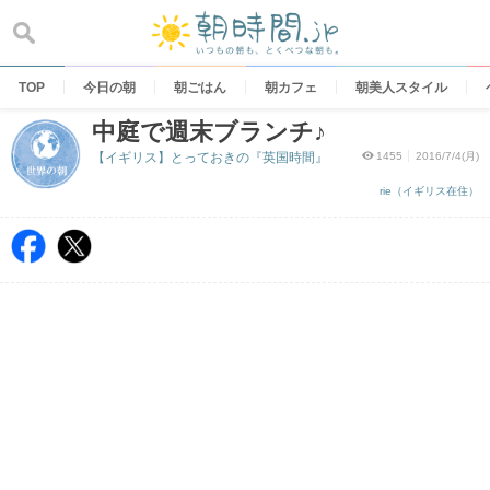
Skip
to
content
TOP
今日の朝
朝ごはん
朝カフェ
朝美人スタイル
中庭で週末ブランチ♪
【イギリス】とっておきの『英国時間』
1455
2016/7/4(月)
rie（イギリス在住）