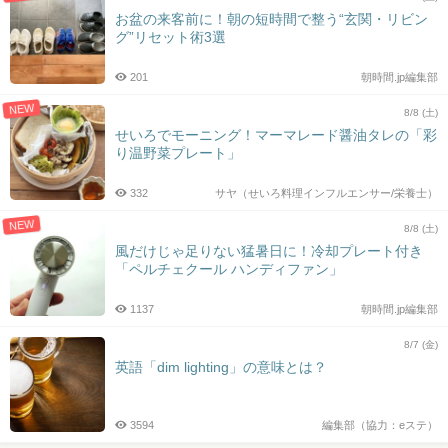
お盆の来客前に！朝の短時間で整う“玄関・リビン
グ”リセット術3選
201
朝時間.jp編集部
NEW
8/8 (土)
せいろでモーニング！マーマレード醤油タレの「彩
り温野菜プレート」
332
サヤ（せいろ料理インフルエンサー/栄養士）
NEW
8/8 (土)
風だけじゃ足りない猛暑日に！冷却プレート付き
「ペルチェクール ハンディファン」
1137
朝時間.jp編集部
8/7 (金)
英語「dim lighting」の意味とは？
3594
編集部（協力：eステ）