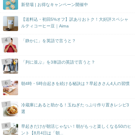
新登場 | お得なキャンペーン開催中
【送料込・初回5%オフ】訳ありおトク！大好評スペシャ
ルティコーヒー豆｜Aima
「静かに」を英語で言うと？
「列に並ぶ」を3単語の英語で言うと？
朝4時・5時台起きを続ける秘訣は？早起きさん4人の習慣
冷蔵庫にあると助かる！玉ねぎたっぷり作り置きレシピ3
選
早起きだけが朝活じゃない！朝がもっと楽しくなる50のヒ
ント【8月4日は「朝...