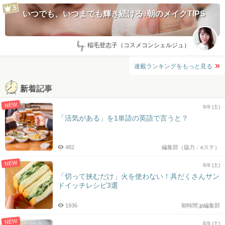
いつでも、いつまでも輝き続ける♪朝のメイクTIPS
by:
稲毛登志子（コスメコンシェルジュ）
連載ランキングをもっと見る
新着記事
NEW
8/8 (土)
「活気がある」を1単語の英語で言うと？
482
編集部（協力：eステ）
NEW
8/8 (土)
「切って挟むだけ」火を使わない！具だくさんサン
ドイッチレシピ3選
1936
朝時間.jp編集部
NEW
8/8 (土)