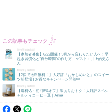
この記事もチェック
朝時間.jp編集部
【参加者募集】8/22開催！9月から変わりたい人へ！早
起き習慣化と“自分時間”の作り方｜ゲスト：井上皓史さ
ん
朝時間.jp編集部
【2個で送料無料！】大好評「おかしめいと」のスイー
ツ新登場 | お得なキャンペーン開催中
朝時間.jp編集部
【送料込・初回5%オフ】訳ありおトク！大好評スペシ
ャルティコーヒー豆｜Aima