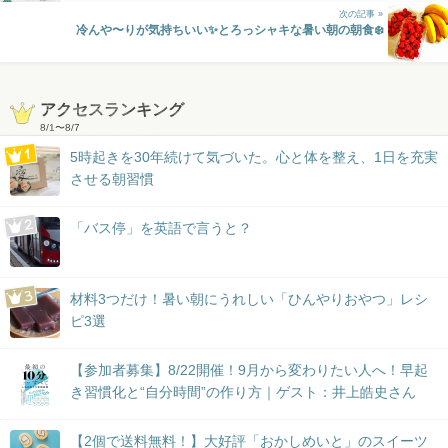
次の記事 »
冷んや〜りが気持ちいい✨とろっシャキな暑い朝の朝食❄️
アクセスランキング
8/1
〜
8/7
5時起きを30年続けて気づいた。心と体を整え、1日を充実
させる朝習慣
「バス停」を英語で言うと？
材料3つだけ！暑い朝にうれしい「ひんやりおやつ」レシ
ピ3選
【参加者募集】8/22開催！9月から変わりたい人へ！早起
き習慣化と“自分時間”の作り方｜ゲスト：井上皓史さん
【2個で送料無料！】大好評「おかしめいと」のスイーツ