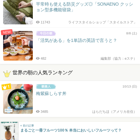
平常時も使える防災グッズ◎「SONAENO クッシ
ョン型多機能寝袋」
11743
ライフスタイルショップ「スタイルストア」
NEW
8/8 (土)
「活気がある」を1単語の英語で言うと？
482
編集部（協力：eステ）
世界の朝の人気ランキング
10/13 (日)
梅紫蘇しらす丼
BLOG
3485
はらだちほ（アメリカ在住）
« 前の記事
まるごと一冊フルーツ100％ 本当においしいフルーツって？