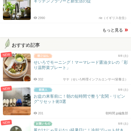
キッチンフラワーと新生活の掟
2990
rie（イギリス在住）
もっと見る
おすすめ記事
NEW
8/8 (土)
せいろでモーニング！マーマレード醤油タレの「彩
り温野菜プレート」
332
サヤ（せいろ料理インフルエンサー/栄養士）
NEW
8/8 (土)
お盆の来客前に！朝の短時間で整う“玄関・リビン
グ”リセット術3選
201
朝時間.jp編集部
NEW
8/8 (土)
風だけじゃ足りない猛暑日に！冷却プレート付き