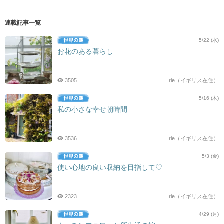
連載記事一覧
5/22 (水)
お花のある暮らし
3505
rie（イギリス在住）
5/16 (木)
私の小さな幸せ朝時間
3536
rie（イギリス在住）
5/3 (金)
使い心地の良い収納を目指して♡
2323
rie（イギリス在住）
4/29 (月)