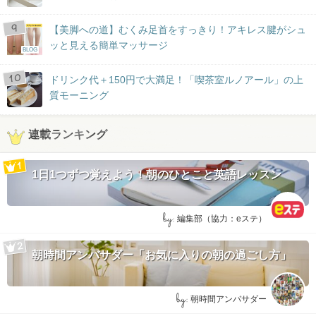
【美脚への道】むくみ足首をすっきり！アキレス腱がシュ
ッと見える簡単マッサージ
BLOG
ドリンク代＋150円で大満足！「喫茶室ルノアール」の上
質モーニング
連載ランキング
1日1つずつ覚えよう！朝のひとこと英語レッスン
by:
編集部（協力：eステ）
朝時間アンバサダー「お気に入りの朝の過ごし方」
by:
朝時間アンバサダー