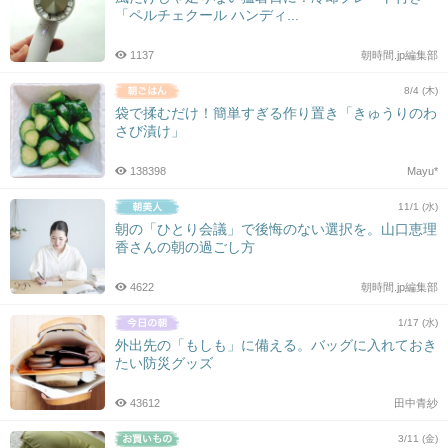
「ペルチェクール ハンディ...
1137
朝時間.jp編集部
8/4 (木)
袋で揉むだけ！簡単すぎる作り置き「きゅうりのわ
さび漬け」
138398
Mayu*
11/1 (水)
朝の「ひとり会議」で後悔のない選択を。山口恵理
香さんの朝の過ごし方
4622
朝時間.jp編集部
1/17 (水)
外出先の「もしも」に備える。バッグに入れておき
たい防災グッズ
43612
田中青紗
3/11 (金)