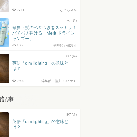
2741
なっちゃん
7/7 (月)
頭皮・髪のベタつきをスッキリ！
パチパチ弾ける「Merit ドライシ
ャンプー」
1306
朝時間.jp編集部
8/7 (金)
英語「dim lighting」の意味と
は？
2409
編集部（協力：eステ）
着記事
8/7 (金)
英語「dim lighting」の意味と
は？