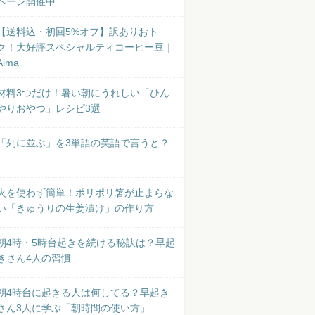
ペーン開催中
【送料込・初回5%オフ】訳ありおト
ク！大好評スペシャルティコーヒー豆｜
Aima
材料3つだけ！暑い朝にうれしい「ひん
やりおやつ」レシピ3選
「列に並ぶ」を3単語の英語で言うと？
火を使わず簡単！ポリポリ箸が止まらな
い「きゅうりの生姜漬け」の作り方
朝4時・5時台起きを続ける秘訣は？早起
きさん4人の習慣
朝4時台に起きる人は何してる？早起き
さん3人に学ぶ「朝時間の使い方」