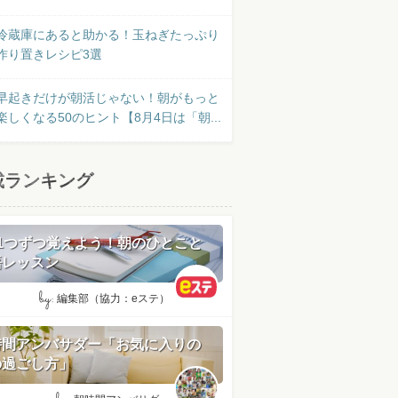
冷蔵庫にあると助かる！玉ねぎたっぷり
作り置きレシピ3選
早起きだけが朝活じゃない！朝がもっと
楽しくなる50のヒント【8月4日は「朝...
載ランキング
日1つずつ覚えよう！朝のひとこと
語レッスン
by:
編集部（協力：eステ）
時間アンバサダー「お気に入りの
の過ごし方」