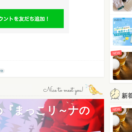
NEW
果物
Nice to meet you!
新
め『まっこリ～ナの
NEW