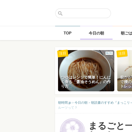
TOP
今日の朝
朝ご
Skip
注目
注目
BLOG
to
content
つゆはレンジで簡単！にんに
前かが
く香る「醤油そうめん」の作
で腰の
り方
トレッ
朝時間.jp
>
今日の朝
>
朝読書のすすめ『まっこリ～ナの
ルーツって？
まるごと一