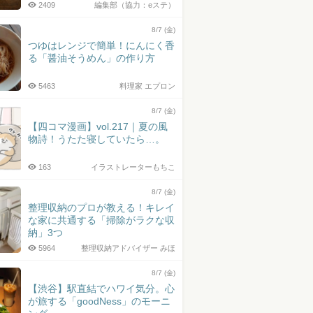
2409
編集部（協力：eステ）
8/7 (金)
つゆはレンジで簡単！にんにく香
る「醤油そうめん」の作り方
5463
料理家 エプロン
8/7 (金)
【四コマ漫画】vol.217｜夏の風
物詩！うたた寝していたら…。
163
イラストレーターもちこ
8/7 (金)
整理収納のプロが教える！キレイ
な家に共通する「掃除がラクな収
納」3つ
5964
整理収納アドバイザー みほ
8/7 (金)
【渋谷】駅直結でハワイ気分。心
が旅する「goodNess」のモーニ