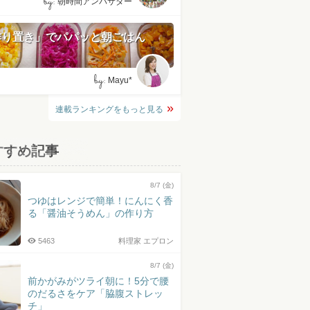
by:
朝時間アンバサダー
作り置き」でパパッと朝ごはん
by:
Mayu*
連載ランキングをもっと見る
すすめ記事
8/7 (金)
つゆはレンジで簡単！にんにく香
る「醤油そうめん」の作り方
5463
料理家 エプロン
8/7 (金)
前かがみがツライ朝に！5分で腰
のだるさをケア「脇腹ストレッ
チ」