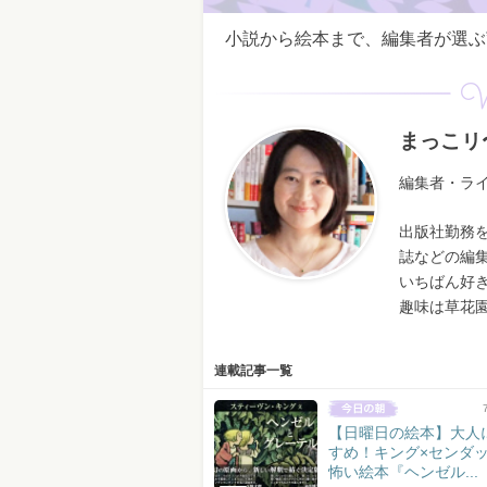
小説から絵本まで、編集者が選ぶ”
W
まっこリ
編集者・ラ
出版社勤務
誌などの編
いちばん好
趣味は草花
連載記事一覧
【日曜日の絵本】大人
すめ！キング×センダ
怖い絵本『ヘンゼル...