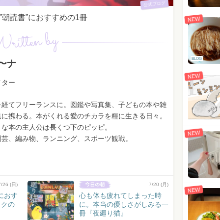
公式ブログ
朝読書”におすすめの1冊
NEW
ritten by
BLOG
〜ナ
NEW
イター
を経てフリーランスに。図鑑や写真集、子どもの本や雑
集に携わる。本がくれる愛のチカラを糧に生きる日々。
きな本の主人公は長くつ下のピッピ。
NEW
園芸、編み物、ランニング、スポーツ観戦。
7/26 (日)
7/20 (月)
NEW
におす
心も体も疲れてしまった時
ックの
に。本当の優しさがしみる一
冊『夜廻り猫』