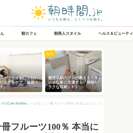
はん
朝カフェ
朝美人スタイル
ヘルス＆ビューティ
注目
みがツライ朝に！5分
整理収納のプロが教える！キ
だるさをケア「脇腹ス
レイな家に共通する「掃除が
チ」
ラクな収納」3つ
Cafe BonBon』
>
まるごと一冊フルーツ100％ 本当においしいフ
冊フルーツ100％ 本当に