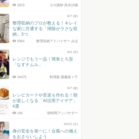
1819
ヨガ講師 高木沙織
8/7 (金)
整理収納のプロが教える！キレイ
な家に共通する「掃除がラクな収
納」3つ
5964
整理収納アドバイザー みほ
8/3 (月)
レンジでもう一品！簡単とろ旨
「なすナムル」
34475
料理家 齋藤菜々子
8/7 (金)
レシピカードや音楽も作れる！朝
が楽しくなる「AI活用アイデア」
4選
146
朝時間アンバサダー
10/12 (土)
身の安全を第一に！台風への備え
をおさらいしよう