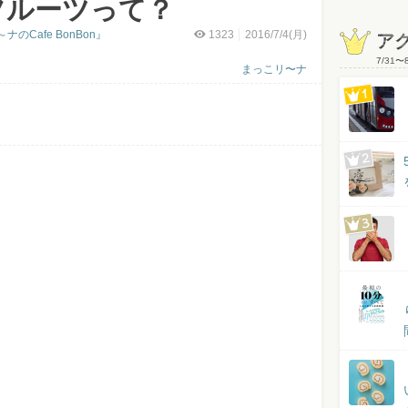
フルーツって？
Cafe BonBon』
1323
2016/7/4(月)
ア
7/31
〜
まっこリ〜ナ