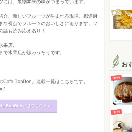
ツには、果物本来の味がつまっています。
「
紹介、新しいフルーツが生まれる現場、都道府
まな視点でフルーツのおいしさに迫ります。フ
の話も読み応えあり！
水果店。
まで水果店が賑わうそうです。
お
NEW
afe BonBon』連載一覧はこちらです。
on/
BLOG
e BonBon』はこちら＞＞
NEW