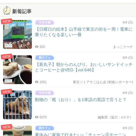
新着記事
NEW
8/9 (日)
【日曜日の絵本】山手線で東京の街を一周！電車に
乗りたくなる楽しい一冊
BLOG
320
まっこリ〜ナ
NEW
8/9 (日)
【新丸子】朝からのんびり。おいしいサンドイッチ
とコーヒーと@VEG【vol.646】
BLOG
1851
東京ソトアサごはん会 (朝食レポーター)
NEW
8/9 (日)
動物の「檻（おり）」を1単語の英語で言うと？
9375
編集部（協力：eステ）
NEW
8/9 (日)
夏休みに家族で行きたい♪「チェーン店モーニン