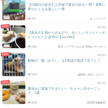
【日曜日の絵本】山手線で東京の街を一周！電車に
乗りたくなる楽しい一冊
BLOG
320
まっこリ〜ナ
NEW
8/9 (日)
【新丸子】朝からのんびり。おいしいサンドイッチ
とコーヒーと@VEG【vol.646】
BLOG
1851
東京ソトアサごはん会 (朝食レポーター)
NEW
8/9 (日)
動物の「檻（おり）」を1単語の英語で言うと？
9375
編集部（協力：eステ）
NEW
8/9 (日)
夏休みに家族で行きたい♪「チェーン店モーニン
グ」3選
5214
朝時間.jp編集部