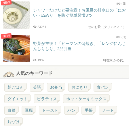
NEW
8/9 (日)
シャワーだけだと要注意！お風呂の排水口の「にお
い・ぬめり」を防ぐ簡単習慣3つ
23284
せのお愛（クリンネスト）
NEW
8/9 (日)
野菜が主役！「ピーマンの蒲焼き」「レンジにんじ
んしりしり」2品弁当
1937
料理家 かめ代。
人気のキーワード
朝ごはん
英語
お弁当
おにぎり
食パン
ダイエット
ピラティス
ホットケーキミックス
白菜
豆腐
トースト
パン
手帳
ノート
片づけ