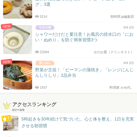
グ」3選
5214
朝時間.jp編集部
NEW
8/9 (日)
シャワーだけだと要注意！お風呂の排水口の「にお
い・ぬめり」を防ぐ簡単習慣3つ
23284
せのお愛（クリンネスト）
NEW
8/9 (日)
野菜が主役！「ピーマンの蒲焼き」「レンジにんじ
んしりしり」2品弁当
1937
料理家 かめ代。
アクセスランキング
8/2
〜
8/8
5時起きを30年続けて気づいた。心と体を整え、1日を充実
させる朝習慣