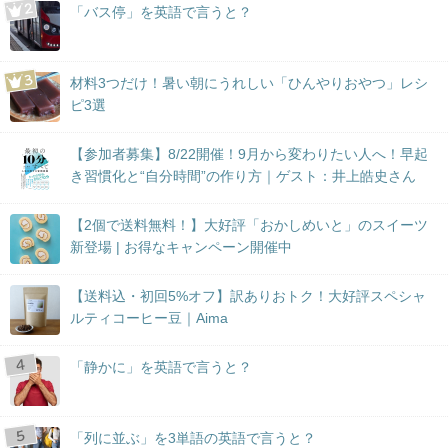
「バス停」を英語で言うと？
材料3つだけ！暑い朝にうれしい「ひんやりおやつ」レシ
ピ3選
【参加者募集】8/22開催！9月から変わりたい人へ！早起
き習慣化と“自分時間”の作り方｜ゲスト：井上皓史さん
【2個で送料無料！】大好評「おかしめいと」のスイーツ
新登場 | お得なキャンペーン開催中
【送料込・初回5%オフ】訳ありおトク！大好評スペシャ
ルティコーヒー豆｜Aima
「静かに」を英語で言うと？
「列に並ぶ」を3単語の英語で言うと？