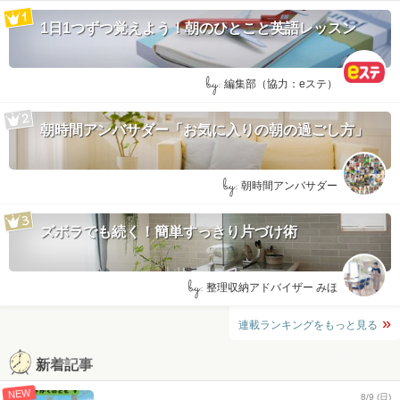
1日1つずつ覚えよう！朝のひとこと英語レッスン
by:
編集部（協力：eステ）
朝時間アンバサダー「お気に入りの朝の過ごし方」
by:
朝時間アンバサダー
ズボラでも続く！簡単すっきり片づけ術
by:
整理収納アドバイザー みほ
連載ランキングをもっと見る
新着記事
NEW
8/9 (日)