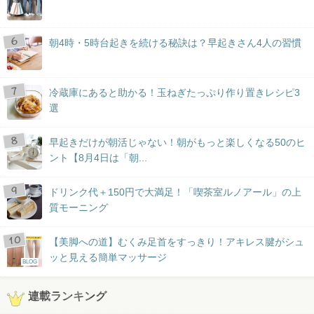
朝4時・5時台起きを続ける秘訣は？早起きさん4人の習慣
冷蔵庫にあると助かる！玉ねぎたっぷり作り置きレシピ3
選
早起きだけが朝活じゃない！朝がもっと楽しくなる50のヒ
ント【8月4日は「朝...
ドリンク代＋150円で大満足！「喫茶室ルノアール」の上
質モーニング
【美脚への道】むくみ足首をすっきり！アキレス腱がシュ
ッと見える簡単マッサージ
BLOG
連載ランキング