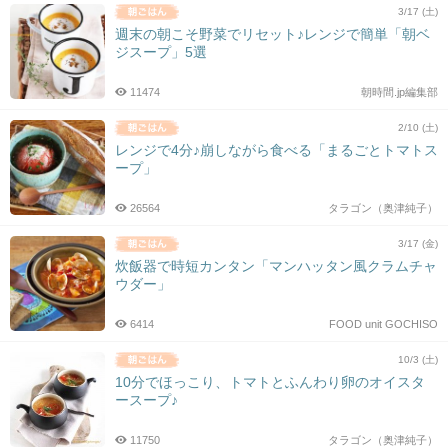
3/17 (土)
週末の朝こそ野菜でリセット♪レンジで簡単「朝ベ
ジスープ」5選
11474
朝時間.jp編集部
2/10 (土)
レンジで4分♪崩しながら食べる「まるごとトマトス
ープ」
26564
タラゴン（奥津純子）
3/17 (金)
炊飯器で時短カンタン「マンハッタン風クラムチャ
ウダー」
6414
FOOD unit GOCHISO
10/3 (土)
10分でほっこり、トマトとふんわり卵のオイスタ
ースープ♪
11750
タラゴン（奥津純子）