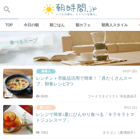
Skip
to
content
TOP
今日の朝
朝ごはん
朝カフェ
朝美人スタイル
食べるスープ
10/27 (日)
レンチン＋市販品活用で簡単！「具だくさんスー
プ」朝食レシピ2つ
BLOG
8695
フードスタイリスト 河合真由子
8/11 (土)
レンジで簡単♪夏にひんやり食べる「キラキラトマ
トジュレスープ」
7001
タラゴン（奥津純子）