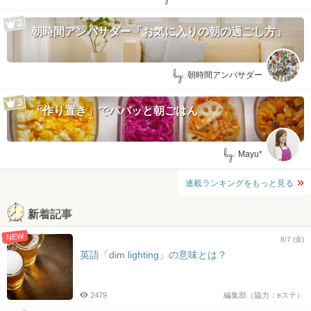
朝時間アンバサダー「お気に入りの朝の過ごし方」
by:
朝時間アンバサダー
「作り置き」でパパッと朝ごはん
by:
Mayu*
連載ランキングをもっと見る
新着記事
NEW
8/7 (金)
英語「dim lighting」の意味とは？
2479
編集部（協力：eステ）