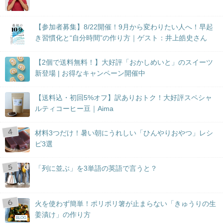
【参加者募集】8/22開催！9月から変わりたい人へ！早起
き習慣化と“自分時間”の作り方｜ゲスト：井上皓史さん
【2個で送料無料！】大好評「おかしめいと」のスイーツ
新登場 | お得なキャンペーン開催中
【送料込・初回5%オフ】訳ありおトク！大好評スペシャ
ルティコーヒー豆｜Aima
材料3つだけ！暑い朝にうれしい「ひんやりおやつ」レシ
ピ3選
「列に並ぶ」を3単語の英語で言うと？
火を使わず簡単！ポリポリ箸が止まらない「きゅうりの生
姜漬け」の作り方
BLOG