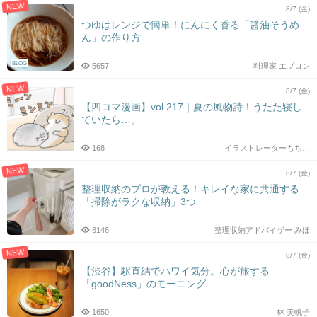
NEW
8/7 (金)
つゆはレンジで簡単！にんにく香る「醤油そうめ
ん」の作り方
BLOG
5657
料理家 エプロン
NEW
8/7 (金)
【四コマ漫画】vol.217｜夏の風物詩！うたた寝し
ていたら…。
168
イラストレーターもちこ
NEW
8/7 (金)
整理収納のプロが教える！キレイな家に共通する
「掃除がラクな収納」3つ
6146
整理収納アドバイザー みほ
NEW
8/7 (金)
【渋谷】駅直結でハワイ気分。心が旅する
「goodNess」のモーニング
1650
林 美帆子