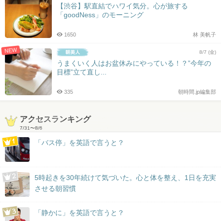
【渋谷】駅直結でハワイ気分。心が旅する
「goodNess」のモーニング
1650
林 美帆子
NEW
8/7 (金)
うまくいく人はお盆休みにやっている！？”今年の
目標”立て直し...
335
朝時間.jp編集部
アクセスランキング
7/31
〜
8/6
「バス停」を英語で言うと？
5時起きを30年続けて気づいた。心と体を整え、1日を充実
させる朝習慣
「静かに」を英語で言うと？