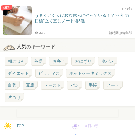
NEW
8/7 (金)
うまくいく人はお盆休みにやっている！？”今年の
目標”立て直しノート術3選
335
朝時間.jp編集部
人気のキーワード
朝ごはん
英語
お弁当
おにぎり
食パン
ダイエット
ピラティス
ホットケーキミックス
白菜
豆腐
トースト
パン
手帳
ノート
片づけ
TOP
今日の朝