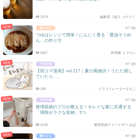
2479
編集部（協力：eステ）
NEW
8/7 (金)
つゆはレンジで簡単！にんにく香る「醤油そうめ
ん」の作り方
BLOG
5657
料理家 エプロン
NEW
8/7 (金)
【四コマ漫画】vol.217｜夏の風物詩！うたた寝し
ていたら…。
168
イラストレーターもちこ
NEW
8/7 (金)
整理収納のプロが教える！キレイな家に共通する
「掃除がラクな収納」3つ
6146
整理収納アドバイザー みほ
NEW
8/7 (金)