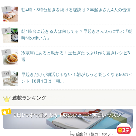
朝4時・5時台起きを続ける秘訣は？早起きさん4人の習慣
朝4時台に起きる人は何してる？早起きさん3人に学ぶ「朝
時間の使い方」
冷蔵庫にあると助かる！玉ねぎたっぷり作り置きレシピ3
選
早起きだけが朝活じゃない！朝がもっと楽しくなる50のヒ
ント【8月4日は「朝...
連載ランキング
1日1つずつ覚えよう！朝のひとこと英語レッスン
by:
編集部（協力：eステ）