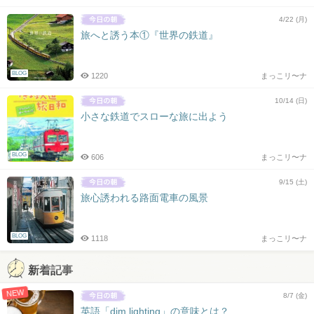
4/22 (月)
旅へと誘う本①『世界の鉄道』
BLOG
1220
まっこリ〜ナ
10/14 (日)
小さな鉄道でスローな旅に出よう
BLOG
606
まっこリ〜ナ
9/15 (土)
旅心誘われる路面電車の風景
BLOG
1118
まっこリ〜ナ
新着記事
NEW
8/7 (金)
英語「dim lighting」の意味とは？