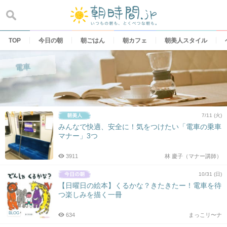
Skip
to
content
TOP
今日の朝
朝ごはん
朝カフェ
朝美人スタイル
電車
7/11 (火)
みんなで快適、安全に！気をつけたい「電車の乗車
マナー」3つ
3911
林 慶子（マナー講師）
10/31 (日)
【日曜日の絵本】くるかな？きたきたー！電車を待
つ楽しみを描く一冊
BLOG
634
まっこリ〜ナ