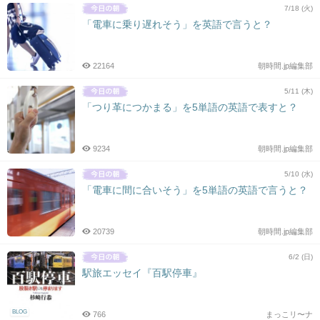
7/18 (火)
「電車に乗り遅れそう」を英語で言うと？
22164
朝時間.jp編集部
5/11 (木)
「つり革につかまる」を5単語の英語で表すと？
9234
朝時間.jp編集部
5/10 (水)
「電車に間に合いそう」を5単語の英語で言うと？
20739
朝時間.jp編集部
6/2 (日)
駅旅エッセイ『百駅停車』
BLOG
766
まっこリ〜ナ