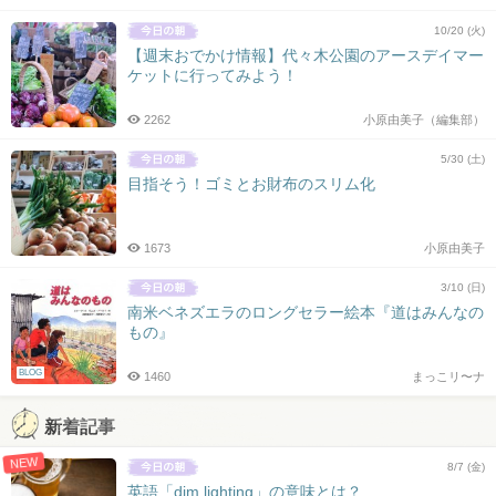
10/20 (火)
【週末おでかけ情報】代々木公園のアースデイマー
ケットに行ってみよう！
2262
小原由美子（編集部）
5/30 (土)
目指そう！ゴミとお財布のスリム化
1673
小原由美子
3/10 (日)
南米ベネズエラのロングセラー絵本『道はみんなの
もの』
BLOG
1460
まっこリ〜ナ
新着記事
NEW
8/7 (金)
英語「dim lighting」の意味とは？