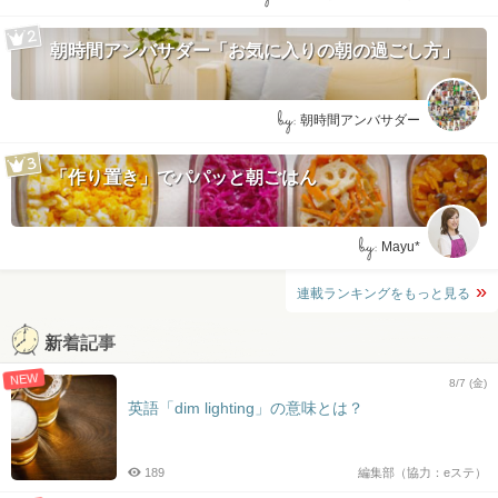
朝時間アンバサダー「お気に入りの朝の過ごし方」
by:
朝時間アンバサダー
「作り置き」でパパッと朝ごはん
by:
Mayu*
連載ランキングをもっと見る
新着記事
NEW
8/7 (金)
英語「dim lighting」の意味とは？
189
編集部（協力：eステ）