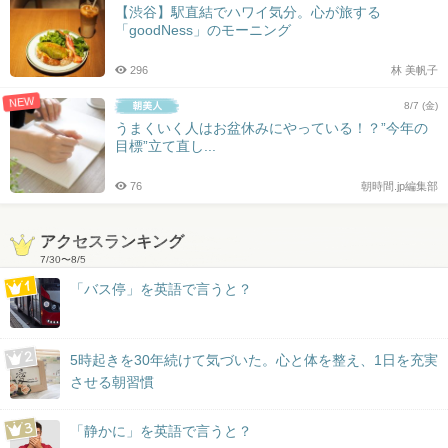
【渋谷】駅直結でハワイ気分。心が旅する
「goodNess」のモーニング
296
林 美帆子
NEW
8/7 (金)
うまくいく人はお盆休みにやっている！？”今年の
目標”立て直し...
76
朝時間.jp編集部
アクセスランキング
7/30
〜
8/5
「バス停」を英語で言うと？
5時起きを30年続けて気づいた。心と体を整え、1日を充実
させる朝習慣
「静かに」を英語で言うと？