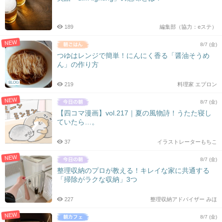
189
編集部（協力：eステ）
NEW
8/7 (金)
つゆはレンジで簡単！にんにく香る「醤油そうめ
ん」の作り方
BLOG
219
料理家 エプロン
NEW
8/7 (金)
【四コマ漫画】vol.217｜夏の風物詩！うたた寝し
ていたら…。
37
イラストレーターもちこ
NEW
8/7 (金)
整理収納のプロが教える！キレイな家に共通する
「掃除がラクな収納」3つ
227
整理収納アドバイザー みほ
NEW
8/7 (金)