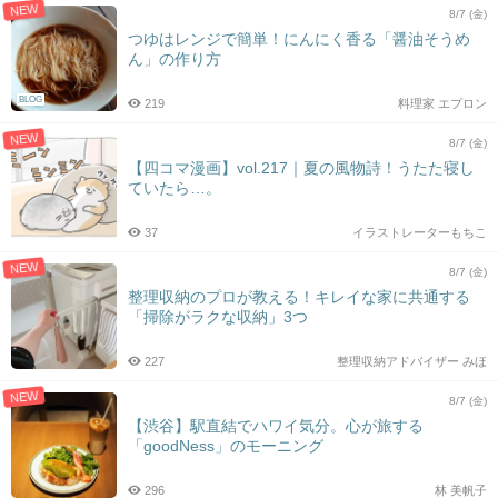
NEW
8/7 (金)
つゆはレンジで簡単！にんにく香る「醤油そうめ
ん」の作り方
BLOG
219
料理家 エプロン
NEW
8/7 (金)
【四コマ漫画】vol.217｜夏の風物詩！うたた寝し
ていたら…。
37
イラストレーターもちこ
NEW
8/7 (金)
整理収納のプロが教える！キレイな家に共通する
「掃除がラクな収納」3つ
227
整理収納アドバイザー みほ
NEW
8/7 (金)
【渋谷】駅直結でハワイ気分。心が旅する
「goodNess」のモーニング
296
林 美帆子