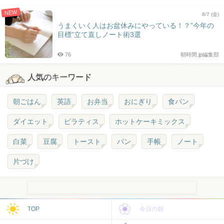
NEW
8/7 (金)
うまくいく人はお盆休みにやっている！？”今年の
目標”立て直しノート術3選
76
朝時間.jp編集部
人気のキーワード
朝ごはん
英語
お弁当
おにぎり
食パン
ダイエット
ピラティス
ホットケーキミックス
白菜
豆腐
トースト
パン
手帳
ノート
片づけ
TOP
今日の朝