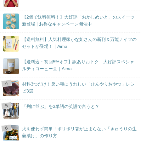
【2個で送料無料！】大好評「おかしめいと」のスイーツ
新登場 | お得なキャンペーン開催中
【送料無料】人気料理家かな姐さんの新刊＆万能ナイフの
セットが登場！｜Aima
【送料込・初回5%オフ】訳ありおトク！大好評スペシャ
ルティコーヒー豆｜Aima
材料3つだけ！暑い朝にうれしい「ひんやりおやつ」レシ
ピ3選
「列に並ぶ」を3単語の英語で言うと？
火を使わず簡単！ポリポリ箸が止まらない「きゅうりの生
姜漬け」の作り方
BLOG