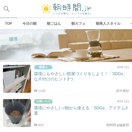
Skip
to
content
TOP
今日の朝
朝ごはん
朝カフェ
朝美人スタイル
環境
9/28 (土)
環境にもやさしい部屋づくりをしよう！「SDGs」
な片付けのヒント3つ
1142
田中青紗
9/21 (土)
環境にやさしい♪朝から使える「SDGs」アイテム3
選
912
朝時間.jp編集部