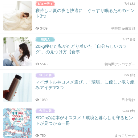
7/4 (木)
寝苦しい夏の夜も快適に！ぐっすり眠るためのヒン
ト3つ
3439
朝時間.jp編集部
3/17 (日)
20kg痩せた私がたどり着いた「自分らしいカラ
ダ”」の見つけ方【食事...
5545
朝時間アンバサダー
6/5 (月)
マイボトルやコスメ選び…「環境」に優しい取り組
みアイデア3つ
1039
田中青紗
9/24 (土)
SDGsの絵本がオススメ！環境と暮らしを守るヒン
トが見つかる一冊
BLOG
750
まっこリ〜ナ