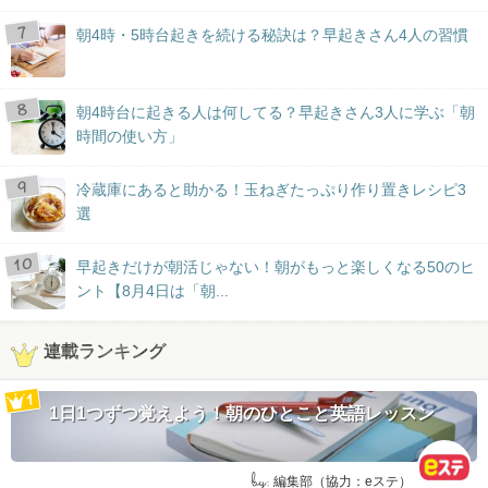
朝4時・5時台起きを続ける秘訣は？早起きさん4人の習慣
朝4時台に起きる人は何してる？早起きさん3人に学ぶ「朝
時間の使い方」
冷蔵庫にあると助かる！玉ねぎたっぷり作り置きレシピ3
選
早起きだけが朝活じゃない！朝がもっと楽しくなる50のヒ
ント【8月4日は「朝...
連載ランキング
1日1つずつ覚えよう！朝のひとこと英語レッスン
by:
編集部（協力：eステ）