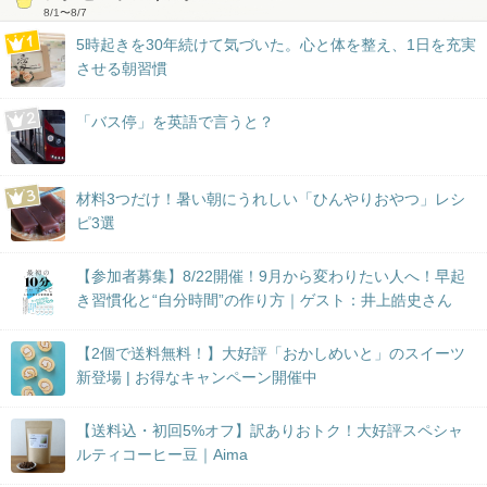
8/1
〜
8/7
5時起きを30年続けて気づいた。心と体を整え、1日を充実
させる朝習慣
「バス停」を英語で言うと？
材料3つだけ！暑い朝にうれしい「ひんやりおやつ」レシ
ピ3選
【参加者募集】8/22開催！9月から変わりたい人へ！早起
き習慣化と“自分時間”の作り方｜ゲスト：井上皓史さん
【2個で送料無料！】大好評「おかしめいと」のスイーツ
新登場 | お得なキャンペーン開催中
【送料込・初回5%オフ】訳ありおトク！大好評スペシャ
ルティコーヒー豆｜Aima