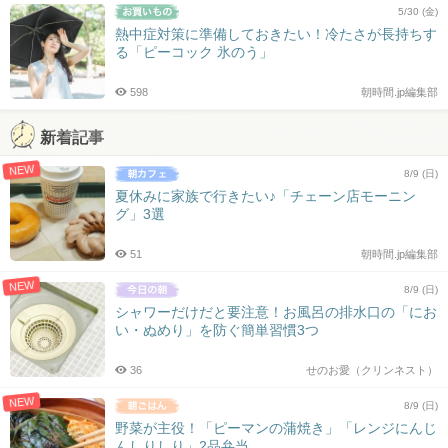
5/30 (金)
熱中症対策に準備しておきたい！冷たさが長持ちす
る「ピーコック 氷のう」
598
朝時間.jp編集部
新着記事
NEW
8/9 (日)
夏休みに家族で行きたい♪「チェーン店モーニン
グ」3選
51
朝時間.jp編集部
NEW
8/9 (日)
シャワーだけだと要注意！お風呂の排水口の「にお
い・ぬめり」を防ぐ簡単習慣3つ
36
せのお愛（クリンネスト）
NEW
8/9 (日)
野菜が主役！「ピーマンの蒲焼き」「レンジにんじ
んしりしり」2品弁当