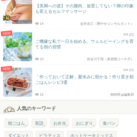
【美脚への道】その腰肉、放置してない？脚の印象
も変えるセルフマッサージ
BLOG
14
金井志江（脚やせコンサルタント）
NEW
8/9 (日)
ご機嫌な私で一日を始める。ウェルビーイングを育
てる朝の習慣
10
長谷川千尋（美習慣コーチ🄬）
NEW
8/9 (日)
「作っておいて正解」夏休みに助かる！作り置き朝
ごはんレシピ3選
19
朝時間.jp編集部
人気のキーワード
朝ごはん
英語
お弁当
おにぎり
食パン
ダイエット
ピラティス
ホットケーキミックス