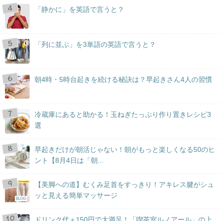
「静かに」を英語で言うと？
「列に並ぶ」を3単語の英語で言うと？
朝4時・5時台起きを続ける秘訣は？早起きさん4人の習慣
冷蔵庫にあると助かる！玉ねぎたっぷり作り置きレシピ3
選
早起きだけが朝活じゃない！朝がもっと楽しくなる50のヒ
ント【8月4日は「朝...
【美脚への道】むくみ足首をすっきり！アキレス腱がシュ
ッと見える簡単マッサージ
BLOG
ドリンク代＋150円で大満足！「喫茶室ルノアール」の上