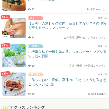
17
料理家 かめ代。
NEW
8/9 (日)
【美脚への道】その腰肉、放置してない？脚の印象
も変えるセルフマッサージ
BLOG
14
金井志江（脚やせコンサルタント）
NEW
8/9 (日)
ご機嫌な私で一日を始める。ウェルビーイングを育
てる朝の習慣
10
長谷川千尋（美習慣コーチ🄬）
NEW
8/9 (日)
「作っておいて正解」夏休みに助かる！作り置き朝
ごはんレシピ3選
19
朝時間.jp編集部
アクセスランキング