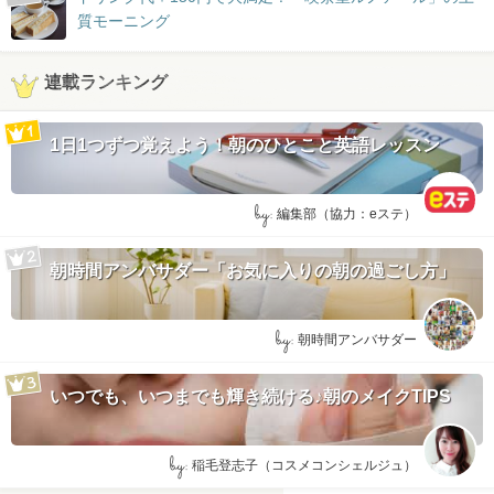
質モーニング
連載ランキング
1日1つずつ覚えよう！朝のひとこと英語レッスン
by:
編集部（協力：eステ）
朝時間アンバサダー「お気に入りの朝の過ごし方」
by:
朝時間アンバサダー
いつでも、いつまでも輝き続ける♪朝のメイクTIPS
by:
稲毛登志子（コスメコンシェルジュ）