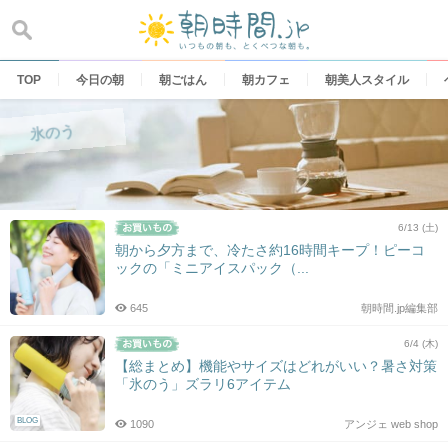
Skip
to
content
TOP
今日の朝
朝ごはん
朝カフェ
朝美人スタイル
氷のう
6/13 (土)
朝から夕方まで、冷たさ約16時間キープ！ピーコ
ックの「ミニアイスパック（...
645
朝時間.jp編集部
6/4 (木)
【総まとめ】機能やサイズはどれがいい？暑さ対策
「氷のう」ズラリ6アイテム
BLOG
1090
アンジェ web shop