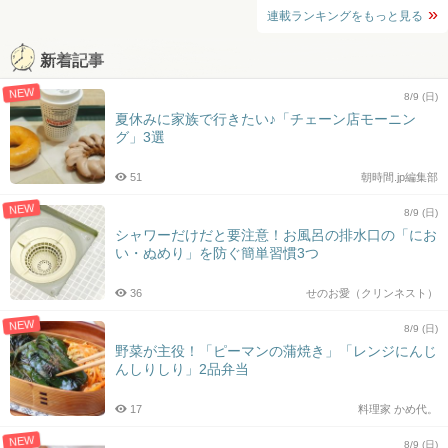
連載ランキングをもっと見る
新着記事
NEW
8/9 (日)
夏休みに家族で行きたい♪「チェーン店モーニン
グ」3選
51
朝時間.jp編集部
NEW
8/9 (日)
シャワーだけだと要注意！お風呂の排水口の「にお
い・ぬめり」を防ぐ簡単習慣3つ
36
せのお愛（クリンネスト）
NEW
8/9 (日)
野菜が主役！「ピーマンの蒲焼き」「レンジにんじ
んしりしり」2品弁当
17
料理家 かめ代。
NEW
8/9 (日)