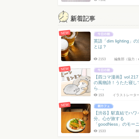
新着記事
NEW
英語「dim lighting」
とは？
2153
編集部（協力：
NEW
【四コマ漫画】vol.21
の風物詩！うたた寝し
ら…。
153
イラストレータ
NEW
【渋谷】駅直結でハワ
分。心が旅する
「goodNess」のモー
1533
林