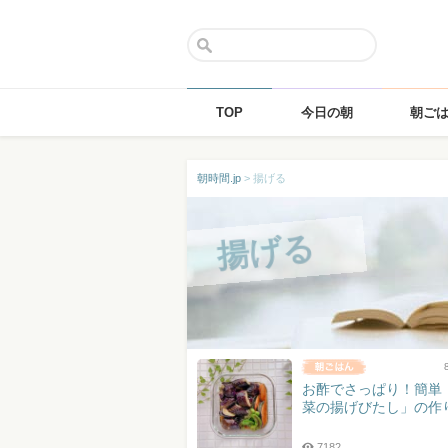
TOP
今日の朝
朝ご
Skip
朝時間.jp
>
揚げる
to
content
揚げる
お酢でさっぱり！簡単
菜の揚げびたし」の作
7182