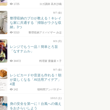
1725
ヨガ講師 高木沙織
8/7 (金)
整理収納のプロが教える！キレイ
な家に共通する「掃除がラクな収
納」3つ
5310
整理収納アドバイザー みほ
8/3 (月)
レンジでもう一品！簡単とろ旨
「なすナムル」
34472
料理家 齋藤菜々子
8/7 (金)
レシピカードや音楽も作れる！朝
が楽しくなる「AI活用アイデア」
4選
142
朝時間アンバサダー
10/12 (土)
身の安全を第一に！台風への備え
をおさらいしよう