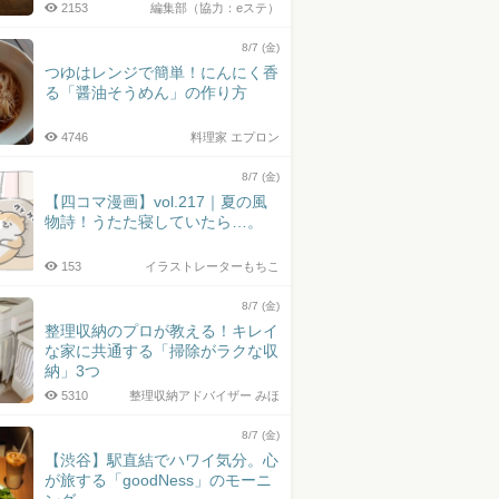
2153
編集部（協力：eステ）
8/7 (金)
つゆはレンジで簡単！にんにく香
る「醤油そうめん」の作り方
4746
料理家 エプロン
8/7 (金)
【四コマ漫画】vol.217｜夏の風
物詩！うたた寝していたら…。
153
イラストレーターもちこ
8/7 (金)
整理収納のプロが教える！キレイ
な家に共通する「掃除がラクな収
納」3つ
5310
整理収納アドバイザー みほ
8/7 (金)
【渋谷】駅直結でハワイ気分。心
が旅する「goodNess」のモーニ