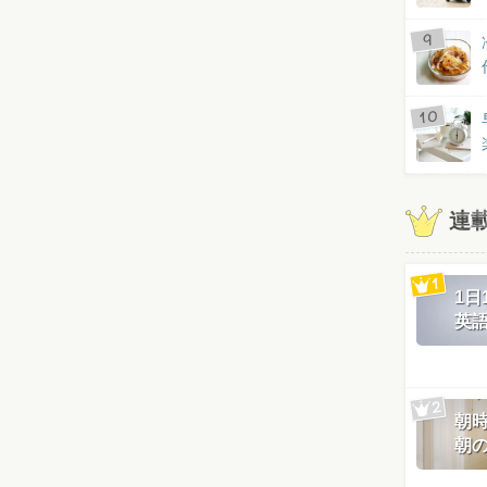
連
1
英
朝
朝