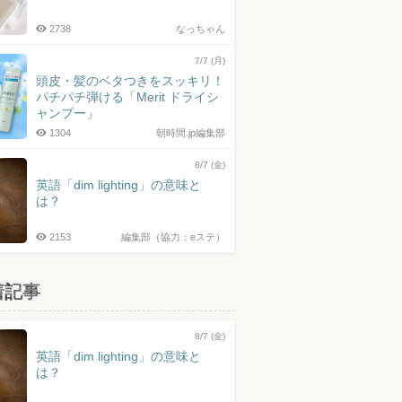
2738
なっちゃん
7/7 (月)
頭皮・髪のベタつきをスッキリ！
パチパチ弾ける「Merit ドライシ
ャンプー」
1304
朝時間.jp編集部
8/7 (金)
英語「dim lighting」の意味と
は？
2153
編集部（協力：eステ）
着記事
8/7 (金)
英語「dim lighting」の意味と
は？