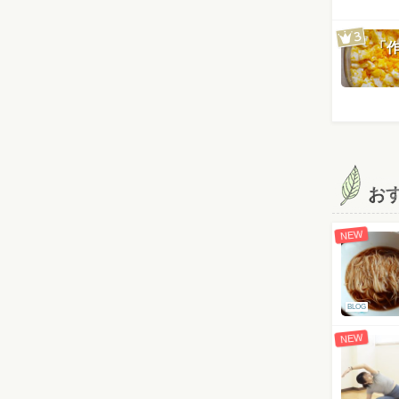
「
お
NEW
BLOG
NEW