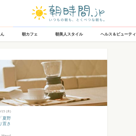
はん
朝カフェ
朝美人スタイル
ヘルス＆ビューティ
8/15 (木)
「夏野
り置き
Mayu*