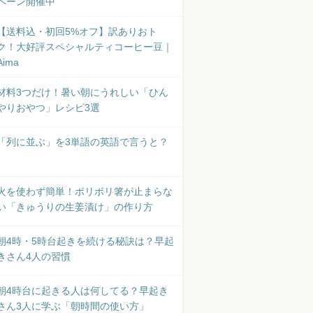
ペーン開催中
【送料込・初回5%オフ】訳ありおト
ク！大好評スペシャルティコーヒー豆｜
Aima
材料3つだけ！暑い朝にうれしい「ひん
やりおやつ」レシピ3選
「列に並ぶ」を3単語の英語で言うと？
火を使わず簡単！ポリポリ箸が止まらな
い「きゅうりの生姜漬け」の作り方
朝4時・5時台起きを続ける秘訣は？早起
きさん4人の習慣
朝4時台に起きる人は何してる？早起き
さん3人に学ぶ「朝時間の使い方」