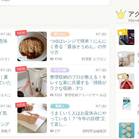
ア
7/31
〜
NEW
8/7 (金)
8/7 (金)
の意味
つゆはレンジで簡単！にんに
く香る「醤油そうめん」の作
り方
BLOG
eステ）
4746
料理家 エプロン
NEW
8/7 (金)
8/7 (金)
7｜夏
整理収納のプロが教える！キ
ていた
レイな家に共通する「掃除が
ラクな収納」3つ
ーもちこ
5310
整理収納アドバイザー みほ
NEW
8/7 (金)
8/7 (金)
イ気
うまくいく人はお盆休みにや
っている！？”今年の目標”立
ニング
て直し...
 美帆子
277
朝時間.jp編集部