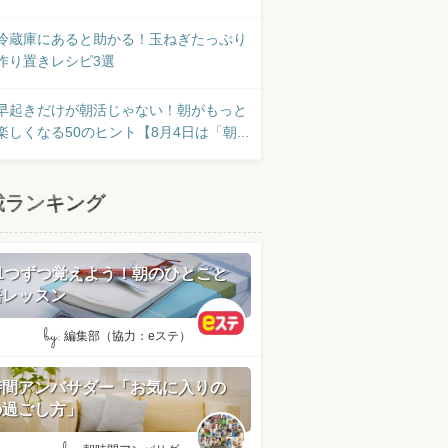
冷蔵庫にあると助かる！玉ねぎたっぷり
作り置きレシピ3選
早起きだけが朝活じゃない！朝がもっと
楽しくなる50のヒント【8月4日は「朝...
載ランキング
日1つずつ覚えよう！朝のひとこと
語レッスン
by:
編集部（協力：eステ）
時間アンバサダー「お気に入りの
の過ごし方」