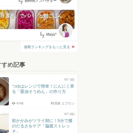
by:
朝時間アンバサダー
作り置き」でパパッと朝ごはん
by:
Mayu*
連載ランキングをもっと見る
すすめ記事
8/7 (金)
つゆはレンジで簡単！にんにく香
る「醤油そうめん」の作り方
4746
料理家 エプロン
8/7 (金)
前かがみがツライ朝に！5分で腰
のだるさをケア「脇腹ストレッ
チ」