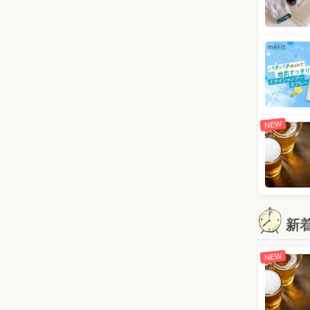
NEW
新
NEW