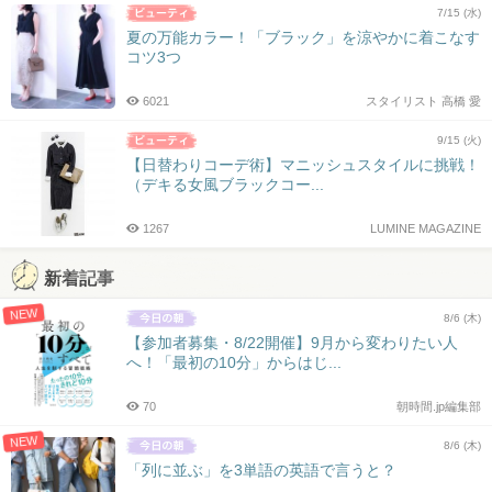
7/15 (水)
夏の万能カラー！「ブラック」を涼やかに着こなす
コツ3つ
6021
スタイリスト 高橋 愛
9/15 (火)
【日替わりコーデ術】マニッシュスタイルに挑戦！
（デキる女風ブラックコー...
1267
LUMINE MAGAZINE
新着記事
NEW
8/6 (木)
【参加者募集・8/22開催】9月から変わりたい人
へ！「最初の10分」からはじ...
70
朝時間.jp編集部
NEW
8/6 (木)
「列に並ぶ」を3単語の英語で言うと？