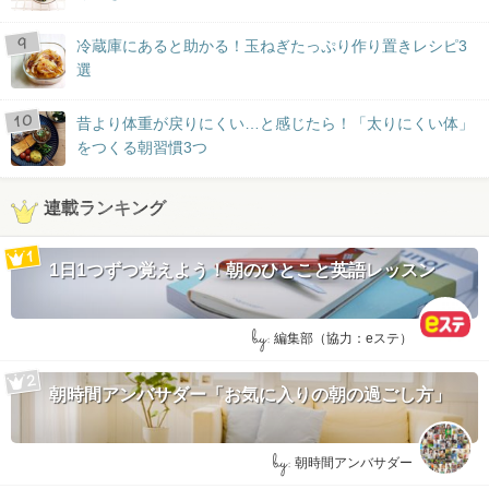
冷蔵庫にあると助かる！玉ねぎたっぷり作り置きレシピ3
選
昔より体重が戻りにくい…と感じたら！「太りにくい体」
をつくる朝習慣3つ
連載ランキング
1日1つずつ覚えよう！朝のひとこと英語レッスン
by:
編集部（協力：eステ）
朝時間アンバサダー「お気に入りの朝の過ごし方」
by:
朝時間アンバサダー