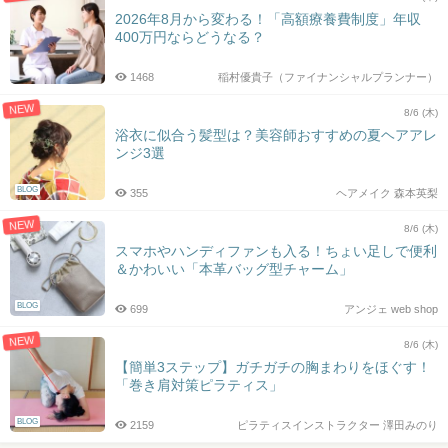
2026年8月から変わる！「高額療養費制度」年収
400万円ならどうなる？
1468
稲村優貴子（ファイナンシャルプランナー）
NEW
8/6 (木)
浴衣に似合う髪型は？美容師おすすめの夏ヘアアレ
ンジ3選
BLOG
355
ヘアメイク 森本英梨
NEW
8/6 (木)
スマホやハンディファンも入る！ちょい足しで便利
＆かわいい「本革バッグ型チャーム」
BLOG
699
アンジェ web shop
NEW
8/6 (木)
【簡単3ステップ】ガチガチの胸まわりをほぐす！
「巻き肩対策ピラティス」
BLOG
2159
ピラティスインストラクター 澤田みのり