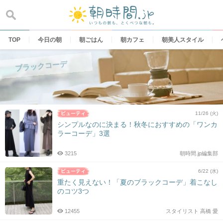
Skip
to
content
TOP
今日の朝
朝ごはん
朝カフェ
朝美人スタイル
ブラックコーデ
11/26 (火)
シンプルなのに決まる！秋冬におすすめの「ワンカ
ラーコーデ」3選
3215
朝時間.jp編集部
6/22 (水)
重たく見えない！「夏のブラックコーデ」着こなし
のコツ3つ
12455
スタイリスト 高橋 愛