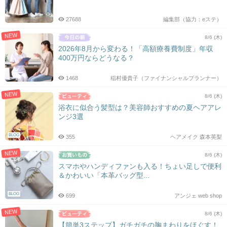
27688
編集部（協力：eステ）
NEW
8/6 (木)
2026年8月から変わる！「高額療養費制度」年収
400万円ならどうなる？
1468
稲村優貴子（ファイナンシャルプランナー）
NEW
8/6 (木)
浴衣に似合う髪型は？美容師おすすめの夏ヘアアレ
ンジ3選
BLOG
355
ヘアメイク 森本英梨
NEW
8/6 (木)
スマホやハンディファンも入る！ちょい足しで便利
＆かわいい「本革バッグ型...
BLOG
699
アンジェ web shop
NEW
8/6 (木)
【簡単3ステップ】ガチガチの胸まわりをほぐす！