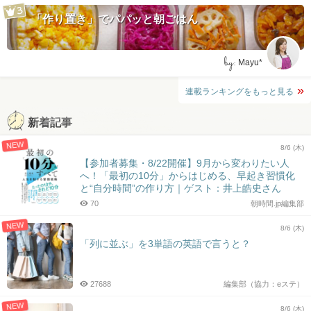
「作り置き」でパパッと朝ごはん
by:
Mayu*
連載ランキングをもっと見る
新着記事
NEW
8/6 (木)
【参加者募集・8/22開催】9月から変わりたい人
へ！「最初の10分」からはじめる、早起き習慣化
と“自分時間”の作り方｜ゲスト：井上皓史さん
70
朝時間.jp編集部
NEW
8/6 (木)
「列に並ぶ」を3単語の英語で言うと？
27688
編集部（協力：eステ）
NEW
8/6 (木)