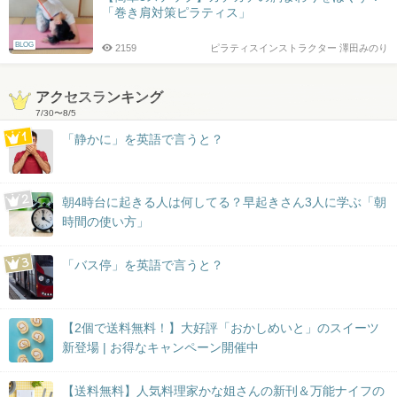
「巻き肩対策ピラティス」
BLOG
2159
ピラティスインストラクター 澤田みのり
アクセスランキング
7/30
〜
8/5
「静かに」を英語で言うと？
朝4時台に起きる人は何してる？早起きさん3人に学ぶ「朝
時間の使い方」
「バス停」を英語で言うと？
【2個で送料無料！】大好評「おかしめいと」のスイーツ
新登場 | お得なキャンペーン開催中
【送料無料】人気料理家かな姐さんの新刊＆万能ナイフの