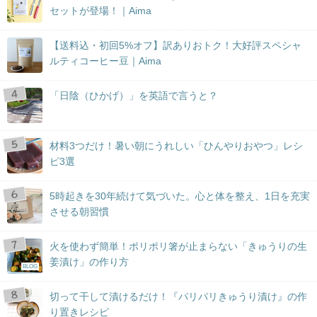
セットが登場！｜Aima
【送料込・初回5%オフ】訳ありおトク！大好評スペシャ
ルティコーヒー豆｜Aima
「日陰（ひかげ）」を英語で言うと？
材料3つだけ！暑い朝にうれしい「ひんやりおやつ」レシ
ピ3選
5時起きを30年続けて気づいた。心と体を整え、1日を充実
させる朝習慣
火を使わず簡単！ポリポリ箸が止まらない「きゅうりの生
姜漬け」の作り方
BLOG
切って干して漬けるだけ！『パリパリきゅうり漬け』の作
り置きレシピ