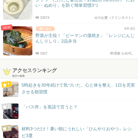
い・ぬめり」を防ぐ簡単習慣3つ
23074
せのお愛（クリンネスト）
NEW
8/9 (日)
野菜が主役！「ピーマンの蒲焼き」「レンジにんじ
んしりしり」2品弁当
1927
料理家 かめ代。
アクセスランキング
8/2
〜
8/8
5時起きを30年続けて気づいた。心と体を整え、1日を充実
させる朝習慣
「バス停」を英語で言うと？
材料3つだけ！暑い朝にうれしい「ひんやりおやつ」レシ
ピ3選