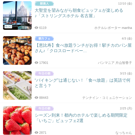
12/10 (金)
大聖堂を望みながら朝食ビュッフェが楽しめる
♪「ストリングスホテル 名古屋」
BLOG
6119
ホテルレポーター martha
4/3 (金)
【恵比寿】食べ放題ランチがお得！駅チカのパン屋
さん♪「クロスロードベー...
17901
パンマニア 片山智香子
3/15 (金)
“バイキング”は通じない！「食べ放題」は英語で何
と言う？
88443
テンナイン・コミュニケーション
2/25 (月)
シーズン到来！都内のホテルで楽しめる期間限定
「いちご」ビュッフェ2選
2871
なっちゃん