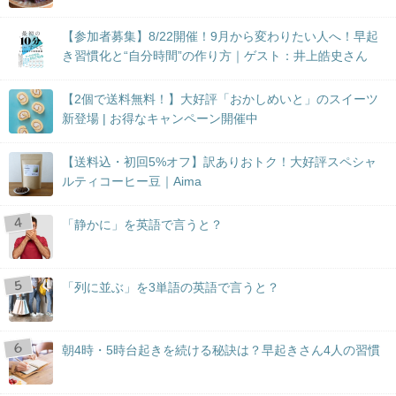
【参加者募集】8/22開催！9月から変わりたい人へ！早起
き習慣化と“自分時間”の作り方｜ゲスト：井上皓史さん
【2個で送料無料！】大好評「おかしめいと」のスイーツ
新登場 | お得なキャンペーン開催中
【送料込・初回5%オフ】訳ありおトク！大好評スペシャ
ルティコーヒー豆｜Aima
「静かに」を英語で言うと？
「列に並ぶ」を3単語の英語で言うと？
朝4時・5時台起きを続ける秘訣は？早起きさん4人の習慣