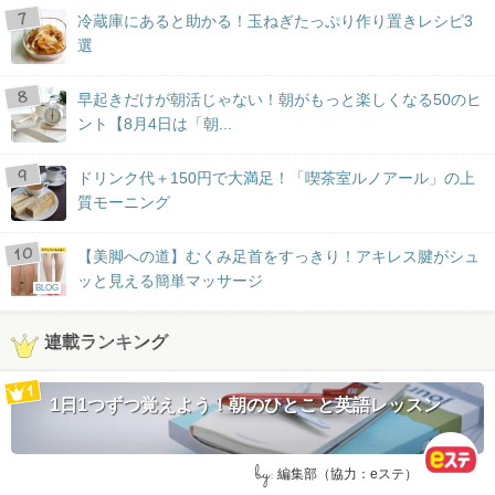
冷蔵庫にあると助かる！玉ねぎたっぷり作り置きレシピ3
選
早起きだけが朝活じゃない！朝がもっと楽しくなる50のヒ
ント【8月4日は「朝...
ドリンク代＋150円で大満足！「喫茶室ルノアール」の上
質モーニング
【美脚への道】むくみ足首をすっきり！アキレス腱がシュ
ッと見える簡単マッサージ
BLOG
連載ランキング
1日1つずつ覚えよう！朝のひとこと英語レッスン
by:
編集部（協力：eステ）