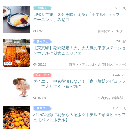
8/13 (月)
日帰りで旅行気分を味わえる♪「ホテルビュッフェ
モーニング」の魅力
8378
朝時間アンバサダー
7/7 (金)
【東京駅】期間限定！大、大人気の東京ステーショ
ンホテルの朝食ビュッフェ...
BLOG
38262
東京ソトアサごはん会 (朝食レポーター)
10/27 (木)
ダイエット中も後悔しない！「食べ放題のビュッフ
ェ」で太りにくい食べ方の...
15389
宮内美苗（編集部）
10/16 (日)
パンの種類に朝から大感激☆ホテルの朝食ビュッフ
ェ【パレスホテル】