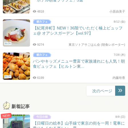
4818
小原由美子
8/12 (金)
【紀尾井町】NEW！36階でいただく極上ビュッフ
ェ@ オアシスガーデン【vol.97】
BLOG
9274
東京ソトアサごはん会 (朝食レポーター)
7/28 (木)
パンやキッズメニュー豊富で家族連れにも人気！朝
食ビュッフェ【ヒルトン東...
BLOG
6199
内藤玲香
投
次のページ
稿
ナ
新着記事
ビ
NEW
ゲ
8/9 (日)
ー
【日曜日の絵本】山手線で東京の街を一周！電車に