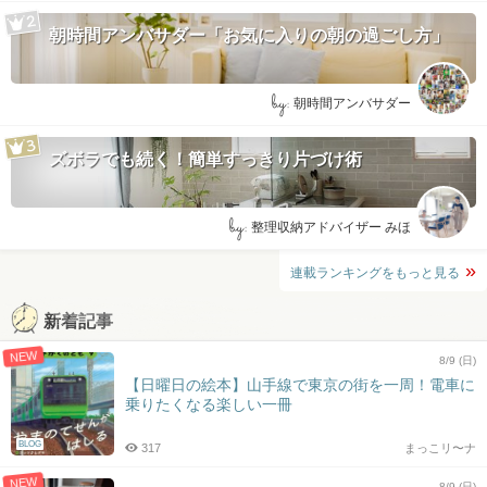
朝時間アンバサダー「お気に入りの朝の過ごし方」
by:
朝時間アンバサダー
ズボラでも続く！簡単すっきり片づけ術
by:
整理収納アドバイザー みほ
連載ランキングをもっと見る
新着記事
NEW
8/9 (日)
【日曜日の絵本】山手線で東京の街を一周！電車に
乗りたくなる楽しい一冊
BLOG
317
まっこリ〜ナ
NEW
8/9 (日)