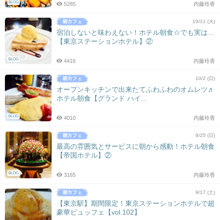
BLOG
5285
内藤玲香
10/11 (火)
宿泊しないと味わえない！ホテル朝食☆でも実は…
【東京ステーションホテル】②
BLOG
4416
内藤玲香
10/2 (日)
オープンキッチンで出来たてふわふわのオムレツ♬
ホテル朝食【グランド ハイ...
BLOG
4010
内藤玲香
9/25 (日)
最高の雰囲気とサービスに朝から感動！ホテル朝食
【帝国ホテル】②
BLOG
3165
内藤玲香
9/17 (土)
【東京駅】期間限定！東京ステーションホテルで超
豪華ビュッフェ【vol.102】