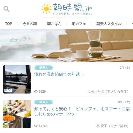
Skip
to
content
TOP
今日の朝
朝ごはん
朝カフェ
朝美人スタイル
ビュッフェ
2/7 (土)
憧れの温泉旅館での年越し
BLOG
2329
はらだちほ（アメリカ在住）
9/10 (火)
知っておくと安心！「ビュッフェ」をスマートに楽
しむためのマナー4つ
14768
林 慶子（マナー講師）