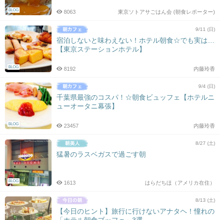
BLOG
8063
東京ソトアサごはん会 (朝食レポーター)
9/11 (日)
宿泊しないと味わえない！ホテル朝食☆でも実は…
【東京ステーションホテル】
BLOG
8192
内藤玲香
9/4 (日)
千葉県最強のコスパ！☆朝食ビュッフェ【ホテルニ
ューオータニ幕張】
BLOG
23457
内藤玲香
8/27 (土)
猛暑のラスベガスで過ごす朝
BLOG
1613
はらだちほ（アメリカ在住）
8/13 (土)
【今日のヒント】旅行に行けないアナタヘ！憧れの
「ホテル朝食ブッフェ」3選