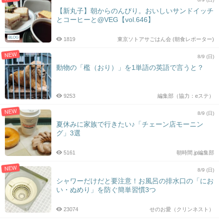
【新丸子】朝からのんびり。おいしいサンドイッチ
とコーヒーと@VEG【vol.646】
BLOG
1819
東京ソトアサごはん会 (朝食レポーター)
NEW
8/9 (日)
動物の「檻（おり）」を1単語の英語で言うと？
9253
編集部（協力：eステ）
NEW
8/9 (日)
夏休みに家族で行きたい♪「チェーン店モーニン
グ」3選
5161
朝時間.jp編集部
NEW
8/9 (日)
シャワーだけだと要注意！お風呂の排水口の「にお
い・ぬめり」を防ぐ簡単習慣3つ
23074
せのお愛（クリンネスト）