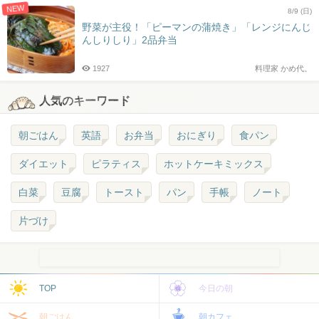
NEW
8/9 (日)
野菜が主役！「ピーマンの蒲焼き」「レンジにんじ
んしりしり」2品弁当
1927
料理家 かめ代。
人気のキーワード
朝ごはん
英語
お弁当
おにぎり
食パン
ダイエット
ピラティス
ホットケーキミックス
白菜
豆腐
トースト
パン
手帳
ノート
片づけ
TOP
今日の朝
朝ごはん
朝カフェ