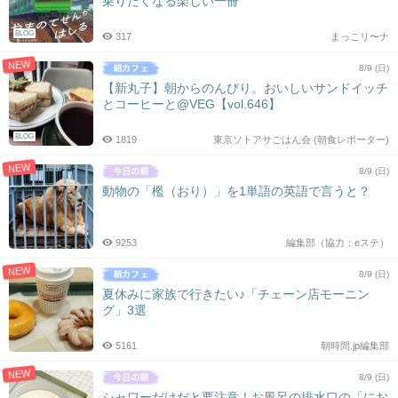
乗りたくなる楽しい一冊
シ
ョ
BLOG
317
まっこリ〜ナ
ン
NEW
8/9 (日)
【新丸子】朝からのんびり。おいしいサンドイッチ
とコーヒーと@VEG【vol.646】
BLOG
1819
東京ソトアサごはん会 (朝食レポーター)
NEW
8/9 (日)
動物の「檻（おり）」を1単語の英語で言うと？
9253
編集部（協力：eステ）
NEW
8/9 (日)
夏休みに家族で行きたい♪「チェーン店モーニン
グ」3選
5161
朝時間.jp編集部
NEW
8/9 (日)
シャワーだけだと要注意！お風呂の排水口の「にお