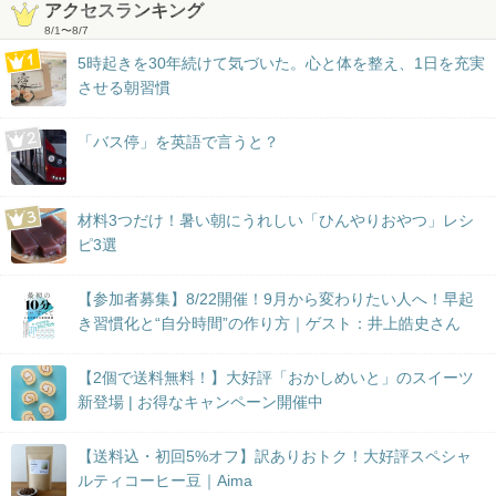
アクセスランキング
8/1
〜
8/7
5時起きを30年続けて気づいた。心と体を整え、1日を充実
させる朝習慣
「バス停」を英語で言うと？
材料3つだけ！暑い朝にうれしい「ひんやりおやつ」レシ
ピ3選
【参加者募集】8/22開催！9月から変わりたい人へ！早起
き習慣化と“自分時間”の作り方｜ゲスト：井上皓史さん
【2個で送料無料！】大好評「おかしめいと」のスイーツ
新登場 | お得なキャンペーン開催中
【送料込・初回5%オフ】訳ありおトク！大好評スペシャ
ルティコーヒー豆｜Aima