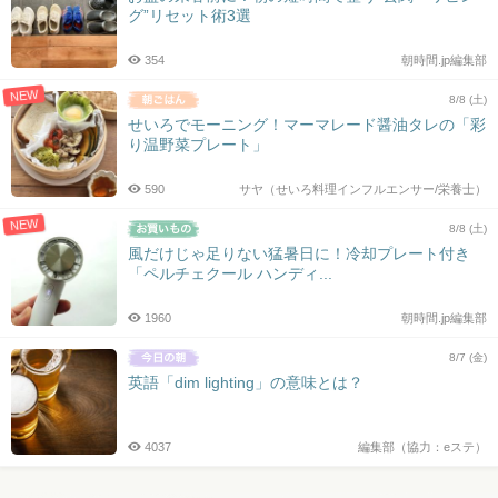
グ”リセット術3選
354
朝時間.jp編集部
NEW
8/8 (土)
せいろでモーニング！マーマレード醤油タレの「彩
り温野菜プレート」
590
サヤ（せいろ料理インフルエンサー/栄養士）
NEW
8/8 (土)
風だけじゃ足りない猛暑日に！冷却プレート付き
「ペルチェクール ハンディ...
1960
朝時間.jp編集部
8/7 (金)
英語「dim lighting」の意味とは？
4037
編集部（協力：eステ）