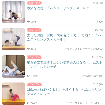
9/11 (日)
腰痛を改善！「ハムストリング」ストレッチ
11637
kayo
1/3 (月)
太ったお腹・お尻・太ももに【3分】で効く！「ハ
ムストリングス・カール」
8376
ピラティストレーナー TOMOKO
11/13 (金)
猫背を立て直す！正しい姿勢美人になる「ハムスト
リング」ストレッチ
13249
ヨガ講師 高木沙織
7/15 (月)
1日1分♪すばやく太ももを細くする！ハムストリン
グスストレッチ
22491
ピラティストレーナー TOMOKO