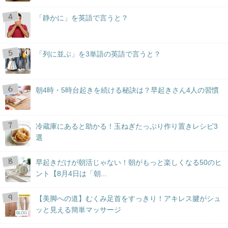
「静かに」を英語で言うと？
「列に並ぶ」を3単語の英語で言うと？
朝4時・5時台起きを続ける秘訣は？早起きさん4人の習慣
冷蔵庫にあると助かる！玉ねぎたっぷり作り置きレシピ3
選
早起きだけが朝活じゃない！朝がもっと楽しくなる50のヒ
ント【8月4日は「朝...
【美脚への道】むくみ足首をすっきり！アキレス腱がシュ
ッと見える簡単マッサージ
BLOG