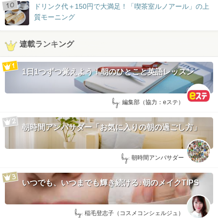
ドリンク代＋150円で大満足！「喫茶室ルノアール」の上
質モーニング
連載ランキング
1日1つずつ覚えよう！朝のひとこと英語レッスン
by:
編集部（協力：eステ）
朝時間アンバサダー「お気に入りの朝の過ごし方」
by:
朝時間アンバサダー
いつでも、いつまでも輝き続ける♪朝のメイクTIPS
by:
稲毛登志子（コスメコンシェルジュ）