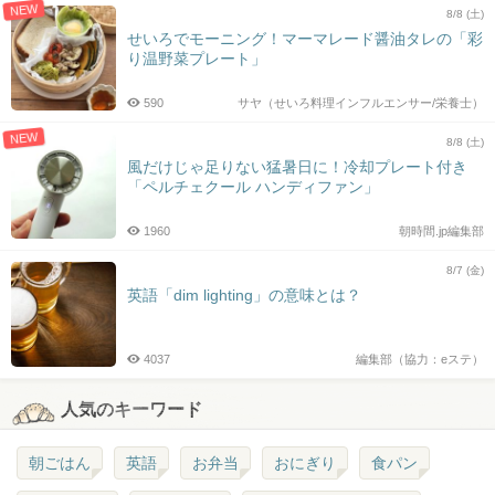
NEW
8/8 (土)
せいろでモーニング！マーマレード醤油タレの「彩
り温野菜プレート」
590
サヤ（せいろ料理インフルエンサー/栄養士）
NEW
8/8 (土)
風だけじゃ足りない猛暑日に！冷却プレート付き
「ペルチェクール ハンディファン」
1960
朝時間.jp編集部
8/7 (金)
英語「dim lighting」の意味とは？
4037
編集部（協力：eステ）
人気のキーワード
朝ごはん
英語
お弁当
おにぎり
食パン