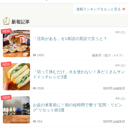
連載ランキングをもっと見る
新着記事
NEW
8/8 (土)
「活気がある」を1単語の英語で言うと？
2493
編集部（協力：eステ）
NEW
8/8 (土)
「切って挟むだけ」火を使わない！具だくさんサン
ドイッチレシピ3選
3596
朝時間.jp編集部
NEW
8/8 (土)
お盆の来客前に！朝の短時間で整う“玄関・リビン
グ”リセット術3選
354
朝時間.jp編集部