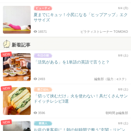
6/4 (月)
夏までにキュッ！小尻になる「ヒップアップ」エク
ササイズ
16571
ピラティストレーナー TOMOKO
新着記事
NEW
8/8 (土)
「活気がある」を1単語の英語で言うと？
2493
編集部（協力：eステ）
NEW
8/8 (土)
「切って挟むだけ」火を使わない！具だくさんサン
ドイッチレシピ3選
3596
朝時間.jp編集部
NEW
8/8 (土)
お盆の来客前に！朝の短時間で整う“玄関・リビン