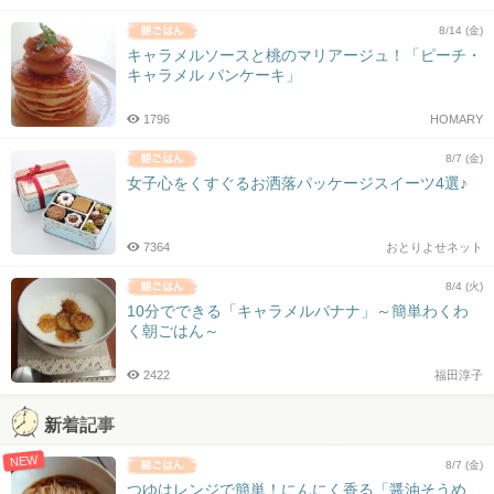
8/14 (金)
キャラメルソースと桃のマリアージュ！「ピーチ・
キャラメル パンケーキ」
1796
HOMARY
8/7 (金)
女子心をくすぐるお洒落パッケージスイーツ4選♪
7364
おとりよせネット
8/4 (火)
10分でできる「キャラメルバナナ」～簡単わくわ
く朝ごはん～
2422
福田淳子
新着記事
NEW
8/7 (金)
つゆはレンジで簡単！にんにく香る「醤油そうめ