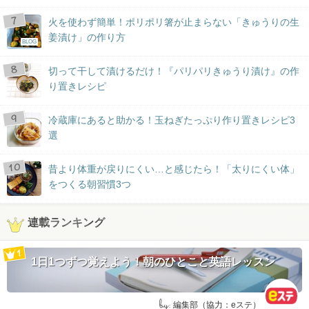
火を使わず簡単！ポリポリ箸が止まらない「きゅうりの生
姜漬け」の作り方
BLOG
切って干して漬けるだけ！『パリパリきゅうり漬け』の作
り置きレシピ
冷蔵庫にあると助かる！玉ねぎたっぷり作り置きレシピ3
選
昔より体重が戻りにくい…と感じたら！「太りにくい体」
をつくる朝習慣3つ
連載ランキング
1日1つずつ覚えよう！朝のひとこと英語レッスン
by:
編集部（協力：eステ）