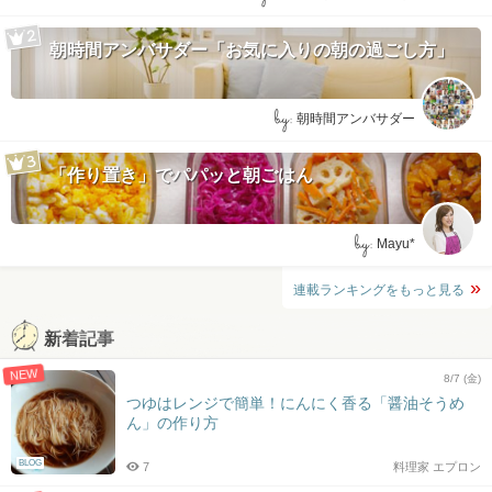
朝時間アンバサダー「お気に入りの朝の過ごし方」
by:
朝時間アンバサダー
「作り置き」でパパッと朝ごはん
by:
Mayu*
連載ランキングをもっと見る
新着記事
NEW
8/7 (金)
つゆはレンジで簡単！にんにく香る「醤油そうめ
ん」の作り方
BLOG
7
料理家 エプロン