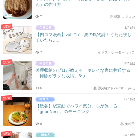
ん」の作り方
BLOG
7
料理家 エプロン
NEW
8/7 (金)
【四コマ漫画】vol.217｜夏の風物詩！うたた寝し
ていたら…。
7
イラストレーターもちこ
NEW
8/7 (金)
整理収納のプロが教える！キレイな家に共通する
「掃除がラクな収納」3つ
6
整理収納アドバイザー みほ
NEW
8/7 (金)
【渋谷】駅直結でハワイ気分。心が旅する
「goodNess」のモーニング
8
林 美帆子
NEW
8/7 (金)