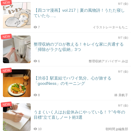
NEW
8/7 (金)
【四コマ漫画】vol.217｜夏の風物詩！うたた寝し
ていたら…。
7
イラストレーターもちこ
NEW
8/7 (金)
整理収納のプロが教える！キレイな家に共通する
「掃除がラクな収納」3つ
6
整理収納アドバイザー みほ
NEW
8/7 (金)
【渋谷】駅直結でハワイ気分。心が旅する
「goodNess」のモーニング
8
林 美帆子
NEW
8/7 (金)
うまくいく人はお盆休みにやっている！？”今年の
目標”立て直しノート術3選
10
朝時間.jp編集部