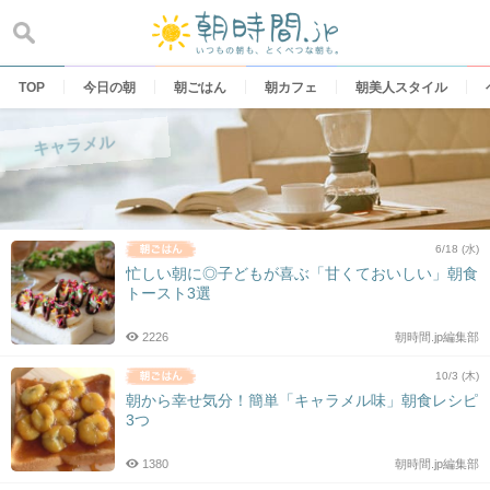
Skip
to
content
TOP
今日の朝
朝ごはん
朝カフェ
朝美人スタイル
キャラメル
6/18 (水)
忙しい朝に◎子どもが喜ぶ「甘くておいしい」朝食
トースト3選
2226
朝時間.jp編集部
10/3 (木)
朝から幸せ気分！簡単「キャラメル味」朝食レシピ
3つ
1380
朝時間.jp編集部