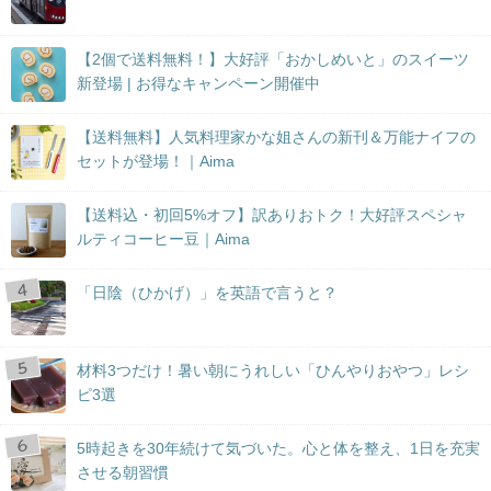
【2個で送料無料！】大好評「おかしめいと」のスイーツ
新登場 | お得なキャンペーン開催中
【送料無料】人気料理家かな姐さんの新刊＆万能ナイフの
セットが登場！｜Aima
【送料込・初回5%オフ】訳ありおトク！大好評スペシャ
ルティコーヒー豆｜Aima
「日陰（ひかげ）」を英語で言うと？
材料3つだけ！暑い朝にうれしい「ひんやりおやつ」レシ
ピ3選
5時起きを30年続けて気づいた。心と体を整え、1日を充実
させる朝習慣