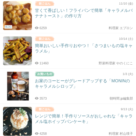
11/10 (金)
甘くて香ばしい！フライパンで簡単「キャラメルバ
ナナトースト」の作り方
BLOG
6259
料理家 エプロン
10/14 (土)
簡単おいしい手作りおやつ！「さつまいもの塩キャ
ラメル」
11460
野菜料理家 やのくにこ
1/3 (火)
お家のコーヒーがグレードアップする「MONINの
キャラメルシロップ」
3573
朝時間.jp編集部
9/13 (火)
レンジで簡単！手作りソースがおしゃれな「キャラ
メル塩ホイップパンケーキ」
4258
料理家 村山瑛子