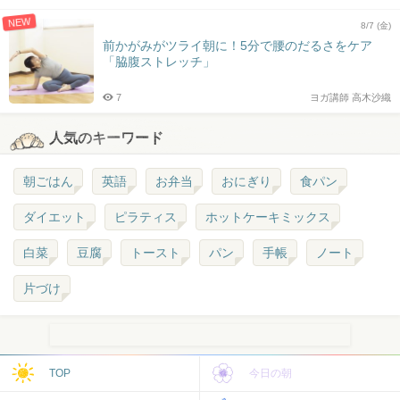
NEW
8/7 (金)
前かがみがツライ朝に！5分で腰のだるさをケア
「脇腹ストレッチ」
7
ヨガ講師 高木沙織
人気のキーワード
朝ごはん
英語
お弁当
おにぎり
食パン
ダイエット
ピラティス
ホットケーキミックス
白菜
豆腐
トースト
パン
手帳
ノート
片づけ
TOP
今日の朝