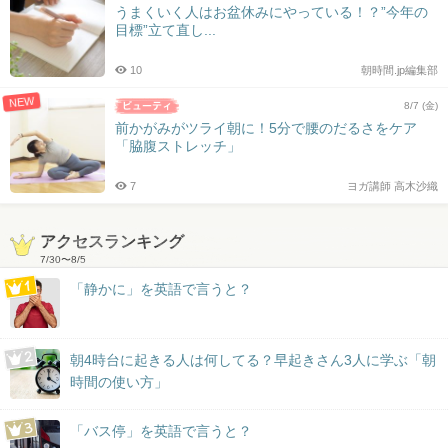
うまくいく人はお盆休みにやっている！？”今年の
目標”立て直し...
10
朝時間.jp編集部
NEW
8/7 (金)
前かがみがツライ朝に！5分で腰のだるさをケア
「脇腹ストレッチ」
7
ヨガ講師 高木沙織
アクセスランキング
7/30
〜
8/5
「静かに」を英語で言うと？
朝4時台に起きる人は何してる？早起きさん3人に学ぶ「朝
時間の使い方」
「バス停」を英語で言うと？