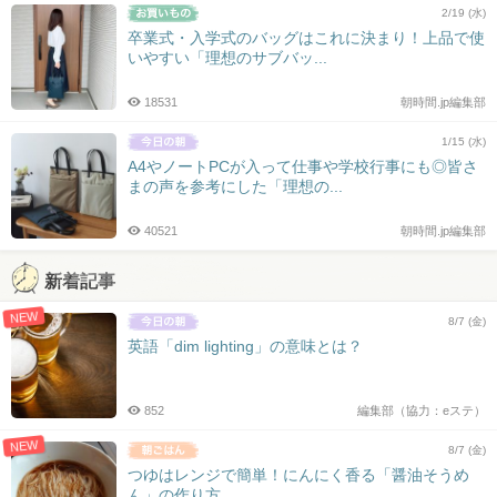
2/19 (水)
卒業式・入学式のバッグはこれに決まり！上品で使
いやすい「理想のサブバッ...
18531
朝時間.jp編集部
1/15 (水)
A4やノートPCが入って仕事や学校行事にも◎皆さ
まの声を参考にした「理想の...
40521
朝時間.jp編集部
新着記事
NEW
8/7 (金)
英語「dim lighting」の意味とは？
852
編集部（協力：eステ）
NEW
8/7 (金)
つゆはレンジで簡単！にんにく香る「醤油そうめ
ん」の作り方