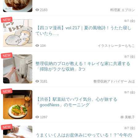
BLOG
2183
料理家 エプロン
NEW
8/7 (金)
【四コマ漫画】vol.217｜夏の風物詩！うたた寝し
ていたら…。
104
イラストレーターもちこ
NEW
8/7 (金)
整理収納のプロが教える！キレイな家に共通する
「掃除がラクな収納」3つ
3181
整理収納アドバイザー みほ
NEW
8/7 (金)
【渋谷】駅直結でハワイ気分。心が旅する
「goodNess」のモーニング
1287
林 美帆子
NEW
8/7 (金)
うまくいく人はお盆休みにやっている！？”今年の