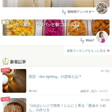
by:
朝時間アンバサダー
「作り置き」でパパッと朝ごはん
by:
Mayu*
連載ランキングをもっと見る
新着記事
NEW
8/7 (金)
英語「dim lighting」の意味とは？
852
編集部（協力：eステ）
NEW
8/7 (金)
つゆはレンジで簡単！にんにく香る「醤油そうめ
ん」の作り方