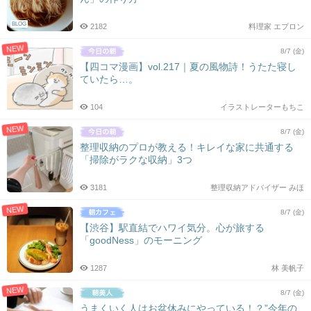
BLOG
2182
料理家 エプロン
NEW
8/7 (金)
【四コマ漫画】vol.217｜夏の風物詩！うたた寝し
ていたら…。
104
イラストレーターもちこ
NEW
8/7 (金)
整理収納のプロが教える！キレイな家に共通する
「掃除がラクな収納」3つ
3181
整理収納アドバイザー みほ
NEW
8/7 (金)
【渋谷】駅直結でハワイ気分。心が旅する
「goodNess」のモーニング
1287
林 美帆子
NEW
8/7 (金)
うまくいく人はお盆休みにやっている！？”今年の