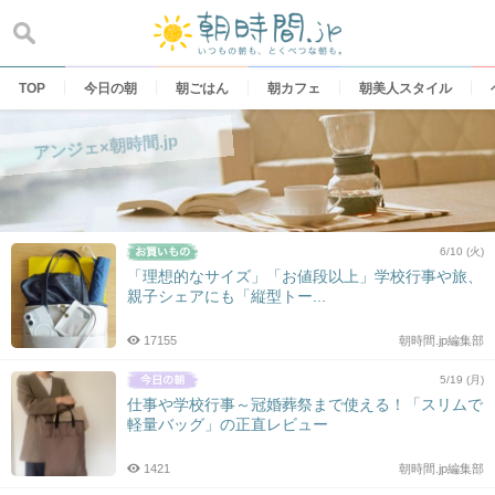
Skip
to
content
TOP
今日の朝
朝ごはん
朝カフェ
朝美人スタイル
アンジェ×朝時間.jp
6/10 (火)
「理想的なサイズ」「お値段以上」学校行事や旅、
親子シェアにも「縦型トー...
17155
朝時間.jp編集部
5/19 (月)
仕事や学校行事～冠婚葬祭まで使える！「スリムで
軽量バッグ」の正直レビュー
1421
朝時間.jp編集部