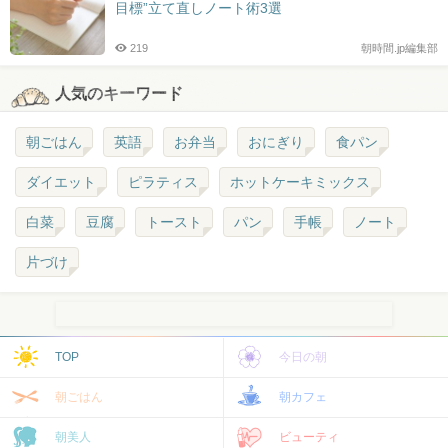
目標”立て直しノート術3選
219
朝時間.jp編集部
人気のキーワード
朝ごはん
英語
お弁当
おにぎり
食パン
ダイエット
ピラティス
ホットケーキミックス
白菜
豆腐
トースト
パン
手帳
ノート
片づけ
TOP
今日の朝
朝ごはん
朝カフェ
朝美人
ビューティ