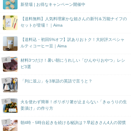
新登場 | お得なキャンペーン開催中
【送料無料】人気料理家かな姐さんの新刊＆万能ナイフの
セットが登場！｜Aima
【送料込・初回5%オフ】訳ありおトク！大好評スペシャ
ルティコーヒー豆｜Aima
材料3つだけ！暑い朝にうれしい「ひんやりおやつ」レシ
ピ3選
「列に並ぶ」を3単語の英語で言うと？
火を使わず簡単！ポリポリ箸が止まらない「きゅうりの生
姜漬け」の作り方
BLOG
朝4時・5時台起きを続ける秘訣は？早起きさん4人の習慣