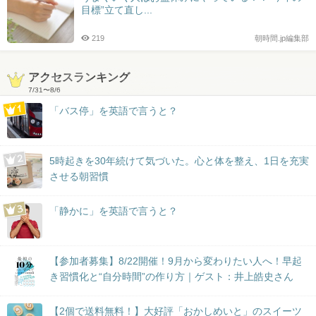
目標”立て直し...
219
朝時間.jp編集部
アクセスランキング
7/31
〜
8/6
「バス停」を英語で言うと？
5時起きを30年続けて気づいた。心と体を整え、1日を充実
させる朝習慣
「静かに」を英語で言うと？
【参加者募集】8/22開催！9月から変わりたい人へ！早起
き習慣化と“自分時間”の作り方｜ゲスト：井上皓史さん
【2個で送料無料！】大好評「おかしめいと」のスイーツ