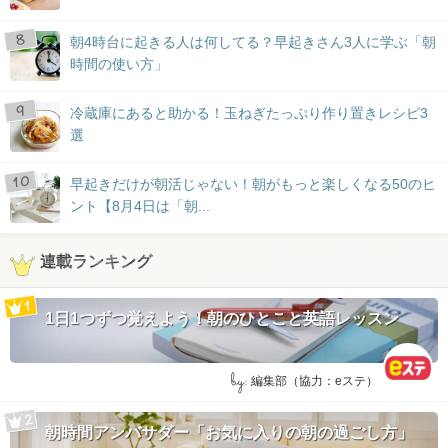
朝4時台に起きる人は何してる？早起きさん3人に学ぶ「朝
時間の使い方」
冷蔵庫にあると助かる！玉ねぎたっぷり作り置きレシピ3
選
早起きだけが朝活じゃない！朝がもっと楽しくなる50のヒ
ント【8月4日は「朝...
連載ランキング
1日1つずつ覚えよう！朝のひとこと英語レッスン
by:
編集部（協力：eステ）
朝時間アンバサダー「お気に入りの朝の過ごし方」