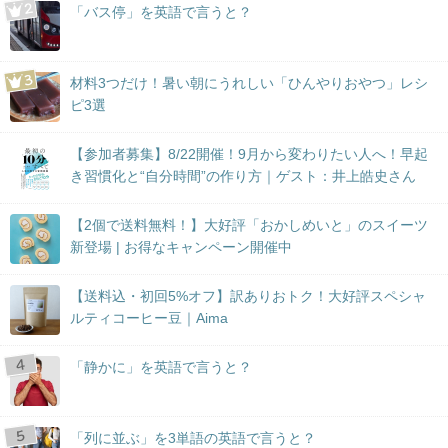
「バス停」を英語で言うと？
材料3つだけ！暑い朝にうれしい「ひんやりおやつ」レシ
ピ3選
【参加者募集】8/22開催！9月から変わりたい人へ！早起
き習慣化と“自分時間”の作り方｜ゲスト：井上皓史さん
【2個で送料無料！】大好評「おかしめいと」のスイーツ
新登場 | お得なキャンペーン開催中
【送料込・初回5%オフ】訳ありおトク！大好評スペシャ
ルティコーヒー豆｜Aima
「静かに」を英語で言うと？
「列に並ぶ」を3単語の英語で言うと？