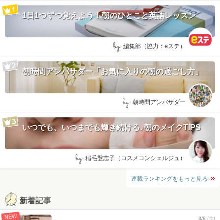
1日1つずつ覚えよう！朝のひとこと英語レッスン
by:
編集部（協力：eステ）
朝時間アンバサダー「お気に入りの朝の過ごし方」
by:
朝時間アンバサダー
いつでも、いつまでも輝き続ける♪朝のメイクTIPS
by:
稲毛登志子（コスメコンシェルジュ）
連載ランキングをもっと見る
新着記事
NEW
8/8 (土)