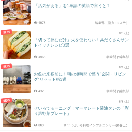
「活気がある」を1単語の英語で言うと？
4978
編集部（協力：eステ）
NEW
8/8 (土)
「切って挟むだけ」火を使わない！具だくさんサン
ドイッチレシピ3選
4965
朝時間.jp編集部
NEW
8/8 (土)
お盆の来客前に！朝の短時間で整う“玄関・リビン
グ”リセット術3選
432
朝時間.jp編集部
NEW
8/8 (土)
せいろでモーニング！マーマレード醤油タレの「彩
り温野菜プレート」
863
サヤ（せいろ料理インフルエンサー/栄養士）