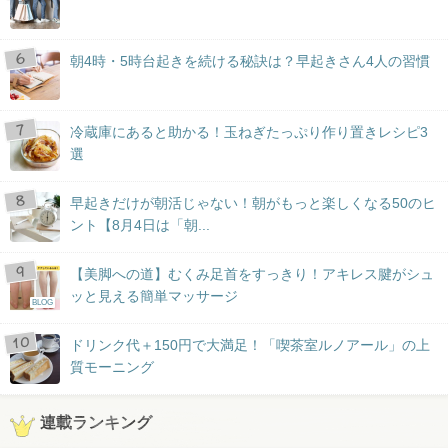
朝4時・5時台起きを続ける秘訣は？早起きさん4人の習慣
冷蔵庫にあると助かる！玉ねぎたっぷり作り置きレシピ3
選
早起きだけが朝活じゃない！朝がもっと楽しくなる50のヒ
ント【8月4日は「朝...
【美脚への道】むくみ足首をすっきり！アキレス腱がシュ
ッと見える簡単マッサージ
BLOG
ドリンク代＋150円で大満足！「喫茶室ルノアール」の上
質モーニング
連載ランキング