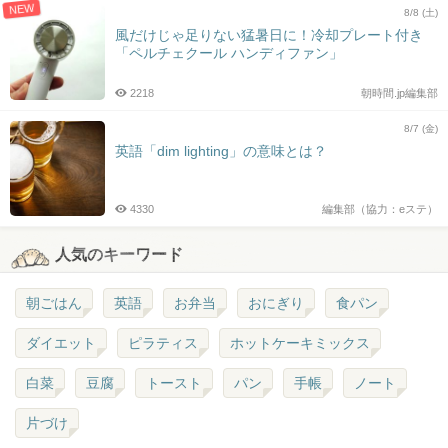
NEW
8/8 (土)
風だけじゃ足りない猛暑日に！冷却プレート付き
「ペルチェクール ハンディファン」
2218
朝時間.jp編集部
8/7 (金)
英語「dim lighting」の意味とは？
4330
編集部（協力：eステ）
人気のキーワード
朝ごはん
英語
お弁当
おにぎり
食パン
ダイエット
ピラティス
ホットケーキミックス
白菜
豆腐
トースト
パン
手帳
ノート
片づけ