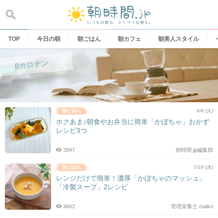
Skip
to
content
TOP
今日の朝
朝ごはん
朝カフェ
朝美人スタイル
βカロテン
8/6 (火)
ホクあま♪朝食やお弁当に簡単「かぼちゃ」おかず
レシピ3つ
3947
朝時間.jp編集部
7/19 (水)
レンジだけで簡単！濃厚「かぼちゃのマッシュ」
「冷製スープ」2レシピ
4662
管理栄養士 maiko