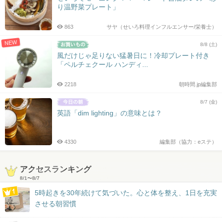
り温野菜プレート」
863
サヤ（せいろ料理インフルエンサー/栄養士）
NEW
8/8 (土)
風だけじゃ足りない猛暑日に！冷却プレート付き
「ペルチェクール ハンディ...
2218
朝時間.jp編集部
8/7 (金)
英語「dim lighting」の意味とは？
4330
編集部（協力：eステ）
アクセスランキング
8/1
〜
8/7
5時起きを30年続けて気づいた。心と体を整え、1日を充実
させる朝習慣