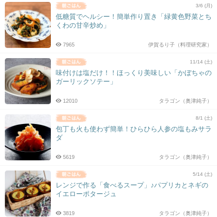
3/6 (月)
低糖質でヘルシー！簡単作り置き「緑黄色野菜とち
くわの甘辛炒め」
7965
伊賀るり子（料理研究家）
11/14 (土)
味付けは塩だけ！！ほっくり美味しい「かぼちゃの
ガーリックソテー」
12010
タラゴン（奥津純子）
8/1 (土)
包丁も火も使わず簡単！ひらひら人参の塩もみサラ
ダ
5619
タラゴン（奥津純子）
5/14 (土)
レンジで作る「食べるスープ」♪パプリカとネギの
イエローポタージュ
3819
タラゴン（奥津純子）