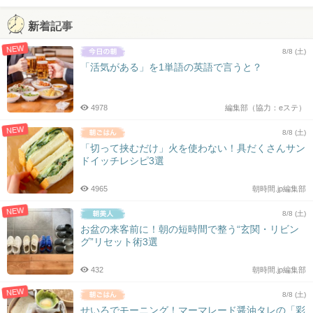
新着記事
NEW
8/8 (土)
「活気がある」を1単語の英語で言うと？
4978
編集部（協力：eステ）
NEW
8/8 (土)
「切って挟むだけ」火を使わない！具だくさんサン
ドイッチレシピ3選
4965
朝時間.jp編集部
NEW
8/8 (土)
お盆の来客前に！朝の短時間で整う“玄関・リビン
グ”リセット術3選
432
朝時間.jp編集部
NEW
8/8 (土)
せいろでモーニング！マーマレード醤油タレの「彩