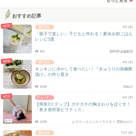
もっと見る
おすすめ記事
NEW
8/6 (木)
「親子で楽しい」子どもと作れる！夏休み朝ごはん
レシピ3選
391
朝時間.jp編集部
NEW
8/6 (木)
キンキンに冷やして食べたい！『きゅうりの胡麻酢
漬け』の作り置き
1649
Mayu*
NEW
8/6 (木)
【簡単3ステップ】ガチガチの胸まわりをほぐす！
「巻き肩対策ピラティス」
BLOG
1939
ピラティスインストラクター 澤田みのり
7/22 (水)