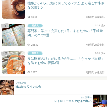
機嫌がいい人は朝に何してる？気分よく過ごす小さ
な習慣3つ
5008
朝時間.jp編集部
7/24 (金)
専門家に学ぶ！充実した1日にするための「手帳時
間」のコツ3選
25832
朝時間.jp編集部
7/31 (金)
夏は財布のひもがゆるみがち…。「うっかり出費」
を防ぐお金の習慣3選
2277
朝時間.jp編集部
« 前の記事
Mavie’s ワインの会
次の記事 »
レトロモーニングな茶の集い