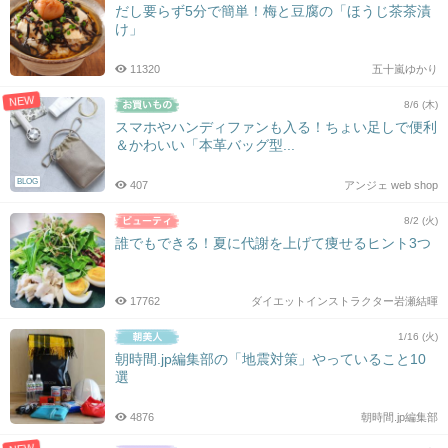
だし要らず5分で簡単！梅と豆腐の「ほうじ茶茶漬
け」
11320
五十嵐ゆかり
NEW
8/6 (木)
スマホやハンディファンも入る！ちょい足しで便利
＆かわいい「本革バッグ型...
BLOG
407
アンジェ web shop
8/2 (火)
誰でもできる！夏に代謝を上げて痩せるヒント3つ
17762
ダイエットインストラクター岩瀬結暉
1/16 (火)
朝時間.jp編集部の「地震対策」やっていること10
選
4876
朝時間.jp編集部