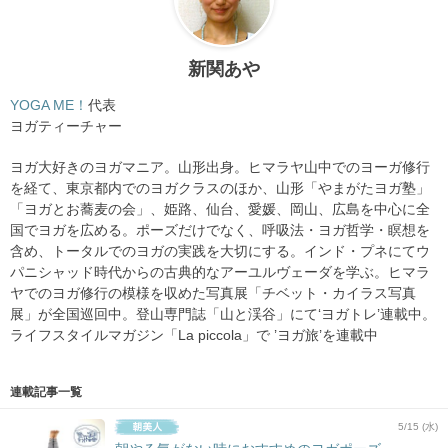
新関あや
YOGA ME！
代表
ヨガティーチャー
ヨガ大好きのヨガマニア。山形出身。ヒマラヤ山中でのヨーガ修行
を経て、東京都内でのヨガクラスのほか、山形「やまがたヨガ塾」
「ヨガとお蕎麦の会」、姫路、仙台、愛媛、岡山、広島を中心に全
国でヨガを広める。ポーズだけでなく、呼吸法・ヨガ哲学・瞑想を
含め、トータルでのヨガの実践を大切にする。インド・プネにてウ
パニシャッド時代からの古典的なアーユルヴェーダを学ぶ。ヒマラ
ヤでのヨガ修行の模様を収めた写真展「チベット・カイラス写真
展」が全国巡回中。登山専門誌「山と渓谷」にて‘ヨガトレ’連載中。
ライフスタイルマガジン「La piccola」で ’ヨガ旅’を連載中
連載記事一覧
5/15 (水)