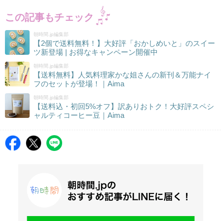
この記事もチェック
朝時間.jp編集部
【2個で送料無料！】大好評「おかしめいと」のスイー
ツ新登場 | お得なキャンペーン開催中
朝時間.jp編集部
【送料無料】人気料理家かな姐さんの新刊＆万能ナイ
フのセットが登場！｜Aima
朝時間.jp編集部
【送料込・初回5%オフ】訳ありおトク！大好評スペシ
ャルティコーヒー豆｜Aima