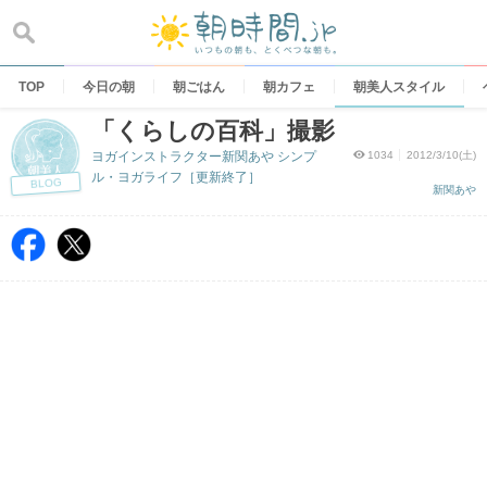
Skip
to
content
TOP
今日の朝
朝ごはん
朝カフェ
朝美人スタイル
「くらしの百科」撮影
ヨガインストラクター新関あや シンプ
1034
2012/3/10(土)
ル・ヨガライフ［更新終了］
BLOG
新関あや