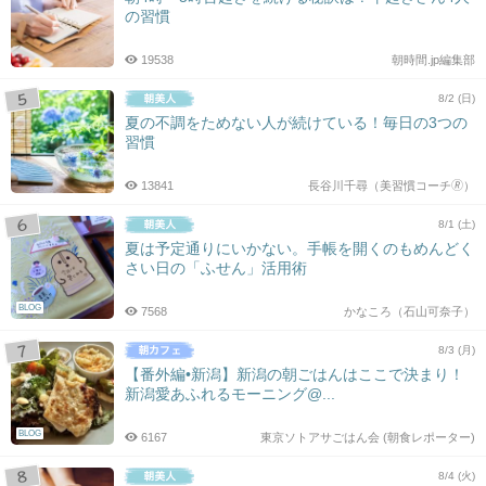
の習慣
19538
朝時間.jp編集部
8/2 (日)
夏の不調をためない人が続けている！毎日の3つの
習慣
13841
長谷川千尋（美習慣コーチ🄬）
8/1 (土)
夏は予定通りにいかない。手帳を開くのもめんどく
さい日の「ふせん」活用術
BLOG
7568
かなころ（石山可奈子）
8/3 (月)
【番外編•新潟】新潟の朝ごはんはここで決まり！
新潟愛あふれるモーニング@...
BLOG
6167
東京ソトアサごはん会 (朝食レポーター)
8/4 (火)