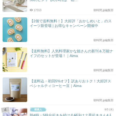
17313
朝時間.jp編集部
【2個で送料無料！】大好評「おかしめいと」のス
イーツ新登場 | お得なキャンペーン開催中
朝時間.jp編集部
【送料無料】人気料理家かな姐さんの新刊＆万能ナ
イフのセットが登場！｜Aima
朝時間.jp編集部
【送料込・初回5%オフ】訳ありおトク！大好評ス
ペシャルティコーヒー豆｜Aima
朝時間.jp編集部
8/5 (水)
朝4時・5時台起きを続ける秘訣は？早起きさん4人