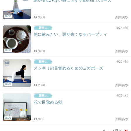
朝やる気がない時におすすめのヨガポーズ
BLOG
3086
新関あや
5/14 (火)
朝に飲みたい、頭が良くなるハーブティ
BLOG
3288
新関あや
4/26 (金)
スッキリの目覚めるためのヨガポーズ
BLOG
2878
新関あや
4/25 (木)
花で目覚める朝
BLOG
913
新関あや