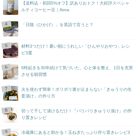
【送料込・初回5%オフ】訳ありおトク！大好評スペシャ
ルティコーヒー豆｜Aima
「日陰（ひかげ）」を英語で言うと？
材料3つだけ！暑い朝にうれしい「ひんやりおやつ」レシ
ピ3選
5時起きを30年続けて気づいた。心と体を整え、1日を充実
させる朝習慣
火を使わず簡単！ポリポリ箸が止まらない「きゅうりの生
姜漬け」の作り方
BLOG
切って干して漬けるだけ！『パリパリきゅうり漬け』の作
り置きレシピ
冷蔵庫にあると助かる！玉ねぎたっぷり作り置きレシピ3