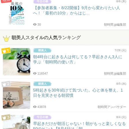
NEW
8/6 (木)
【参加者募集・8/22開催】9月から変わりたい人
へ！「最初の10分」からはじ...
30
朝時間.jp編集部
朝美人スタイルの人気ランキング
7/28 (火)
朝4時台に起きる人は何してる？早起きさん3人に
学ぶ「朝時間の使い方」
116547
朝時間.jp編集部
8/5 (水)
5時起きを30年続けて気づいた。心と体を整え、1
日を充実させる朝習慣
43878
朝時間アンバサダー
8/4 (火)
早起きだけが朝活じゃない！朝がもっと楽しくなる
50のヒント【8月4日は「朝...