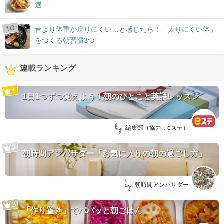
選
昔より体重が戻りにくい…と感じたら！「太りにくい体」
をつくる朝習慣3つ
連載ランキング
1日1つずつ覚えよう！朝のひとこと英語レッスン
by:
編集部（協力：eステ）
朝時間アンバサダー「お気に入りの朝の過ごし方」
by:
朝時間アンバサダー
「作り置き」でパパッと朝ごはん