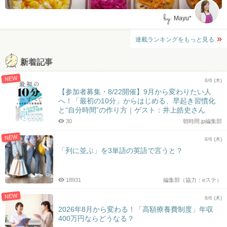
by:
Mayu*
連載ランキングをもっと見る
新着記事
NEW
8/6 (木)
【参加者募集・8/22開催】9月から変わりたい人
へ！「最初の10分」からはじめる、早起き習慣化
と“自分時間”の作り方｜ゲスト：井上皓史さん
30
朝時間.jp編集部
NEW
8/6 (木)
「列に並ぶ」を3単語の英語で言うと？
18931
編集部（協力：eステ）
NEW
8/6 (木)
2026年8月から変わる！「高額療養費制度」年収
400万円ならどうなる？