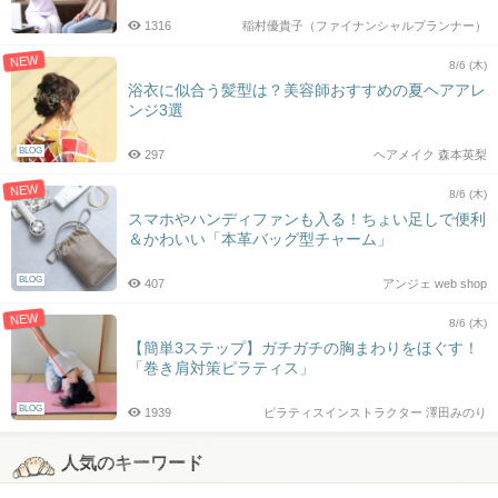
1316
稲村優貴子（ファイナンシャルプランナー）
NEW
8/6 (木)
浴衣に似合う髪型は？美容師おすすめの夏ヘアアレ
ンジ3選
BLOG
297
ヘアメイク 森本英梨
NEW
8/6 (木)
スマホやハンディファンも入る！ちょい足しで便利
＆かわいい「本革バッグ型チャーム」
BLOG
407
アンジェ web shop
NEW
8/6 (木)
【簡単3ステップ】ガチガチの胸まわりをほぐす！
「巻き肩対策ピラティス」
BLOG
1939
ピラティスインストラクター 澤田みのり
人気のキーワード