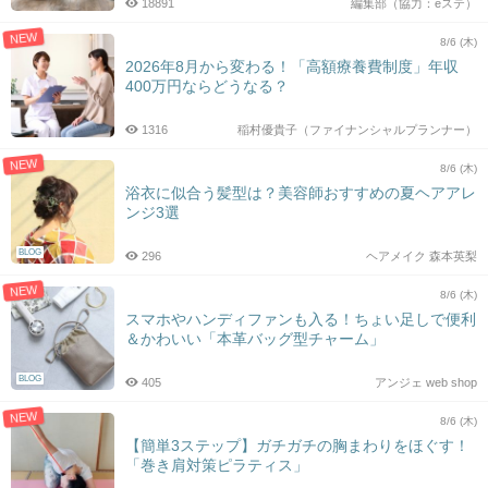
18891
編集部（協力：eステ）
NEW
8/6 (木)
2026年8月から変わる！「高額療養費制度」年収
400万円ならどうなる？
1316
稲村優貴子（ファイナンシャルプランナー）
NEW
8/6 (木)
浴衣に似合う髪型は？美容師おすすめの夏ヘアアレ
ンジ3選
BLOG
296
ヘアメイク 森本英梨
NEW
8/6 (木)
スマホやハンディファンも入る！ちょい足しで便利
＆かわいい「本革バッグ型チャーム」
BLOG
405
アンジェ web shop
NEW
8/6 (木)
【簡単3ステップ】ガチガチの胸まわりをほぐす！
「巻き肩対策ピラティス」