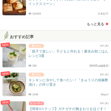
イックスコーン」
164455
大本紀子
もっと見る
おすすめ記事
NEW
8/6 (木)
「親子で楽しい」子どもと作れる！夏休み朝ごはん
レシピ3選
389
朝時間.jp編集部
NEW
8/6 (木)
キンキンに冷やして食べたい！『きゅうりの胡麻酢
漬け』の作り置き
1648
Mayu*
NEW
8/6 (木)
【簡単3ステップ】ガチガチの胸まわりをほぐす！