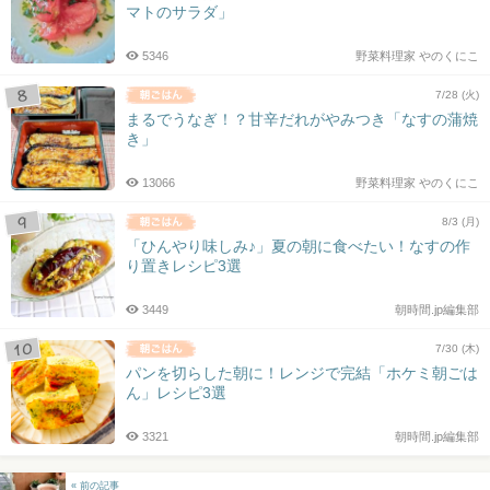
マトのサラダ」
5346
野菜料理家 やのくにこ
7/28 (火)
まるでうなぎ！？甘辛だれがやみつき「なすの蒲焼
き」
13066
野菜料理家 やのくにこ
8/3 (月)
「ひんやり味しみ♪」夏の朝に食べたい！なすの作
り置きレシピ3選
3449
朝時間.jp編集部
7/30 (木)
パンを切らした朝に！レンジで完結「ホケミ朝ごは
ん」レシピ3選
3321
朝時間.jp編集部
« 前の記事