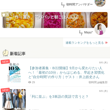
by:
朝時間アンバサダー
「作り置き」でパパッと朝ごはん
by:
Mayu*
連載ランキングをもっと見る
新着記事
NEW
8/6 (木)
【参加者募集・8/22開催】9月から変わりたい人
へ！「最初の10分」からはじめる、早起き習慣化
と“自分時間”の作り方｜ゲスト：井上皓史さん
29
朝時間.jp編集部
NEW
8/6 (木)
「列に並ぶ」を3単語の英語で言うと？