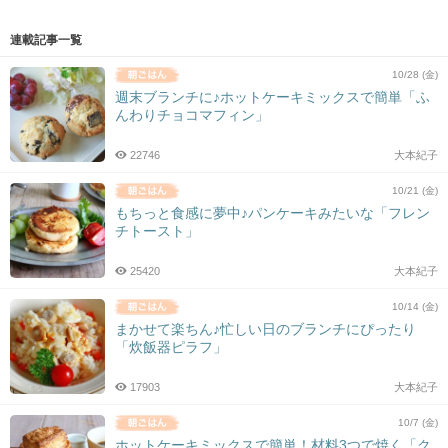
連載記事一覧
10/28 (金)
週末ブランチに♪ホットケーキミックスで簡単「ふ
んわりチョコマフィン」
22746
大本紀子
10/21 (金)
もちっと食感に夢中♪パンケーキみたいな「フレン
チトースト」
25420
大本紀子
10/14 (金)
まかせて楽ちん♪忙しい日のブランチにぴったり
「炊飯器ピラフ」
17903
大本紀子
10/7 (金)
ホットケーキミックスで簡単！材料3つで焼く「ク