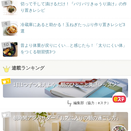
切って干して漬けるだけ！『パリパリきゅうり漬け』の作
り置きレシピ
冷蔵庫にあると助かる！玉ねぎたっぷり作り置きレシピ3
選
昔より体重が戻りにくい…と感じたら！「太りにくい体」
をつくる朝習慣3つ
連載ランキング
1日1つずつ覚えよう！朝のひとこと英語レッスン
by:
編集部（協力：eステ）
朝時間アンバサダー「お気に入りの朝の過ごし方」