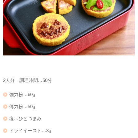
2人分 調理時間…50分
強力粉…60g
薄力粉…50g
塩…ひとつまみ
ドライイースト…3g