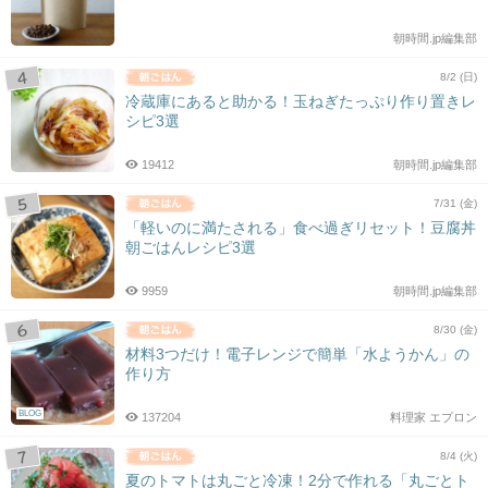
朝時間.jp編集部
8/2 (日)
冷蔵庫にあると助かる！玉ねぎたっぷり作り置きレ
シピ3選
19412
朝時間.jp編集部
7/31 (金)
「軽いのに満たされる」食べ過ぎリセット！豆腐丼
朝ごはんレシピ3選
9959
朝時間.jp編集部
8/30 (金)
材料3つだけ！電子レンジで簡単「水ようかん」の
作り方
BLOG
137204
料理家 エプロン
8/4 (火)
夏のトマトは丸ごと冷凍！2分で作れる「丸ごとト