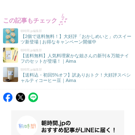
この記事もチェック
朝時間.jp編集部
【2個で送料無料！】大好評「おかしめいと」のスイー
ツ新登場 | お得なキャンペーン開催中
朝時間.jp編集部
【送料無料】人気料理家かな姐さんの新刊＆万能ナイ
フのセットが登場！｜Aima
朝時間.jp編集部
【送料込・初回5%オフ】訳ありおトク！大好評スペシ
ャルティコーヒー豆｜Aima