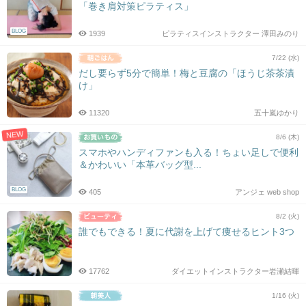
「巻き肩対策ピラティス」
BLOG
1939
ピラティスインストラクター 澤田みのり
7/22 (水)
だし要らず5分で簡単！梅と豆腐の「ほうじ茶茶漬
け」
11320
五十嵐ゆかり
NEW
8/6 (木)
スマホやハンディファンも入る！ちょい足しで便利
＆かわいい「本革バッグ型...
BLOG
405
アンジェ web shop
8/2 (火)
誰でもできる！夏に代謝を上げて痩せるヒント3つ
17762
ダイエットインストラクター岩瀬結暉
1/16 (火)