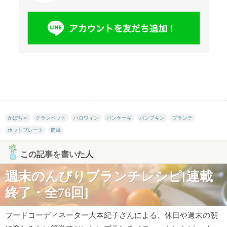
かぼちゃ
クランペット
ハロウィン
パンケーキ
パンプキン
ブランチ
ホットプレート
簡単
この記事を書いた人
週末のんびりブランチレシピ[連載
終了・全76回]
フードコーディネーター大本紀子さんによる、休日や週末の朝