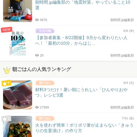
朝時間.jp編集部の「地震対策」やっていること10
選
4876
朝時間.jp編集部
NEW
8/6 (木)
【参加者募集・8/22開催】9月から変わりたい人
へ！「最初の10分」からはじ...
29
朝時間.jp編集部
朝ごはんの人気ランキング
8/4 (火)
材料3つだけ！暑い朝にうれしい「ひんやりおや
つ」レシピ3選
27999
朝時間.jp編集部
7/31 (金)
火を使わず簡単！ポリポリ箸が止まらない「きゅう
りの生姜漬け」の作り方