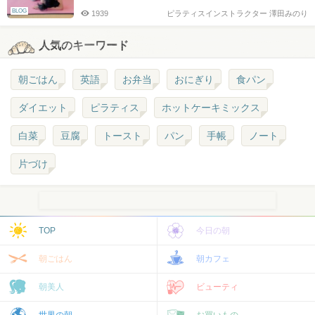
BLOG
1939
ピラティスインストラクター 澤田みのり
人気のキーワード
朝ごはん
英語
お弁当
おにぎり
食パン
ダイエット
ピラティス
ホットケーキミックス
白菜
豆腐
トースト
パン
手帳
ノート
片づけ
TOP
今日の朝
朝ごはん
朝カフェ
朝美人
ビューティ
世界の朝
お買いもの