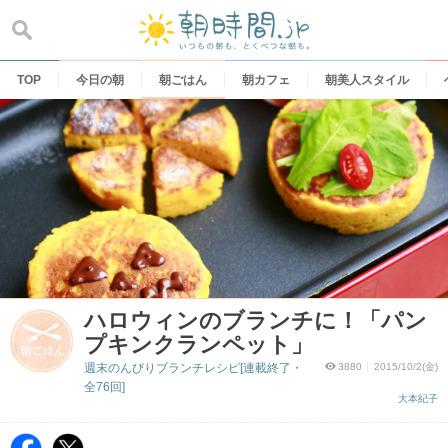
Skip
to
content
TOP
今日の朝
朝ごはん
朝カフェ
朝美人スタイル
ハロウィンのブランチに！「パン
プキンクランペット」
週末のんびりブランチレシピ[連載終了・
3880
2015/10/2(金)
全76回]
大本紀子