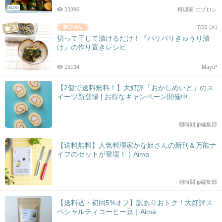
BLOG
23396
料理家 エプロン
7/30 (木)
切って干して漬けるだけ！『パリパリきゅうり漬
け』の作り置きレシピ
19134
Mayu*
【2個で送料無料！】大好評「おかしめいと」のス
イーツ新登場 | お得なキャンペーン開催中
朝時間.jp編集部
【送料無料】人気料理家かな姐さんの新刊＆万能ナ
イフのセットが登場！｜Aima
朝時間.jp編集部
【送料込・初回5%オフ】訳ありおトク！大好評ス
ペシャルティコーヒー豆｜Aima