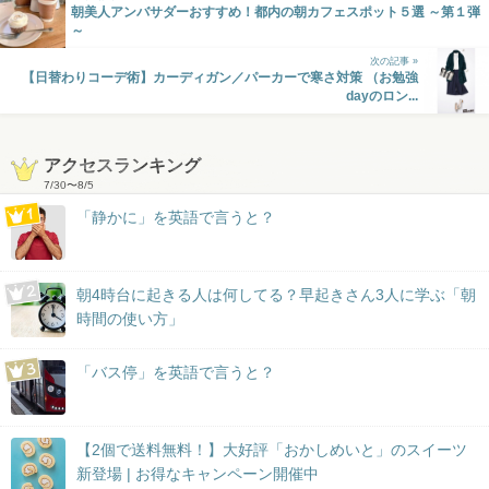
朝美人アンバサダーおすすめ！都内の朝カフェスポット５選 ～第１弾
～
次の記事 »
【日替わりコーデ術】カーディガン／パーカーで寒さ対策 （お勉強
dayのロン...
アクセスランキング
7/30
〜
8/5
「静かに」を英語で言うと？
朝4時台に起きる人は何してる？早起きさん3人に学ぶ「朝
時間の使い方」
「バス停」を英語で言うと？
【2個で送料無料！】大好評「おかしめいと」のスイーツ
新登場 | お得なキャンペーン開催中