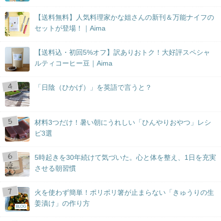
【送料無料】人気料理家かな姐さんの新刊＆万能ナイフの
セットが登場！｜Aima
【送料込・初回5%オフ】訳ありおトク！大好評スペシャ
ルティコーヒー豆｜Aima
「日陰（ひかげ）」を英語で言うと？
材料3つだけ！暑い朝にうれしい「ひんやりおやつ」レシ
ピ3選
5時起きを30年続けて気づいた。心と体を整え、1日を充実
させる朝習慣
火を使わず簡単！ポリポリ箸が止まらない「きゅうりの生
姜漬け」の作り方
BLOG