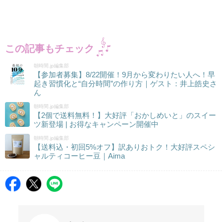
この記事もチェック
朝時間.jp編集部
【参加者募集】8/22開催！9月から変わりたい人へ！早
起き習慣化と“自分時間”の作り方｜ゲスト：井上皓史さ
ん
朝時間.jp編集部
【2個で送料無料！】大好評「おかしめいと」のスイー
ツ新登場 | お得なキャンペーン開催中
朝時間.jp編集部
【送料込・初回5%オフ】訳ありおトク！大好評スペシ
ャルティコーヒー豆｜Aima