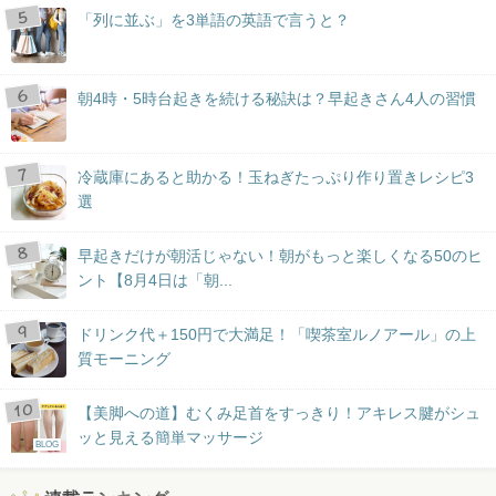
「列に並ぶ」を3単語の英語で言うと？
朝4時・5時台起きを続ける秘訣は？早起きさん4人の習慣
冷蔵庫にあると助かる！玉ねぎたっぷり作り置きレシピ3
選
早起きだけが朝活じゃない！朝がもっと楽しくなる50のヒ
ント【8月4日は「朝...
ドリンク代＋150円で大満足！「喫茶室ルノアール」の上
質モーニング
【美脚への道】むくみ足首をすっきり！アキレス腱がシュ
ッと見える簡単マッサージ
BLOG