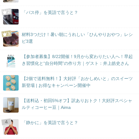
「バス停」を英語で言うと？
材料3つだけ！暑い朝にうれしい「ひんやりおやつ」レシ
ピ3選
【参加者募集】8/22開催！9月から変わりたい人へ！早起
き習慣化と“自分時間”の作り方｜ゲスト：井上皓史さん
【2個で送料無料！】大好評「おかしめいと」のスイーツ
新登場 | お得なキャンペーン開催中
【送料込・初回5%オフ】訳ありおトク！大好評スペシャ
ルティコーヒー豆｜Aima
「静かに」を英語で言うと？