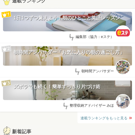
連載ランキング
1日1つずつ覚えよう！朝のひとこと英語レッスン
by:
編集部（協力：eステ）
朝時間アンバサダー「お気に入りの朝の過ごし方」
by:
朝時間アンバサダー
ズボラでも続く！簡単すっきり片づけ術
by:
整理収納アドバイザー みほ
連載ランキングをもっと見る
新着記事