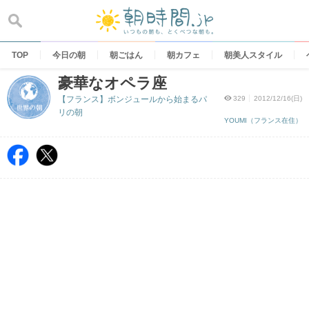
Skip
to
content
TOP
今日の朝
朝ごはん
朝カフェ
朝美人スタイル
豪華なオペラ座
【フランス】ボンジュールから始まるパ
329
2012/12/16(日)
リの朝
YOUMI（フランス在住）