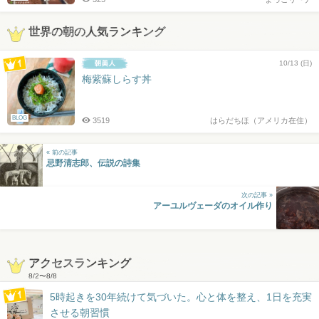
世界の朝の人気ランキング
10/13 (日)
梅紫蘇しらす丼
BLOG
3519
はらだちほ（アメリカ在住）
« 前の記事
忌野清志郎、伝説の詩集
次の記事 »
アーユルヴェーダのオイル作り
アクセスランキング
8/2
〜
8/8
5時起きを30年続けて気づいた。心と体を整え、1日を充実
させる朝習慣