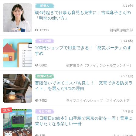
4/1 (金)
朝4時起きで仕事も育児も充実に！吉武麻子さんの
「時間の使い方」
12398
朝時間.jp編集部
9/14 (木)
100円ショップで用意できる！「防災ポーチ」のす
すめ
8662
稲村優貴子（ファイナンシャルプランナー）
9/27 (月)
普段使いできてコスパも良し！「充電できる防災ラ
イト」を選んだ4つの理由
7452
ライフスタイルショップ「スタイルストア」
NEW
8/9 (日)
【日曜日の絵本】山手線で東京の街を一周！電車に
乗りたくなる楽しい一冊
BLOG
325
まっこリ〜ナ