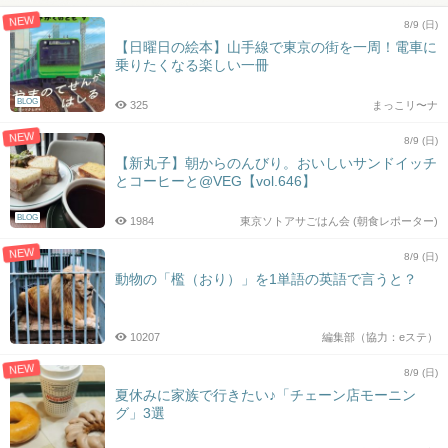
NEW
8/9 (日)
【日曜日の絵本】山手線で東京の街を一周！電車に
乗りたくなる楽しい一冊
BLOG
325
まっこリ〜ナ
NEW
8/9 (日)
【新丸子】朝からのんびり。おいしいサンドイッチ
とコーヒーと@VEG【vol.646】
BLOG
1984
東京ソトアサごはん会 (朝食レポーター)
NEW
8/9 (日)
動物の「檻（おり）」を1単語の英語で言うと？
10207
編集部（協力：eステ）
NEW
8/9 (日)
夏休みに家族で行きたい♪「チェーン店モーニン
グ」3選