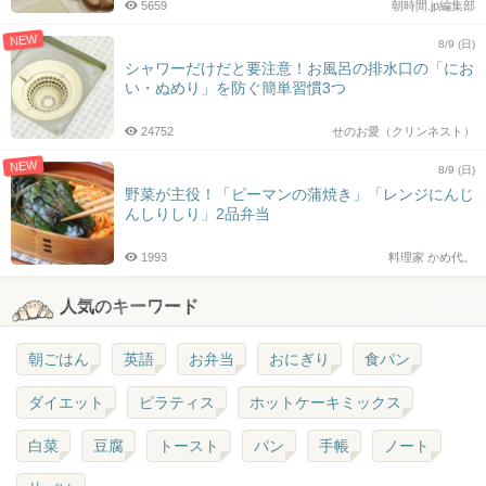
5659
朝時間.jp編集部
NEW
8/9 (日)
シャワーだけだと要注意！お風呂の排水口の「にお
い・ぬめり」を防ぐ簡単習慣3つ
24752
せのお愛（クリンネスト）
NEW
8/9 (日)
野菜が主役！「ピーマンの蒲焼き」「レンジにんじ
んしりしり」2品弁当
1993
料理家 かめ代。
人気のキーワード
朝ごはん
英語
お弁当
おにぎり
食パン
ダイエット
ピラティス
ホットケーキミックス
白菜
豆腐
トースト
パン
手帳
ノート