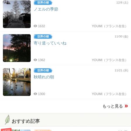
12/8 (土)
ノエルの季節
1632
YOUMI（フランス在住）
11/30 (金)
寄り道っていいね
1362
YOUMI（フランス在住）
11/21 (水)
秋晴れの朝
1300
YOUMI（フランス在住）
もっと見る
おすすめ記事
NEW