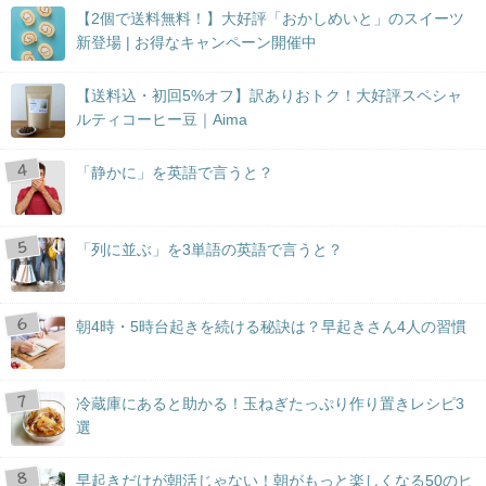
【2個で送料無料！】大好評「おかしめいと」のスイーツ
新登場 | お得なキャンペーン開催中
【送料込・初回5%オフ】訳ありおトク！大好評スペシャ
ルティコーヒー豆｜Aima
「静かに」を英語で言うと？
「列に並ぶ」を3単語の英語で言うと？
朝4時・5時台起きを続ける秘訣は？早起きさん4人の習慣
冷蔵庫にあると助かる！玉ねぎたっぷり作り置きレシピ3
選
早起きだけが朝活じゃない！朝がもっと楽しくなる50のヒ