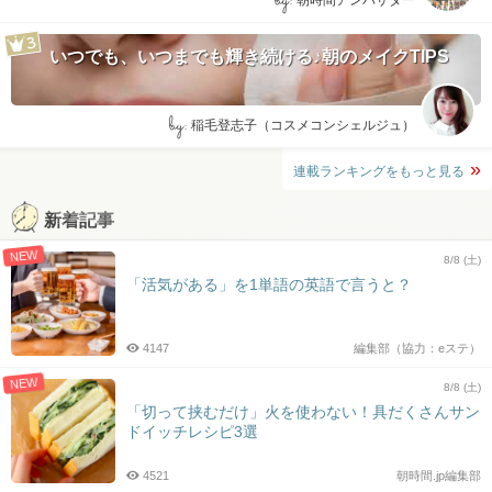
by:
朝時間アンバサダー
いつでも、いつまでも輝き続ける♪朝のメイクTIPS
by:
稲毛登志子（コスメコンシェルジュ）
連載ランキングをもっと見る
新着記事
NEW
8/8 (土)
「活気がある」を1単語の英語で言うと？
4147
編集部（協力：eステ）
NEW
8/8 (土)
「切って挟むだけ」火を使わない！具だくさんサン
ドイッチレシピ3選
4521
朝時間.jp編集部