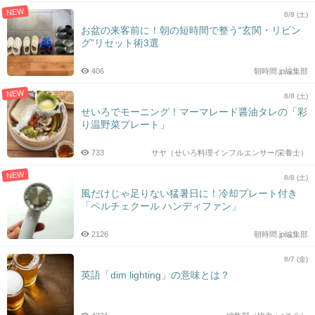
NEW
8/8 (土)
お盆の来客前に！朝の短時間で整う“玄関・リビン
グ”リセット術3選
406
朝時間.jp編集部
NEW
8/8 (土)
せいろでモーニング！マーマレード醤油タレの「彩
り温野菜プレート」
733
サヤ（せいろ料理インフルエンサー/栄養士）
NEW
8/8 (土)
風だけじゃ足りない猛暑日に！冷却プレート付き
「ペルチェクール ハンディファン」
2126
朝時間.jp編集部
8/7 (金)
英語「dim lighting」の意味とは？