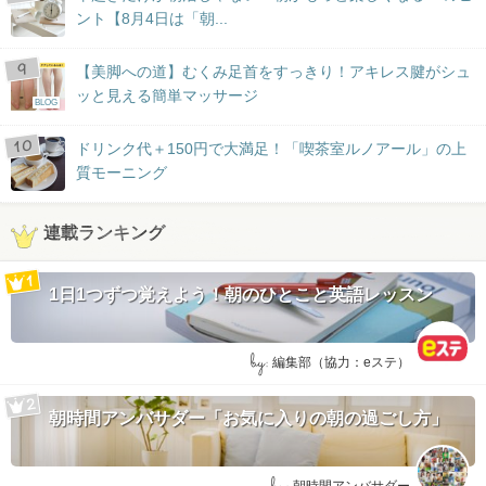
ント【8月4日は「朝...
【美脚への道】むくみ足首をすっきり！アキレス腱がシュ
ッと見える簡単マッサージ
BLOG
ドリンク代＋150円で大満足！「喫茶室ルノアール」の上
質モーニング
連載ランキング
1日1つずつ覚えよう！朝のひとこと英語レッスン
by:
編集部（協力：eステ）
朝時間アンバサダー「お気に入りの朝の過ごし方」