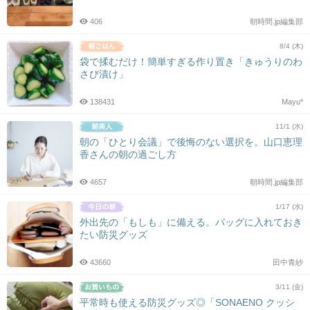
406
朝時間.jp編集部
8/4 (木)
袋で揉むだけ！簡単すぎる作り置き「きゅうりのわ
さび漬け」
138431
Mayu*
11/1 (水)
朝の「ひとり会議」で後悔のない選択を。山口恵理
香さんの朝の過ごし方
4657
朝時間.jp編集部
1/17 (水)
外出先の「もしも」に備える。バッグに入れておき
たい防災グッズ
43660
田中青紗
3/11 (金)
平常時も使える防災グッズ◎「SONAENO クッシ