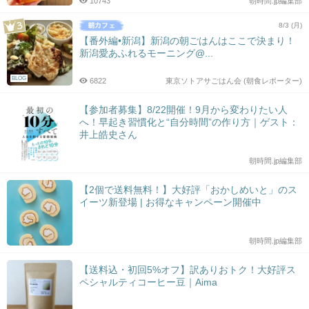
10743
朝時間.jp編集部
8/3 (月)
【番外編•新潟】新潟の朝ごはんはここで決まり！
新潟愛あふれるモーニング@...
BLOG
6822
東京ソトアサごはん会 (朝食レポーター)
【参加者募集】8/22開催！9月から変わりたい人
へ！早起き習慣化と“自分時間”の作り方｜ゲスト：
井上皓史さん
朝時間.jp編集部
【2個で送料無料！】大好評「おかしめいと」のス
イーツ新登場 | お得なキャンペーン開催中
朝時間.jp編集部
【送料込・初回5%オフ】訳ありおトク！大好評ス
ペシャルティコーヒー豆｜Aima