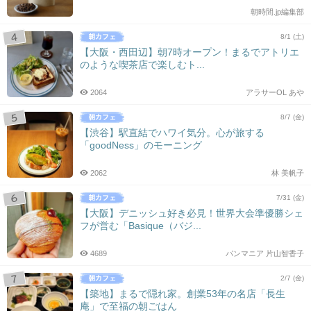
朝時間.jp編集部
8/1 (土)
【大阪・西田辺】朝7時オープン！まるでアトリエ
のような喫茶店で楽しむト...
2064
アラサーOL あや
8/7 (金)
【渋谷】駅直結でハワイ気分。心が旅する
「goodNess」のモーニング
2062
林 美帆子
7/31 (金)
【大阪】デニッシュ好き必見！世界大会準優勝シェ
フが営む「Basique（バジ...
4689
パンマニア 片山智香子
2/7 (金)
【築地】まるで隠れ家。創業53年の名店「長生
庵」で至福の朝ごはん