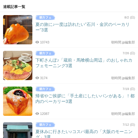
連載記事一覧
8/2 (日)
夏の旅に♪一度は訪れたい”石川・金沢のベーカリ
ー”3選
10743
朝時間.jp編集部
7/26 (日)
下町さんぽ♪「蔵前・馬喰横山周辺」のおしゃれカ
フェモーニング3選
3174
朝時間.jp編集部
7/19 (日)
帰省やご挨拶に「手土産にしたいパンがある」！都
内のベーカリー3選
12087
朝時間.jp編集部
7/12 (日)
夏休みに行きたい♪コスパ最高の「大阪のモーニン
グ」3選