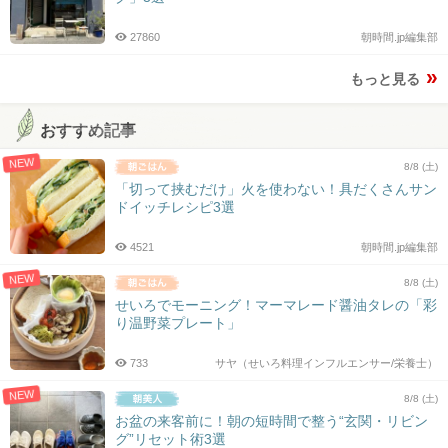
27860
朝時間.jp編集部
もっと見る
おすすめ記事
NEW
8/8 (土)
「切って挟むだけ」火を使わない！具だくさんサン
ドイッチレシピ3選
4521
朝時間.jp編集部
NEW
8/8 (土)
せいろでモーニング！マーマレード醤油タレの「彩
り温野菜プレート」
733
サヤ（せいろ料理インフルエンサー/栄養士）
NEW
8/8 (土)
お盆の来客前に！朝の短時間で整う“玄関・リビン
グ”リセット術3選