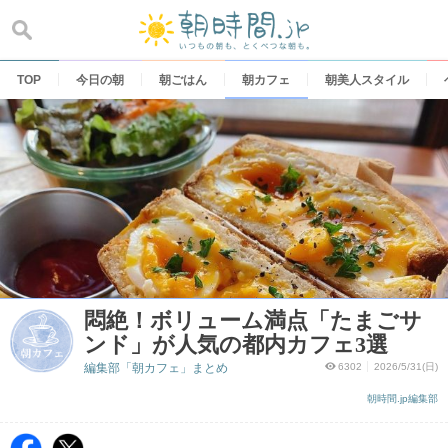
Skip
to
content
TOP
今日の朝
朝ごはん
朝カフェ
朝美人スタイル
悶絶！ボリューム満点「たまごサ
ンド」が人気の都内カフェ3選
編集部「朝カフェ」まとめ
6302
2026/5/31(日)
朝時間.jp編集部