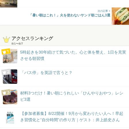
次の記事 »
「暑い朝はこれ！」火を使わないサンド朝ごはん3選
アクセスランキング
8/1
〜
8/7
5時起きを30年続けて気づいた。心と体を整え、1日を充実
させる朝習慣
「バス停」を英語で言うと？
材料3つだけ！暑い朝にうれしい「ひんやりおやつ」レシ
ピ3選
【参加者募集】8/22開催！9月から変わりたい人へ！早起
き習慣化と“自分時間”の作り方｜ゲスト：井上皓史さん