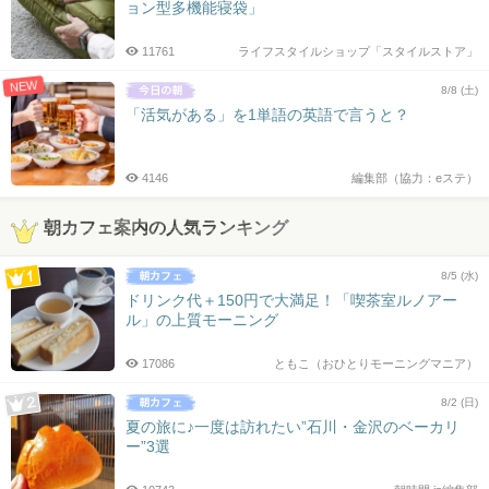
ョン型多機能寝袋」
11761
ライフスタイルショップ「スタイルストア」
NEW
8/8 (土)
「活気がある」を1単語の英語で言うと？
4146
編集部（協力：eステ）
朝カフェ案内の人気ランキング
8/5 (水)
ドリンク代＋150円で大満足！「喫茶室ルノアー
ル」の上質モーニング
17086
ともこ（おひとりモーニングマニア）
8/2 (日)
夏の旅に♪一度は訪れたい”石川・金沢のベーカリ
ー”3選