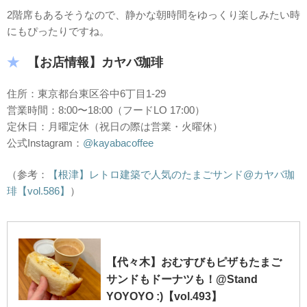
2階席もあるそうなので、静かな朝時間をゆっくり楽しみたい時
にもぴったりですね。
【お店情報】カヤバ珈琲
住所：東京都台東区谷中6丁目1-29
営業時間：8:00〜18:00（フードLO 17:00）
定休日：月曜定休（祝日の際は営業・火曜休）
公式Instagram：
@kayabacoffee
（参考：
【根津】レトロ建築で人気のたまごサンド@カヤバ珈
琲【vol.586】
）
【代々木】おむすびもピザもたまご
サンドもドーナツも！@Stand
YOYOYO :)【vol.493】