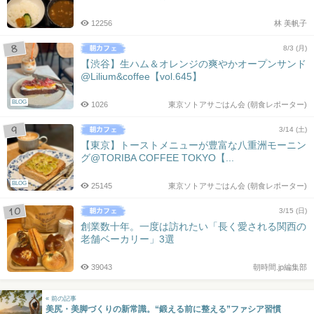
12256
林 美帆子
8/3 (月)
【渋谷】生ハム＆オレンジの爽やかオープンサンド
@Lilium&coffee【vol.645】
BLOG
1026
東京ソトアサごはん会 (朝食レポーター)
3/14 (土)
【東京】トーストメニューが豊富な八重洲モーニン
グ@TORIBA COFFEE TOKYO【...
BLOG
25145
東京ソトアサごはん会 (朝食レポーター)
3/15 (日)
創業数十年。一度は訪れたい「長く愛される関西の
老舗ベーカリー」3選
39043
朝時間.jp編集部
« 前の記事
美尻・美脚づくりの新常識。“鍛える前に整える”ファシア習慣