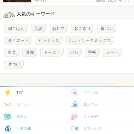
4221
編集部（協力：eステ）
人気のキーワード
朝ごはん
英語
お弁当
おにぎり
食パン
ダイエット
ピラティス
ホットケーキミックス
白菜
豆腐
トースト
パン
手帳
ノート
片づけ
TOP
今日の朝
朝ごはん
朝カフェ
朝美人
ビューティ
世界の朝
お買いもの