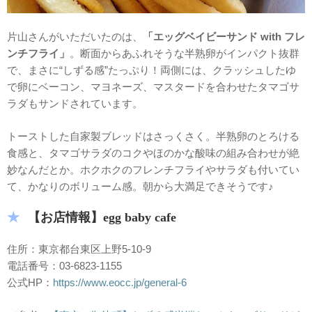
片山さんがいただいたのは、
「エッグベイビーサンド with フレ
ンチフライ」
。断面からあふれそうな半熟卵がインパクト抜群
で、まさに“しずる感”たっぷり！両側には、クラッシュしたゆ
で卵にベーコン、マヨネーズ、マスタードを合わせたタマゴサ
ラダもサンドされています。
トーストした自家製ブレッドはさっくさく。半熟卵のとろける
食感と、タマゴサラダのコクやほのかな酸味の組み合わせが絶
妙なんだとか。ホクホクのフレンチフライやサラダも付いてい
て、かなりのボリューム感。朝から大満足できそうです♪
【お店情報】egg baby cafe
住所：東京都台東区上野5‐10‐9
電話番号：03‐6823‐1155
公式HP：
https://www.eocc.jp/general-6