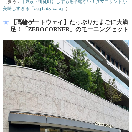
（参考：
【東京・御徒町】しずる感半端ない！タマゴサンドが
美味しすぎる「egg baby cafe」
）
【高輪ゲートウェイ】たっぷりたまごに大満
足！「ZEROCORNER」のモーニングセット