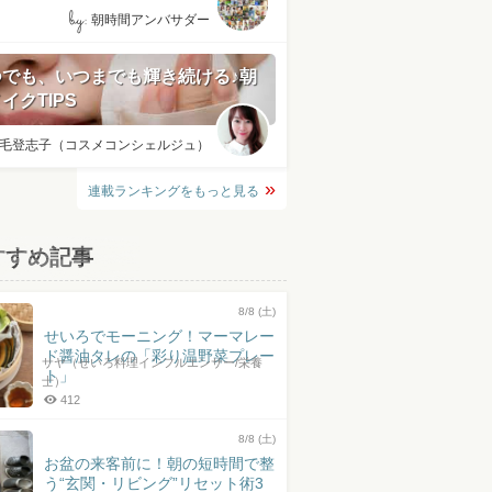
by:
朝時間アンバサダー
つでも、いつまでも輝き続ける♪朝
イクTIPS
毛登志子（コスメコンシェルジュ）
連載ランキングをもっと見る
すすめ記事
8/8 (土)
せいろでモーニング！マーマレー
ド醤油タレの「彩り温野菜プレー
サヤ（せいろ料理インフルエンサー/栄養
ト」
士）
412
8/8 (土)
お盆の来客前に！朝の短時間で整
う“玄関・リビング”リセット術3