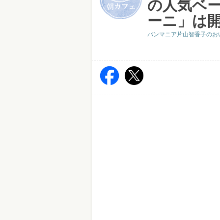
の人気ベ
ーニ」は
パンマニア片山智香子のお