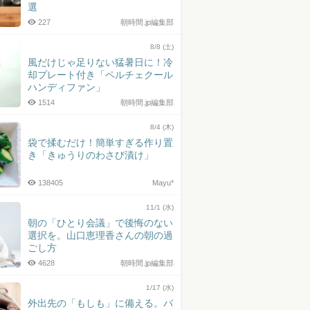
選
227
朝時間.jp編集部
8/8 (土)
風だけじゃ足りない猛暑日に！冷
却プレート付き「ペルチェクール
ハンディファン」
1514
朝時間.jp編集部
8/4 (木)
袋で揉むだけ！簡単すぎる作り置
き「きゅうりのわさび漬け」
138405
Mayu*
11/1 (水)
朝の「ひとり会議」で後悔のない
選択を。山口恵理香さんの朝の過
ごし方
4628
朝時間.jp編集部
1/17 (水)
外出先の「もしも」に備える。バ