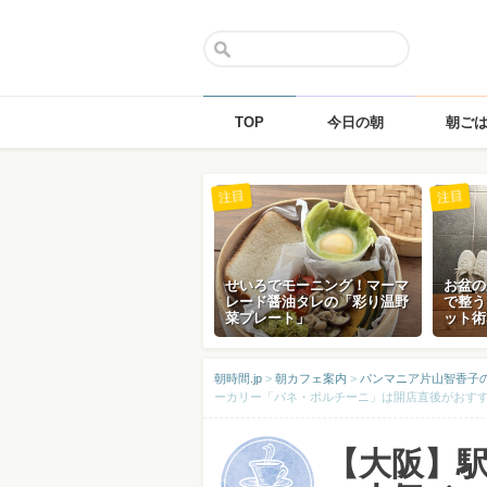
TOP
今日の朝
朝ご
Skip
注目
注目
to
content
せいろでモーニング！マーマ
お盆の
レード醤油タレの「彩り温野
で整う
菜プレート」
ット術
朝時間.jp
>
朝カフェ案内
>
パンマニア片山智香子
ーカリー「パネ・ポルチーニ」は開店直後がおす
【大阪】駅