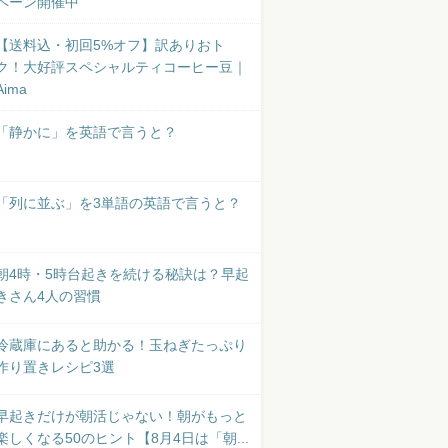
ペーン開催中
【送料込・初回5%オフ】訳ありおト
ク！大好評スペシャルティコーヒー豆｜
Aima
「静かに」を英語で言うと？
「列に並ぶ」を3単語の英語で言うと？
朝4時・5時台起きを続ける秘訣は？早起
きさん4人の習慣
冷蔵庫にあると助かる！玉ねぎたっぷり
作り置きレシピ3選
早起きだけが朝活じゃない！朝がもっと
楽しくなる50のヒント【8月4日は「朝...