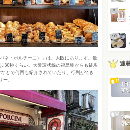
BLOG
パネ・ポルチーニ）」は、大阪にあります。最
連
徒歩30秒くらい。大阪環状線の福島駅からも徒歩
アなどで何回も紹介されていたり、行列ができ
リー。
1
英
朝
朝