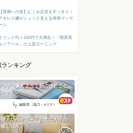
【美脚への道】むくみ足首をすっきり！
アキレス腱がシュッと見える簡単マッサ
ージ
ドリンク代＋150円で大満足！「喫茶室
ルノアール」の上質モーニング
載ランキング
日1つずつ覚えよう！朝のひとこと
語レッスン
by:
編集部（協力：eステ）
時間アンバサダー「お気に入りの
の過ごし方」