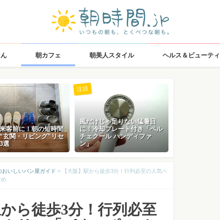
はん
朝カフェ
朝美人スタイル
ヘルス＆ビューティ
注目
風だけじゃ足りない猛暑日
来客前に！朝の短時間
に！冷却プレート付き「ペル
“玄関・リビング”リセ
チェクール ハンディファ
3選
ン」
のおいしいパン屋ガイド
>
【大阪】駅から徒歩3分！行列必至の人気ベ
すめ
から徒歩3分！行列必至