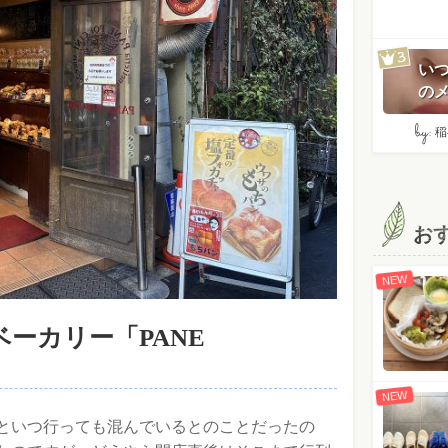
い
のメ
by:
稲
お
NEW
ーカリー「PANE
NEW
といつ行っても混んでいるとのことだったの