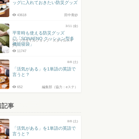
ッグに入れておきたい防災グッズ
43618
田中青紗
3/11 (金)
平常時も使える防災グッズ
◎「SONAENO クッション型多
ライフスタイルショップ「スタイルスト
機能寝袋」
ア」
11747
8/8 (土)
「活気がある」を1単語の英語で
言うと？
652
編集部（協力：eステ）
着記事
8/8 (土)
「活気がある」を1単語の英語で
言うと？