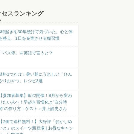
クセスランキング
7
5時起きを30年続けて気づいた。心と体
を整え、1日を充実させる朝習慣
「バス停」を英語で言うと？
材料3つだけ！暑い朝にうれしい「ひん
やりおやつ」レシピ3選
【参加者募集】8/22開催！9月から変わ
りたい人へ！早起き習慣化と“自分時
間”の作り方｜ゲスト：井上皓史さん
【2個で送料無料！】大好評「おかしめ
いと」のスイーツ新登場 | お得なキャン