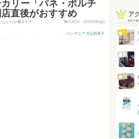
ーカリー「パネ・ポルチ
開店直後がおすすめ
ア
8/1
〜
8/
いしいパン屋ガイド
13624
2026/5/8(金)
パンマニア 片山智香子