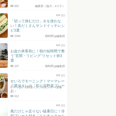
652
編集部（協力：eステ）
8/8 (土)
「切って挟むだけ」火を使わな
い！具だくさんサンドイッチレシ
ピ3選
2300
朝時間.jp編集部
8/8 (土)
お盆の来客前に！朝の短時間で整
う“玄関・リビング”リセット術3
選
227
朝時間.jp編集部
8/8 (土)
せいろでモーニング！マーマレー
ド醤油タレの「彩り温野菜プレー
サヤ（せいろ料理インフルエンサー/栄養
ト」
士）
412
8/8 (土)
風だけじゃ足りない猛暑日に！冷
却プレート付き「ペルチェクール