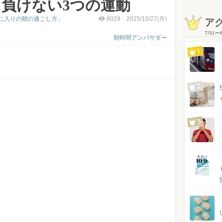
負けない3つの運動
に入りの朝の過ごし方」
8029
2025/10/27(月)
ア
7/31
〜
朝時間アンバサダー