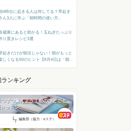
朝4時台に起きる人は何してる？早起き
さん3人に学ぶ「朝時間の使い方」
冷蔵庫にあると助かる！玉ねぎたっぷり
作り置きレシピ3選
早起きだけが朝活じゃない！朝がもっと
楽しくなる50のヒント【8月4日は「朝...
載ランキング
日1つずつ覚えよう！朝のひとこと
語レッスン
by:
編集部（協力：eステ）