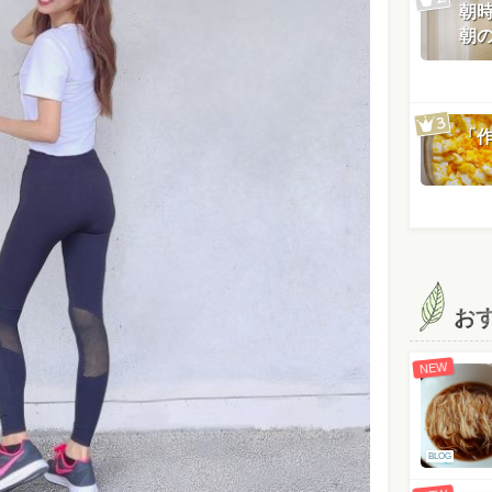
朝
朝
「
お
NEW
BLOG