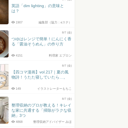
英語「dim lighting」の意味と
は？
1907
編集部（協力：eステ）
8/7 (金)
つゆはレンジで簡単！にんにく香
る「醤油そうめん」の作り方
4151
料理家 エプロン
8/7 (金)
【四コマ漫画】vol.217｜夏の風
物詩！うたた寝していたら…。
149
イラストレーターもちこ
8/7 (金)
整理収納のプロが教える！キレイ
な家に共通する「掃除がラクな収
納」3つ
4868
整理収納アドバイザー みほ