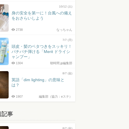
10/12 (土)
身の安全を第一に！台風への備え
をおさらいしよう
2738
なっちゃん
7/7 (月)
頭皮・髪のベタつきをスッキリ！
パチパチ弾ける「Merit ドライシ
ャンプー」
1304
朝時間.jp編集部
8/7 (金)
英語「dim lighting」の意味と
は？
1907
編集部（協力：eステ）
着記事
8/7 (金)