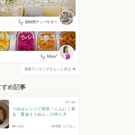
時間アンバサダー「お気に入りの
の過ごし方」
by:
朝時間アンバサダー
作り置き」でパパッと朝ごはん
by:
Mayu*
連載ランキングをもっと見る
すすめ記事
8/7 (金)
つゆはレンジで簡単！にんにく香
る「醤油そうめん」の作り方
4151
料理家 エプロン