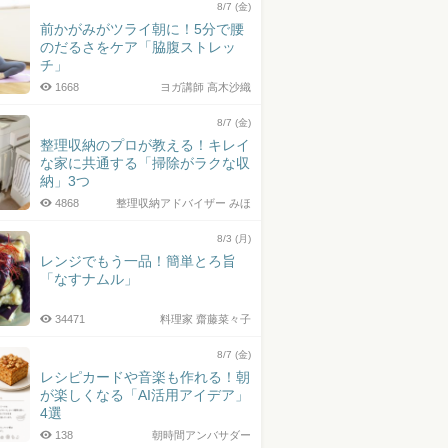
8/7 (金)
前かがみがツライ朝に！5分で腰
のだるさをケア「脇腹ストレッ
チ」
1668
ヨガ講師 高木沙織
8/7 (金)
整理収納のプロが教える！キレイ
な家に共通する「掃除がラクな収
納」3つ
4868
整理収納アドバイザー みほ
8/3 (月)
レンジでもう一品！簡単とろ旨
「なすナムル」
34471
料理家 齋藤菜々子
8/7 (金)
レシピカードや音楽も作れる！朝
が楽しくなる「AI活用アイデア」
4選
138
朝時間アンバサダー