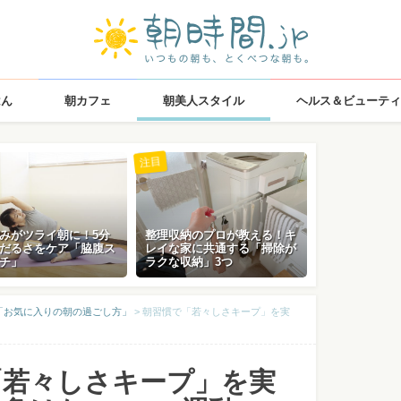
はん
朝カフェ
朝美人スタイル
ヘルス＆ビューティ
注目
みがツライ朝に！5分
整理収納のプロが教える！キ
だるさをケア「脇腹ス
レイな家に共通する「掃除が
チ」
ラクな収納」3つ
「お気に入りの朝の過ごし方」
>
朝習慣で「若々しさキープ」を実
「若々しさキープ」を実