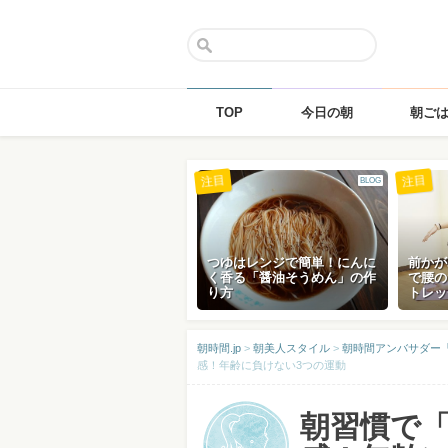
TOP
今日の朝
朝ご
Skip
注目
注目
BLOG
to
content
つゆはレンジで簡単！にんに
前かが
く香る「醤油そうめん」の作
で腰の
り方
トレッ
朝時間.jp
>
朝美人スタイル
>
朝時間アンバサダー
感！年齢に負けない3つの運動
朝習慣で