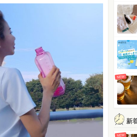
NEW
新
NEW