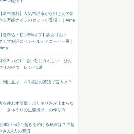
ペーン開催中
【送料無料】人気料理家かな姐さんの新
刊＆万能ナイフのセットが登場！｜Aima
【送料込・初回5%オフ】訳ありおト
ク！大好評スペシャルティコーヒー豆｜
Aima
材料3つだけ！暑い朝にうれしい「ひん
やりおやつ」レシピ3選
「列に並ぶ」を3単語の英語で言うと？
火を使わず簡単！ポリポリ箸が止まらな
い「きゅうりの生姜漬け」の作り方
朝4時・5時台起きを続ける秘訣は？早起
きさん4人の習慣