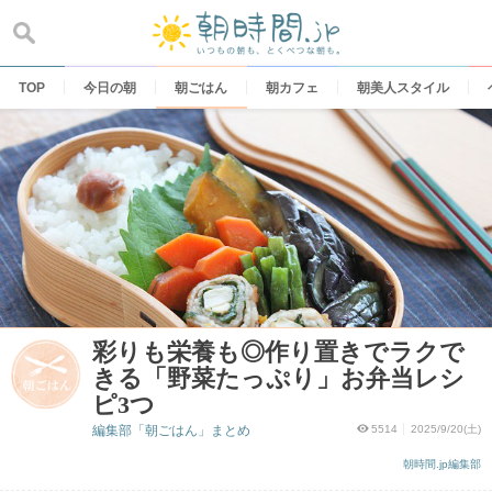
Skip
to
content
TOP
今日の朝
朝ごはん
朝カフェ
朝美人スタイル
彩りも栄養も◎作り置きでラクで
きる「野菜たっぷり」お弁当レシ
ピ3つ
編集部「朝ごはん」まとめ
5514
2025/9/20(土)
朝時間.jp編集部