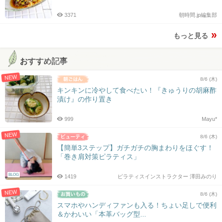
3371
朝時間.jp編集部
もっと見る
おすすめ記事
NEW
8/6 (木)
キンキンに冷やして食べたい！『きゅうりの胡麻酢
漬け』の作り置き
999
Mayu*
NEW
8/6 (木)
【簡単3ステップ】ガチガチの胸まわりをほぐす！
「巻き肩対策ピラティス」
BLOG
1419
ピラティスインストラクター 澤田みのり
NEW
8/6 (木)
スマホやハンディファンも入る！ちょい足しで便利
＆かわいい「本革バッグ型...