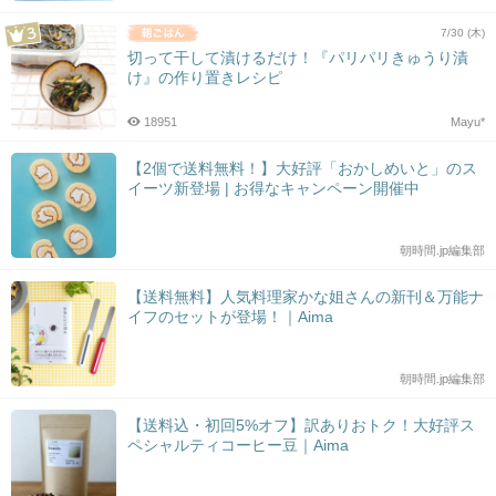
7/30 (木)
切って干して漬けるだけ！『パリパリきゅうり漬
け』の作り置きレシピ
18951
Mayu*
【2個で送料無料！】大好評「おかしめいと」のス
イーツ新登場 | お得なキャンペーン開催中
朝時間.jp編集部
【送料無料】人気料理家かな姐さんの新刊＆万能ナ
イフのセットが登場！｜Aima
朝時間.jp編集部
【送料込・初回5%オフ】訳ありおトク！大好評ス
ペシャルティコーヒー豆｜Aima