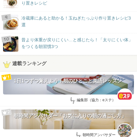
り置きレシピ
冷蔵庫にあると助かる！玉ねぎたっぷり作り置きレシピ3
選
昔より体重が戻りにくい…と感じたら！「太りにくい体」
をつくる朝習慣3つ
連載ランキング
1日1つずつ覚えよう！朝のひとこと英語レッスン
by:
編集部（協力：eステ）
朝時間アンバサダー「お気に入りの朝の過ごし方」
by:
朝時間アンバサダー