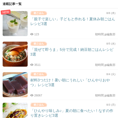
連載記事一覧
NEW
8/6 (木)
「親子で楽しい」子どもと作れる！夏休み朝ごはん
レシピ3選
123
朝時間.jp編集部
8/5 (水)
「混ぜて即うま」5分で完成！納豆朝ごはんレシピ
3選
3511
朝時間.jp編集部
8/4 (火)
材料3つだけ！暑い朝にうれしい「ひんやりおや
つ」レシピ3選
26067
朝時間.jp編集部
8/3 (月)
「ひんやり味しみ♪」夏の朝に食べたい！なすの作
り置きレシピ3選