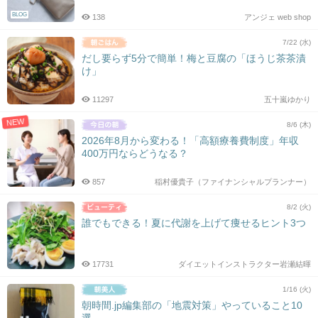
BLOG
138
アンジェ web shop
7/22 (水)
だし要らず5分で簡単！梅と豆腐の「ほうじ茶茶漬
け」
11297
五十嵐ゆかり
NEW
8/6 (木)
2026年8月から変わる！「高額療養費制度」年収
400万円ならどうなる？
857
稲村優貴子（ファイナンシャルプランナー）
8/2 (火)
誰でもできる！夏に代謝を上げて痩せるヒント3つ
17731
ダイエットインストラクター岩瀬結暉
1/16 (火)
朝時間.jp編集部の「地震対策」やっていること10