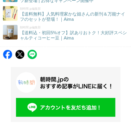
ツ新登場 | お得なキャンペーン開催中
朝時間.jp編集部
【送料無料】人気料理家かな姐さんの新刊＆万能ナイ
フのセットが登場！｜Aima
朝時間.jp編集部
【送料込・初回5%オフ】訳ありおトク！大好評スペシ
ャルティコーヒー豆｜Aima