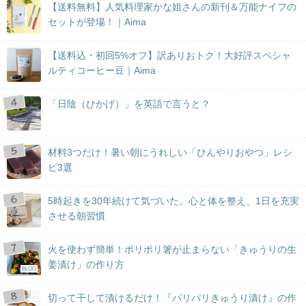
【送料無料】人気料理家かな姐さんの新刊＆万能ナイフの
セットが登場！｜Aima
【送料込・初回5%オフ】訳ありおトク！大好評スペシャ
ルティコーヒー豆｜Aima
「日陰（ひかげ）」を英語で言うと？
材料3つだけ！暑い朝にうれしい「ひんやりおやつ」レシ
ピ3選
5時起きを30年続けて気づいた。心と体を整え、1日を充実
させる朝習慣
火を使わず簡単！ポリポリ箸が止まらない「きゅうりの生
姜漬け」の作り方
BLOG
切って干して漬けるだけ！『パリパリきゅうり漬け』の作