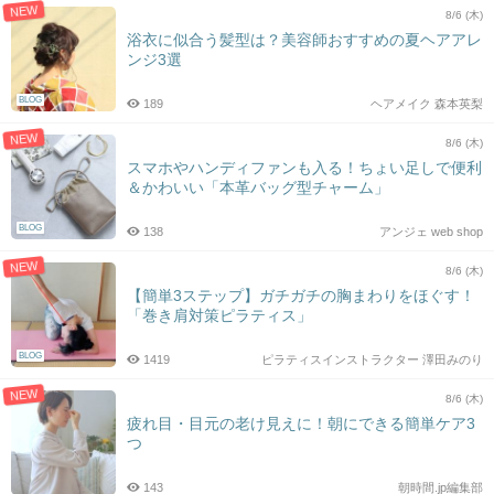
NEW
8/6 (木)
浴衣に似合う髪型は？美容師おすすめの夏ヘアアレ
ンジ3選
BLOG
189
ヘアメイク 森本英梨
NEW
8/6 (木)
スマホやハンディファンも入る！ちょい足しで便利
＆かわいい「本革バッグ型チャーム」
BLOG
138
アンジェ web shop
NEW
8/6 (木)
【簡単3ステップ】ガチガチの胸まわりをほぐす！
「巻き肩対策ピラティス」
BLOG
1419
ピラティスインストラクター 澤田みのり
NEW
8/6 (木)
疲れ目・目元の老け見えに！朝にできる簡単ケア3
つ
143
朝時間.jp編集部