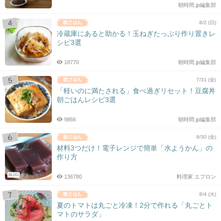
朝時間.jp編集部
8/2 (日)
冷蔵庫にあると助かる！玉ねぎたっぷり作り置きレ
シピ3選
18770
朝時間.jp編集部
7/31 (金)
「軽いのに満たされる」食べ過ぎリセット！豆腐丼
朝ごはんレシピ3選
9866
朝時間.jp編集部
8/30 (金)
材料3つだけ！電子レンジで簡単「水ようかん」の
作り方
BLOG
136780
料理家 エプロン
8/4 (火)
夏のトマトは丸ごと冷凍！2分で作れる「丸ごとト
マトのサラダ」