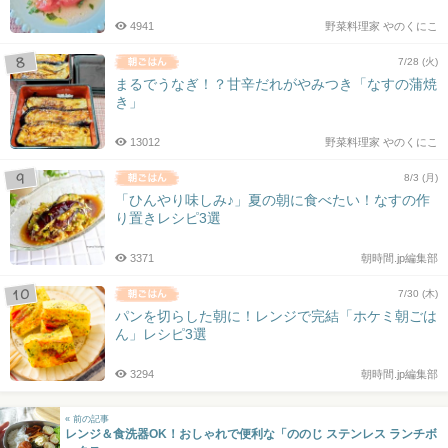
4941
野菜料理家 やのくにこ
7/28 (火)
まるでうなぎ！？甘辛だれがやみつき「なすの蒲焼
き」
13012
野菜料理家 やのくにこ
8/3 (月)
「ひんやり味しみ♪」夏の朝に食べたい！なすの作
り置きレシピ3選
3371
朝時間.jp編集部
7/30 (木)
パンを切らした朝に！レンジで完結「ホケミ朝ごは
ん」レシピ3選
3294
朝時間.jp編集部
« 前の記事
レンジ＆食洗器OK！おしゃれで便利な「ののじ ステンレス ランチボ