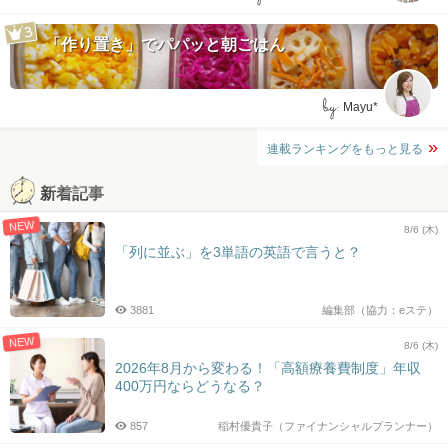
「作り置き」でパパッと朝ごはん
by:
Mayu*
連載ランキングをもっと見る
新着記事
NEW
8/6 (木)
「列に並ぶ」を3単語の英語で言うと？
3881
編集部（協力：eステ）
NEW
8/6 (木)
2026年8月から変わる！「高額療養費制度」年収
400万円ならどうなる？
857
稲村優貴子（ファイナンシャルプランナー）