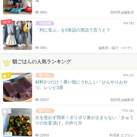
選
4862
朝時間.jp編集部
NEW
8/6 (木)
「列に並ぶ」を3単語の英語で言うと？
3881
編集部（協力：eステ）
朝ごはんの人気ランキング
8/4 (火)
材料3つだけ！暑い朝にうれしい「ひんやりおや
つ」レシピ3選
26067
朝時間.jp編集部
7/31 (金)
火を使わず簡単！ポリポリ箸が止まらない「きゅう
りの生姜漬け」の作り方
BLOG
22869
料理家 エプロン