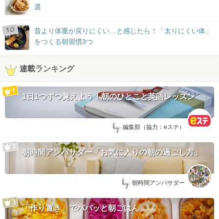
選
昔より体重が戻りにくい…と感じたら！「太りにくい体」
をつくる朝習慣3つ
連載ランキング
1日1つずつ覚えよう！朝のひとこと英語レッスン
by:
編集部（協力：eステ）
朝時間アンバサダー「お気に入りの朝の過ごし方」
by:
朝時間アンバサダー
「作り置き」でパパッと朝ごはん