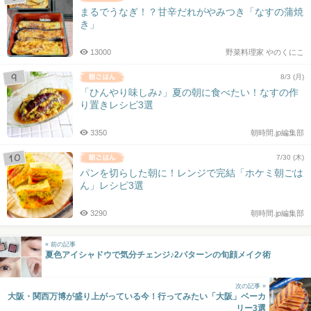
まるでうなぎ！？甘辛だれがやみつき「なすの蒲焼
き」
13000
野菜料理家 やのくにこ
8/3 (月)
「ひんやり味しみ♪」夏の朝に食べたい！なすの作
り置きレシピ3選
3350
朝時間.jp編集部
7/30 (木)
パンを切らした朝に！レンジで完結「ホケミ朝ごは
ん」レシピ3選
3290
朝時間.jp編集部
« 前の記事
夏色アイシャドウで気分チェンジ♪2パターンの旬顔メイク術
次の記事 »
大阪・関西万博が盛り上がっている今！行ってみたい「大阪」ベーカ
リー3選