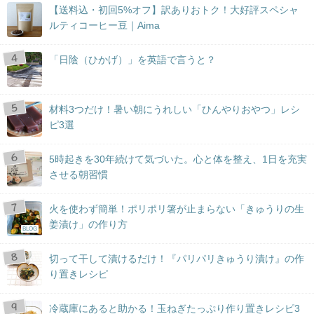
【送料込・初回5%オフ】訳ありおトク！大好評スペシャ
ルティコーヒー豆｜Aima
「日陰（ひかげ）」を英語で言うと？
材料3つだけ！暑い朝にうれしい「ひんやりおやつ」レシ
ピ3選
5時起きを30年続けて気づいた。心と体を整え、1日を充実
させる朝習慣
火を使わず簡単！ポリポリ箸が止まらない「きゅうりの生
姜漬け」の作り方
BLOG
切って干して漬けるだけ！『パリパリきゅうり漬け』の作
り置きレシピ
冷蔵庫にあると助かる！玉ねぎたっぷり作り置きレシピ3