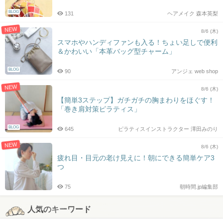
BLOG
131
ヘアメイク 森本英梨
NEW
8/6 (木)
スマホやハンディファンも入る！ちょい足しで便利
＆かわいい「本革バッグ型チャーム」
BLOG
90
アンジェ web shop
NEW
8/6 (木)
【簡単3ステップ】ガチガチの胸まわりをほぐす！
「巻き肩対策ピラティス」
BLOG
645
ピラティスインストラクター 澤田みのり
NEW
8/6 (木)
疲れ目・目元の老け見えに！朝にできる簡単ケア3
つ
75
朝時間.jp編集部
人気のキーワード