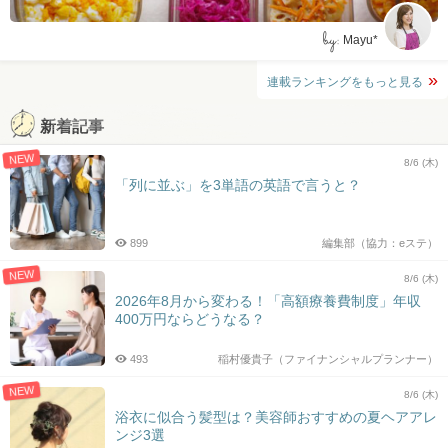
by:
Mayu*
連載ランキングをもっと見る
新着記事
NEW
8/6 (木)
「列に並ぶ」を3単語の英語で言うと？
899
編集部（協力：eステ）
NEW
8/6 (木)
2026年8月から変わる！「高額療養費制度」年収
400万円ならどうなる？
493
稲村優貴子（ファイナンシャルプランナー）
NEW
8/6 (木)
浴衣に似合う髪型は？美容師おすすめの夏ヘアアレ
ンジ3選