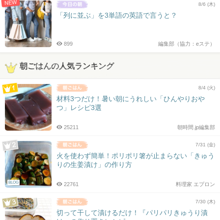
NEW
8/6 (木)
「列に並ぶ」を3単語の英語で言うと？
899
編集部（協力：eステ）
朝ごはんの人気ランキング
8/4 (火)
材料3つだけ！暑い朝にうれしい「ひんやりおや
つ」レシピ3選
25211
朝時間.jp編集部
7/31 (金)
火を使わず簡単！ポリポリ箸が止まらない「きゅう
りの生姜漬け」の作り方
BLOG
22761
料理家 エプロン
7/30 (木)
切って干して漬けるだけ！『パリパリきゅうり漬