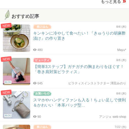
もっと見る
おすすめ記事
NEW
8/6 (木)
キンキンに冷やして食べたい！『きゅうりの胡麻酢
漬け』の作り置き
480
Mayu*
NEW
8/6 (木)
【簡単3ステップ】ガチガチの胸まわりをほぐす！
「巻き肩対策ピラティス」
BLOG
645
ピラティスインストラクター 澤田みのり
NEW
8/6 (木)
スマホやハンディファンも入る！ちょい足しで便利
＆かわいい「本革バッグ型...
BLOG
90
アンジェ web shop
7/22 (水)