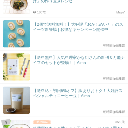
け』の作り置きレシピ
18872
Mayu*
【2個で送料無料！】大好評「おかしめいと」のス
イーツ新登場 | お得なキャンペーン開催中
朝時間.jp編集部
【送料無料】人気料理家かな姐さんの新刊＆万能ナ
イフのセットが登場！｜Aima
朝時間.jp編集部
【送料込・初回5%オフ】訳ありおトク！大好評ス
ペシャルティコーヒー豆｜Aima
朝時間.jp編集部
8/2 (日)