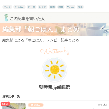
キムチ
そうめん
ピリ辛
レシピ
春雨
朝食
生ハム
簡単
この記事を書いた人
編集部「朝ごはん」まとめ
編集部による「朝ごはん」レシピ・記事まとめ
Written by
朝時間.jp編集部
連載記事一覧
NEW
8/6 (木)