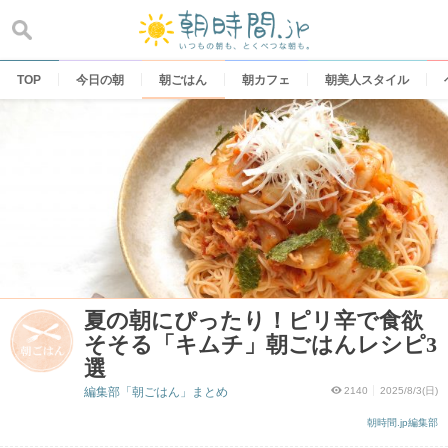
Skip
to
content
TOP
今日の朝
朝ごはん
朝カフェ
朝美人スタイル
夏の朝にぴったり！ピリ辛で食欲
そそる「キムチ」朝ごはんレシピ3
選
編集部「朝ごはん」まとめ
2140
2025/8/3(日)
朝時間.jp編集部