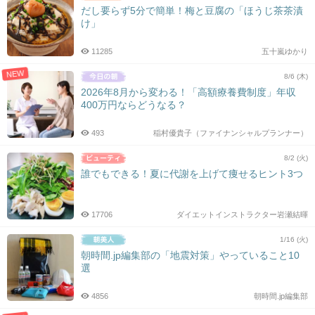
だし要らず5分で簡単！梅と豆腐の「ほうじ茶茶漬
け」
11285
五十嵐ゆかり
NEW
8/6 (木)
2026年8月から変わる！「高額療養費制度」年収
400万円ならどうなる？
493
稲村優貴子（ファイナンシャルプランナー）
8/2 (火)
誰でもできる！夏に代謝を上げて痩せるヒント3つ
17706
ダイエットインストラクター岩瀬結暉
1/16 (火)
朝時間.jp編集部の「地震対策」やっていること10
選
4856
朝時間.jp編集部