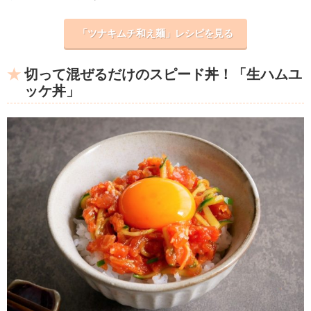
「ツナキムチ和え麺」レシピを見る
切って混ぜるだけのスピード丼！「生ハムユ
ッケ丼」