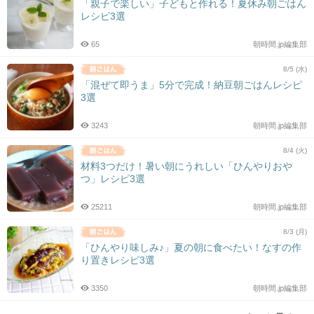
「親子で楽しい」子どもと作れる！夏休み朝ごはん
レシピ3選
65
朝時間.jp編集部
8/5 (水)
「混ぜて即うま」5分で完成！納豆朝ごはんレシピ
3選
3243
朝時間.jp編集部
8/4 (火)
材料3つだけ！暑い朝にうれしい「ひんやりおや
つ」レシピ3選
25211
朝時間.jp編集部
8/3 (月)
「ひんやり味しみ♪」夏の朝に食べたい！なすの作
り置きレシピ3選
3350
朝時間.jp編集部