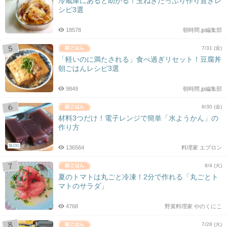
冷蔵庫にあると助かる！玉ねぎたっぷり作り置きレ
シピ3選
18578
朝時間.jp編集部
7/31 (金)
「軽いのに満たされる」食べ過ぎリセット！豆腐丼
朝ごはんレシピ3選
9849
朝時間.jp編集部
8/30 (金)
材料3つだけ！電子レンジで簡単「水ようかん」の
作り方
BLOG
136564
料理家 エプロン
8/4 (火)
夏のトマトは丸ごと冷凍！2分で作れる「丸ごとト
マトのサラダ」
4768
野菜料理家 やのくにこ
7/28 (火)