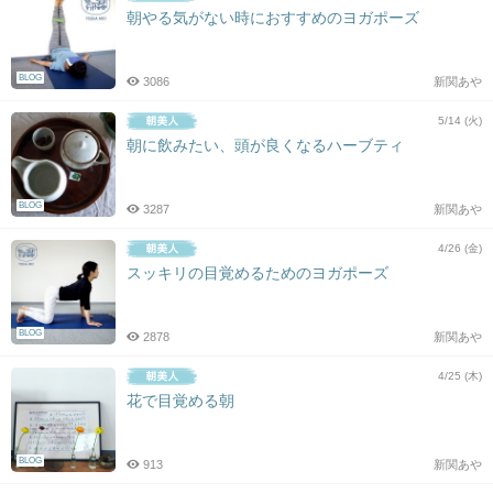
朝やる気がない時におすすめのヨガポーズ
BLOG
3086
新関あや
5/14 (火)
朝に飲みたい、頭が良くなるハーブティ
BLOG
3287
新関あや
4/26 (金)
スッキリの目覚めるためのヨガポーズ
BLOG
2878
新関あや
4/25 (木)
花で目覚める朝
BLOG
913
新関あや