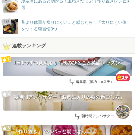
冷蔵庫にあると助かる！玉ねぎたっぷり作り置きレシピ3
選
昔より体重が戻りにくい…と感じたら！「太りにくい体」
をつくる朝習慣3つ
連載ランキング
1日1つずつ覚えよう！朝のひとこと英語レッスン
by:
編集部（協力：eステ）
朝時間アンバサダー「お気に入りの朝の過ごし方」
by:
朝時間アンバサダー
「作り置き」でパパッと朝ごはん