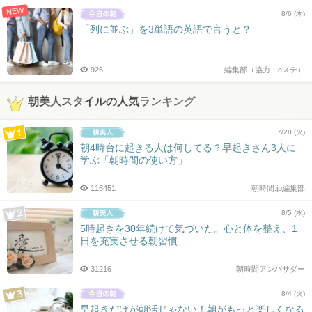
NEW
8/6 (木)
「列に並ぶ」を3単語の英語で言うと？
926
編集部（協力：eステ）
朝美人スタイルの人気ランキング
7/28 (火)
朝4時台に起きる人は何してる？早起きさん3人に
学ぶ「朝時間の使い方」
116451
朝時間.jp編集部
8/5 (水)
5時起きを30年続けて気づいた。心と体を整え、1
日を充実させる朝習慣
31216
朝時間アンバサダー
8/4 (火)
早起きだけが朝活じゃない！朝がもっと楽しくなる