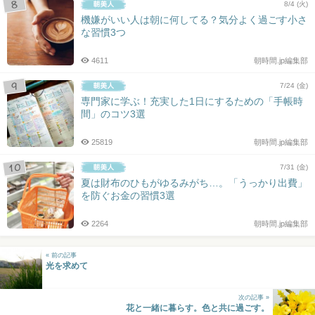
8/4 (火)
機嫌がいい人は朝に何してる？気分よく過ごす小さ
な習慣3つ
4611
朝時間.jp編集部
7/24 (金)
専門家に学ぶ！充実した1日にするための「手帳時
間」のコツ3選
25819
朝時間.jp編集部
7/31 (金)
夏は財布のひもがゆるみがち…。「うっかり出費」
を防ぐお金の習慣3選
2264
朝時間.jp編集部
« 前の記事
光を求めて
次の記事 »
花と一緒に暮らす。色と共に過ごす。