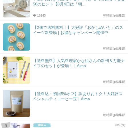
50のヒント【8月4日は「朝...
16243
朝時間.jp編集部
【2個で送料無料！】大好評「おかしめいと」のス
イーツ新登場 | お得なキャンペーン開催中
朝時間.jp編集部
【送料無料】人気料理家かな姐さんの新刊＆万能ナ
イフのセットが登場！｜Aima
朝時間.jp編集部
【送料込・初回5%オフ】訳ありおトク！大好評ス
ペシャルティコーヒー豆｜Aima
朝時間.jp編集部
8/5 (水)