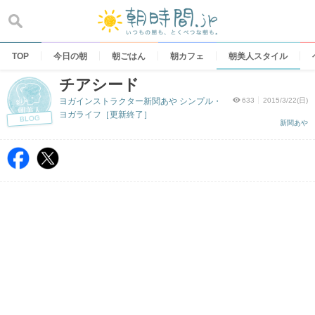
Skip
to
content
TOP
今日の朝
朝ごはん
朝カフェ
朝美人スタイル
チアシード
ヨガインストラクター新関あや シンプル・
633
2015/3/22(日)
ヨガライフ［更新終了］
BLOG
新関あや