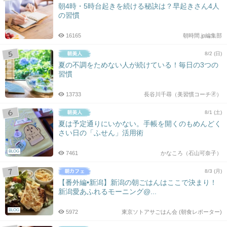
朝4時・5時台起きを続ける秘訣は？早起きさん4人
の習慣
16165
朝時間.jp編集部
8/2 (日)
夏の不調をためない人が続けている！毎日の3つの
習慣
13733
長谷川千尋（美習慣コーチ🄬）
8/1 (土)
夏は予定通りにいかない。手帳を開くのもめんどく
さい日の「ふせん」活用術
BLOG
7461
かなころ（石山可奈子）
8/3 (月)
【番外編•新潟】新潟の朝ごはんはここで決まり！
新潟愛あふれるモーニング@...
BLOG
5972
東京ソトアサごはん会 (朝食レポーター)