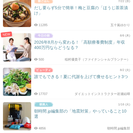
7/22 (水)
だし要らず5分で簡単！梅と豆腐の「ほうじ茶茶漬
け」
11285
五十嵐ゆかり
NEW
8/6 (木)
2026年8月から変わる！「高額療養費制度」年収
400万円ならどうなる？
500
稲村優貴子（ファイナンシャルプランナー）
8/2 (火)
誰でもできる！夏に代謝を上げて痩せるヒント3つ
17707
ダイエットインストラクター岩瀬結暉
1/16 (火)
朝時間.jp編集部の「地震対策」やっていること10
選
4856
朝時間.jp編集部