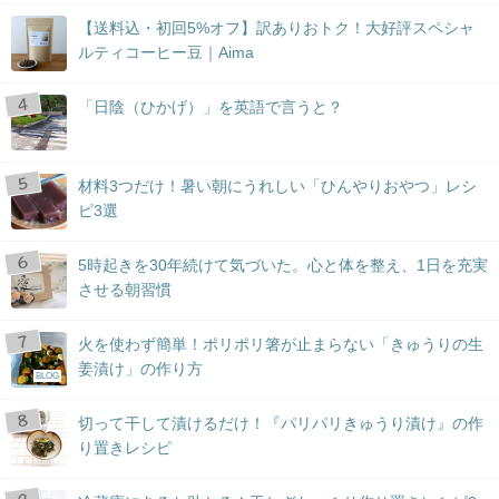
【送料込・初回5%オフ】訳ありおトク！大好評スペシャ
ルティコーヒー豆｜Aima
「日陰（ひかげ）」を英語で言うと？
材料3つだけ！暑い朝にうれしい「ひんやりおやつ」レシ
ピ3選
5時起きを30年続けて気づいた。心と体を整え、1日を充実
させる朝習慣
火を使わず簡単！ポリポリ箸が止まらない「きゅうりの生
姜漬け」の作り方
BLOG
切って干して漬けるだけ！『パリパリきゅうり漬け』の作
り置きレシピ