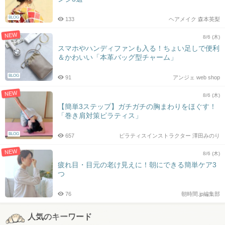
BLOG
133
ヘアメイク 森本英梨
NEW
8/6 (木)
スマホやハンディファンも入る！ちょい足しで便利
＆かわいい「本革バッグ型チャーム」
BLOG
91
アンジェ web shop
NEW
8/6 (木)
【簡単3ステップ】ガチガチの胸まわりをほぐす！
「巻き肩対策ピラティス」
BLOG
657
ピラティスインストラクター 澤田みのり
NEW
8/6 (木)
疲れ目・目元の老け見えに！朝にできる簡単ケア3
つ
76
朝時間.jp編集部
人気のキーワード