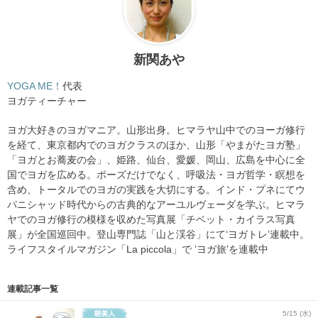
新関あや
YOGA ME！
代表
ヨガティーチャー
ヨガ大好きのヨガマニア。山形出身。ヒマラヤ山中でのヨーガ修行
を経て、東京都内でのヨガクラスのほか、山形「やまがたヨガ塾」
「ヨガとお蕎麦の会」、姫路、仙台、愛媛、岡山、広島を中心に全
国でヨガを広める。ポーズだけでなく、呼吸法・ヨガ哲学・瞑想を
含め、トータルでのヨガの実践を大切にする。インド・プネにてウ
パニシャッド時代からの古典的なアーユルヴェーダを学ぶ。ヒマラ
ヤでのヨガ修行の模様を収めた写真展「チベット・カイラス写真
展」が全国巡回中。登山専門誌「山と渓谷」にて‘ヨガトレ’連載中。
ライフスタイルマガジン「La piccola」で ’ヨガ旅’を連載中
連載記事一覧
5/15 (水)