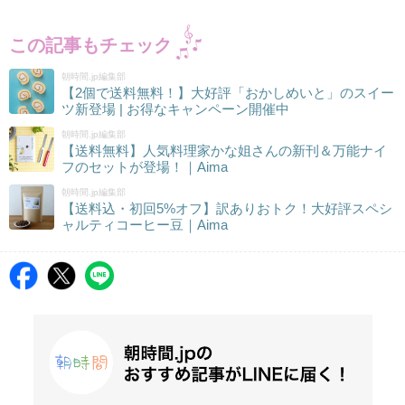
この記事もチェック
朝時間.jp編集部
【2個で送料無料！】大好評「おかしめいと」のスイー
ツ新登場 | お得なキャンペーン開催中
朝時間.jp編集部
【送料無料】人気料理家かな姐さんの新刊＆万能ナイ
フのセットが登場！｜Aima
朝時間.jp編集部
【送料込・初回5%オフ】訳ありおトク！大好評スペシ
ャルティコーヒー豆｜Aima