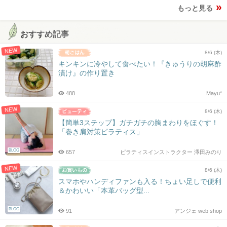
もっと見る
おすすめ記事
NEW
8/6 (木)
キンキンに冷やして食べたい！『きゅうりの胡麻酢
漬け』の作り置き
488
Mayu*
NEW
8/6 (木)
【簡単3ステップ】ガチガチの胸まわりをほぐす！
「巻き肩対策ピラティス」
BLOG
657
ピラティスインストラクター 澤田みのり
NEW
8/6 (木)
スマホやハンディファンも入る！ちょい足しで便利
＆かわいい「本革バッグ型...
BLOG
91
アンジェ web shop