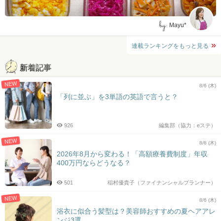
by:
Mayu*
連載ランキングをもっと見る
新着記事
NEW
8/6 (木)
「列に並ぶ」を3単語の英語で言うと？
926
編集部（協力：eステ）
NEW
8/6 (木)
2026年8月から変わる！「高額療養費制度」年収
400万円ならどうなる？
501
稲村優貴子（ファイナンシャルプランナー）
NEW
8/6 (木)
浴衣に似合う髪型は？美容師おすすめの夏ヘアアレ
ンジ3選