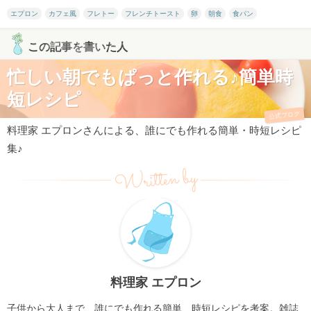
エプロン
カフェ風
フレトー
フレンチトースト
卵
朝食
食パン
この記事を書いた人
忙しい朝でもぱっと作れる♪簡単時
短レシピ
公式ブログ
料理家 エプロンさんによる、誰にでも作れる簡単・時短レシピ
集♪
Written by
料理家 エプロン
子供から大人まで、誰にでも作れる簡単、時短レシピを考案。雑誌