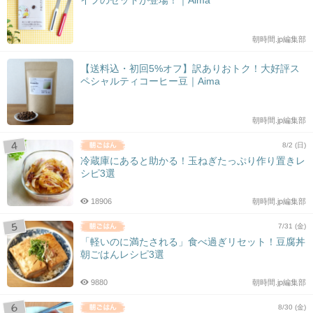
イフのセットが登場！｜Aima
朝時間.jp編集部
【送料込・初回5%オフ】訳ありおトク！大好評ス
ペシャルティコーヒー豆｜Aima
朝時間.jp編集部
8/2 (日)
冷蔵庫にあると助かる！玉ねぎたっぷり作り置きレ
シピ3選
18906
朝時間.jp編集部
7/31 (金)
「軽いのに満たされる」食べ過ぎリセット！豆腐丼
朝ごはんレシピ3選
9880
朝時間.jp編集部
8/30 (金)