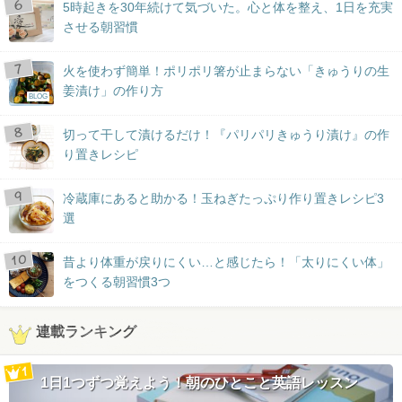
5時起きを30年続けて気づいた。心と体を整え、1日を充実
させる朝習慣
火を使わず簡単！ポリポリ箸が止まらない「きゅうりの生
姜漬け」の作り方
BLOG
切って干して漬けるだけ！『パリパリきゅうり漬け』の作
り置きレシピ
冷蔵庫にあると助かる！玉ねぎたっぷり作り置きレシピ3
選
昔より体重が戻りにくい…と感じたら！「太りにくい体」
をつくる朝習慣3つ
連載ランキング
1日1つずつ覚えよう！朝のひとこと英語レッスン