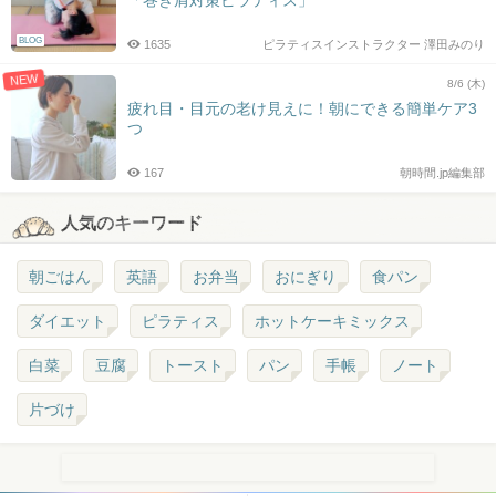
「巻き肩対策ピラティス」
BLOG
1635
ピラティスインストラクター 澤田みのり
NEW
8/6 (木)
疲れ目・目元の老け見えに！朝にできる簡単ケア3
つ
167
朝時間.jp編集部
人気のキーワード
朝ごはん
英語
お弁当
おにぎり
食パン
ダイエット
ピラティス
ホットケーキミックス
白菜
豆腐
トースト
パン
手帳
ノート
片づけ