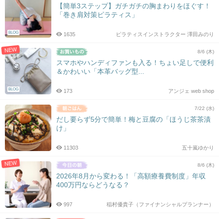
【簡単3ステップ】ガチガチの胸まわりをほぐす！
「巻き肩対策ピラティス」
BLOG
1635
ピラティスインストラクター 澤田みのり
NEW
8/6 (木)
スマホやハンディファンも入る！ちょい足しで便利
＆かわいい「本革バッグ型...
BLOG
173
アンジェ web shop
7/22 (水)
だし要らず5分で簡単！梅と豆腐の「ほうじ茶茶漬
け」
11303
五十嵐ゆかり
NEW
8/6 (木)
2026年8月から変わる！「高額療養費制度」年収
400万円ならどうなる？
997
稲村優貴子（ファイナンシャルプランナー）