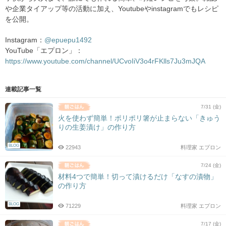
や企業タイアップ等の活動に加え、Youtubeやinstagramでもレシピ
を公開。
Instagram：
@epuepu1492
YouTube「エプロン」：
https://www.youtube.com/channel/UCvoIiV3o4rFKlls7Ju3mJQA
連載記事一覧
7/31 (金)
火を使わず簡単！ポリポリ箸が止まらない「きゅう
りの生姜漬け」の作り方
BLOG
22943
料理家 エプロン
7/24 (金)
材料4つで簡単！切って漬けるだけ「なすの漬物」
の作り方
BLOG
71229
料理家 エプロン
7/17 (金)