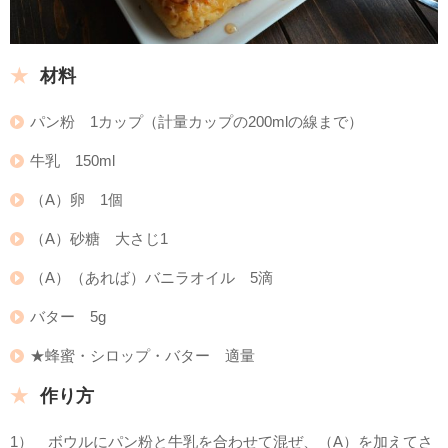
材料
パン粉 1カップ（計量カップの200mlの線まで）
牛乳 150ml
（A）卵 1個
（A）砂糖 大さじ1
（A）（あれば）バニラオイル 5滴
バター 5g
★蜂蜜・シロップ・バター 適量
作り方
1） ボウルにパン粉と牛乳を合わせて混ぜ、（A）を加えてさ