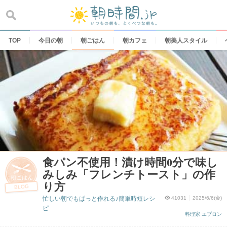
Skip
to
content
TOP
今日の朝
朝ごはん
朝カフェ
朝美人スタイル
食パン不使用！漬け時間0分で味し
みしみ「フレンチトースト」の作
り方
BLOG
忙しい朝でもぱっと作れる♪簡単時短レシ
41031
2025/6/6(金)
ピ
料理家 エプロン