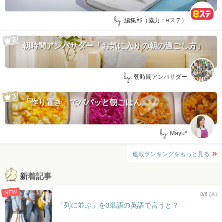
by:
編集部（協力：eステ）
朝時間アンバサダー「お気に入りの朝の過ごし方」
by:
朝時間アンバサダー
「作り置き」でパパッと朝ごはん
by:
Mayu*
連載ランキングをもっと見る
新着記事
NEW
8/6 (木)
「列に並ぶ」を3単語の英語で言うと？