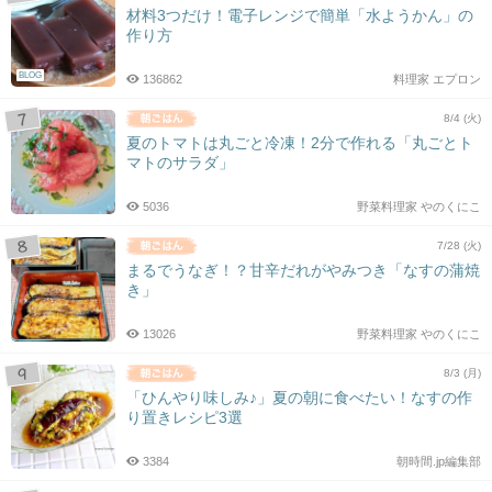
材料3つだけ！電子レンジで簡単「水ようかん」の
作り方
BLOG
136862
料理家 エプロン
8/4 (火)
夏のトマトは丸ごと冷凍！2分で作れる「丸ごとト
マトのサラダ」
5036
野菜料理家 やのくにこ
7/28 (火)
まるでうなぎ！？甘辛だれがやみつき「なすの蒲焼
き」
13026
野菜料理家 やのくにこ
8/3 (月)
「ひんやり味しみ♪」夏の朝に食べたい！なすの作
り置きレシピ3選
3384
朝時間.jp編集部