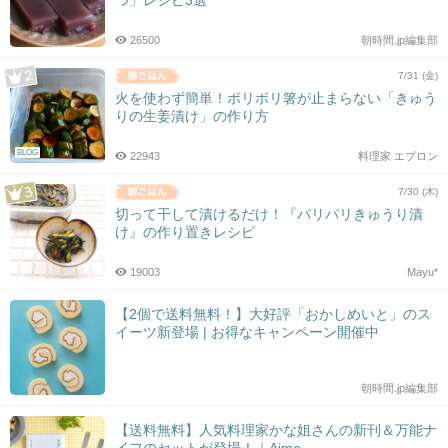
つ」レシピ3選
26500
朝時間.jp編集部
7/31 (金)
火を使わず簡単！ポリポリ箸が止まらない「きゅう
りの生姜漬け」の作り方
BLOG
22943
料理家 エプロン
7/30 (木)
切って干して漬けるだけ！『パリパリきゅうり漬
け』の作り置きレシピ
19003
Mayu*
【2個で送料無料！】大好評「おかしめいと」のス
イーツ新登場 | お得なキャンペーン開催中
朝時間.jp編集部
【送料無料】人気料理家かな姐さんの新刊＆万能ナ