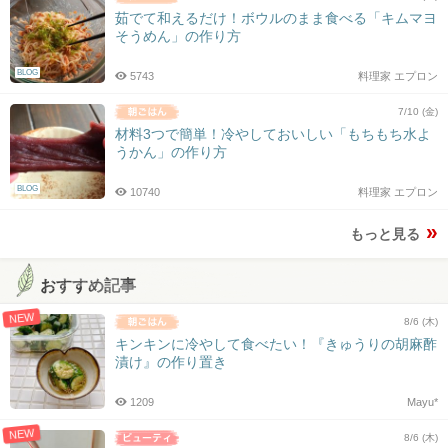
茹でて和えるだけ！ボウルのまま食べる「キムマヨ
そうめん」の作り方
BLOG
5743
料理家 エプロン
7/10 (金)
材料3つで簡単！冷やしておいしい「もちもち水よ
うかん」の作り方
BLOG
10740
料理家 エプロン
もっと見る
おすすめ記事
NEW
8/6 (木)
キンキンに冷やして食べたい！『きゅうりの胡麻酢
漬け』の作り置き
1209
Mayu*
NEW
8/6 (木)