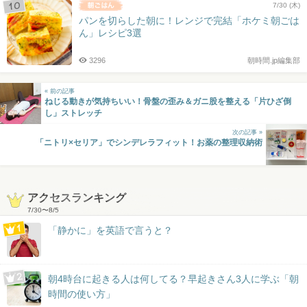
7/30 (木)
パンを切らした朝に！レンジで完結「ホケミ朝ごは
ん」レシピ3選
3296
朝時間.jp編集部
« 前の記事
ねじる動きが気持ちいい！骨盤の歪み＆ガニ股を整える「片ひざ倒
し」ストレッチ
次の記事 »
「ニトリ×セリア」でシンデレラフィット！お薬の整理収納術
アクセスランキング
7/30
〜
8/5
「静かに」を英語で言うと？
朝4時台に起きる人は何してる？早起きさん3人に学ぶ「朝
時間の使い方」