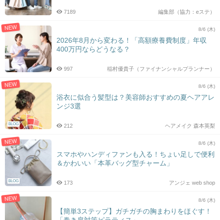
7189
編集部（協力：eステ）
NEW
8/6 (木)
2026年8月から変わる！「高額療養費制度」年収
400万円ならどうなる？
997
稲村優貴子（ファイナンシャルプランナー）
NEW
8/6 (木)
浴衣に似合う髪型は？美容師おすすめの夏ヘアアレ
ンジ3選
BLOG
212
ヘアメイク 森本英梨
NEW
8/6 (木)
スマホやハンディファンも入る！ちょい足しで便利
＆かわいい「本革バッグ型チャーム」
BLOG
173
アンジェ web shop
NEW
8/6 (木)
【簡単3ステップ】ガチガチの胸まわりをほぐす！