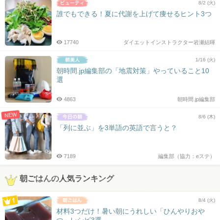
8/2 (火)
誰でもできる！夏に代謝を上げて痩せるヒント3つ
17740
ダイエットインストラクター岩瀬結暉
1/16 (火)
朝時間.jp編集部の「地震対策」やっていること10
選
4863
朝時間.jp編集部
NEW
8/6 (木)
「列に並ぶ」を3単語の英語で言うと？
7189
編集部（協力：eステ）
朝ごはんの人気ランキング
8/4 (火)
材料3つだけ！暑い朝にうれしい「ひんやりおや