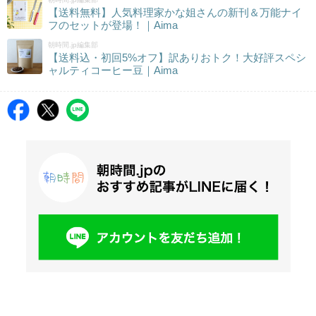
【送料無料】人気料理家かな姐さんの新刊＆万能ナイ
フのセットが登場！｜Aima
朝時間.jp編集部
【送料込・初回5%オフ】訳ありおトク！大好評スペシ
ャルティコーヒー豆｜Aima