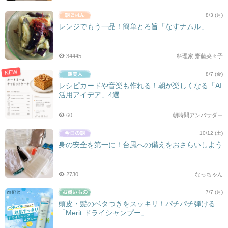
8/3 (月)
レンジでもう一品！簡単とろ旨「なすナムル」
34445
料理家 齋藤菜々子
NEW
8/7 (金)
レシピカードや音楽も作れる！朝が楽しくなる「AI
活用アイデア」4選
60
朝時間アンバサダー
10/12 (土)
身の安全を第一に！台風への備えをおさらいしよう
2730
なっちゃん
7/7 (月)
頭皮・髪のベタつきをスッキリ！パチパチ弾ける
「Merit ドライシャンプー」