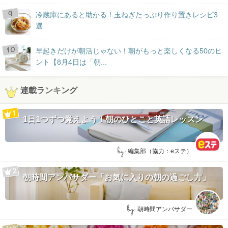
冷蔵庫にあると助かる！玉ねぎたっぷり作り置きレシピ3
選
早起きだけが朝活じゃない！朝がもっと楽しくなる50のヒ
ント【8月4日は「朝...
連載ランキング
1日1つずつ覚えよう！朝のひとこと英語レッスン
by:
編集部（協力：eステ）
朝時間アンバサダー「お気に入りの朝の過ごし方」
by:
朝時間アンバサダー