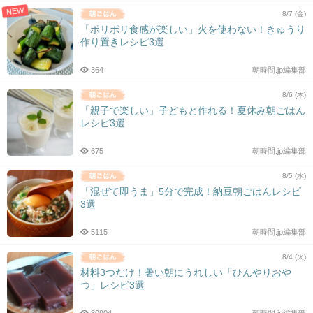
NEW
8/7 (金)
「ポリポリ食感が楽しい」火を使わない！きゅうり
作り置きレシピ3選
364
朝時間.jp編集部
8/6 (木)
「親子で楽しい」子どもと作れる！夏休み朝ごはん
レシピ3選
675
朝時間.jp編集部
8/5 (水)
「混ぜて即うま」5分で完成！納豆朝ごはんレシピ
3選
5115
朝時間.jp編集部
8/4 (火)
材料3つだけ！暑い朝にうれしい「ひんやりおや
つ」レシピ3選
30904
朝時間.jp編集部