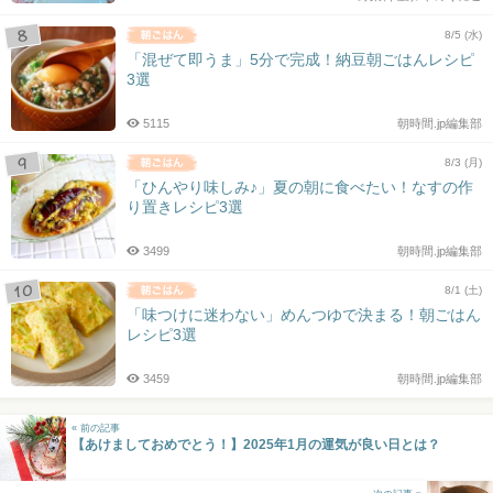
8/5 (水)
「混ぜて即うま」5分で完成！納豆朝ごはんレシピ
3選
5115
朝時間.jp編集部
8/3 (月)
「ひんやり味しみ♪」夏の朝に食べたい！なすの作
り置きレシピ3選
3499
朝時間.jp編集部
8/1 (土)
「味つけに迷わない」めんつゆで決まる！朝ごはん
レシピ3選
3459
朝時間.jp編集部
« 前の記事
【あけましておめでとう！】2025年1月の運気が良い日とは？