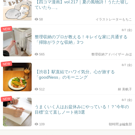
【四コマ漫画】vol.217｜夏の風物詩！うたた寝し
ていたら…。
58
イラストレーターもちこ
NEW
8/7 (金)
整理収納のプロが教える！キレイな家に共通する
「掃除がラクな収納」3つ
565
整理収納アドバイザー みほ
NEW
8/7 (金)
【渋谷】駅直結でハワイ気分。心が旅する
「goodNess」のモーニング
512
林 美帆子
NEW
8/7 (金)
うまくいく人はお盆休みにやっている！？”今年の
目標”立て直しノート術3選
109
朝時間.jp編集部