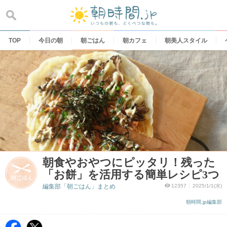
Skip
to
content
TOP
今日の朝
朝ごはん
朝カフェ
朝美人スタイル
朝食やおやつにピッタリ！残った
「お餅」を活用する簡単レシピ3つ
編集部「朝ごはん」まとめ
12357
2025/1/1(水)
朝時間.jp編集部