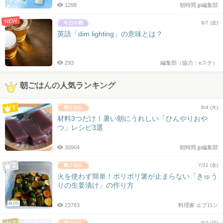
1298
朝時間.jp編集部
NEW
8/7 (金)
英語「dim lighting」の意味とは？
293
編集部（協力：eステ）
朝ごはんの人気ランキング
8/4 (火)
材料3つだけ！暑い朝にうれしい「ひんやりおや
つ」レシピ3選
30904
朝時間.jp編集部
7/31 (金)
火を使わず簡単！ポリポリ箸が止まらない「きゅう
りの生姜漬け」の作り方
BLOG
23763
料理家 エプロン
8/2 (日)