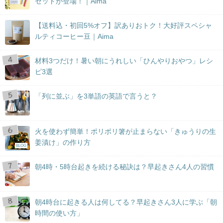
セットが登場！｜Aima
【送料込・初回5%オフ】訳ありおトク！大好評スペシャ
ルティコーヒー豆｜Aima
材料3つだけ！暑い朝にうれしい「ひんやりおやつ」レシ
ピ3選
「列に並ぶ」を3単語の英語で言うと？
火を使わず簡単！ポリポリ箸が止まらない「きゅうりの生
姜漬け」の作り方
BLOG
朝4時・5時台起きを続ける秘訣は？早起きさん4人の習慣
朝4時台に起きる人は何してる？早起きさん3人に学ぶ「朝
時間の使い方」