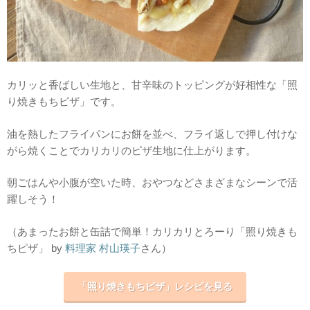
カリッと香ばしい生地と、甘辛味のトッピングが好相性な「照
り焼きもちピザ」です。
油を熱したフライパンにお餅を並べ、フライ返しで押し付けな
がら焼くことでカリカリのピザ生地に仕上がります。
朝ごはんや小腹が空いた時、おやつなどさまざまなシーンで活
躍しそう！
（あまったお餅と缶詰で簡単！カリカリとろーり「照り焼きも
ちピザ」 by
料理家 村山瑛子
さん）
「照り焼きもちピザ」レシピを見る