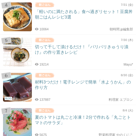
7/31 (金)
「軽いのに満たされる」食べ過ぎリセット！豆腐丼
朝ごはんレシピ3選
10064
朝時間.jp編集部
7/30 (木)
切って干して漬けるだけ！『パリパリきゅうり漬
け』の作り置きレシピ
19214
Mayu*
8/30 (金)
材料3つだけ！電子レンジで簡単「水ようかん」の
作り方
BLOG
137887
料理家 エプロン
8/4 (火)
夏のトマトは丸ごと冷凍！2分で作れる「丸ごとト
マトのサラダ」
5675
野菜料理家 やのくにこ