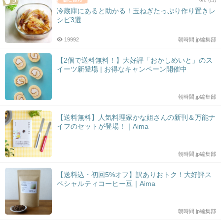
冷蔵庫にあると助かる！玉ねぎたっぷり作り置きレ
シピ3選
19992
朝時間.jp編集部
【2個で送料無料！】大好評「おかしめいと」のス
イーツ新登場 | お得なキャンペーン開催中
朝時間.jp編集部
【送料無料】人気料理家かな姐さんの新刊＆万能ナ
イフのセットが登場！｜Aima
朝時間.jp編集部
【送料込・初回5%オフ】訳ありおトク！大好評ス
ペシャルティコーヒー豆｜Aima
朝時間.jp編集部