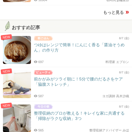
もっと見る
おすすめ記事
NEW
8/7 (金)
つゆはレンジで簡単！にんにく香る「醤油そうめ
ん」の作り方
BLOG
697
料理家 エプロン
NEW
8/7 (金)
前かがみがツライ朝に！5分で腰のだるさをケア
「脇腹ストレッチ」
587
ヨガ講師 高木沙織
NEW
8/7 (金)
整理収納のプロが教える！キレイな家に共通する
「掃除がラクな収納」3つ
565
整理収納アドバイザー みほ