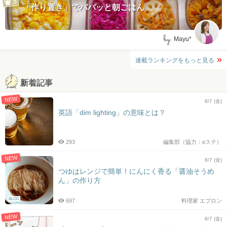
「作り置き」でパパッと朝ごはん
by:
Mayu*
連載ランキングをもっと見る
新着記事
NEW
8/7 (金)
英語「dim lighting」の意味とは？
293
編集部（協力：eステ）
NEW
8/7 (金)
つゆはレンジで簡単！にんにく香る「醤油そうめ
ん」の作り方
BLOG
697
料理家 エプロン
NEW
8/7 (金)