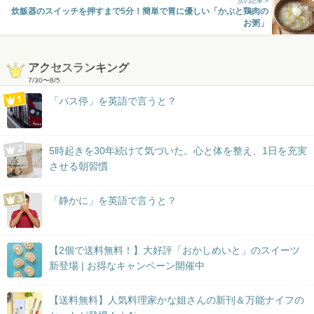
次の記事 »
炊飯器のスイッチを押すまで5分！簡単で胃に優しい「かぶと鶏肉の
お粥」
アクセスランキング
7/30
〜
8/5
「バス停」を英語で言うと？
5時起きを30年続けて気づいた。心と体を整え、1日を充実
させる朝習慣
「静かに」を英語で言うと？
【2個で送料無料！】大好評「おかしめいと」のスイーツ
新登場 | お得なキャンペーン開催中
【送料無料】人気料理家かな姐さんの新刊＆万能ナイフの