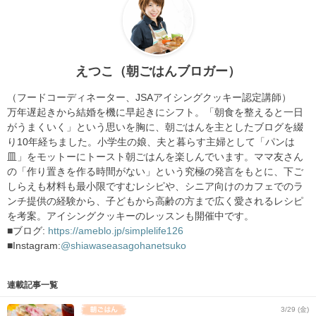
えつこ（朝ごはんブロガー）
（フードコーディネーター、JSAアイシングクッキー認定講師）
万年遅起きから結婚を機に早起きにシフト。「朝食を整えると一日
がうまくいく」という思いを胸に、朝ごはんを主としたブログを綴
り10年経ちました。小学生の娘、夫と暮らす主婦として「パンは
皿」をモットーにトースト朝ごはんを楽しんでいます。ママ友さん
の「作り置きを作る時間がない」という究極の発言をもとに、下ご
しらえも材料も最小限ですむレシピや、シニア向けのカフェでのラ
ンチ提供の経験から、子どもから高齢の方まで広く愛されるレシピ
を考案。アイシングクッキーのレッスンも開催中です。
■ブログ:
https://ameblo.jp/simplelife126
■Instagram:
@shiawaseasagohanetsuko
連載記事一覧
3/29 (金)