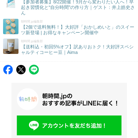
【参加者募集】8/22開催！9月から変わりたい人へ！早
起き習慣化と“自分時間”の作り方｜ゲスト：井上皓史さ
ん
朝時間.jp編集部
【2個で送料無料！】大好評「おかしめいと」のスイー
ツ新登場 | お得なキャンペーン開催中
朝時間.jp編集部
【送料込・初回5%オフ】訳ありおトク！大好評スペシ
ャルティコーヒー豆｜Aima