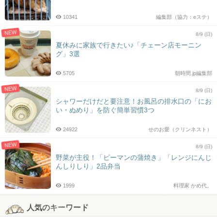
10341
編集部（協力：eステ）
NEW
8/9 (日)
夏休みに家族で行きたい♪「チェーン店モーニン
グ」3選
5705
朝時間.jp編集部
NEW
8/9 (日)
シャワーだけだと要注意！お風呂の排水口の「にお
い・ぬめり」を防ぐ簡単習慣3つ
24922
せのお愛（クリンネスト）
NEW
8/9 (日)
野菜が主役！「ピーマンの蒲焼き」「レンジにんじ
んしりしり」2品弁当
1999
料理家 かめ代。
人気のキーワード