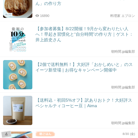
ん」の作り方
BLOG
16890
料理家 エプロン
【参加者募集】8/22開催！9月から変わりたい人
へ！早起き習慣化と“自分時間”の作り方｜ゲスト：
井上皓史さん
朝時間.jp編集部
【2個で送料無料！】大好評「おかしめいと」のス
イーツ新登場 | お得なキャンペーン開催中
朝時間.jp編集部
【送料込・初回5%オフ】訳ありおトク！大好評ス
ペシャルティコーヒー豆｜Aima
朝時間.jp編集部
8/30 (金)