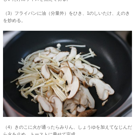
（3）フライパンに油（分量外）をひき、1のしいたけ、えのき
を炒める。
（4）きのこに火が通ったらみりん、しょうゆを加えてなじんだ
ら火を止め、トーストに乗せて完成。