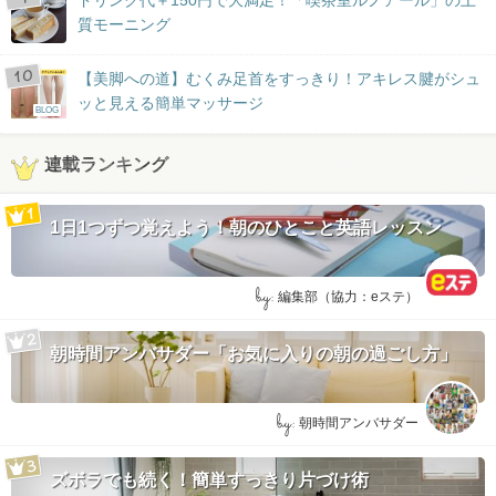
質モーニング
【美脚への道】むくみ足首をすっきり！アキレス腱がシュ
ッと見える簡単マッサージ
BLOG
連載ランキング
1日1つずつ覚えよう！朝のひとこと英語レッスン
by:
編集部（協力：eステ）
朝時間アンバサダー「お気に入りの朝の過ごし方」
by:
朝時間アンバサダー
ズボラでも続く！簡単すっきり片づけ術