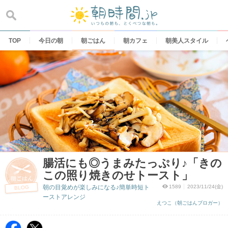
Skip
to
content
TOP
今日の朝
朝ごはん
朝カフェ
朝美人スタイル
腸活にも◎うまみたっぷり♪「きの
この照り焼きのせトースト」
朝の目覚めが楽しみになる♪簡単時短ト
1589
2023/11/24(金)
BLOG
ーストアレンジ
えつこ（朝ごはんブロガー）