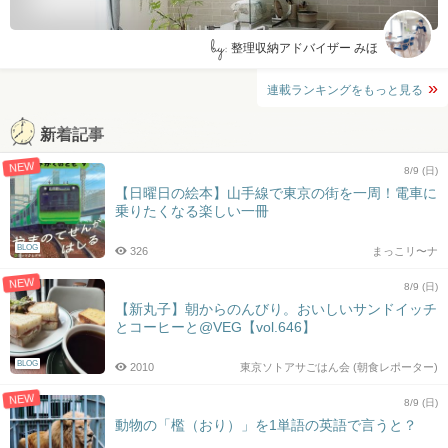
by:
整理収納アドバイザー みほ
連載ランキングをもっと見る
新着記事
NEW
8/9 (日)
【日曜日の絵本】山手線で東京の街を一周！電車に
乗りたくなる楽しい一冊
BLOG
326
まっこリ〜ナ
NEW
8/9 (日)
【新丸子】朝からのんびり。おいしいサンドイッチ
とコーヒーと@VEG【vol.646】
BLOG
2010
東京ソトアサごはん会 (朝食レポーター)
NEW
8/9 (日)
動物の「檻（おり）」を1単語の英語で言うと？