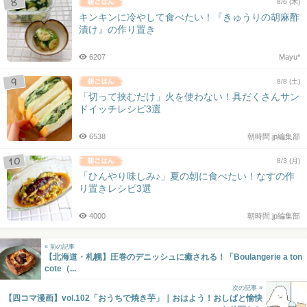
8/6 (木)
キンキンに冷やして食べたい！『きゅうりの胡麻酢
漬け』の作り置き
6207
Mayu*
8/8 (土)
「切って挟むだけ」火を使わない！具だくさんサン
ドイッチレシピ3選
6538
朝時間.jp編集部
8/3 (月)
「ひんやり味しみ♪」夏の朝に食べたい！なすの作
り置きレシピ3選
4000
朝時間.jp編集部
« 前の記事
【北海道・札幌】圧巻のデニッシュに癒される！「Boulangerie a ton
cote（...
次の記事 »
【四コマ漫画】vol.102「おうちで焼き芋」｜おはよう！おしばと愉快