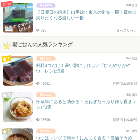
NEW
8/9 (日)
【日曜日の絵本】山手線で東京の街を一周！電車に
乗りたくなる楽しい一冊
BLOG
326
まっこリ〜ナ
朝ごはんの人気ランキング
8/4 (火)
材料3つだけ！暑い朝にうれしい「ひんやりおや
つ」レシピ3選
42051
朝時間.jp編集部
8/2 (日)
冷蔵庫にあると助かる！玉ねぎたっぷり作り置きレ
シピ3選
23609
朝時間.jp編集部
8/7 (金)
つゆはレンジで簡単！にんにく香る「醤油そうめ