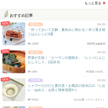
もっと見る
おすすめ記事
NEW
8/9 (日)
「作っておいて正解」夏休みに助かる！作り置き朝
ごはんレシピ3選
13685
朝時間.jp編集部
NEW
8/9 (日)
野菜が主役！「ピーマンの蒲焼き」「レンジにんじ
んしりしり」2品弁当
1999
料理家 かめ代。
NEW
8/9 (日)
シャワーだけだと要注意！お風呂の排水口の「にお
い・ぬめり」を防ぐ簡単習慣3つ
24922
せのお愛（クリンネスト）