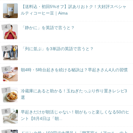
【送料込・初回5%オフ】訳ありおトク！大好評スペシャ
ルティコーヒー豆｜Aima
「静かに」を英語で言うと？
「列に並ぶ」を3単語の英語で言うと？
朝4時・5時台起きを続ける秘訣は？早起きさん4人の習慣
冷蔵庫にあると助かる！玉ねぎたっぷり作り置きレシピ3
選
早起きだけが朝活じゃない！朝がもっと楽しくなる50のヒ
ント【8月4日は「朝...
ドリンク代＋150円で大満足！「喫茶室ルノアール」の上