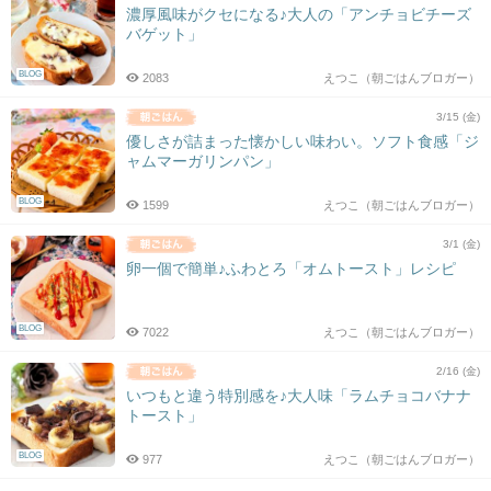
濃厚風味がクセになる♪大人の「アンチョビチーズ
バゲット」
BLOG
2083
えつこ（朝ごはんブロガー）
3/15 (金)
優しさが詰まった懐かしい味わい。ソフト食感「ジ
ャムマーガリンパン」
BLOG
1599
えつこ（朝ごはんブロガー）
3/1 (金)
卵一個で簡単♪ふわとろ「オムトースト」レシピ
BLOG
7022
えつこ（朝ごはんブロガー）
2/16 (金)
いつもと違う特別感を♪大人味「ラムチョコバナナ
トースト」
BLOG
977
えつこ（朝ごはんブロガー）