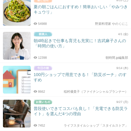
8/10 (土)
夏の朝ごはんにおすすめ！簡単おいしい「やみつき
キュウリ」
54988
野菜料理家 やのくにこ
4/1 (金)
朝4時起きで仕事も育児も充実に！吉武麻子さんの
「時間の使い方」
12398
朝時間.jp編集部
9/14 (木)
100円ショップで用意できる！「防災ポーチ」のす
すめ
8662
稲村優貴子（ファイナンシャルプランナー）
9/27 (月)
普段使いできてコスパも良し！「充電できる防災ラ
イト」を選んだ4つの理由
7452
ライフスタイルショップ「スタイルストア」