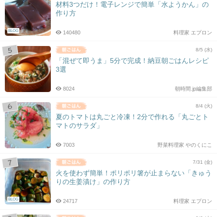
材料3つだけ！電子レンジで簡単「水ようかん」の
作り方
BLOG
140480
料理家 エプロン
8/5 (水)
「混ぜて即うま」5分で完成！納豆朝ごはんレシピ
3選
8024
朝時間.jp編集部
8/4 (火)
夏のトマトは丸ごと冷凍！2分で作れる「丸ごとト
マトのサラダ」
7003
野菜料理家 やのくにこ
7/31 (金)
火を使わず簡単！ポリポリ箸が止まらない「きゅう
りの生姜漬け」の作り方
BLOG
24717
料理家 エプロン