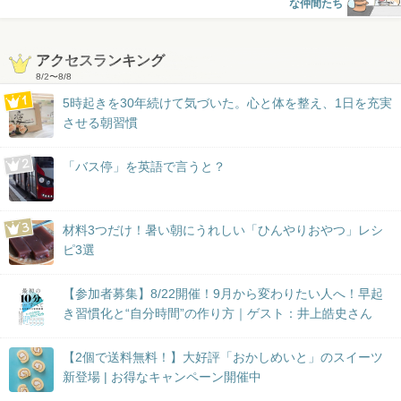
な仲間たち
アクセスランキング
8/2
〜
8/8
5時起きを30年続けて気づいた。心と体を整え、1日を充実
させる朝習慣
「バス停」を英語で言うと？
材料3つだけ！暑い朝にうれしい「ひんやりおやつ」レシ
ピ3選
【参加者募集】8/22開催！9月から変わりたい人へ！早起
き習慣化と“自分時間”の作り方｜ゲスト：井上皓史さん
【2個で送料無料！】大好評「おかしめいと」のスイーツ
新登場 | お得なキャンペーン開催中