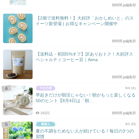
朝時間.jp編集部
【2個で送料無料！】大好評「おかしめいと」のス
イーツ新登場 | お得なキャンペーン開催中
朝時間.jp編集部
【送料込・初回5%オフ】訳ありおトク！大好評ス
ペシャルティコーヒー豆｜Aima
朝時間.jp編集部
8/4 (火)
早起きだけが朝活じゃない！朝がもっと楽しくなる
50のヒント【8月4日は「朝...
19222
朝時間.jp編集部
8/2 (日)
夏の不調をためない人が続けている！毎日の3つの
習慣