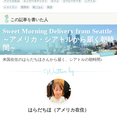
アメリカ生活
エッグベネディクト
カフェ
コーヒーケーキ
シアトル
レストラン
慣用句
朝ごはん
英語
この記事を書いた人
Sweet Morning Delivery from Seattle
～アメリカ・シアトルから届く朝時
間～
公式ブログ
米国在住のはらだちほさんから届く、シアトルの朝時間♪
Written by
はらだちほ（アメリカ在住）