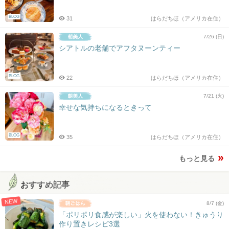
BLOG
31
はらだちほ（アメリカ在住）
7/26 (日)
シアトルの老舗でアフタヌーンティー
BLOG
22
はらだちほ（アメリカ在住）
7/21 (火)
幸せな気持ちになるときって
BLOG
35
はらだちほ（アメリカ在住）
もっと見る
おすすめ記事
NEW
8/7 (金)
「ポリポリ食感が楽しい」火を使わない！きゅうり
作り置きレシピ3選