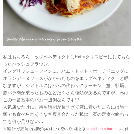
私はもちろんエッグベネディクトにExtraクリスピーにしてもら
ったハッシュブラウン。
イングリッシュマフィンに、ハム・トマト・ポーチドエッグに
オランデーヌソースがかかったものをエッグベネディクトと呼
びますが、シアトルにはハムの代わりにサーモン、蟹、牡蠣、
豚バラ肉が乗ったものなどたくさん種類があるんですが、私は
この一番基本のハム一辺倒なんです♡
人気店なだけに、待ち時間が長すぎて席に着いたころには馬一
頭でも食べられそうな空腹具合だった私は、案の定食べ終わっ
ても何か足りない…
※英語の慣用句で
お腹がものすごく空いている
とき
I could eat a horse.
って付