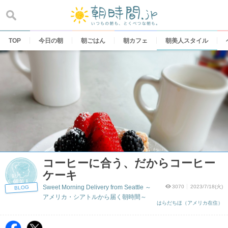
Skip
to
content
TOP
今日の朝
朝ごはん
朝カフェ
朝美人スタイル
コーヒーに合う、だからコーヒー
ケーキ
Sweet Morning Delivery from Seattle ～
3070
2023/7/18(火)
BLOG
アメリカ・シアトルから届く朝時間～
はらだちほ（アメリカ在住）