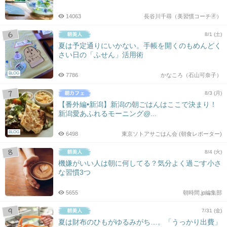
14063
長谷川千尋（美習慣コーチ🄬）
8/1 (土)
夏は予定通りにいかない。手帳を開くのもめんどく
さい日の「ふせん」活用術
BLOG
7786
かなころ（石山可奈子）
8/3 (月)
【番外編•新潟】新潟の朝ごはんはここで決まり！
新潟愛あふれるモーニング@...
BLOG
6498
東京ソトアサごはん会 (朝食レポーター)
8/4 (火)
機嫌がいい人は朝に何してる？気分よく過ごす小さ
な習慣3つ
5655
朝時間.jp編集部
7/31 (金)
夏は財布のひもがゆるみがち…。「うっかり出費」