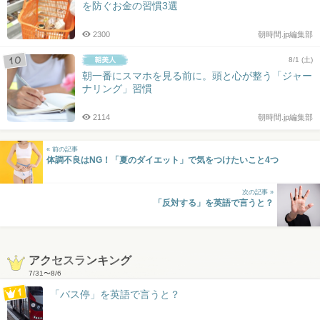
を防ぐお金の習慣3選
2300
朝時間.jp編集部
8/1 (土)
朝一番にスマホを見る前に。頭と心が整う「ジャー
ナリング」習慣
2114
朝時間.jp編集部
« 前の記事
体調不良はNG！「夏のダイエット」で気をつけたいこと4つ
次の記事 »
「反対する」を英語で言うと？
アクセスランキング
7/31
〜
8/6
「バス停」を英語で言うと？