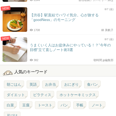
NEW
8/7 (金)
【渋谷】駅直結でハワイ気分。心が旅する
「goodNess」のモーニング
1708
林 美帆子
NEW
8/7 (金)
うまくいく人はお盆休みにやっている！？”今年の
目標”立て直しノート術3選
382
朝時間.jp編集部
人気のキーワード
朝ごはん
英語
お弁当
おにぎり
食パン
ダイエット
ピラティス
ホットケーキミックス
白菜
豆腐
トースト
パン
手帳
ノート
片づけ