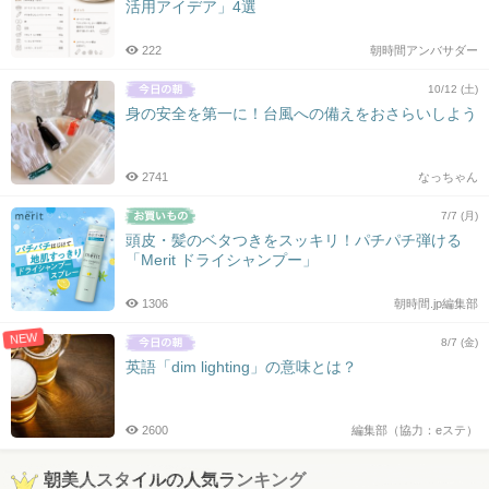
活用アイデア」4選
222
朝時間アンバサダー
10/12 (土)
身の安全を第一に！台風への備えをおさらいしよう
2741
なっちゃん
7/7 (月)
頭皮・髪のベタつきをスッキリ！パチパチ弾ける
「Merit ドライシャンプー」
1306
朝時間.jp編集部
NEW
8/7 (金)
英語「dim lighting」の意味とは？
2600
編集部（協力：eステ）
朝美人スタイルの人気ランキング