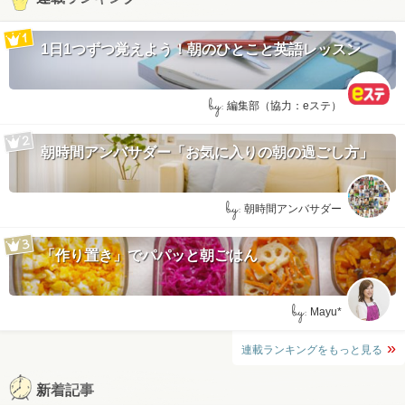
1日1つずつ覚えよう！朝のひとこと英語レッスン
by:
編集部（協力：eステ）
朝時間アンバサダー「お気に入りの朝の過ごし方」
by:
朝時間アンバサダー
「作り置き」でパパッと朝ごはん
by:
Mayu*
連載ランキングをもっと見る
新着記事