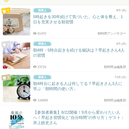
8/5 (水)
5時起きを30年続けて気づいた。心と体を整え、1
日を充実させる朝習慣
61470
朝時間アンバサダー
8/5 (水)
朝4時・5時台起きを続ける秘訣は？早起きさん4人
の習慣
23716
朝時間.jp編集部
7/28 (火)
朝4時台に起きる人は何してる？早起きさん3人に
学ぶ「朝時間の使い方」
116659
朝時間.jp編集部
【参加者募集】8/22開催！9月から変わりたい人
へ！早起き習慣化と“自分時間”の作り方｜ゲスト：
井上皓史さん