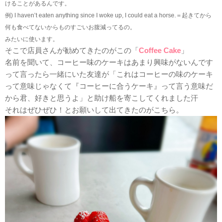
けることがあるんです。
例) I haven’t eaten anything since I woke up, I could eat a horse.＝起きてから
何も食べてないからものすごいお腹減ってるの。
みたいに使います。
そこで店員さんが勧めてきたのがこの「
Coffee Cake
」
名前を聞いて、コーヒー味のケーキはあまり興味がないんです
って言ったら一緒にいた友達が「これはコーヒーの味のケーキ
って意味じゃなくて『コーヒーに合うケーキ』って言う意味だ
から君、好きと思うよ」と助け船を寄こしてくれました汗
それはぜひぜひ！とお願いして出てきたのがこちら。