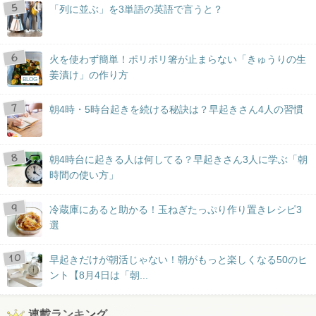
「列に並ぶ」を3単語の英語で言うと？
火を使わず簡単！ポリポリ箸が止まらない「きゅうりの生
姜漬け」の作り方
BLOG
朝4時・5時台起きを続ける秘訣は？早起きさん4人の習慣
朝4時台に起きる人は何してる？早起きさん3人に学ぶ「朝
時間の使い方」
冷蔵庫にあると助かる！玉ねぎたっぷり作り置きレシピ3
選
早起きだけが朝活じゃない！朝がもっと楽しくなる50のヒ
ント【8月4日は「朝...
連載ランキング