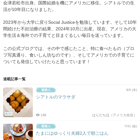
会津若松市出身。国際結婚を機にアメリカに移住。シアトルでの生
活が10年目になりました。
2023年から大学に戻りSocial Justiceを勉強しています。そして10年
間続けた不妊治療の結果、2024年10月に出産。現在、アメリカの大
学生活＆海外での子育てと目まぐるしい毎日を送っています。
この公式ブログでは、その中で感じたこと、特に食べたもの（プロ
フ写真通り、食いしん坊なのです）、そしてアメリカでの子育てに
ついても発信していけたらと思っています！
連載記事一覧
8/5 (水)
シアトルのマラサダ
BLOG
146
はらだちほ（アメリカ在住）
7/31 (金)
たまにはゆっくり夫婦2人で朝ごはん