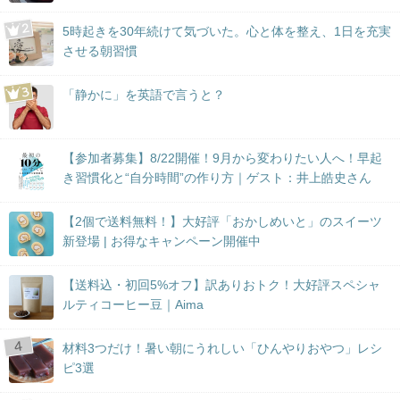
5時起きを30年続けて気づいた。心と体を整え、1日を充実
させる朝習慣
「静かに」を英語で言うと？
【参加者募集】8/22開催！9月から変わりたい人へ！早起
き習慣化と“自分時間”の作り方｜ゲスト：井上皓史さん
【2個で送料無料！】大好評「おかしめいと」のスイーツ
新登場 | お得なキャンペーン開催中
【送料込・初回5%オフ】訳ありおトク！大好評スペシャ
ルティコーヒー豆｜Aima
材料3つだけ！暑い朝にうれしい「ひんやりおやつ」レシ
ピ3選