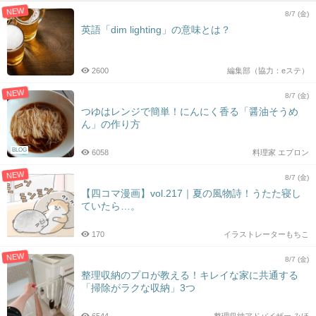
NEW
8/7 (金)
英語「dim lighting」の意味とは？
2600
編集部（協力：eステ）
NEW
8/7 (金)
つゆはレンジで簡単！にんにく香る「醤油そうめ
ん」の作り方
BLOG
6058
料理家 エプロン
NEW
8/7 (金)
【四コマ漫画】vol.217｜夏の風物詩！うたた寝し
ていたら…。
170
イラストレーターもちこ
NEW
8/7 (金)
整理収納のプロが教える！キレイな家に共通する
「掃除がラクな収納」3つ
6544
整理収納アドバイザー みほ