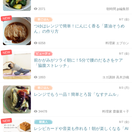
2071
朝時間.jp編集部
NEW
8/7 (金)
つゆはレンジで簡単！にんにく香る「醤油そうめ
ん」の作り方
BLOG
6058
料理家 エプロン
NEW
8/7 (金)
前かがみがツライ朝に！5分で腰のだるさをケア
「脇腹ストレッチ」
1893
ヨガ講師 高木沙織
8/3 (月)
レンジでもう一品！簡単とろ旨「なすナムル」
34478
料理家 齋藤菜々子
NEW
8/7 (金)
レシピカードや音楽も作れる！朝が楽しくなる「AI