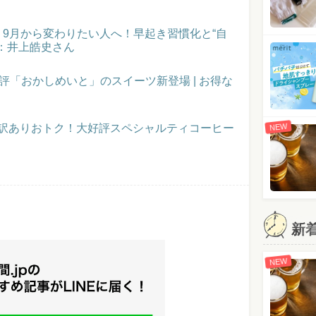
催！9月から変わりたい人へ！早起き習慣化と“自
：井上皓史さん
評「おかしめいと」のスイーツ新登場 | お得な
NEW
】訳ありおトク！大好評スペシャルティコーヒー
新
NEW