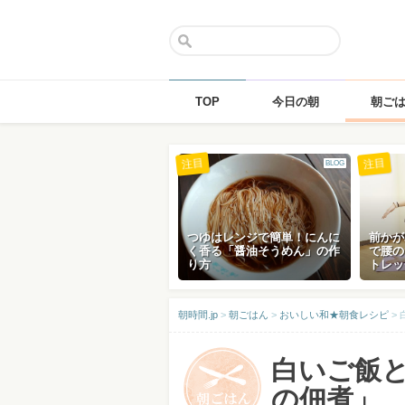
TOP
今日の朝
朝ご
Skip
注目
注目
BLOG
to
content
つゆはレンジで簡単！にんに
前かが
く香る「醤油そうめん」の作
で腰の
り方
トレッ
朝時間.jp
>
朝ごはん
>
おいしい和★朝食レシピ
>
白いご飯
の佃煮」