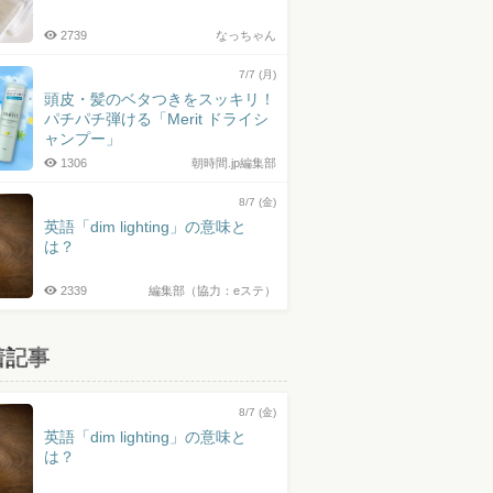
2739
なっちゃん
7/7 (月)
頭皮・髪のベタつきをスッキリ！
パチパチ弾ける「Merit ドライシ
ャンプー」
1306
朝時間.jp編集部
8/7 (金)
英語「dim lighting」の意味と
は？
2339
編集部（協力：eステ）
着記事
8/7 (金)
英語「dim lighting」の意味と
は？