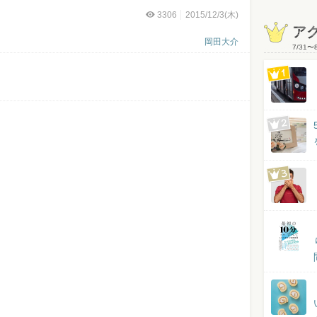
3306
2015/12/3(木)
ア
岡田大介
7/31
〜