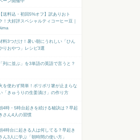
ペーン開催中
【送料込・初回5%オフ】訳ありおト
ク！大好評スペシャルティコーヒー豆｜
Aima
材料3つだけ！暑い朝にうれしい「ひん
やりおやつ」レシピ3選
「列に並ぶ」を3単語の英語で言うと？
火を使わず簡単！ポリポリ箸が止まらな
い「きゅうりの生姜漬け」の作り方
朝4時・5時台起きを続ける秘訣は？早起
きさん4人の習慣
朝4時台に起きる人は何してる？早起き
さん3人に学ぶ「朝時間の使い方」