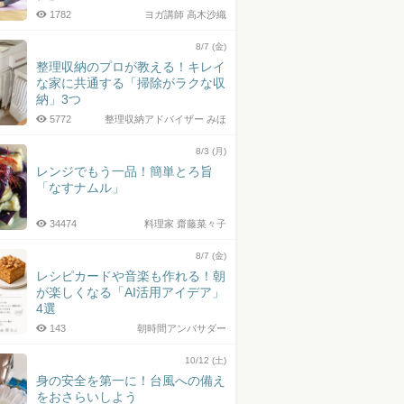
1782
ヨガ講師 高木沙織
8/7 (金)
整理収納のプロが教える！キレイ
な家に共通する「掃除がラクな収
納」3つ
5772
整理収納アドバイザー みほ
8/3 (月)
レンジでもう一品！簡単とろ旨
「なすナムル」
34474
料理家 齋藤菜々子
8/7 (金)
レシピカードや音楽も作れる！朝
が楽しくなる「AI活用アイデア」
4選
143
朝時間アンバサダー
10/12 (土)
身の安全を第一に！台風への備え
をおさらいしよう