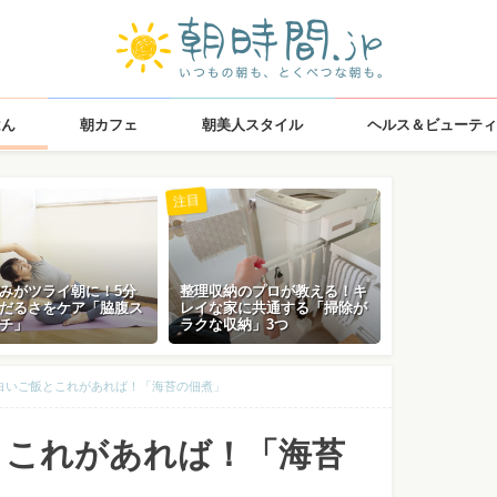
はん
朝カフェ
朝美人スタイル
ヘルス＆ビューティ
注目
みがツライ朝に！5分
整理収納のプロが教える！キ
だるさをケア「脇腹ス
レイな家に共通する「掃除が
チ」
ラクな収納」3つ
白いご飯とこれがあれば！「海苔の佃煮」
とこれがあれば！「海苔