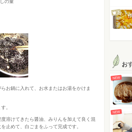
しの量
「
お
NEW
がらお鍋に入れて、お水またはお湯をかけま
BLOG
ます。
NEW
程度溶けてきたら醤油、みりんを加えて良く混
火を止めて、白ごまをふって完成です。