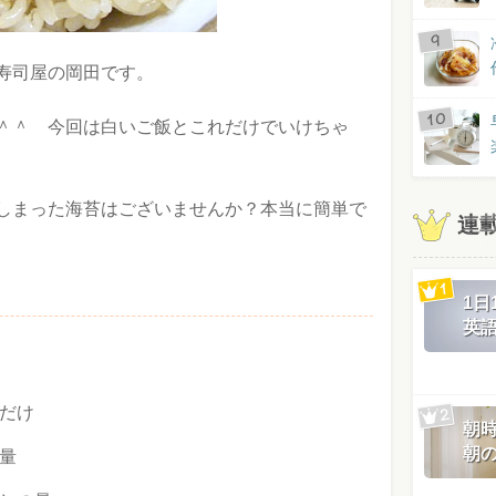
寿司屋の岡田です。
＾＾ 今回は白いご飯とこれだけでいけちゃ
しまった海苔はございませんか？本当に簡単で
連
1
英
だけ
朝
朝
量