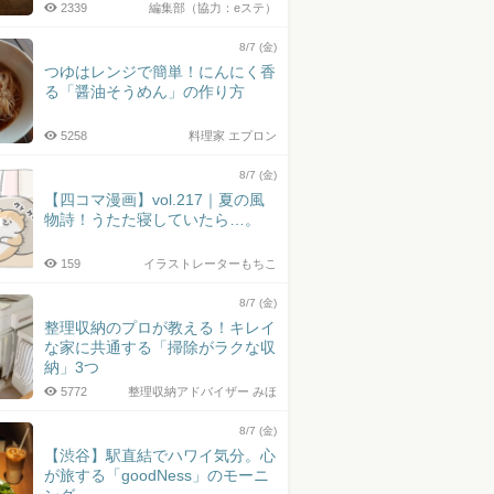
2339
編集部（協力：eステ）
8/7 (金)
つゆはレンジで簡単！にんにく香
る「醤油そうめん」の作り方
5258
料理家 エプロン
8/7 (金)
【四コマ漫画】vol.217｜夏の風
物詩！うたた寝していたら…。
159
イラストレーターもちこ
8/7 (金)
整理収納のプロが教える！キレイ
な家に共通する「掃除がラクな収
納」3つ
5772
整理収納アドバイザー みほ
8/7 (金)
【渋谷】駅直結でハワイ気分。心
が旅する「goodNess」のモーニ