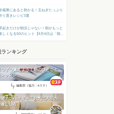
冷蔵庫にあると助かる！玉ねぎたっぷり
作り置きレシピ3選
早起きだけが朝活じゃない！朝がもっと
楽しくなる50のヒント【8月4日は「朝...
載ランキング
日1つずつ覚えよう！朝のひとこと
語レッスン
by:
編集部（協力：eステ）
時間アンバサダー「お気に入りの
の過ごし方」