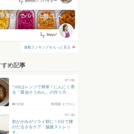
by:
朝時間アンバサダー
作り置き」でパパッと朝ごはん
by:
Mayu*
連載ランキングをもっと見る
すすめ記事
8/7 (金)
つゆはレンジで簡単！にんにく香
る「醤油そうめん」の作り方
5258
料理家 エプロン
8/7 (金)
前かがみがツライ朝に！5分で腰
のだるさをケア「脇腹ストレッ
チ」