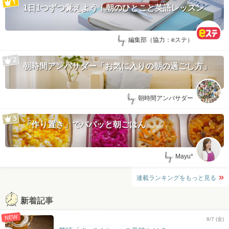
1日1つずつ覚えよう！朝のひとこと英語レッスン
by:
編集部（協力：eステ）
朝時間アンバサダー「お気に入りの朝の過ごし方」
by:
朝時間アンバサダー
「作り置き」でパパッと朝ごはん
by:
Mayu*
連載ランキングをもっと見る
新着記事
NEW
8/7 (金)