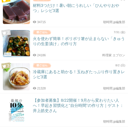
材料3つだけ！暑い朝にうれしい「ひんやりおや
つ」レシピ3選
34715
朝時間.jp編集部
7/31 (金)
火を使わず簡単！ポリポリ箸が止まらない「きゅう
りの生姜漬け」の作り方
BLOG
24186
料理家 エプロン
8/2 (日)
冷蔵庫にあると助かる！玉ねぎたっぷり作り置きレ
シピ3選
21328
朝時間.jp編集部
【参加者募集】8/22開催！9月から変わりたい人
へ！早起き習慣化と“自分時間”の作り方｜ゲスト：
井上皓史さん
朝時間.jp編集部