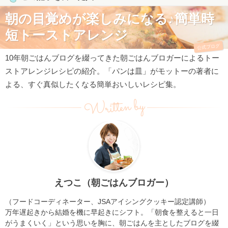
朝の目覚めが楽しみになる♪簡単時
短トーストアレンジ
公式ブログ
10年朝ごはんブログを綴ってきた朝ごはんブロガーによるトー
ストアレンジレシピの紹介。「パンは皿」がモットーの著者に
よる、すぐ真似したくなる簡単おいしいレシピ集。
Written by
えつこ（朝ごはんブロガー）
（フードコーディネーター、JSAアイシングクッキー認定講師）
万年遅起きから結婚を機に早起きにシフト。「朝食を整えると一日
がうまくいく」という思いを胸に、朝ごはんを主としたブログを綴