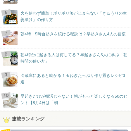
火を使わず簡単！ポリポリ箸が止まらない「きゅうりの生
姜漬け」の作り方
BLOG
朝4時・5時台起きを続ける秘訣は？早起きさん4人の習慣
朝4時台に起きる人は何してる？早起きさん3人に学ぶ「朝
時間の使い方」
冷蔵庫にあると助かる！玉ねぎたっぷり作り置きレシピ3
選
早起きだけが朝活じゃない！朝がもっと楽しくなる50のヒ
ント【8月4日は「朝...
連載ランキング