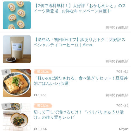
【2個で送料無料！】大好評「おかしめいと」のス
イーツ新登場 | お得なキャンペーン開催中
朝時間.jp編集部
【送料込・初回5%オフ】訳ありおトク！大好評ス
ペシャルティコーヒー豆｜Aima
朝時間.jp編集部
7/31 (金)
「軽いのに満たされる」食べ過ぎリセット！豆腐丼
朝ごはんレシピ3選
10251
朝時間.jp編集部
7/30 (木)
切って干して漬けるだけ！『パリパリきゅうり漬
け』の作り置きレシピ
19356
Mayu*