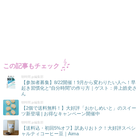
この記事もチェック
朝時間.jp編集部
【参加者募集】8/22開催！9月から変わりたい人へ！早
起き習慣化と“自分時間”の作り方｜ゲスト：井上皓史さ
ん
朝時間.jp編集部
【2個で送料無料！】大好評「おかしめいと」のスイー
ツ新登場 | お得なキャンペーン開催中
朝時間.jp編集部
【送料込・初回5%オフ】訳ありおトク！大好評スペシ
ャルティコーヒー豆｜Aima