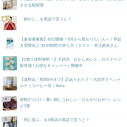
させる朝習慣
「静かに」を英語で言うと？
【参加者募集】8/22開催！9月から変わりたい人へ！早起
き習慣化と“自分時間”の作り方｜ゲスト：井上皓史さん
【2個で送料無料！】大好評「おかしめいと」のスイーツ
新登場 | お得なキャンペーン開催中
【送料込・初回5%オフ】訳ありおトク！大好評スペシャ
ルティコーヒー豆｜Aima
材料3つだけ！暑い朝にうれしい「ひんやりおやつ」レシ
ピ3選
「列に並ぶ」を3単語の英語で言うと？