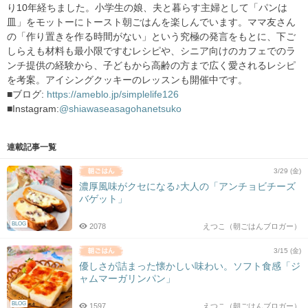
り10年経ちました。小学生の娘、夫と暮らす主婦として「パンは
皿」をモットーにトースト朝ごはんを楽しんでいます。ママ友さん
の「作り置きを作る時間がない」という究極の発言をもとに、下ご
しらえも材料も最小限ですむレシピや、シニア向けのカフェでのラ
ンチ提供の経験から、子どもから高齢の方まで広く愛されるレシピ
を考案。アイシングクッキーのレッスンも開催中です。
■ブログ:
https://ameblo.jp/simplelife126
■Instagram:
@shiawaseasagohanetsuko
連載記事一覧
3/29 (金)
濃厚風味がクセになる♪大人の「アンチョビチーズ
バゲット」
BLOG
2078
えつこ（朝ごはんブロガー）
3/15 (金)
優しさが詰まった懐かしい味わい。ソフト食感「ジ
ャムマーガリンパン」
BLOG
1597
えつこ（朝ごはんブロガー）