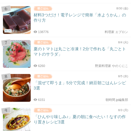
8/30 (金)
材料3つだけ！電子レンジで簡単「水ようかん」の
作り方
BLOG
138776
料理家 エプロン
8/4 (火)
夏のトマトは丸ごと冷凍！2分で作れる「丸ごとト
マトのサラダ」
6260
野菜料理家 やのくにこ
8/5 (水)
「混ぜて即うま」5分で完成！納豆朝ごはんレシピ
3選
6151
朝時間.jp編集部
8/3 (月)
「ひんやり味しみ♪」夏の朝に食べたい！なすの作
り置きレシピ3選