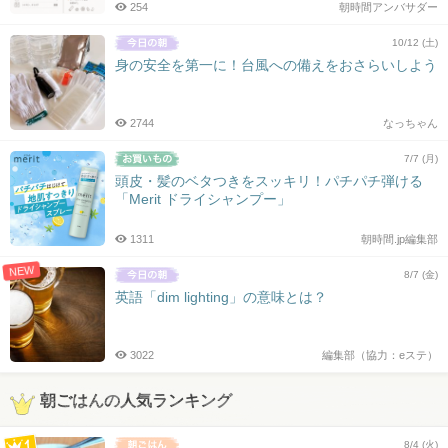
254
朝時間アンバサダー
10/12 (土)
身の安全を第一に！台風への備えをおさらいしよう
2744
なっちゃん
7/7 (月)
頭皮・髪のベタつきをスッキリ！パチパチ弾ける
「Merit ドライシャンプー」
1311
朝時間.jp編集部
NEW
8/7 (金)
英語「dim lighting」の意味とは？
3022
編集部（協力：eステ）
朝ごはんの人気ランキング
8/4 (火)