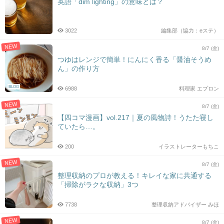
英語「dim lighting」の意味とは？
3022
編集部（協力：eステ）
NEW
8/7 (金)
つゆはレンジで簡単！にんにく香る「醤油そうめ
ん」の作り方
BLOG
6988
料理家 エプロン
NEW
8/7 (金)
【四コマ漫画】vol.217｜夏の風物詩！うたた寝し
ていたら…。
200
イラストレーターもちこ
NEW
8/7 (金)
整理収納のプロが教える！キレイな家に共通する
「掃除がラクな収納」3つ
7738
整理収納アドバイザー みほ
NEW
8/7 (金)