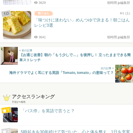
3629
朝時間.jp編集部
8/1 (土)
「味つけに迷わない」めんつゆで決まる！朝ごはん
レシピ3選
3641
朝時間.jp編集部
« 前の記事
【お通じ改善】朝の「もう少しで…」を後押し！ 立ったままできる簡
単ストレッチ
次の記事 »
海外ドラマでよく耳にする英語「Tomato, tomato」の意味って？
アクセスランキング
7/31
〜
8/6
「バス停」を英語で言うと？
5時起きを30年続けて気づいた。心と体を整え、1日を充実