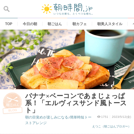
Skip
to
content
TOP
今日の朝
朝ごはん
朝カフェ
朝美人スタイル
バナナ×ベーコンであまじょっぱ
系！「エルヴィスサンド風トース
ト」
BLOG
朝の目覚めが楽しみになる♪簡単時短トー
1751
2023/5/12(金)
ストアレンジ
えつこ（朝ごはんブロガー）