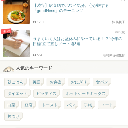
【渋谷】駅直結でハワイ気分。心が旅する
「goodNess」のモーニング
1791
林 美帆子
NEW
8/7 (金)
うまくいく人はお盆休みにやっている！？”今年の
目標”立て直しノート術3選
554
朝時間.jp編集部
人気のキーワード
朝ごはん
英語
お弁当
おにぎり
食パン
ダイエット
ピラティス
ホットケーキミックス
白菜
豆腐
トースト
パン
手帳
ノート
片づけ