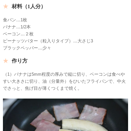
材料（1人分）
食パン…1枚
バナナ…1/2本
ベーコン…２枚
ピーナッツバター（粒入りタイプ）…大さじ3
ブラックペッパー…少々
作り方
（1）バナナは5mm程度の厚みで縦に切り、ベーコンは食べや
すい大きさに切り、油（分量外）をひいたフライパンで、中火
でさっと、焦げ目が薄くつくまで焼く。