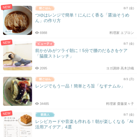
NEW
8/7 (金)
つゆはレンジで簡単！にんにく香る「醤油そうめ
ん」の作り方
BLOG
6988
料理家 エプロン
NEW
8/7 (金)
前かがみがツライ朝に！5分で腰のだるさをケア
「脇腹ストレッチ」
2095
ヨガ講師 高木沙織
8/3 (月)
レンジでもう一品！簡単とろ旨「なすナムル」
34485
料理家 齋藤菜々子
NEW
8/7 (金)
レシピカードや音楽も作れる！朝が楽しくなる「AI
活用アイデア」4選