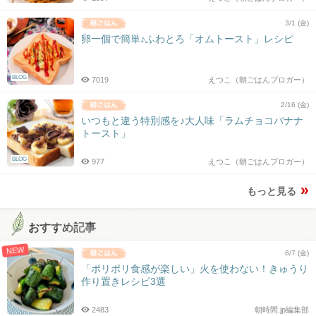
3/1 (金)
卵一個で簡単♪ふわとろ「オムトースト」レシピ
BLOG
7019
えつこ（朝ごはんブロガー）
2/16 (金)
いつもと違う特別感を♪大人味「ラムチョコバナナ
トースト」
BLOG
977
えつこ（朝ごはんブロガー）
もっと見る
おすすめ記事
NEW
8/7 (金)
「ポリポリ食感が楽しい」火を使わない！きゅうり
作り置きレシピ3選
2483
朝時間.jp編集部