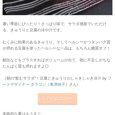
暑い季節にぴったり！さっぱり味で、サラダ感覚でいただけ
る、きゅうりと豆腐の冷や汁です。
むくみに効果のあるきゅうり、そしてヘルシーかつタンパク質
が摂れる豆腐を使ったヘルシーな一品は、もちろん糖質オフ！
鯖缶などをプラスすればボリュームが出て、朝に不足しがちな
たんぱく質も摂れますよ◎
（朝の“飲むサラダ”！豆腐ときゅうりのしゃきしゃき冷汁 by
フ
ードデザイナー タラゴン（奥津純子）
さん）
レシピはこちら>>
本格的な夏はもうすぐ。