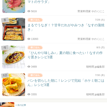
マトのサラダ」
5616
野菜料理家 やのくにこ
7/28 (火)
まるでうなぎ！？甘辛だれがやみつき「なすの蒲焼
き」
13093
野菜料理家 やのくにこ
8/3 (月)
「ひんやり味しみ♪」夏の朝に食べたい！なすの作
り置きレシピ3選
3489
朝時間.jp編集部
7/30 (木)
パンを切らした朝に！レンジで完結「ホケミ朝ごは
ん」レシピ3選
3355
朝時間.jp編集部
« 前の記事