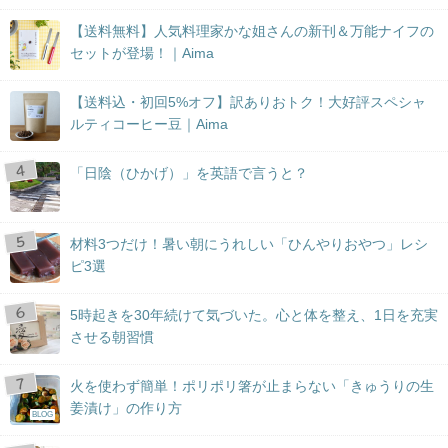
【送料無料】人気料理家かな姐さんの新刊＆万能ナイフの
セットが登場！｜Aima
【送料込・初回5%オフ】訳ありおトク！大好評スペシャ
ルティコーヒー豆｜Aima
「日陰（ひかげ）」を英語で言うと？
材料3つだけ！暑い朝にうれしい「ひんやりおやつ」レシ
ピ3選
5時起きを30年続けて気づいた。心と体を整え、1日を充実
させる朝習慣
火を使わず簡単！ポリポリ箸が止まらない「きゅうりの生
姜漬け」の作り方
BLOG