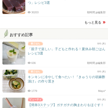
つ」レシピ3選
30203
朝時間.jp編集部
もっと見る
おすすめ記事
8/6 (木)
「親子で楽しい」子どもと作れる！夏休み朝ごはん
レシピ3選
636
朝時間.jp編集部
8/6 (木)
キンキンに冷やして食べたい！『きゅうりの胡麻酢
漬け』の作り置き
1779
Mayu*
8/6 (木)
【簡単3ステップ】ガチガチの胸まわりをほぐす！