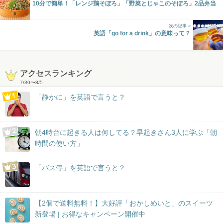
10分で簡単！「レンジ鶏そぼろ」「野菜とじゃこのそぼろ」2品弁当
次の記事 »
英語「go for a drink」の意味って？
アクセスランキング
7/30
〜
8/5
「静かに」を英語で言うと？
朝4時台に起きる人は何してる？早起きさん3人に学ぶ「朝
時間の使い方」
「バス停」を英語で言うと？
【2個で送料無料！】大好評「おかしめいと」のスイーツ
新登場 | お得なキャンペーン開催中