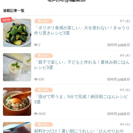
連載記事一覧
NEW
8/7 (金)
「ポリポリ食感が楽しい」火を使わない！きゅうり
作り置きレシピ3選
2
朝時間.jp編集部
8/6 (木)
「親子で楽しい」子どもと作れる！夏休み朝ごはん
レシピ3選
636
朝時間.jp編集部
8/5 (水)
「混ぜて即うま」5分で完成！納豆朝ごはんレシピ
3選
4642
朝時間.jp編集部
8/4 (火)
材料3つだけ！暑い朝にうれしい「ひんやりおや