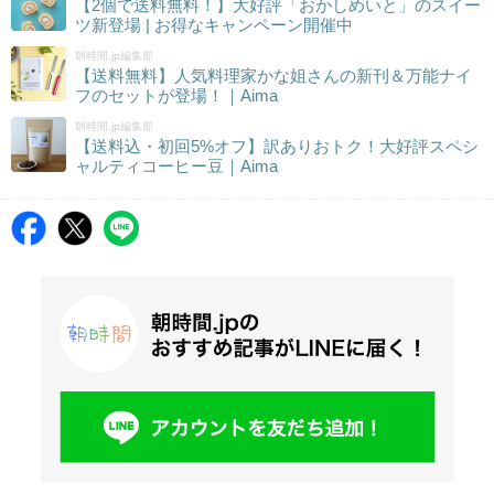
【2個で送料無料！】大好評「おかしめいと」のスイー
ツ新登場 | お得なキャンペーン開催中
朝時間.jp編集部
【送料無料】人気料理家かな姐さんの新刊＆万能ナイ
フのセットが登場！｜Aima
朝時間.jp編集部
【送料込・初回5%オフ】訳ありおトク！大好評スペシ
ャルティコーヒー豆｜Aima