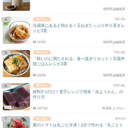
朝時間.jp編集部
8/2 (日)
冷蔵庫にあると助かる！玉ねぎたっぷり作り置きレ
シピ3選
19782
朝時間.jp編集部
7/31 (金)
「軽いのに満たされる」食べ過ぎリセット！豆腐丼
朝ごはんレシピ3選
10048
朝時間.jp編集部
8/30 (金)
材料3つだけ！電子レンジで簡単「水ようかん」の
作り方
BLOG
137716
料理家 エプロン
8/4 (火)
夏のトマトは丸ごと冷凍！2分で作れる「丸ごとト