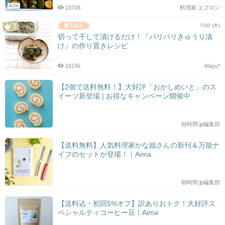
BLOG
23708
料理家 エプロン
7/30 (木)
切って干して漬けるだけ！『パリパリきゅうり漬
け』の作り置きレシピ
19196
Mayu*
【2個で送料無料！】大好評「おかしめいと」のス
イーツ新登場 | お得なキャンペーン開催中
朝時間.jp編集部
【送料無料】人気料理家かな姐さんの新刊＆万能ナ
イフのセットが登場！｜Aima
朝時間.jp編集部
【送料込・初回5%オフ】訳ありおトク！大好評ス
ペシャルティコーヒー豆｜Aima