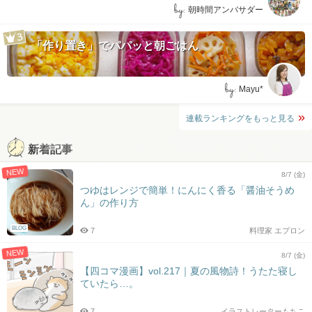
by:
朝時間アンバサダー
「作り置き」でパパッと朝ごはん
by:
Mayu*
連載ランキングをもっと見る
新着記事
NEW
8/7 (金)
つゆはレンジで簡単！にんにく香る「醤油そうめ
ん」の作り方
BLOG
7
料理家 エプロン
NEW
8/7 (金)
【四コマ漫画】vol.217｜夏の風物詩！うたた寝し
ていたら…。
7
イラストレーターもちこ