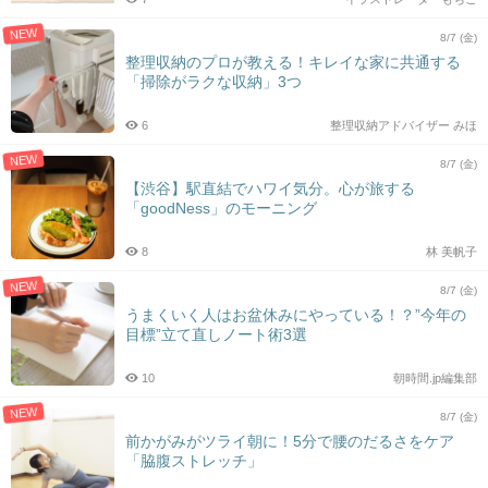
NEW
8/7 (金)
整理収納のプロが教える！キレイな家に共通する
「掃除がラクな収納」3つ
6
整理収納アドバイザー みほ
NEW
8/7 (金)
【渋谷】駅直結でハワイ気分。心が旅する
「goodNess」のモーニング
8
林 美帆子
NEW
8/7 (金)
うまくいく人はお盆休みにやっている！？”今年の
目標”立て直しノート術3選
10
朝時間.jp編集部
NEW
8/7 (金)
前かがみがツライ朝に！5分で腰のだるさをケア
「脇腹ストレッチ」