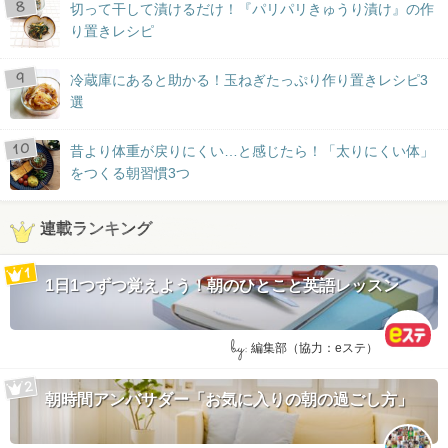
切って干して漬けるだけ！『パリパリきゅうり漬け』の作
り置きレシピ
冷蔵庫にあると助かる！玉ねぎたっぷり作り置きレシピ3
選
昔より体重が戻りにくい…と感じたら！「太りにくい体」
をつくる朝習慣3つ
連載ランキング
1日1つずつ覚えよう！朝のひとこと英語レッスン
by:
編集部（協力：eステ）
朝時間アンバサダー「お気に入りの朝の過ごし方」