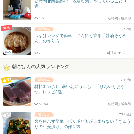
朝時間.jp編集部の「地震対策」やっていること10
選
4891
朝時間.jp編集部
NEW
8/7 (金)
つゆはレンジで簡単！にんにく香る「醤油そうめ
ん」の作り方
BLOG
7
料理家 エプロン
朝ごはんの人気ランキング
8/4 (火)
材料3つだけ！暑い朝にうれしい「ひんやりおや
つ」レシピ3選
30203
朝時間.jp編集部
7/31 (金)
火を使わず簡単！ポリポリ箸が止まらない「きゅう
りの生姜漬け」の作り方