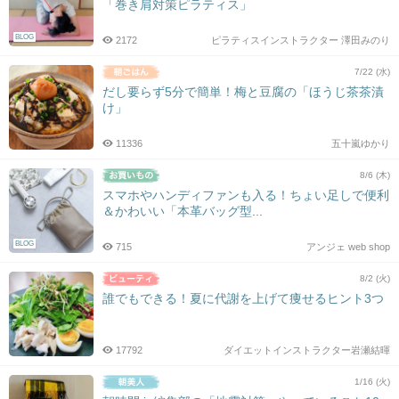
「巻き肩対策ピラティス」
BLOG
2172
ピラティスインストラクター 澤田みのり
7/22 (水)
だし要らず5分で簡単！梅と豆腐の「ほうじ茶茶漬
け」
11336
五十嵐ゆかり
8/6 (木)
スマホやハンディファンも入る！ちょい足しで便利
＆かわいい「本革バッグ型...
BLOG
715
アンジェ web shop
8/2 (火)
誰でもできる！夏に代謝を上げて痩せるヒント3つ
17792
ダイエットインストラクター岩瀬結暉
1/16 (火)