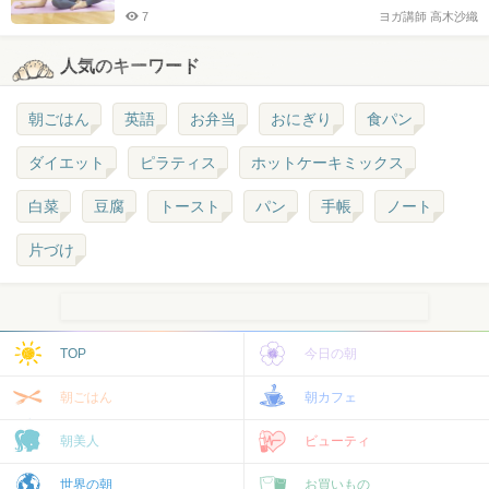
7
ヨガ講師 高木沙織
人気のキーワード
朝ごはん
英語
お弁当
おにぎり
食パン
ダイエット
ピラティス
ホットケーキミックス
白菜
豆腐
トースト
パン
手帳
ノート
片づけ
TOP
今日の朝
朝ごはん
朝カフェ
朝美人
ビューティ
世界の朝
お買いもの