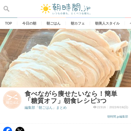
Skip
to
content
TOP
今日の朝
朝ごはん
朝カフェ
朝美人スタイル
食べながら痩せたいなら！簡単
「糖質オフ」朝食レシピ3つ
編集部「朝ごはん」まとめ
22316
2022/6/19(日)
朝時間.jp編集部