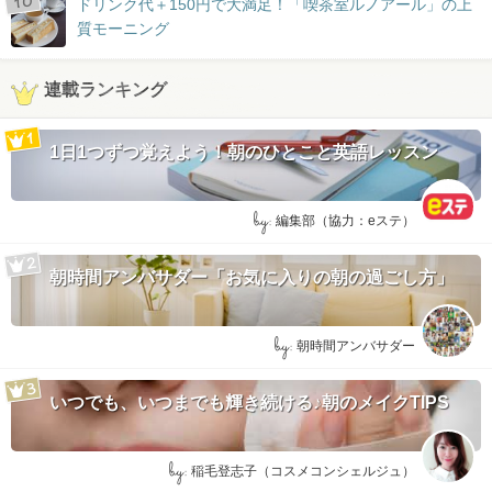
ドリンク代＋150円で大満足！「喫茶室ルノアール」の上
質モーニング
連載ランキング
1日1つずつ覚えよう！朝のひとこと英語レッスン
by:
編集部（協力：eステ）
朝時間アンバサダー「お気に入りの朝の過ごし方」
by:
朝時間アンバサダー
いつでも、いつまでも輝き続ける♪朝のメイクTIPS
by:
稲毛登志子（コスメコンシェルジュ）