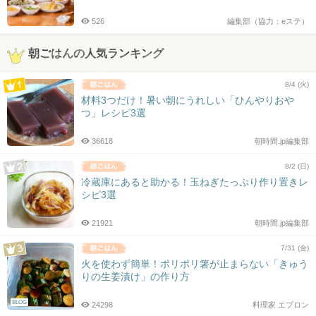
526
編集部（協力：eステ）
朝ごはんの人気ランキング
8/4 (火)
材料3つだけ！暑い朝にうれしい「ひんやりおや
つ」レシピ3選
36618
朝時間.jp編集部
8/2 (日)
冷蔵庫にあると助かる！玉ねぎたっぷり作り置きレ
シピ3選
21921
朝時間.jp編集部
7/31 (金)
火を使わず簡単！ポリポリ箸が止まらない「きゅう
りの生姜漬け」の作り方
BLOG
24298
料理家 エプロン