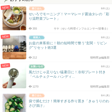
NEW
8/8 (土)
せいろでモーニング！マーマレード醤油タレの「彩
り温野菜プレート」
355
サヤ（せいろ料理インフルエンサー/栄養士）
NEW
8/8 (土)
お盆の来客前に！朝の短時間で整う“玄関・リビン
グ”リセット術3選
212
朝時間.jp編集部
NEW
8/8 (土)
風だけじゃ足りない猛暑日に！冷却プレート付き
「ペルチェクール ハンディ...
1270
朝時間.jp編集部
8/4 (木)
袋で揉むだけ！簡単すぎる作り置き「きゅうりのわ
さび漬け」