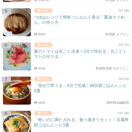
139258
料理家 エプロン
8/7 (金)
つゆはレンジで簡単！にんにく香る「醤油そうめ
ん」の作り方
BLOG
8954
料理家 エプロン
8/4 (火)
夏のトマトは丸ごと冷凍！2分で作れる「丸ごとト
マトのサラダ」
6530
野菜料理家 やのくにこ
8/5 (水)
「混ぜて即うま」5分で完成！納豆朝ごはんレシピ
3選
6620
朝時間.jp編集部
7/31 (金)
「軽いのに満たされる」食べ過ぎリセット！豆腐丼
朝ごはんレシピ3選