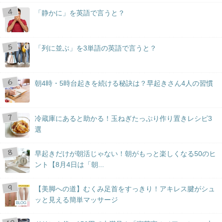
「静かに」を英語で言うと？
「列に並ぶ」を3単語の英語で言うと？
朝4時・5時台起きを続ける秘訣は？早起きさん4人の習慣
冷蔵庫にあると助かる！玉ねぎたっぷり作り置きレシピ3
選
早起きだけが朝活じゃない！朝がもっと楽しくなる50のヒ
ント【8月4日は「朝...
【美脚への道】むくみ足首をすっきり！アキレス腱がシュ
ッと見える簡単マッサージ
BLOG