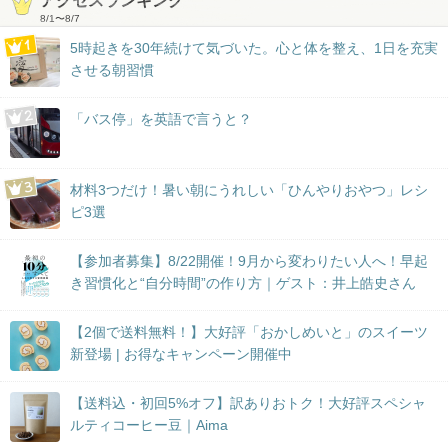
アクセスランキング
8/1
〜
8/7
5時起きを30年続けて気づいた。心と体を整え、1日を充実
させる朝習慣
「バス停」を英語で言うと？
材料3つだけ！暑い朝にうれしい「ひんやりおやつ」レシ
ピ3選
【参加者募集】8/22開催！9月から変わりたい人へ！早起
き習慣化と“自分時間”の作り方｜ゲスト：井上皓史さん
【2個で送料無料！】大好評「おかしめいと」のスイーツ
新登場 | お得なキャンペーン開催中
【送料込・初回5%オフ】訳ありおトク！大好評スペシャ
ルティコーヒー豆｜Aima