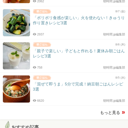
2062
朝時間.jp編集部
8/7 (金)
「ポリポリ食感が楽しい」火を使わない！きゅうり
作り置きレシピ3選
2937
朝時間.jp編集部
8/6 (木)
「親子で楽しい」子どもと作れる！夏休み朝ごはん
レシピ3選
758
朝時間.jp編集部
8/5 (水)
「混ぜて即うま」5分で完成！納豆朝ごはんレシピ
3選
6620
朝時間.jp編集部
もっと見る
おすすめ記事