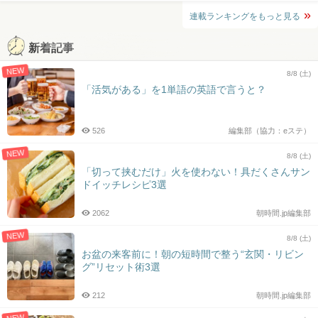
連載ランキングをもっと見る
新着記事
NEW
8/8 (土)
「活気がある」を1単語の英語で言うと？
526
編集部（協力：eステ）
NEW
8/8 (土)
「切って挟むだけ」火を使わない！具だくさんサン
ドイッチレシピ3選
2062
朝時間.jp編集部
NEW
8/8 (土)
お盆の来客前に！朝の短時間で整う“玄関・リビン
グ”リセット術3選
212
朝時間.jp編集部