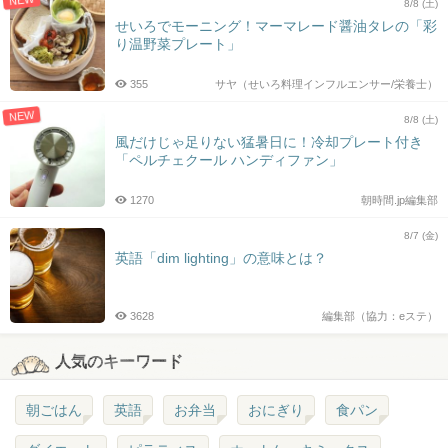
NEW
8/8 (土)
せいろでモーニング！マーマレード醤油タレの「彩
り温野菜プレート」
355
サヤ（せいろ料理インフルエンサー/栄養士）
NEW
8/8 (土)
風だけじゃ足りない猛暑日に！冷却プレート付き
「ペルチェクール ハンディファン」
1270
朝時間.jp編集部
8/7 (金)
英語「dim lighting」の意味とは？
3628
編集部（協力：eステ）
人気のキーワード
朝ごはん
英語
お弁当
おにぎり
食パン