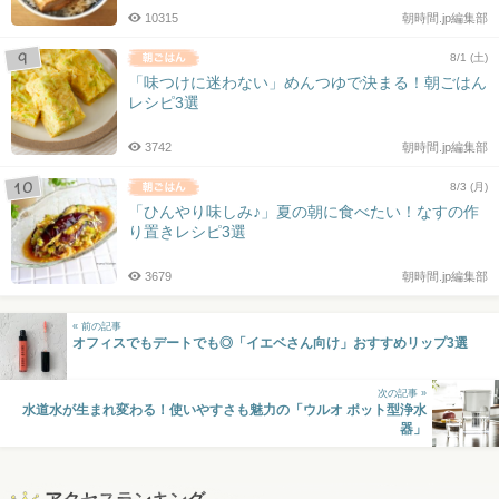
10315
朝時間.jp編集部
8/1 (土)
「味つけに迷わない」めんつゆで決まる！朝ごはん
レシピ3選
3742
朝時間.jp編集部
8/3 (月)
「ひんやり味しみ♪」夏の朝に食べたい！なすの作
り置きレシピ3選
3679
朝時間.jp編集部
« 前の記事
オフィスでもデートでも◎「イエベさん向け」おすすめリップ3選
次の記事 »
水道水が生まれ変わる！使いやすさも魅力の「ウルオ ポット型浄水
器」