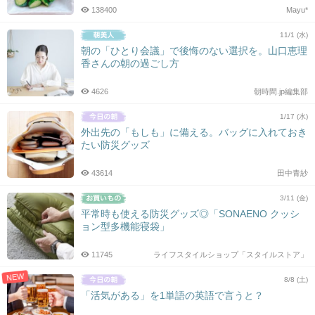
138400
Mayu*
11/1 (水)
朝の「ひとり会議」で後悔のない選択を。山口恵理
香さんの朝の過ごし方
4626
朝時間.jp編集部
1/17 (水)
外出先の「もしも」に備える。バッグに入れておき
たい防災グッズ
43614
田中青紗
3/11 (金)
平常時も使える防災グッズ◎「SONAENO クッシ
ョン型多機能寝袋」
11745
ライフスタイルショップ「スタイルストア」
NEW
8/8 (土)
「活気がある」を1単語の英語で言うと？