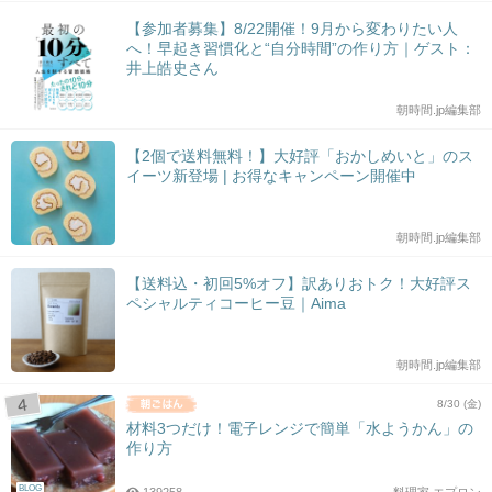
【参加者募集】8/22開催！9月から変わりたい人
へ！早起き習慣化と“自分時間”の作り方｜ゲスト：
井上皓史さん
朝時間.jp編集部
【2個で送料無料！】大好評「おかしめいと」のス
イーツ新登場 | お得なキャンペーン開催中
朝時間.jp編集部
【送料込・初回5%オフ】訳ありおトク！大好評ス
ペシャルティコーヒー豆｜Aima
朝時間.jp編集部
8/30 (金)
材料3つだけ！電子レンジで簡単「水ようかん」の
作り方
BLOG