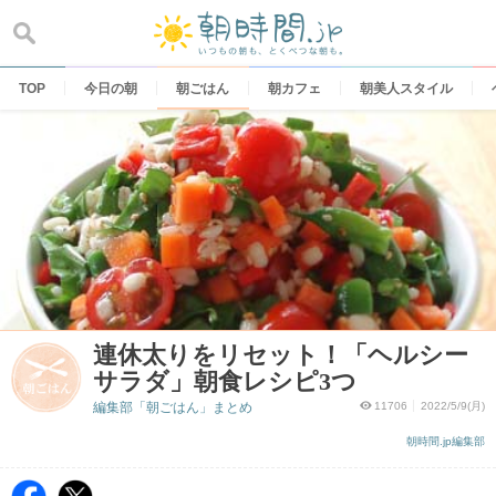
Skip
to
content
TOP
今日の朝
朝ごはん
朝カフェ
朝美人スタイル
連休太りをリセット！「ヘルシー
サラダ」朝食レシピ3つ
編集部「朝ごはん」まとめ
11706
2022/5/9(月)
朝時間.jp編集部