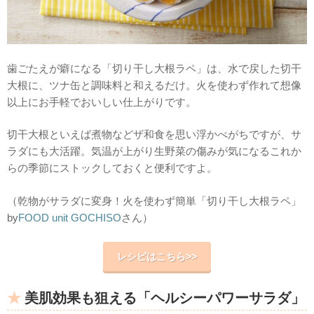
歯ごたえが癖になる「切り干し大根ラペ」は、水で戻した切干
大根に、ツナ缶と調味料と和えるだけ。火を使わず作れて想像
以上にお手軽でおいしい仕上がりです。
切干大根といえば煮物などザ和食を思い浮かべがちですが、サ
ラダにも大活躍。気温が上がり生野菜の傷みが気になるこれか
らの季節にストックしておくと便利ですよ。
（乾物がサラダに変身！火を使わず簡単「切り干し大根ラペ」
by
FOOD unit GOCHISO
さん）
レシピはこちら>>
美肌効果も狙える「ヘルシーパワーサラダ」