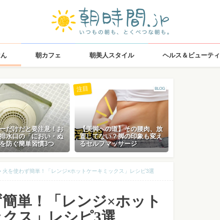
はん
朝カフェ
朝美人スタイル
ヘルス＆ビューティ
注目
BLOG
ーだけだと要注意！お
【美脚への道】その腰肉、放
排水口の「におい・ぬ
置してない？脚の印象も変え
を防ぐ簡単習慣3つ
るセルフマッサージ
>
火を使わず簡単！「レンジ×ホットケーキミックス」レシピ3選
ず簡単！「レンジ×ホット
クス」レシピ3選