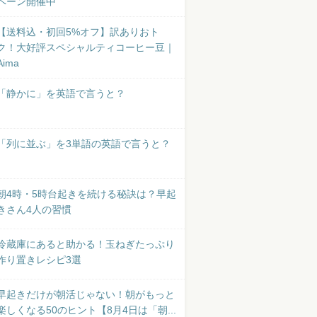
ペーン開催中
【送料込・初回5%オフ】訳ありおト
ク！大好評スペシャルティコーヒー豆｜
Aima
「静かに」を英語で言うと？
「列に並ぶ」を3単語の英語で言うと？
朝4時・5時台起きを続ける秘訣は？早起
きさん4人の習慣
冷蔵庫にあると助かる！玉ねぎたっぷり
作り置きレシピ3選
早起きだけが朝活じゃない！朝がもっと
楽しくなる50のヒント【8月4日は「朝...