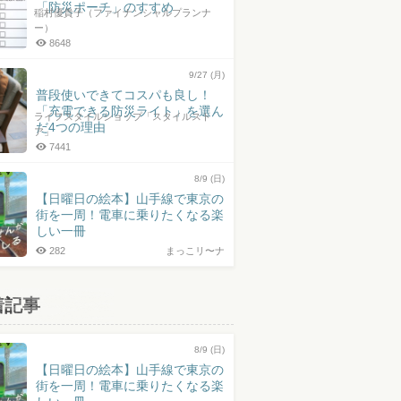
「防災ポーチ」のすすめ
稲村優貴子（ファイナンシャルプランナ
ー）
8648
9/27 (月)
普段使いできてコスパも良し！
「充電できる防災ライト」を選ん
ライフスタイルショップ「スタイルスト
だ4つの理由
ア」
7441
8/9 (日)
【日曜日の絵本】山手線で東京の
街を一周！電車に乗りたくなる楽
しい一冊
282
まっこリ〜ナ
着記事
8/9 (日)
【日曜日の絵本】山手線で東京の
街を一周！電車に乗りたくなる楽