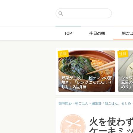
TOP
今日の朝
朝ご
Skip
注目
注目
to
content
野菜が主役！「ピーマンの蒲
シャワ
焼き」「レンジにんじんしり
風呂の
しり」2品弁当
めり」
朝時間.jp
>
朝ごはん
>
編集部「朝ごはん」まとめ
火を使わ
ケーキミッ