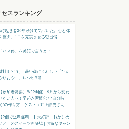
クセスランキング
8
5時起きを30年続けて気づいた。心と体
を整え、1日を充実させる朝習慣
「バス停」を英語で言うと？
材料3つだけ！暑い朝にうれしい「ひん
やりおやつ」レシピ3選
【参加者募集】8/22開催！9月から変わ
りたい人へ！早起き習慣化と“自分時
間”の作り方｜ゲスト：井上皓史さん
【2個で送料無料！】大好評「おかしめ
いと」のスイーツ新登場 | お得なキャン