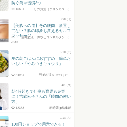
防ぐ簡単習慣3つ
16691
せのお愛（クリンネスト）
8/9 (日)
【美脚への道】その腰肉、放置し
てない？脚の印象も変えるセルフ
マッサージ
金井志江（脚やせコンサルタント）
2330
8/10 (土)
夏の朝ごはんにおすすめ！簡単お
いしい「やみつきキュウリ」
54954
野菜料理家 やのくにこ
4/1 (金)
朝4時起きで仕事も育児も充実
に！吉武麻子さんの「時間の使い
方」
12363
朝時間.jp編集部
9/14 (木)
100円ショップで用意できる！