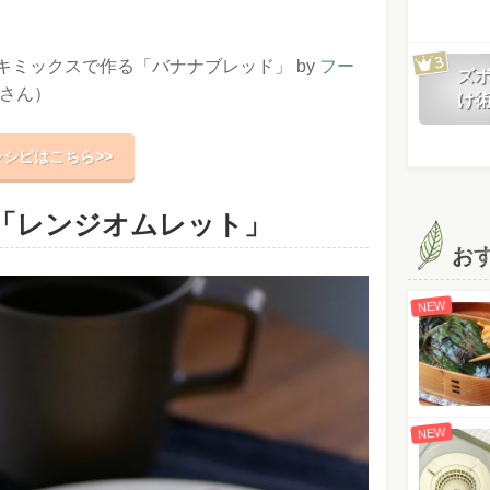
キミックスで作る「バナナブレッド」 by
フー
ズ
さん）
け
レシピはこちら>>
「レンジオムレット」
お
NEW
NEW