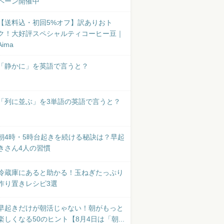
ペーン開催中
【送料込・初回5%オフ】訳ありおト
ク！大好評スペシャルティコーヒー豆｜
Aima
「静かに」を英語で言うと？
「列に並ぶ」を3単語の英語で言うと？
朝4時・5時台起きを続ける秘訣は？早起
きさん4人の習慣
冷蔵庫にあると助かる！玉ねぎたっぷり
作り置きレシピ3選
早起きだけが朝活じゃない！朝がもっと
楽しくなる50のヒント【8月4日は「朝...