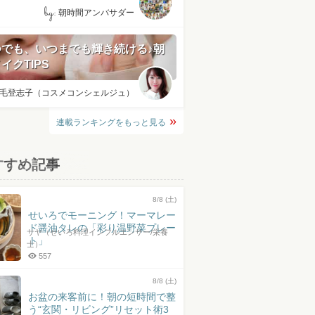
by:
朝時間アンバサダー
つでも、いつまでも輝き続ける♪朝
イクTIPS
毛登志子（コスメコンシェルジュ）
連載ランキングをもっと見る
すすめ記事
8/8 (土)
せいろでモーニング！マーマレー
ド醤油タレの「彩り温野菜プレー
サヤ（せいろ料理インフルエンサー/栄養
ト」
士）
557
8/8 (土)
お盆の来客前に！朝の短時間で整
う“玄関・リビング”リセット術3