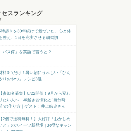
クセスランキング
7
5時起きを30年続けて気づいた。心と体
を整え、1日を充実させる朝習慣
「バス停」を英語で言うと？
材料3つだけ！暑い朝にうれしい「ひん
やりおやつ」レシピ3選
【参加者募集】8/22開催！9月から変わ
りたい人へ！早起き習慣化と“自分時
間”の作り方｜ゲスト：井上皓史さん
【2個で送料無料！】大好評「おかしめ
いと」のスイーツ新登場 | お得なキャン