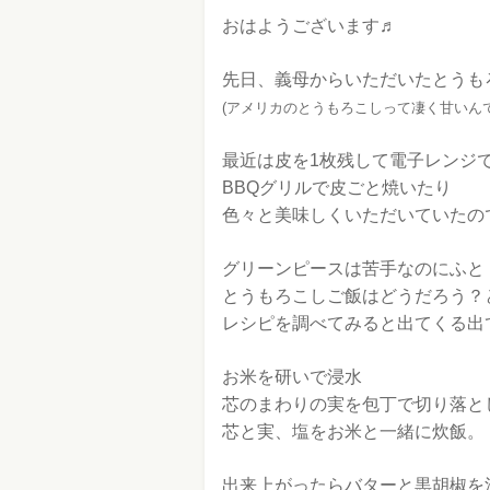
おはようございます♬
先日、義母からいただいたとうも
(アメリカのとうもろこしって凄く甘いんで
最近は皮を1枚残して電子レンジ
BBQグリルで皮ごと焼いたり
色々と美味しくいただいていたの
グリーンピースは苦手なのにふと
とうもろこしご飯はどうだろう？
レシピを調べてみると出てくる出
お米を研いで浸水
芯のまわりの実を包丁で切り落と
芯と実、塩をお米と一緒に炊飯。
出来上がったらバターと黒胡椒を