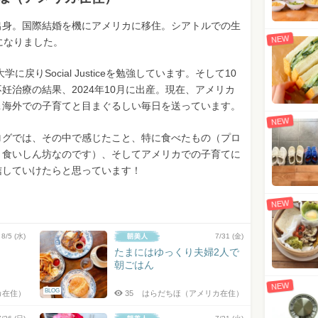
出身。国際結婚を機にアメリカに移住。シアトルでの生
NEW
になりました。
大学に戻りSocial Justiceを勉強しています。そして10
妊治療の結果、2024年10月に出産。現在、アメリカ
＆海外での子育てと目まぐるしい毎日を送っています。
NEW
ログでは、その中で感じたこと、特に食べたもの（プロ
、食いしん坊なのです）、そしてアメリカでの子育てに
信していけたらと思っています！
NEW
8/5 (水)
7/31 (金)
たまにはゆっくり夫婦2人で
朝ごはん
NEW
BLOG
カ在住）
35
はらだちほ（アメリカ在住）