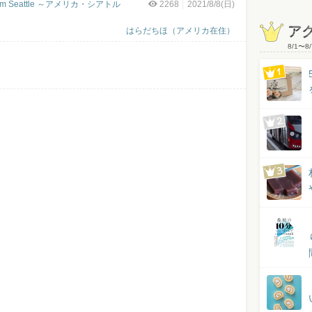
y from Seattle ～アメリカ・シアトル
2268
2021/8/8(日)
ア
はらだちほ（アメリカ在住）
8/1
〜
8/