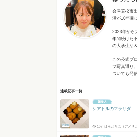
会津若松市
活が10年目
2023年から
年間続けた不
の大学生活
この公式ブ
フ写真通り
ついても発
連載記事一覧
シアトルのマラサダ
BLOG
157
はらだちほ（アメリ