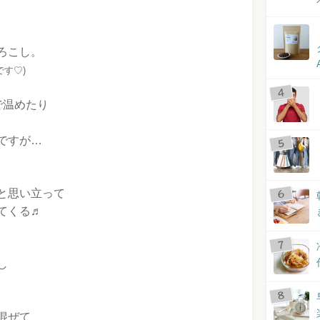
ろこし。
す♡)
で温めたり
ですが…
と思い立って
てくる♬
し
混ぜて