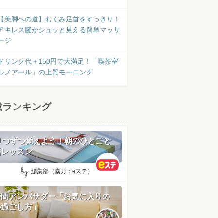
【美脚への道】むくみ足首をすっきり！
アキレス腱がシュッと見える簡単マッサ
ージ
ドリンク代＋150円で大満足！「喫茶室
ルノアール」の上質モーニング
載ランキング
日1つずつ覚えよう！朝のひとこと
語レッスン
by:
編集部（協力：eステ）
時間アンバサダー「お気に入りの
の過ごし方」