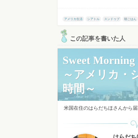
アメリカ生活
シアトル
スンドゥブ
朝ごはん
この記事を書いた人
Sweet Morning D
～アメリカ・
時間～
米国在住のはらだちほさんから届
W
はらだち