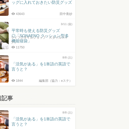
ッグに入れておきたい防災グッズ
43643
田中青紗
3/11 (金)
平常時も使える防災グッズ
◎「SONAENO クッション型多
ライフスタイルショップ「スタイルスト
機能寝袋」
ア」
11750
8/8 (土)
「活気がある」を1単語の英語で
言うと？
1844
編集部（協力：eステ）
着記事
8/8 (土)
「活気がある」を1単語の英語で
言うと？