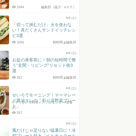
1844
編集部（協力：eステ）
8/8 (土)
「切って挟むだけ」火を使わな
い！具だくさんサンドイッチレシ
ピ3選
3266
朝時間.jp編集部
8/8 (土)
お盆の来客前に！朝の短時間で整
う“玄関・リビング”リセット術3
選
262
朝時間.jp編集部
8/8 (土)
せいろでモーニング！マーマレー
ド醤油タレの「彩り温野菜プレー
サヤ（せいろ料理インフルエンサー/栄養
ト」
士）
557
8/8 (土)
風だけじゃ足りない猛暑日に！冷
却プレート付き「ペルチェクール