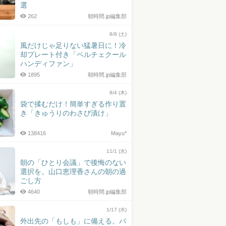
選
262
朝時間.jp編集部
8/8 (土)
風だけじゃ足りない猛暑日に！冷
却プレート付き「ペルチェクール
ハンディファン」
1895
朝時間.jp編集部
8/4 (木)
袋で揉むだけ！簡単すぎる作り置
き「きゅうりのわさび漬け」
138416
Mayu*
11/1 (水)
朝の「ひとり会議」で後悔のない
選択を。山口恵理香さんの朝の過
ごし方
4640
朝時間.jp編集部
1/17 (水)
外出先の「もしも」に備える。バ