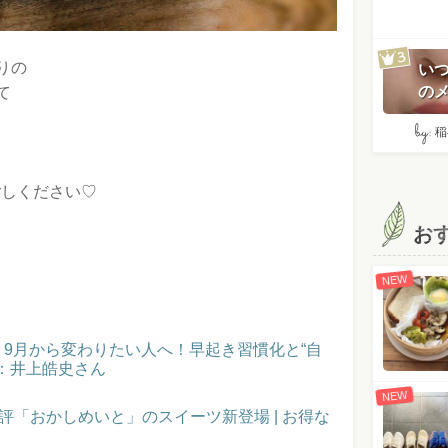
りの
い
のメ
て
by:
稲
ごしください♡
お
NEW
催！9月から変わりたい人へ！早起き習慣化と“自
：井上皓史さん
NEW
評「おかしめいと」のスイーツ新登場 | お得な