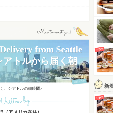
Nice to meet you!
elivery from Seattle
NEW
シアトルから届く朝
公式ブログ
新
く、シアトルの朝時間♪
ritten by
NEW
ほ（アメリカ在住）