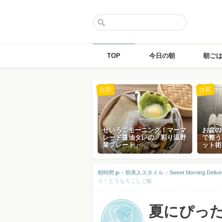
TOP
今日の朝
朝ご
Skip
注目
注目
to
content
せいろでモーニング！マーマ
お盆の
レード醤油タレの「彩り温野
で整う
菜プレート」
ット術
朝時間.jp
>
朝美人スタイル
>
Sweet Morning D
り！とうもろこしご飯
夏にぴっ