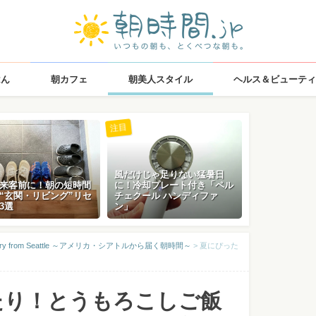
はん
朝カフェ
朝美人スタイル
ヘルス＆ビューティ
注目
風だけじゃ足りない猛暑日
来客前に！朝の短時間
に！冷却プレート付き「ペル
“玄関・リビング”リセ
チェクール ハンディファ
3選
ン」
elivery from Seattle ～アメリカ・シアトルから届く朝時間～
>
夏にぴった
たり！とうもろこしご飯