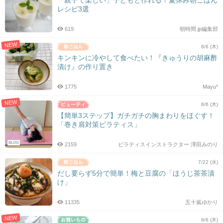
「親子で楽しい」子どもと作れる！夏休み朝ごはん
レシピ3選
619
朝時間.jp編集部
NEW
8/6 (木)
キンキンに冷やして食べたい！『きゅうりの胡麻酢
漬け』の作り置き
1775
Mayu*
NEW
8/6 (木)
【簡単3ステップ】ガチガチの胸まわりをほぐす！
「巻き肩対策ピラティス」
BLOG
2159
ピラティスインストラクター 澤田みのり
7/22 (水)
だし要らず5分で簡単！梅と豆腐の「ほうじ茶茶漬
け」
11335
五十嵐ゆかり
NEW
8/6 (木)