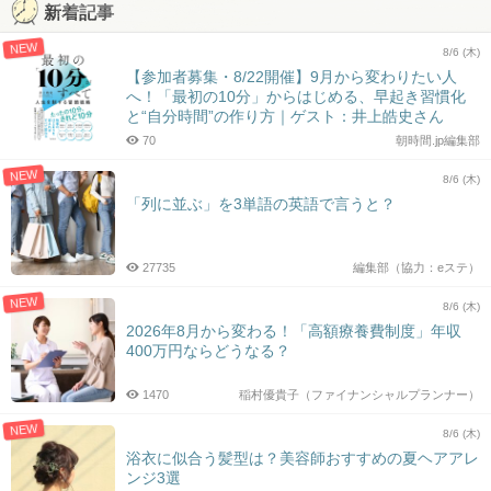
新着記事
NEW
8/6 (木)
【参加者募集・8/22開催】9月から変わりたい人
へ！「最初の10分」からはじめる、早起き習慣化
と“自分時間”の作り方｜ゲスト：井上皓史さん
70
朝時間.jp編集部
NEW
8/6 (木)
「列に並ぶ」を3単語の英語で言うと？
27735
編集部（協力：eステ）
NEW
8/6 (木)
2026年8月から変わる！「高額療養費制度」年収
400万円ならどうなる？
1470
稲村優貴子（ファイナンシャルプランナー）
NEW
8/6 (木)
浴衣に似合う髪型は？美容師おすすめの夏ヘアアレ
ンジ3選