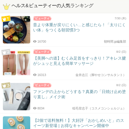
ヘルス&ビューティーの人気ランキング
7/30 (木)
昔より体重が戻りにくい…と感じたら！「太りにく
い体」をつくる朝習慣3つ
16700
朝時間.jp編集部
8/2 (日)
【美脚への道】むくみ足首をすっきり！アキレス腱
がシュッと見える簡単マッサージ
BLOG
16313
金井志江（脚やせコンサルタント）
8/2 (日)
ファンデの上からどうする？真夏の「日焼け止め塗
り直し」メイク術
8034
稲毛登志子（コスメコンシェルジュ）
【2個で送料無料！】大好評「おかしめいと」のス
イーツ新登場 | お得なキャンペーン開催中