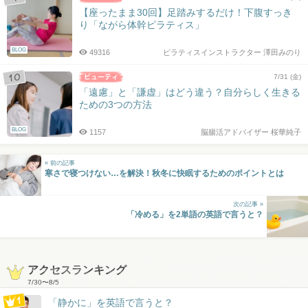
【座ったまま30回】足踏みするだけ！下腹すっき
り「ながら体幹ピラティス」
BLOG
49316
ピラティスインストラクター 澤田みのり
7/31 (金)
「遠慮」と「謙虚」はどう違う？自分らしく生きる
ための3つの方法
BLOG
1157
脳腸活アドバイザー 桜華純子
« 前の記事
寒さで寝つけない…を解決！秋冬に快眠するためのポイントとは
次の記事 »
「冷める」を2単語の英語で言うと？
アクセスランキング
7/30
〜
8/5
「静かに」を英語で言うと？