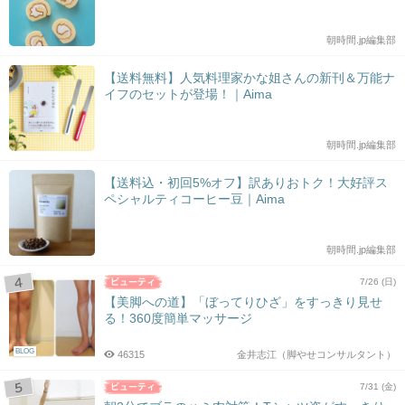
朝時間.jp編集部
【送料無料】人気料理家かな姐さんの新刊＆万能ナ
イフのセットが登場！｜Aima
朝時間.jp編集部
【送料込・初回5%オフ】訳ありおトク！大好評ス
ペシャルティコーヒー豆｜Aima
朝時間.jp編集部
7/26 (日)
【美脚への道】「ぼってりひざ」をすっきり見せ
る！360度簡単マッサージ
BLOG
46315
金井志江（脚やせコンサルタント）
7/31 (金)