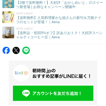
【2個で送料無料！】大好評「おかしめいと」のスイー
ツ新登場 | お得なキャンペーン開催中
朝時間.jp編集部
【送料無料】人気料理家かな姐さんの新刊＆万能ナイ
フのセットが登場！｜Aima
朝時間.jp編集部
【送料込・初回5%オフ】訳ありおトク！大好評スペシ
ャルティコーヒー豆｜Aima