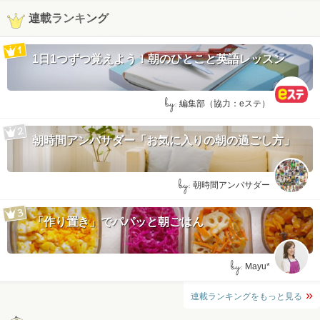
連載ランキング
1日1つずつ覚えよう！朝のひとこと英語レッスン
by:
編集部（協力：eステ）
朝時間アンバサダー「お気に入りの朝の過ごし方」
by:
朝時間アンバサダー
「作り置き」でパパッと朝ごはん
by:
Mayu*
連載ランキングをもっと見る