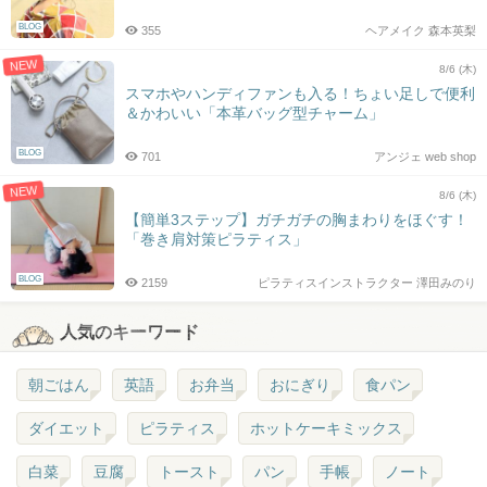
BLOG
355
ヘアメイク 森本英梨
NEW
8/6 (木)
スマホやハンディファンも入る！ちょい足しで便利
＆かわいい「本革バッグ型チャーム」
BLOG
701
アンジェ web shop
NEW
8/6 (木)
【簡単3ステップ】ガチガチの胸まわりをほぐす！
「巻き肩対策ピラティス」
BLOG
2159
ピラティスインストラクター 澤田みのり
人気のキーワード
朝ごはん
英語
お弁当
おにぎり
食パン
ダイエット
ピラティス
ホットケーキミックス
白菜
豆腐
トースト
パン
手帳
ノート