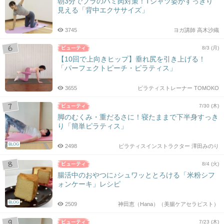
朝3分でブラのハミ肉対策！Tシャツ姿がすっきり
見える「背中エクササイズ」
3745
ヨガ講師 高木沙織
8/3 (月)
【10回で上向きヒップ】垂れ尻を引き上げる！
「パーフェクトピーチ・ピラティス」
3655
ピラティストレーナー TOMOKO
7/30 (木)
脚のむくみ・重だるさに！寝たままで下半身すっき
り「簡単ピラティス」
BLOG
2498
ピラティスインストラクター 澤田みのり
8/4 (火)
腸活中のおやつに♪シュワッととろける「米粉シフ
ォンケーキ」レシピ
BLOG
2509
神田恵（Hana）（美腸ケアセラピスト）
7/23 (木)