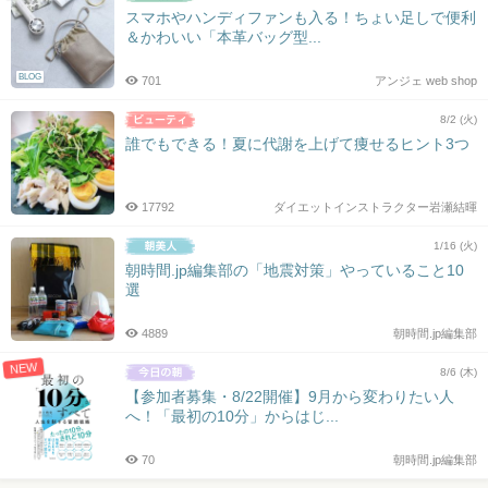
スマホやハンディファンも入る！ちょい足しで便利
＆かわいい「本革バッグ型...
BLOG
701
アンジェ web shop
8/2 (火)
誰でもできる！夏に代謝を上げて痩せるヒント3つ
17792
ダイエットインストラクター岩瀬結暉
1/16 (火)
朝時間.jp編集部の「地震対策」やっていること10
選
4889
朝時間.jp編集部
NEW
8/6 (木)
【参加者募集・8/22開催】9月から変わりたい人
へ！「最初の10分」からはじ...
70
朝時間.jp編集部