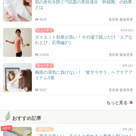
肌の老化を防ぐ!?話題の美容成分「幹細胞」の効果
とは
4620
美容家 飯塚美香
6/16 (火)
ダイエット効果が高い！その場で跳ぶだけ「エアな
わとび」応用編3つ
21634
美容家 飯塚美香
6/9 (火)
梅雨の湿気に負けない！「髪サラサラ」ヘアケアア
イテム3選
5327
美容家 飯塚美香
もっと見る
おすすめ記事
NEW
8/6 (木)