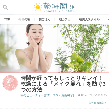
Skip
to
content
TOP
今日の朝
朝ごはん
朝カフェ
朝美人スタイル
時間が経ってもしっとりキレイ！
乾燥による「メイク崩れ」を防ぐ3
つの方法
朝のビューティー習慣１２３♪ [更新終了]
4254
2019/10/29(火)
美容家 飯塚美香