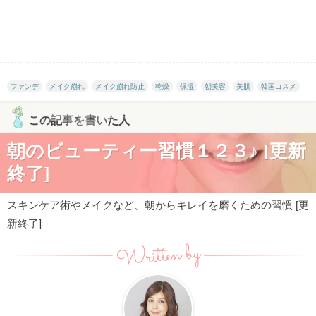
ファンデ
メイク崩れ
メイク崩れ防止
乾燥
保湿
朝美容
美肌
韓国コスメ
この記事を書いた人
朝のビューティー習慣１２３♪ [更新
終了]
スキンケア術やメイクなど、朝からキレイを磨くための習慣 [更
新終了]
Written by