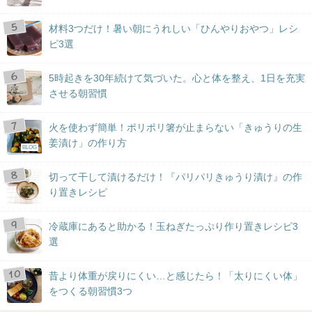
材料3つだけ！暑い朝にうれしい「ひんやりおやつ」レシ
ピ3選
5時起きを30年続けて気づいた。心と体を整え、1日を充実
させる朝習慣
火を使わず簡単！ポリポリ箸が止まらない「きゅうりの生
姜漬け」の作り方
BLOG
切って干して漬けるだけ！『パリパリきゅうり漬け』の作
り置きレシピ
冷蔵庫にあると助かる！玉ねぎたっぷり作り置きレシピ3
選
昔より体重が戻りにくい…と感じたら！「太りにくい体」
をつくる朝習慣3つ