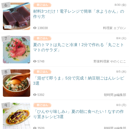
8/30 (金)
材料3つだけ！電子レンジで簡単「水ようかん」の
作り方
BLOG
138038
料理家 エプロン
8/4 (火)
夏のトマトは丸ごと冷凍！2分で作れる「丸ごとト
マトのサラダ」
5748
野菜料理家 やのくにこ
8/5 (水)
「混ぜて即うま」5分で完成！納豆朝ごはんレシピ
3選
5392
朝時間.jp編集部
8/3 (月)
「ひんやり味しみ♪」夏の朝に食べたい！なすの作
り置きレシピ3選
3509
朝時間.jp編集部