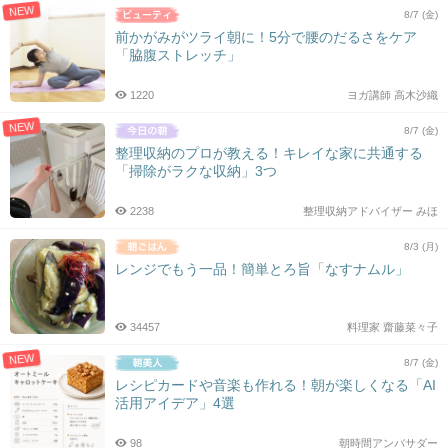
NEW
8/7 (金)
前かがみがツライ朝に！5分で腰のだるさをケア
「脇腹ストレッチ」
1220
ヨガ講師 高木沙織
NEW
8/7 (金)
整理収納のプロが教える！キレイな家に共通する
「掃除がラクな収納」3つ
2238
整理収納アドバイザー みほ
8/3 (月)
レンジでもう一品！簡単とろ旨「なすナムル」
34457
料理家 齋藤菜々子
NEW
8/7 (金)
レシピカードや音楽も作れる！朝が楽しくなる「AI
活用アイデア」4選
98
朝時間アンバサダー