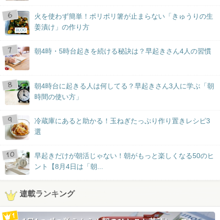
火を使わず簡単！ポリポリ箸が止まらない「きゅうりの生
姜漬け」の作り方
BLOG
朝4時・5時台起きを続ける秘訣は？早起きさん4人の習慣
朝4時台に起きる人は何してる？早起きさん3人に学ぶ「朝
時間の使い方」
冷蔵庫にあると助かる！玉ねぎたっぷり作り置きレシピ3
選
早起きだけが朝活じゃない！朝がもっと楽しくなる50のヒ
ント【8月4日は「朝...
連載ランキング