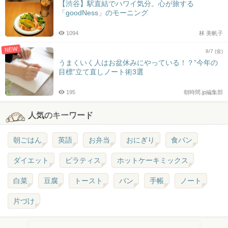
【渋谷】駅直結でハワイ気分。心が旅する
「goodNess」のモーニング
1094
林 美帆子
NEW
8/7 (金)
うまくいく人はお盆休みにやっている！？”今年の
目標”立て直しノート術3選
195
朝時間.jp編集部
人気のキーワード
朝ごはん
英語
お弁当
おにぎり
食パン
ダイエット
ピラティス
ホットケーキミックス
白菜
豆腐
トースト
パン
手帳
ノート
片づけ