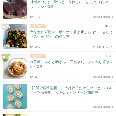
材料3つだけ！暑い朝にうれしい「ひんやりおや
つ」レシピ3選
31566
朝時間.jp編集部
7/31 (金)
火を使わず簡単！ポリポリ箸が止まらない「きゅう
りの生姜漬け」の作り方
BLOG
23852
料理家 エプロン
8/2 (日)
冷蔵庫にあると助かる！玉ねぎたっぷり作り置きレ
シピ3選
20215
朝時間.jp編集部
【2個で送料無料！】大好評「おかしめいと」のス
イーツ新登場 | お得なキャンペーン開催中
朝時間.jp編集部