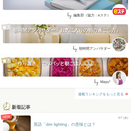
by:
編集部（協力：eステ）
朝時間アンバサダー「お気に入りの朝の過ごし方」
by:
朝時間アンバサダー
「作り置き」でパパッと朝ごはん
by:
Mayu*
連載ランキングをもっと見る
新着記事
NEW
8/7 (金)
英語「dim lighting」の意味とは？