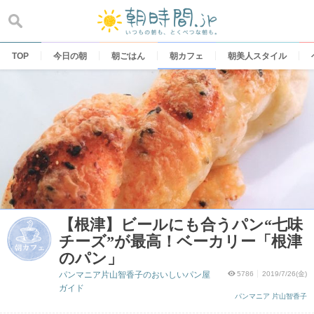
Skip
to
content
TOP
今日の朝
朝ごはん
朝カフェ
朝美人スタイル
【根津】ビールにも合うパン“七味
チーズ”が最高！ベーカリー「根津
のパン」
パンマニア片山智香子のおいしいパン屋
5786
2019/7/26(金)
ガイド
パンマニア 片山智香子