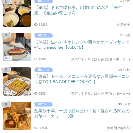
2/7 (金)
【築地】まるで隠れ家。創業53年の名店「長生
庵」で至福の朝ごはん
12233
林 美帆子
8/3 (月)
【渋谷】生ハム＆オレンジの爽やかオープンサンド
@Lilium&coffee【vol.645】
BLOG
1006
東京ソトアサごはん会 (朝食レポーター)
3/14 (土)
【東京】トーストメニューが豊富な八重洲モーニン
グ@TORIBA COFFEE TOKYO【...
BLOG
25034
東京ソトアサごはん会 (朝食レポーター)
3/15 (日)
創業数十年。一度は訪れたい「長く愛される関西の
老舗ベーカリー」3選
38934
朝時間.jp編集部