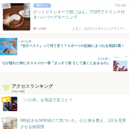
7/22 (水)
びっくりドンキーで朝ごはん。770円でドリンク付
きハンバーグモーニング
11566
ともこ（おひとりモーニングマニア）
« 前の記事
『自己ベスト』って何て言う？スポーツの記録にまつわる英語3選！
次の記事 »
心が疲れた時にオススメの一冊『まっすぐ前 そして遠くにあるもの』
アクセスランキング
7/31
〜
8/6
「バス停」を英語で言うと？
5時起きを30年続けて気づいた。心と体を整え、1日を充実
させる朝習慣