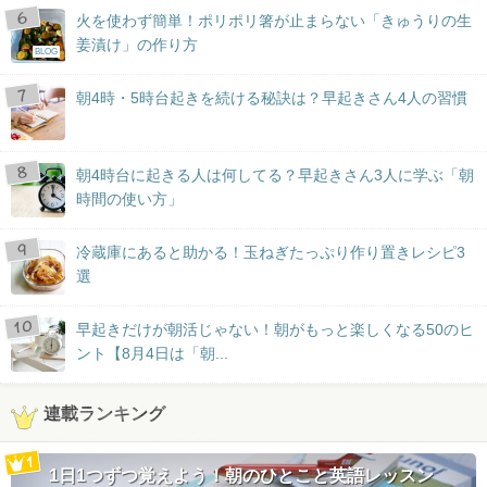
火を使わず簡単！ポリポリ箸が止まらない「きゅうりの生
姜漬け」の作り方
BLOG
朝4時・5時台起きを続ける秘訣は？早起きさん4人の習慣
朝4時台に起きる人は何してる？早起きさん3人に学ぶ「朝
時間の使い方」
冷蔵庫にあると助かる！玉ねぎたっぷり作り置きレシピ3
選
早起きだけが朝活じゃない！朝がもっと楽しくなる50のヒ
ント【8月4日は「朝...
連載ランキング
1日1つずつ覚えよう！朝のひとこと英語レッスン