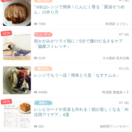
8/7 (金)
つゆはレンジで簡単！にんにく香る「醤油そうめ
ん」の作り方
BLOG
7368
料理家 エプロン
NEW
8/7 (金)
前かがみがツライ朝に！5分で腰のだるさをケア
「脇腹ストレッチ」
2143
ヨガ講師 高木沙織
8/3 (月)
レンジでもう一品！簡単とろ旨「なすナムル」
34489
料理家 齋藤菜々子
NEW
8/7 (金)
レシピカードや音楽も作れる！朝が楽しくなる「AI
活用アイデア」4選
263
朝時間アンバサダー