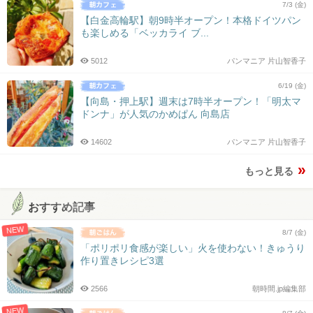
7/3 (金)
【白金高輪駅】朝9時半オープン！本格ドイツパン
も楽しめる「ベッカライ ブ...
5012
パンマニア 片山智香子
6/19 (金)
【向島・押上駅】週末は7時半オープン！「明太マ
ドンナ」が人気のかめぱん 向島店
14602
パンマニア 片山智香子
もっと見る
おすすめ記事
NEW
8/7 (金)
「ポリポリ食感が楽しい」火を使わない！きゅうり
作り置きレシピ3選
2566
朝時間.jp編集部
NEW