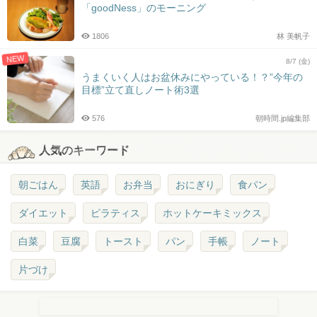
「goodNess」のモーニング
1806
林 美帆子
NEW
8/7 (金)
うまくいく人はお盆休みにやっている！？”今年の
目標”立て直しノート術3選
576
朝時間.jp編集部
人気のキーワード
朝ごはん
英語
お弁当
おにぎり
食パン
ダイエット
ピラティス
ホットケーキミックス
白菜
豆腐
トースト
パン
手帳
ノート
片づけ