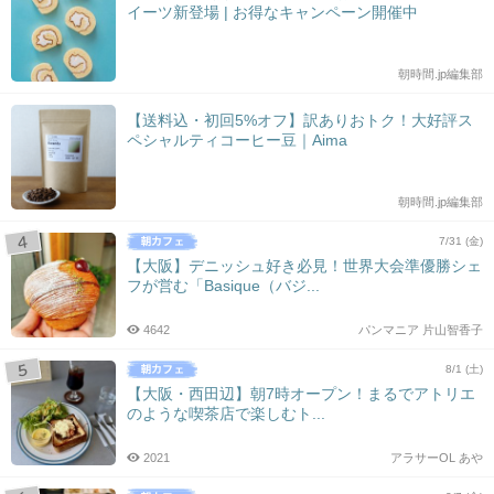
イーツ新登場 | お得なキャンペーン開催中
朝時間.jp編集部
【送料込・初回5%オフ】訳ありおトク！大好評ス
ペシャルティコーヒー豆｜Aima
朝時間.jp編集部
7/31 (金)
【大阪】デニッシュ好き必見！世界大会準優勝シェ
フが営む「Basique（バジ...
4642
パンマニア 片山智香子
8/1 (土)
【大阪・西田辺】朝7時オープン！まるでアトリエ
のような喫茶店で楽しむト...
2021
アラサーOL あや