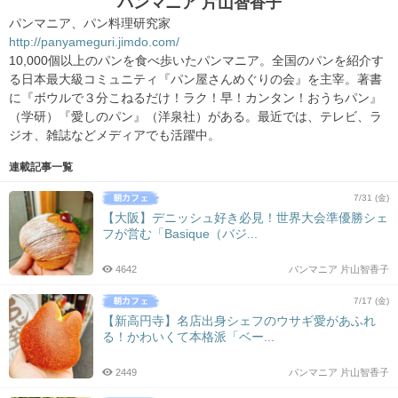
パンマニア 片山智香子
パンマニア、パン料理研究家
http://panyameguri.jimdo.com/
10,000個以上のパンを食べ歩いたパンマニア。全国のパンを紹介す
る日本最大級コミュニティ『パン屋さんめぐりの会』を主宰。著書
に『ボウルで３分こねるだけ！ラク！早！カンタン！おうちパン』
（学研）『愛しのパン』（洋泉社）がある。最近では、テレビ、ラ
ジオ、雑誌などメディアでも活躍中。
連載記事一覧
7/31 (金)
【大阪】デニッシュ好き必見！世界大会準優勝シェ
フが営む「Basique（バジ...
4642
パンマニア 片山智香子
7/17 (金)
【新高円寺】名店出身シェフのウサギ愛があふれ
る！かわいくて本格派「ベー...
2449
パンマニア 片山智香子