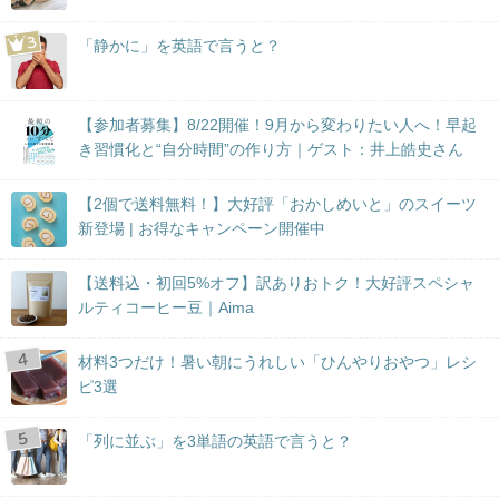
「静かに」を英語で言うと？
【参加者募集】8/22開催！9月から変わりたい人へ！早起
き習慣化と“自分時間”の作り方｜ゲスト：井上皓史さん
【2個で送料無料！】大好評「おかしめいと」のスイーツ
新登場 | お得なキャンペーン開催中
【送料込・初回5%オフ】訳ありおトク！大好評スペシャ
ルティコーヒー豆｜Aima
材料3つだけ！暑い朝にうれしい「ひんやりおやつ」レシ
ピ3選
「列に並ぶ」を3単語の英語で言うと？