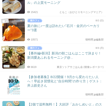
ル」の上質モーニング
15421
ともこ（おひとりモーニングマニア）
8/2 (日)
夏の旅に♪一度は訪れたい”石川・金沢のベーカリ
ー”3選
10571
朝時間.jp編集部
8/3 (月)
【番外編•新潟】新潟の朝ごはんはここで決まり！
新潟愛あふれるモーニング@...
BLOG
6619
東京ソトアサごはん会 (朝食レポーター)
【参加者募集】8/22開催！9月から変わりたい人
へ！早起き習慣化と“自分時間”の作り方｜ゲスト：
井上皓史さん
朝時間.jp編集部
【2個で送料無料！】大好評「おかしめいと」のス