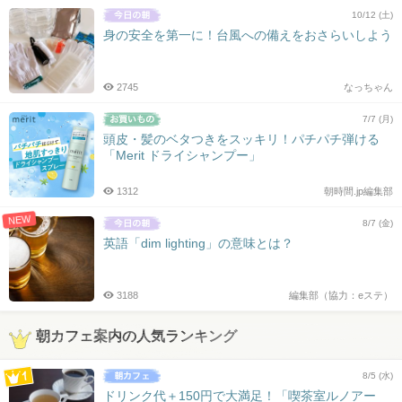
10/12 (土)
身の安全を第一に！台風への備えをおさらいしよう
2745
なっちゃん
7/7 (月)
頭皮・髪のベタつきをスッキリ！パチパチ弾ける
「Merit ドライシャンプー」
1312
朝時間.jp編集部
NEW
8/7 (金)
英語「dim lighting」の意味とは？
3188
編集部（協力：eステ）
朝カフェ案内の人気ランキング
8/5 (水)
ドリンク代＋150円で大満足！「喫茶室ルノアー