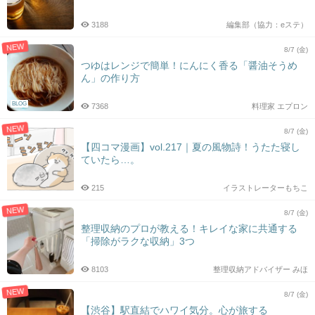
3188
編集部（協力：eステ）
NEW
8/7 (金)
つゆはレンジで簡単！にんにく香る「醤油そうめ
ん」の作り方
BLOG
7368
料理家 エプロン
NEW
8/7 (金)
【四コマ漫画】vol.217｜夏の風物詩！うたた寝し
ていたら…。
215
イラストレーターもちこ
NEW
8/7 (金)
整理収納のプロが教える！キレイな家に共通する
「掃除がラクな収納」3つ
8103
整理収納アドバイザー みほ
NEW
8/7 (金)
【渋谷】駅直結でハワイ気分。心が旅する