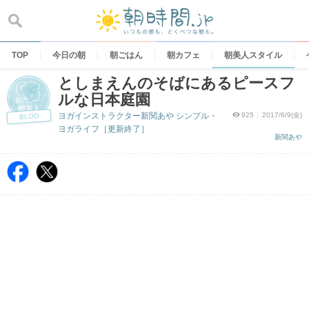
Skip
to
content
TOP
今日の朝
朝ごはん
朝カフェ
朝美人スタイル
としまえんのそばにあるピースフ
ルな日本庭園
ヨガインストラクター新関あや シンプル・
925
2017/6/9(金)
BLOG
ヨガライフ［更新終了］
新関あや