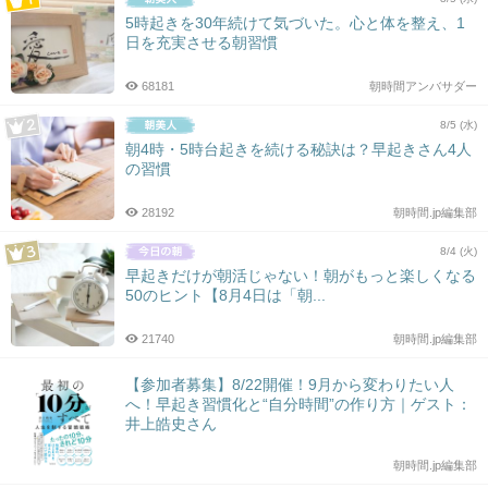
5時起きを30年続けて気づいた。心と体を整え、1
日を充実させる朝習慣
68181
朝時間アンバサダー
8/5 (水)
朝4時・5時台起きを続ける秘訣は？早起きさん4人
の習慣
28192
朝時間.jp編集部
8/4 (火)
早起きだけが朝活じゃない！朝がもっと楽しくなる
50のヒント【8月4日は「朝...
21740
朝時間.jp編集部
【参加者募集】8/22開催！9月から変わりたい人
へ！早起き習慣化と“自分時間”の作り方｜ゲスト：
井上皓史さん
朝時間.jp編集部