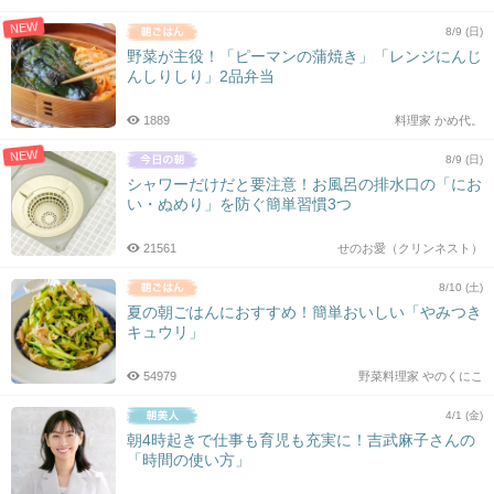
NEW
8/9 (日)
野菜が主役！「ピーマンの蒲焼き」「レンジにんじ
んしりしり」2品弁当
1889
料理家 かめ代。
NEW
8/9 (日)
シャワーだけだと要注意！お風呂の排水口の「にお
い・ぬめり」を防ぐ簡単習慣3つ
21561
せのお愛（クリンネスト）
8/10 (土)
夏の朝ごはんにおすすめ！簡単おいしい「やみつき
キュウリ」
54979
野菜料理家 やのくにこ
4/1 (金)
朝4時起きで仕事も育児も充実に！吉武麻子さんの
「時間の使い方」