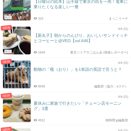
【日曜日の絵本】山手線で東京の街を一周！電車に
乗りたくなる楽しい一冊
BLOG
315
まっこリ〜ナ
NEW
8/9 (日)
【新丸子】朝からのんびり。おいしいサンドイッチ
とコーヒーと@VEG【vol.646】
BLOG
1644
東京ソトアサごはん会 (朝食レポーター)
NEW
8/9 (日)
動物の「檻（おり）」を1単語の英語で言うと？
8646
編集部（協力：eステ）
NEW
8/9 (日)
夏休みに家族で行きたい♪「チェーン店モーニン
グ」3選
4912
朝時間.jp編集部
NEW
8/9 (日)