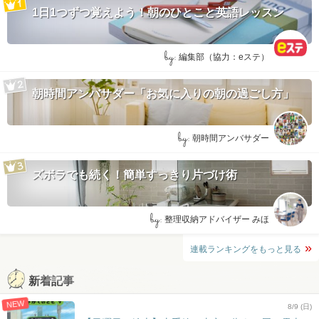
1日1つずつ覚えよう！朝のひとこと英語レッスン
by:
編集部（協力：eステ）
朝時間アンバサダー「お気に入りの朝の過ごし方」
by:
朝時間アンバサダー
ズボラでも続く！簡単すっきり片づけ術
by:
整理収納アドバイザー みほ
連載ランキングをもっと見る
新着記事
NEW
8/9 (日)