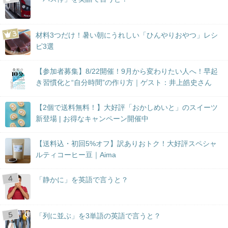
材料3つだけ！暑い朝にうれしい「ひんやりおやつ」レシ
ピ3選
【参加者募集】8/22開催！9月から変わりたい人へ！早起
き習慣化と“自分時間”の作り方｜ゲスト：井上皓史さん
【2個で送料無料！】大好評「おかしめいと」のスイーツ
新登場 | お得なキャンペーン開催中
【送料込・初回5%オフ】訳ありおトク！大好評スペシャ
ルティコーヒー豆｜Aima
「静かに」を英語で言うと？
「列に並ぶ」を3単語の英語で言うと？