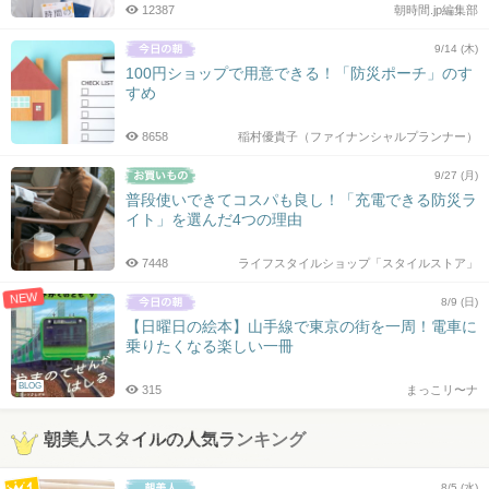
12387
朝時間.jp編集部
9/14 (木)
100円ショップで用意できる！「防災ポーチ」のす
すめ
8658
稲村優貴子（ファイナンシャルプランナー）
9/27 (月)
普段使いできてコスパも良し！「充電できる防災ラ
イト」を選んだ4つの理由
7448
ライフスタイルショップ「スタイルストア」
NEW
8/9 (日)
【日曜日の絵本】山手線で東京の街を一周！電車に
乗りたくなる楽しい一冊
BLOG
315
まっこリ〜ナ
朝美人スタイルの人気ランキング
8/5 (水)