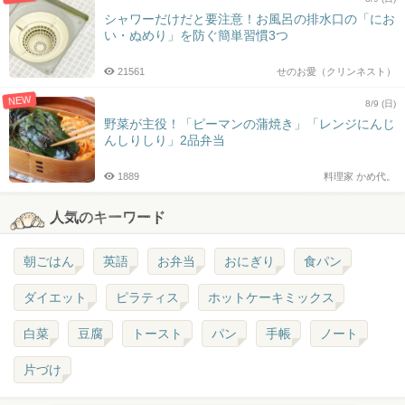
シャワーだけだと要注意！お風呂の排水口の「にお
い・ぬめり」を防ぐ簡単習慣3つ
21561
せのお愛（クリンネスト）
NEW
8/9 (日)
野菜が主役！「ピーマンの蒲焼き」「レンジにんじ
んしりしり」2品弁当
1889
料理家 かめ代。
人気のキーワード
朝ごはん
英語
お弁当
おにぎり
食パン
ダイエット
ピラティス
ホットケーキミックス
白菜
豆腐
トースト
パン
手帳
ノート
片づけ