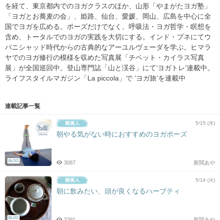
を経て、東京都内でのヨガクラスのほか、山形「やまがたヨガ塾」
「ヨガとお蕎麦の会」、姫路、仙台、愛媛、岡山、広島を中心に全
国でヨガを広める。ポーズだけでなく、呼吸法・ヨガ哲学・瞑想を
含め、トータルでのヨガの実践を大切にする。インド・プネにてウ
パニシャッド時代からの古典的なアーユルヴェーダを学ぶ。ヒマラ
ヤでのヨガ修行の模様を収めた写真展「チベット・カイラス写真
展」が全国巡回中。登山専門誌「山と渓谷」にて‘ヨガトレ’連載中。
ライフスタイルマガジン「La piccola」で ’ヨガ旅’を連載中
連載記事一覧
5/15 (水)
朝やる気がない時におすすめのヨガポーズ
BLOG
3087
新関あや
5/14 (火)
朝に飲みたい、頭が良くなるハーブティ
BLOG
3291
新関あや