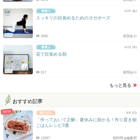
4/26 (金)
スッキリの目覚めるためのヨガポーズ
BLOG
2880
新関あや
4/25 (木)
花で目覚める朝
BLOG
917
新関あや
もっと見る
おすすめ記事
NEW
8/9 (日)
「作っておいて正解」夏休みに助かる！作り置き朝
ごはんレシピ3選
12687
朝時間.jp編集部