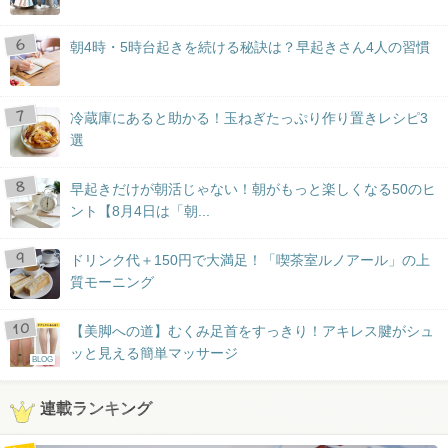
朝4時・5時台起きを続ける秘訣は？早起きさん4人の習慣
冷蔵庫にあると助かる！玉ねぎたっぷり作り置きレシピ3
選
早起きだけが朝活じゃない！朝がもっと楽しくなる50のヒ
ント【8月4日は「朝...
ドリンク代＋150円で大満足！「喫茶室ルノアール」の上
質モーニング
【美脚への道】むくみ足首をすっきり！アキレス腱がシュ
ッと見える簡単マッサージ
BLOG
連載ランキング