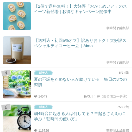
【2個で送料無料！】大好評「おかしめいと」のス
イーツ新登場 | お得なキャンペーン開催中
朝時間.jp編集部
【送料込・初回5%オフ】訳ありおトク！大好評ス
ペシャルティコーヒー豆｜Aima
朝時間.jp編集部
8/2 (日)
夏の不調をためない人が続けている！毎日の3つの
習慣
14549
長谷川千尋（美習慣コーチ🄬）
7/28 (火)
朝4時台に起きる人は何してる？早起きさん3人に
学ぶ「朝時間の使い方」
116726
朝時間.jp編集部