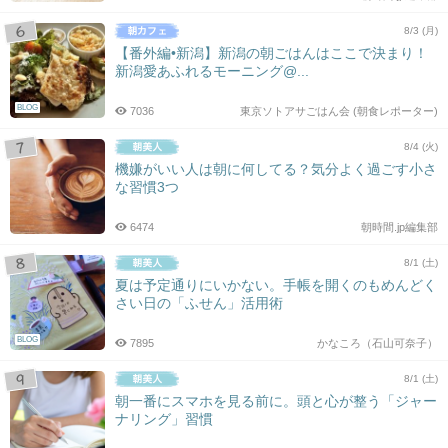
8/3 (月)
【番外編•新潟】新潟の朝ごはんはここで決まり！
新潟愛あふれるモーニング@...
BLOG
7036
東京ソトアサごはん会 (朝食レポーター)
8/4 (火)
機嫌がいい人は朝に何してる？気分よく過ごす小さ
な習慣3つ
6474
朝時間.jp編集部
8/1 (土)
夏は予定通りにいかない。手帳を開くのもめんどく
さい日の「ふせん」活用術
BLOG
7895
かなころ（石山可奈子）
8/1 (土)
朝一番にスマホを見る前に。頭と心が整う「ジャー
ナリング」習慣