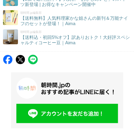
ツ新登場 | お得なキャンペーン開催中
朝時間.jp編集部
【送料無料】人気料理家かな姐さんの新刊＆万能ナイ
フのセットが登場！｜Aima
朝時間.jp編集部
【送料込・初回5%オフ】訳ありおトク！大好評スペシ
ャルティコーヒー豆｜Aima