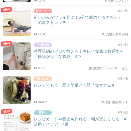
2149
料理家 エプロン
NEW
8/7 (金)
前かがみがツライ朝に！5分で腰のだるさをケア
「脇腹ストレッチ」
1434
ヨガ講師 高木沙織
NEW
8/7 (金)
整理収納のプロが教える！キレイな家に共通する
「掃除がラクな収納」3つ
3095
整理収納アドバイザー みほ
8/3 (月)
レンジでもう一品！簡単とろ旨「なすナムル」
34462
料理家 齋藤菜々子
NEW
8/7 (金)
レシピカードや音楽も作れる！朝が楽しくなる「AI
活用アイデア」4選