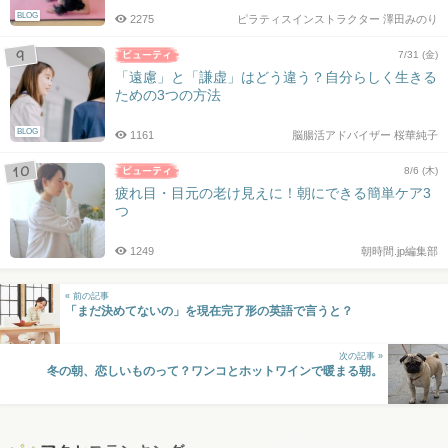
BLOG
2275
ピラティスインストラクター 澤田みのり
7/31 (金)
「遠慮」と「謙虚」はどう違う？自分らしく生きる
ための3つの方法
BLOG
1161
脳腸活アドバイザー 桜華純子
8/6 (木)
疲れ目・目元の老け見えに！朝にできる簡単ケア3
つ
1249
朝時間.jp編集部
« 前の記事
「まだ決めてないの」を現在完了形の英語で言うと？
次の記事 »
冬の朝、恋しいものって？ワンコとホットワインで暖まる朝。