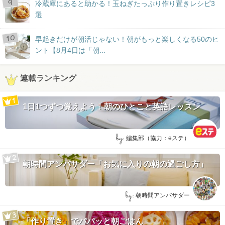
冷蔵庫にあると助かる！玉ねぎたっぷり作り置きレシピ3
選
早起きだけが朝活じゃない！朝がもっと楽しくなる50のヒ
ント【8月4日は「朝...
連載ランキング
1日1つずつ覚えよう！朝のひとこと英語レッスン
by:
編集部（協力：eステ）
朝時間アンバサダー「お気に入りの朝の過ごし方」
by:
朝時間アンバサダー
「作り置き」でパパッと朝ごはん