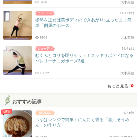
5128
大木美穂
11/11 (土)
姿勢を正せば美ボディのできあがり♪立ったまま簡
単「側屈のポーズ」
5504
大木美穂
11/4 (土)
むくみとコリを即リセット！スッキリボディになる
バレリーナヨガポーズ3選
10822
大木美穂
もっと見る
おすすめ記事
NEW
8/7 (金)
つゆはレンジで簡単！にんにく香る「醤油そうめ
ん」の作り方
BLOG