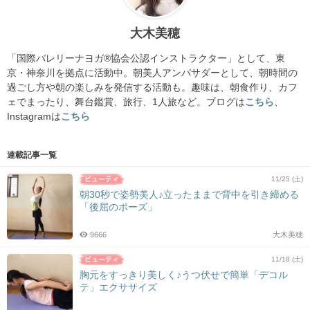
大木美穂
「国際バレリーナヨガ®協会公認インストラクター」として、東
京・神奈川を拠点に活動中。朝美人アンバサダーとして、朝時間の
過ごし方や朝の楽しみを発信する活動も。趣味は、朝食作り、カフ
ェでまったり、舞台鑑賞、旅行、1人旅など。ブログは
こちら
、
Instagramは
こちら
連載記事一覧
11/25 (土)
朝30秒で姿勢美人♪立ったままで背中を引き締める
「後屈のポーズ」
9666
大木美穂
11/18 (土)
胸元をすっきり美しく♪うつ伏せで簡単「デコル
テ」エクササイズ