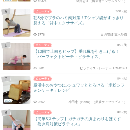
46324
金井志江（脚やせコンサルタント）
7/31 (金)
朝3分でブラのハミ肉対策！Tシャツ姿がすっきり
見える「背中エクササイズ」
3776
ヨガ講師 高木沙織
8/3 (月)
【10回で上向きヒップ】垂れ尻を引き上げる！
「パーフェクトピーチ・ピラティス」
3701
ピラティストレーナー TOMOKO
8/4 (火)
腸活中のおやつに♪シュワッととろける「米粉シフ
ォンケーキ」レシピ
BLOG
2552
神田恵（Hana）（美腸ケアセラピスト）
8/6 (木)
【簡単3ステップ】ガチガチの胸まわりをほぐす！
「巻き肩対策ピラティス」