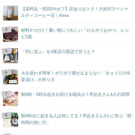
【送料込・初回5%オフ】訳ありおトク！大好評スペシャ
ルティコーヒー豆｜Aima
材料3つだけ！暑い朝にうれしい「ひんやりおやつ」レシ
ピ3選
「列に並ぶ」を3単語の英語で言うと？
火を使わず簡単！ポリポリ箸が止まらない「きゅうりの生
姜漬け」の作り方
BLOG
朝4時・5時台起きを続ける秘訣は？早起きさん4人の習慣
朝4時台に起きる人は何してる？早起きさん3人に学ぶ「朝
時間の使い方」