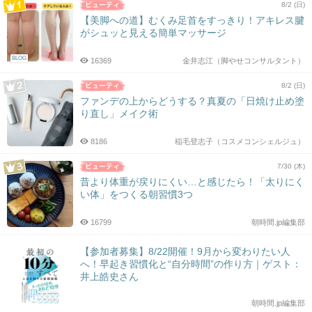
8/2 (日)
【美脚への道】むくみ足首をすっきり！アキレス腱
がシュッと見える簡単マッサージ
BLOG
16369
金井志江（脚やせコンサルタント）
8/2 (日)
ファンデの上からどうする？真夏の「日焼け止め塗
り直し」メイク術
8186
稲毛登志子（コスメコンシェルジュ）
7/30 (木)
昔より体重が戻りにくい…と感じたら！「太りにく
い体」をつくる朝習慣3つ
16799
朝時間.jp編集部
【参加者募集】8/22開催！9月から変わりたい人
へ！早起き習慣化と“自分時間”の作り方｜ゲスト：
井上皓史さん
朝時間.jp編集部