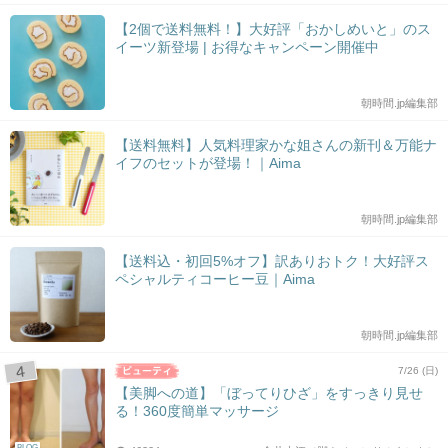
【2個で送料無料！】大好評「おかしめいと」のス
イーツ新登場 | お得なキャンペーン開催中
朝時間.jp編集部
【送料無料】人気料理家かな姐さんの新刊＆万能ナ
イフのセットが登場！｜Aima
朝時間.jp編集部
【送料込・初回5%オフ】訳ありおトク！大好評ス
ペシャルティコーヒー豆｜Aima
朝時間.jp編集部
7/26 (日)
【美脚への道】「ぼってりひざ」をすっきり見せ
る！360度簡単マッサージ
BLOG