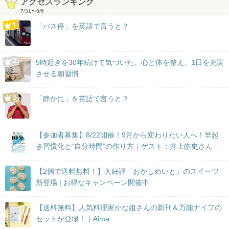
アクセスランキング
7/31
〜
8/6
「バス停」を英語で言うと？
5時起きを30年続けて気づいた。心と体を整え、1日を充実
させる朝習慣
「静かに」を英語で言うと？
【参加者募集】8/22開催！9月から変わりたい人へ！早起
き習慣化と“自分時間”の作り方｜ゲスト：井上皓史さん
【2個で送料無料！】大好評「おかしめいと」のスイーツ
新登場 | お得なキャンペーン開催中
【送料無料】人気料理家かな姐さんの新刊＆万能ナイフの
セットが登場！｜Aima