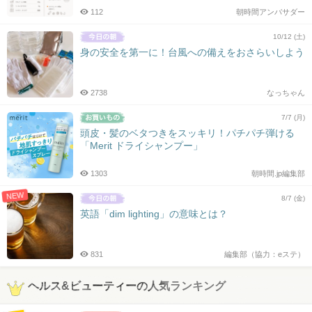
112
朝時間アンバサダー
10/12 (土)
身の安全を第一に！台風への備えをおさらいしよう
2738
なっちゃん
7/7 (月)
頭皮・髪のベタつきをスッキリ！パチパチ弾ける
「Merit ドライシャンプー」
1303
朝時間.jp編集部
NEW
8/7 (金)
英語「dim lighting」の意味とは？
831
編集部（協力：eステ）
ヘルス&ビューティーの人気ランキング