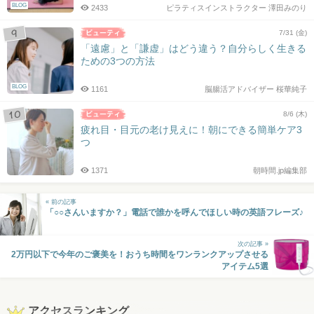
BLOG
2433
ピラティスインストラクター 澤田みのり
7/31 (金)
「遠慮」と「謙虚」はどう違う？自分らしく生きる
ための3つの方法
BLOG
1161
脳腸活アドバイザー 桜華純子
8/6 (木)
疲れ目・目元の老け見えに！朝にできる簡単ケア3
つ
1371
朝時間.jp編集部
« 前の記事
「○○さんいますか？」電話で誰かを呼んでほしい時の英語フレーズ♪
次の記事 »
2万円以下で今年のご褒美を！おうち時間をワンランクアップさせる
アイテム5選
アクセスランキング