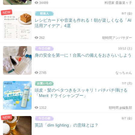
34489
料理家 齋藤菜々子
NEW
8/7 (金)
レシピカードや音楽も作れる！朝が楽しくなる「AI
活用アイデア」4選
262
朝時間アンバサダー
10/12 (土)
身の安全を第一に！台風への備えをおさらいしよう
2745
なっちゃん
7/7 (月)
頭皮・髪のベタつきをスッキリ！パチパチ弾ける
「Merit ドライシャンプー」
1312
朝時間.jp編集部
NEW
8/7 (金)
英語「dim lighting」の意味とは？