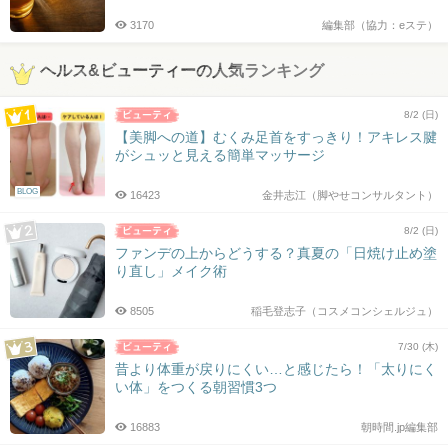
3170
編集部（協力：eステ）
ヘルス&ビューティーの人気ランキング
8/2 (日)
【美脚への道】むくみ足首をすっきり！アキレス腱
がシュッと見える簡単マッサージ
BLOG
16423
金井志江（脚やせコンサルタント）
8/2 (日)
ファンデの上からどうする？真夏の「日焼け止め塗
り直し」メイク術
8505
稲毛登志子（コスメコンシェルジュ）
7/30 (木)
昔より体重が戻りにくい…と感じたら！「太りにく
い体」をつくる朝習慣3つ
16883
朝時間.jp編集部