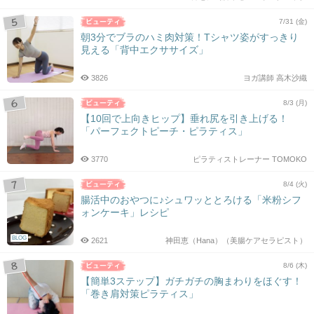
7/31 (金)
朝3分でブラのハミ肉対策！Tシャツ姿がすっきり
見える「背中エクササイズ」
3826
ヨガ講師 高木沙織
8/3 (月)
【10回で上向きヒップ】垂れ尻を引き上げる！
「パーフェクトピーチ・ピラティス」
3770
ピラティストレーナー TOMOKO
8/4 (火)
腸活中のおやつに♪シュワッととろける「米粉シフ
ォンケーキ」レシピ
BLOG
2621
神田恵（Hana）（美腸ケアセラピスト）
8/6 (木)
【簡単3ステップ】ガチガチの胸まわりをほぐす！
「巻き肩対策ピラティス」