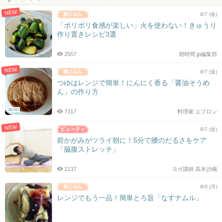
NEW
8/7 (金)
「ポリポリ食感が楽しい」火を使わない！きゅうり
作り置きレシピ3選
2557
朝時間.jp編集部
NEW
8/7 (金)
つゆはレンジで簡単！にんにく香る「醤油そうめ
ん」の作り方
BLOG
7317
料理家 エプロン
NEW
8/7 (金)
前かがみがツライ朝に！5分で腰のだるさをケア
「脇腹ストレッチ」
2137
ヨガ講師 高木沙織
8/3 (月)
レンジでもう一品！簡単とろ旨「なすナムル」