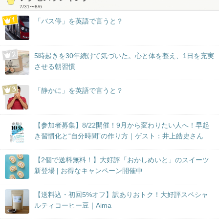
7/31
〜
8/6
「バス停」を英語で言うと？
5時起きを30年続けて気づいた。心と体を整え、1日を充実
させる朝習慣
「静かに」を英語で言うと？
【参加者募集】8/22開催！9月から変わりたい人へ！早起
き習慣化と“自分時間”の作り方｜ゲスト：井上皓史さん
【2個で送料無料！】大好評「おかしめいと」のスイーツ
新登場 | お得なキャンペーン開催中
【送料込・初回5%オフ】訳ありおトク！大好評スペシャ
ルティコーヒー豆｜Aima