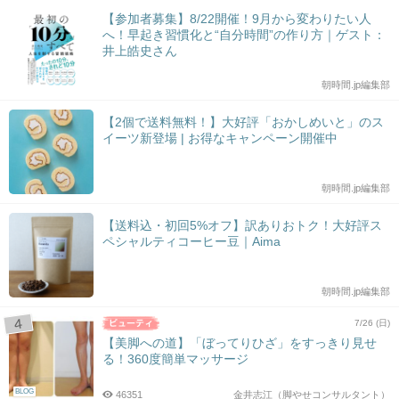
【参加者募集】8/22開催！9月から変わりたい人
へ！早起き習慣化と“自分時間”の作り方｜ゲスト：
井上皓史さん
朝時間.jp編集部
【2個で送料無料！】大好評「おかしめいと」のス
イーツ新登場 | お得なキャンペーン開催中
朝時間.jp編集部
【送料込・初回5%オフ】訳ありおトク！大好評ス
ペシャルティコーヒー豆｜Aima
朝時間.jp編集部
7/26 (日)
【美脚への道】「ぼってりひざ」をすっきり見せ
る！360度簡単マッサージ
BLOG
46351
金井志江（脚やせコンサルタント）