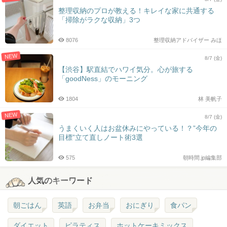
整理収納のプロが教える！キレイな家に共通する
「掃除がラクな収納」3つ
8076
整理収納アドバイザー みほ
NEW
8/7 (金)
【渋谷】駅直結でハワイ気分。心が旅する
「goodNess」のモーニング
1804
林 美帆子
NEW
8/7 (金)
うまくいく人はお盆休みにやっている！？”今年の
目標”立て直しノート術3選
575
朝時間.jp編集部
人気のキーワード
朝ごはん
英語
お弁当
おにぎり
食パン
ダイエット
ピラティス
ホットケーキミックス