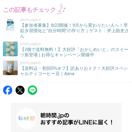
この記事もチェック
朝時間.jp編集部
【参加者募集】8/22開催！9月から変わりたい人へ！早
起き習慣化と“自分時間”の作り方｜ゲスト：井上皓史さ
ん
朝時間.jp編集部
【2個で送料無料！】大好評「おかしめいと」のスイー
ツ新登場 | お得なキャンペーン開催中
朝時間.jp編集部
【送料込・初回5%オフ】訳ありおトク！大好評スペシ
ャルティコーヒー豆｜Aima