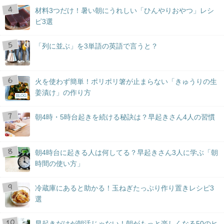
材料3つだけ！暑い朝にうれしい「ひんやりおやつ」レシ
ピ3選
「列に並ぶ」を3単語の英語で言うと？
火を使わず簡単！ポリポリ箸が止まらない「きゅうりの生
姜漬け」の作り方
BLOG
朝4時・5時台起きを続ける秘訣は？早起きさん4人の習慣
朝4時台に起きる人は何してる？早起きさん3人に学ぶ「朝
時間の使い方」
冷蔵庫にあると助かる！玉ねぎたっぷり作り置きレシピ3
選
早起きだけが朝活じゃない！朝がもっと楽しくなる50のヒ