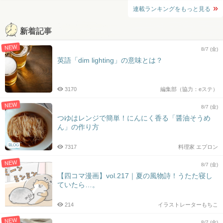
連載ランキングをもっと見る
新着記事
NEW
8/7 (金)
英語「dim lighting」の意味とは？
3170
編集部（協力：eステ）
NEW
8/7 (金)
つゆはレンジで簡単！にんにく香る「醤油そうめ
ん」の作り方
BLOG
7317
料理家 エプロン
NEW
8/7 (金)
【四コマ漫画】vol.217｜夏の風物詩！うたた寝し
ていたら…。
214
イラストレーターもちこ
NEW
8/7 (金)