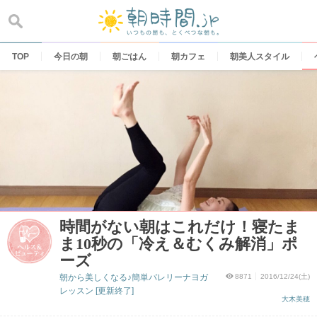
Skip
to
content
TOP
今日の朝
朝ごはん
朝カフェ
朝美人スタイル
時間がない朝はこれだけ！寝たま
ま10秒の「冷え＆むくみ解消」ポ
ーズ
朝から美しくなる♪簡単バレリーナヨガ
8871
2016/12/24(土)
レッスン [更新終了]
大木美穂