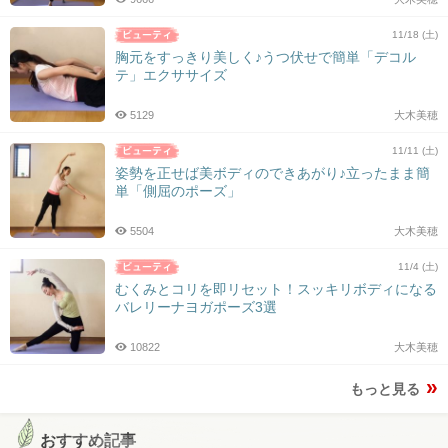
11/18 (土)
胸元をすっきり美しく♪うつ伏せで簡単「デコル
テ」エクササイズ
5129
大木美穂
11/11 (土)
姿勢を正せば美ボディのできあがり♪立ったまま簡
単「側屈のポーズ」
5504
大木美穂
11/4 (土)
むくみとコリを即リセット！スッキリボディになる
バレリーナヨガポーズ3選
10822
大木美穂
もっと見る
おすすめ記事