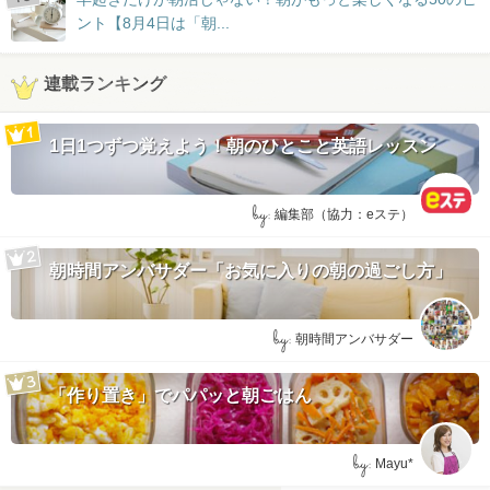
ント【8月4日は「朝...
連載ランキング
1日1つずつ覚えよう！朝のひとこと英語レッスン
by:
編集部（協力：eステ）
朝時間アンバサダー「お気に入りの朝の過ごし方」
by:
朝時間アンバサダー
「作り置き」でパパッと朝ごはん
by:
Mayu*