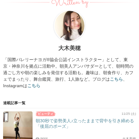
Written by
大木美穂
「国際バレリーナヨガ®協会公認インストラクター」として、東
京・神奈川を拠点に活動中。朝美人アンバサダーとして、朝時間の
過ごし方や朝の楽しみを発信する活動も。趣味は、朝食作り、カフ
ェでまったり、舞台鑑賞、旅行、1人旅など。ブログは
こちら
、
Instagramは
こちら
連載記事一覧
11/25 (土)
朝30秒で姿勢美人♪立ったままで背中を引き締める
「後屈のポーズ」
9666
大木美穂