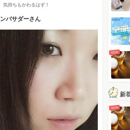
、気持ちもかわるはず！
ンバサダーさん
NEW
新
NEW