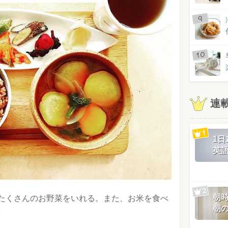
連
1
英
朝
たくさんのお野菜をいれる。また、お米を食べ
朝
。