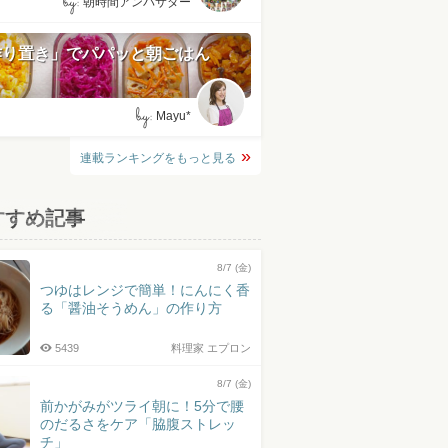
by:
朝時間アンバサダー
作り置き」でパパッと朝ごはん
by:
Mayu*
連載ランキングをもっと見る
すすめ記事
8/7 (金)
つゆはレンジで簡単！にんにく香
る「醤油そうめん」の作り方
5439
料理家 エプロン
8/7 (金)
前かがみがツライ朝に！5分で腰
のだるさをケア「脇腹ストレッ
チ」