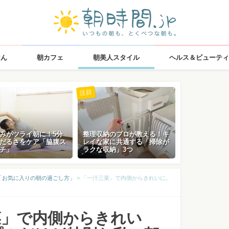
はん
朝カフェ
朝美人スタイル
ヘルス＆ビューティ
注目
みがツライ朝に！5分
整理収納のプロが教える！キ
だるさをケア「脇腹ス
レイな家に共通する「掃除が
チ」
ラクな収納」3つ
「お気に入りの朝の過ごし方」
>
「一汁三菜」で内側からきれいに。
菜」で内側からきれい