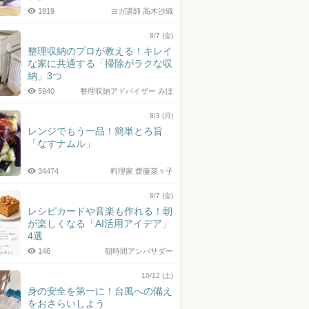
1819
ヨガ講師 高木沙織
8/7 (金)
整理収納のプロが教える！キレイ
な家に共通する「掃除がラクな収
納」3つ
5940
整理収納アドバイザー みほ
8/3 (月)
レンジでもう一品！簡単とろ旨
「なすナムル」
34474
料理家 齋藤菜々子
8/7 (金)
レシピカードや音楽も作れる！朝
が楽しくなる「AI活用アイデア」
4選
146
朝時間アンバサダー
10/12 (土)
身の安全を第一に！台風への備え
をおさらいしよう