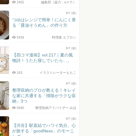
2402
編集部（協力：eステ）
8/7 (金)
つゆはレンジで簡単！にんにく香
る「醤油そうめん」の作り方
5439
料理家 エプロン
8/7 (金)
【四コマ漫画】vol.217｜夏の風
物詩！うたた寝していたら…。
163
イラストレーターもちこ
8/7 (金)
整理収納のプロが教える！キレイ
な家に共通する「掃除がラクな収
納」3つ
5940
整理収納アドバイザー みほ
8/7 (金)
【渋谷】駅直結でハワイ気分。心
が旅する「goodNess」のモーニ