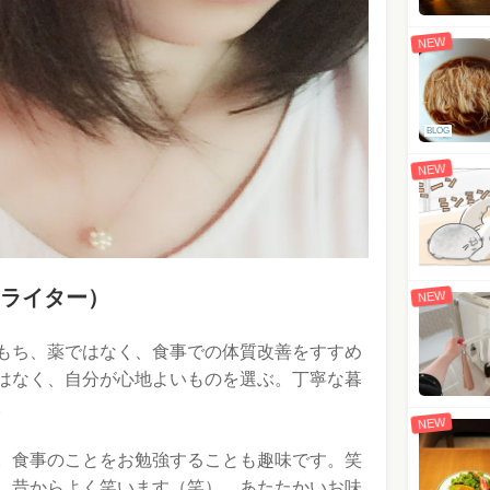
NEW
BLOG
NEW
師、ライター）
NEW
もち、薬ではなく、食事での体質改善をすすめ
はなく、自分が心地よいものを選ぶ。丁寧な暮
。
NEW
。食事のことをお勉強することも趣味です。笑
、昔からよく笑います（笑）。あたたかいお味