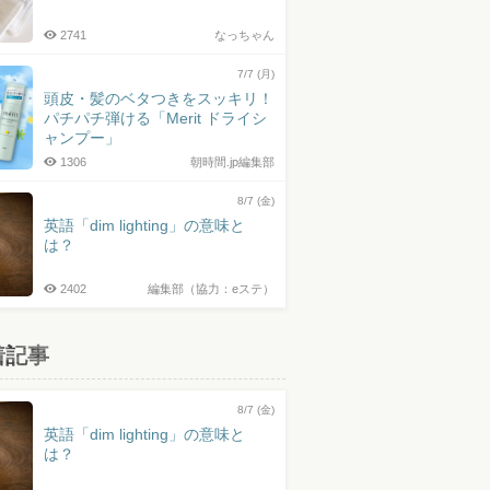
2741
なっちゃん
7/7 (月)
頭皮・髪のベタつきをスッキリ！
パチパチ弾ける「Merit ドライシ
ャンプー」
1306
朝時間.jp編集部
8/7 (金)
英語「dim lighting」の意味と
は？
2402
編集部（協力：eステ）
着記事
8/7 (金)
英語「dim lighting」の意味と
は？