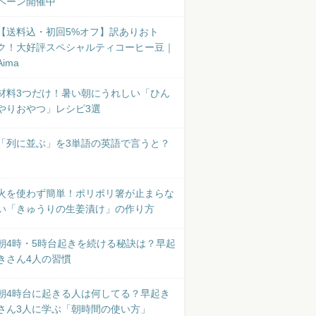
ペーン開催中
【送料込・初回5%オフ】訳ありおト
ク！大好評スペシャルティコーヒー豆｜
Aima
材料3つだけ！暑い朝にうれしい「ひん
やりおやつ」レシピ3選
「列に並ぶ」を3単語の英語で言うと？
火を使わず簡単！ポリポリ箸が止まらな
い「きゅうりの生姜漬け」の作り方
朝4時・5時台起きを続ける秘訣は？早起
きさん4人の習慣
朝4時台に起きる人は何してる？早起き
さん3人に学ぶ「朝時間の使い方」