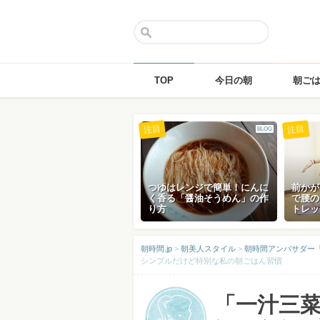
TOP
今日の朝
朝ご
Skip
注目
注目
BLOG
to
content
つゆはレンジで簡単！にんに
前かが
く香る「醤油そうめん」の作
で腰の
り方
トレッ
朝時間.jp
>
朝美人スタイル
>
朝時間アンバサダー
シンプルだけど特別な私の朝ごはん習慣
「一汁三