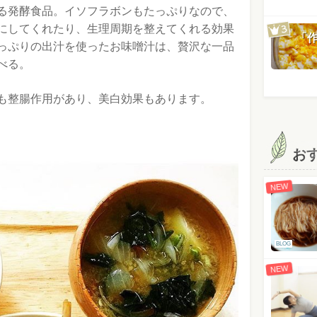
る発酵食品。イソフラボンもたっぷりなので、
にしてくれたり、生理周期を整えてくれる効果
「
っぷりの出汁を使ったお味噌汁は、贅沢な一品
べる。
も整腸作用があり、美白効果もあります。
お
NEW
BLOG
NEW