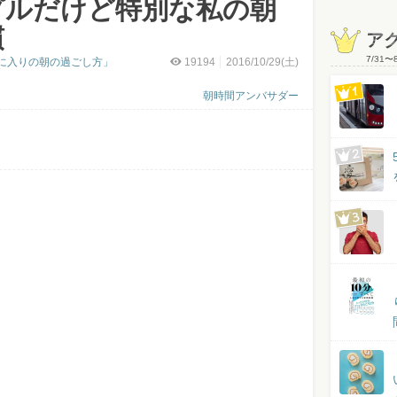
プルだけど特別な私の朝
慣
ア
7/31
〜
に入りの朝の過ごし方」
19194
2016/10/29(土)
朝時間アンバサダー