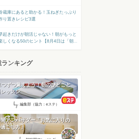
冷蔵庫にあると助かる！玉ねぎたっぷり
作り置きレシピ3選
早起きだけが朝活じゃない！朝がもっと
楽しくなる50のヒント【8月4日は「朝...
載ランキング
日1つずつ覚えよう！朝のひとこと
語レッスン
by:
編集部（協力：eステ）
時間アンバサダー「お気に入りの
の過ごし方」