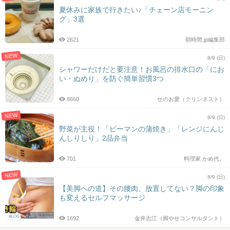
夏休みに家族で行きたい♪「チェーン店モーニン
グ」3選
2621
朝時間.jp編集部
NEW
8/9 (日)
シャワーだけだと要注意！お風呂の排水口の「にお
い・ぬめり」を防ぐ簡単習慣3つ
8660
せのお愛（クリンネスト）
NEW
8/9 (日)
野菜が主役！「ピーマンの蒲焼き」「レンジにんじ
んしりしり」2品弁当
701
料理家 かめ代。
NEW
8/9 (日)
【美脚への道】その腰肉、放置してない？脚の印象
も変えるセルフマッサージ
BLOG
1692
金井志江（脚やせコンサルタント）