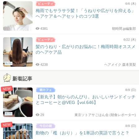
6/6 (木)
梅雨でもサラサラ髪！「うねりや広がりを抑える」
ヘアケア＆ヘアセットのコツ3選
4381
朝時間.jp編集部
6/22 (木)
髪のうねり・広がりのお悩みに！梅雨時期オススメ
のヘアケア品
BLOG
4238
ヘアメイク 森本英梨
新着記事
NEW
8/9 (日)
【新丸子】朝からのんびり。おいしいサンドイッチ
とコーヒーと@VEG【vol.646】
BLOG
29
東京ソトアサごはん会 (朝食レポーター)
NEW
8/9 (日)
動物の「檻（おり）」を1単語の英語で言うと？