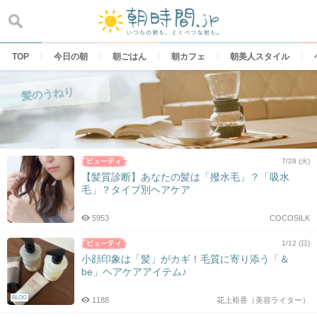
Skip
to
content
TOP
今日の朝
朝ごはん
朝カフェ
朝美人スタイル
髪のうねり
7/28 (火)
【髪質診断】あなたの髪は「撥水毛」？「吸水
毛」？タイプ別ヘアケア
5953
COCOSILK
1/12 (日)
小顔印象は「髪」がカギ！毛質に寄り添う「＆
be」ヘアケアアイテム♪
BLOG
1188
花上裕香（美容ライター）