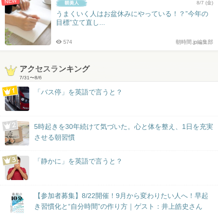
NEW
8/7 (金)
うまくいく人はお盆休みにやっている！？”今年の
目標”立て直し...
574
朝時間.jp編集部
アクセスランキング
7/31
〜
8/6
「バス停」を英語で言うと？
5時起きを30年続けて気づいた。心と体を整え、1日を充実
させる朝習慣
「静かに」を英語で言うと？
【参加者募集】8/22開催！9月から変わりたい人へ！早起
き習慣化と“自分時間”の作り方｜ゲスト：井上皓史さん