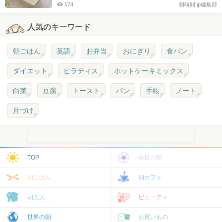
574
朝時間.jp編集部
人気のキーワード
朝ごはん
英語
お弁当
おにぎり
食パン
ダイエット
ピラティス
ホットケーキミックス
白菜
豆腐
トースト
パン
手帳
ノート
片づけ
TOP
今日の朝
朝ごはん
朝カフェ
朝美人
ビューティ
世界の朝
お買いもの