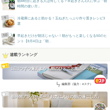
朝4時台に起きる人は何してる？早起きさん3人に学ぶ「朝
時間の使い方」
冷蔵庫にあると助かる！玉ねぎたっぷり作り置きレシピ3
選
早起きだけが朝活じゃない！朝がもっと楽しくなる50のヒ
ント【8月4日は「朝...
連載ランキング
1日1つずつ覚えよう！朝のひとこと英語レッスン
by:
編集部（協力：eステ）
朝時間アンバサダー「お気に入りの朝の過ごし方」