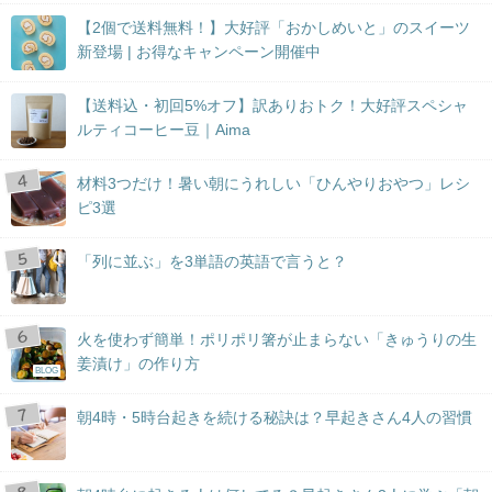
【2個で送料無料！】大好評「おかしめいと」のスイーツ
新登場 | お得なキャンペーン開催中
【送料込・初回5%オフ】訳ありおトク！大好評スペシャ
ルティコーヒー豆｜Aima
材料3つだけ！暑い朝にうれしい「ひんやりおやつ」レシ
ピ3選
「列に並ぶ」を3単語の英語で言うと？
火を使わず簡単！ポリポリ箸が止まらない「きゅうりの生
姜漬け」の作り方
BLOG
朝4時・5時台起きを続ける秘訣は？早起きさん4人の習慣