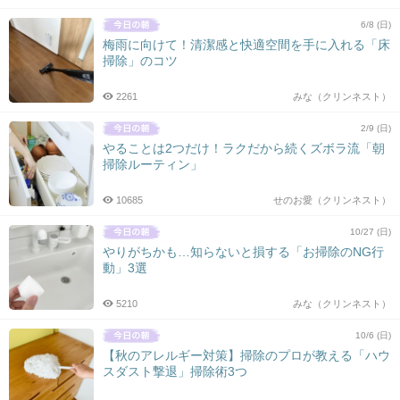
6/8 (日)
梅雨に向けて！清潔感と快適空間を手に入れる「床
掃除」のコツ
2261
みな（クリンネスト）
2/9 (日)
やることは2つだけ！ラクだから続くズボラ流「朝
掃除ルーティン」
10685
せのお愛（クリンネスト）
10/27 (日)
やりがちかも…知らないと損する「お掃除のNG行
動」3選
5210
みな（クリンネスト）
10/6 (日)
【秋のアレルギー対策】掃除のプロが教える「ハウ
スダスト撃退」掃除術3つ