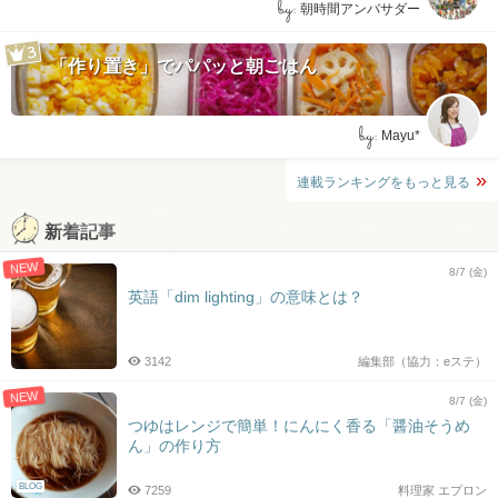
by:
朝時間アンバサダー
「作り置き」でパパッと朝ごはん
by:
Mayu*
連載ランキングをもっと見る
新着記事
NEW
8/7 (金)
英語「dim lighting」の意味とは？
3142
編集部（協力：eステ）
NEW
8/7 (金)
つゆはレンジで簡単！にんにく香る「醤油そうめ
ん」の作り方
BLOG
7259
料理家 エプロン