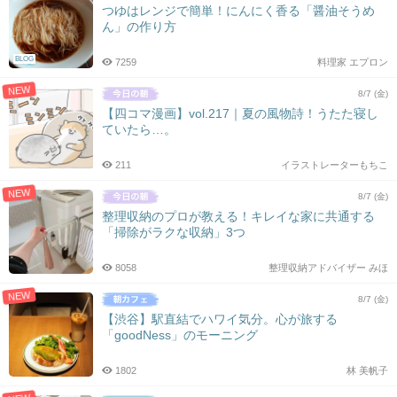
つゆはレンジで簡単！にんにく香る「醤油そうめ
ん」の作り方
BLOG
7259
料理家 エプロン
NEW
8/7 (金)
【四コマ漫画】vol.217｜夏の風物詩！うたた寝し
ていたら…。
211
イラストレーターもちこ
NEW
8/7 (金)
整理収納のプロが教える！キレイな家に共通する
「掃除がラクな収納」3つ
8058
整理収納アドバイザー みほ
NEW
8/7 (金)
【渋谷】駅直結でハワイ気分。心が旅する
「goodNess」のモーニング
1802
林 美帆子