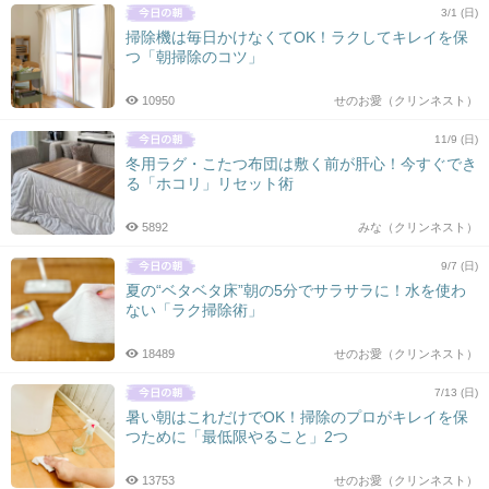
3/1 (日)
掃除機は毎日かけなくてOK！ラクしてキレイを保
つ「朝掃除のコツ」
10950
せのお愛（クリンネスト）
11/9 (日)
冬用ラグ・こたつ布団は敷く前が肝心！今すぐでき
る「ホコリ」リセット術
5892
みな（クリンネスト）
9/7 (日)
夏の“ベタベタ床”朝の5分でサラサラに！水を使わ
ない「ラク掃除術」
18489
せのお愛（クリンネスト）
7/13 (日)
暑い朝はこれだけでOK！掃除のプロがキレイを保
つために「最低限やること」2つ
13753
せのお愛（クリンネスト）