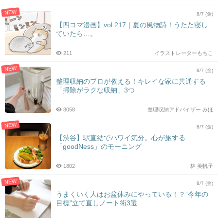
NEW
8/7 (金)
【四コマ漫画】vol.217｜夏の風物詩！うたた寝し
ていたら…。
211
イラストレーターもちこ
NEW
8/7 (金)
整理収納のプロが教える！キレイな家に共通する
「掃除がラクな収納」3つ
8058
整理収納アドバイザー みほ
NEW
8/7 (金)
【渋谷】駅直結でハワイ気分。心が旅する
「goodNess」のモーニング
1802
林 美帆子
NEW
8/7 (金)
うまくいく人はお盆休みにやっている！？”今年の
目標”立て直しノート術3選