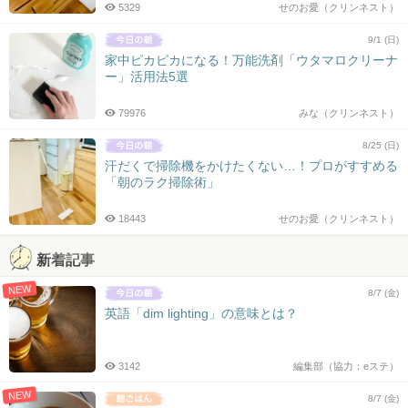
5329
せのお愛（クリンネスト）
9/1 (日)
家中ピカピカになる！万能洗剤「ウタマロクリーナ
ー」活用法5選
79976
みな（クリンネスト）
8/25 (日)
汗だくで掃除機をかけたくない…！プロがすすめる
「朝のラク掃除術」
18443
せのお愛（クリンネスト）
新着記事
NEW
8/7 (金)
英語「dim lighting」の意味とは？
3142
編集部（協力：eステ）
NEW
8/7 (金)