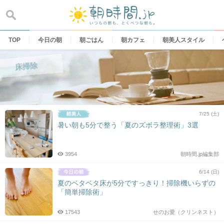
Skip
to
content
TOP
今日の朝
朝ごはん
朝カフェ
朝美人スタイル
床掃除
7/25 (土)
暑い朝も5分で整う「夏のズボラ整理術」3選
3954
朝時間.jp編集部
6/14 (日)
夏のベタベタ床が5分ですっきり！掃除機いらずの
「簡単掃除術」
17543
せのお愛（クリンネスト）