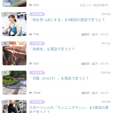
BLOG
7813
かなころ（石山可奈子）
8/4 (火)
「頭を空っぽにする」を3単語の英語で言うと？
7708
編集部（協力：eステ）
8/1 (土)
「自然光」を英語で言うと？
7242
編集部（協力：eステ）
7/29 (水)
「日陰（ひかげ）」を英語で言うと？
72938
編集部（協力：eステ）
8/3 (月)
スポーツジムの「ランニングマシン」を1単語の英
語で言うと？