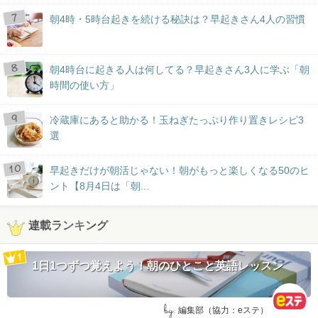
朝4時・5時台起きを続ける秘訣は？早起きさん4人の習慣
朝4時台に起きる人は何してる？早起きさん3人に学ぶ「朝
時間の使い方」
冷蔵庫にあると助かる！玉ねぎたっぷり作り置きレシピ3
選
早起きだけが朝活じゃない！朝がもっと楽しくなる50のヒ
ント【8月4日は「朝...
連載ランキング
1日1つずつ覚えよう！朝のひとこと英語レッスン
by:
編集部（協力：eステ）