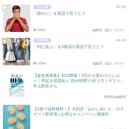
8/2 (日)
「静かに」を英語で言うと？
33647
編集部（協力：eステ）
8/6 (木)
「列に並ぶ」を3単語の英語で言うと？
32846
編集部（協力：eステ）
【参加者募集】8/22開催！9月から変わりたい人
へ！早起き習慣化と“自分時間”の作り方｜ゲスト：
井上皓史さん
朝時間.jp編集部
【2個で送料無料！】大好評「おかしめいと」のス
イーツ新登場 | お得なキャンペーン開催中