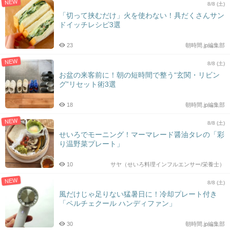
NEW
8/8 (土)
「切って挟むだけ」火を使わない！具だくさんサン
ドイッチレシピ3選
23
朝時間.jp編集部
NEW
8/8 (土)
お盆の来客前に！朝の短時間で整う“玄関・リビン
グ”リセット術3選
18
朝時間.jp編集部
NEW
8/8 (土)
せいろでモーニング！マーマレード醤油タレの「彩
り温野菜プレート」
10
サヤ（せいろ料理インフルエンサー/栄養士）
NEW
8/8 (土)
風だけじゃ足りない猛暑日に！冷却プレート付き
「ペルチェクール ハンディファン」
30
朝時間.jp編集部