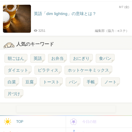
8/7 (金)
英語「dim lighting」の意味とは？
3251
編集部（協力：eステ）
人気のキーワード
朝ごはん
英語
お弁当
おにぎり
食パン
ダイエット
ピラティス
ホットケーキミックス
白菜
豆腐
トースト
パン
手帳
ノート
片づけ
TOP
今日の朝