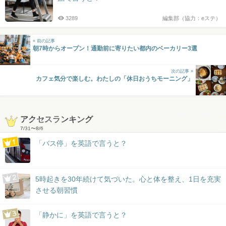
3289
編集部（協力：eステ）
« 前の記事
朝7時からオープン！通勤前に寄りたい都内のベーカリー3選
次の記事 »
カフェ気分で楽しむ。わたしの「休日おうちモーニング」
アクセスランキング
7/31
〜
8/6
「バス停」を英語で言うと？
5時起きを30年続けて気づいた。心と体を整え、1日を充実
させる朝習慣
「静かに」を英語で言うと？