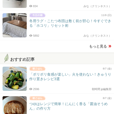
834
みな（クリンネスト）
11/9 (日)
冬用ラグ・こたつ布団は敷く前が肝心！今すぐでき
る「ホコリ」リセット術
5892
みな（クリンネスト）
もっと見る
おすすめ記事
8/7 (金)
「ポリポリ食感が楽しい」火を使わない！きゅうり
作り置きレシピ3選
2596
朝時間.jp編集部
8/7 (金)
つゆはレンジで簡単！にんにく香る「醤油そうめ
ん」の作り方