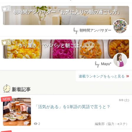
朝時間アンバサダー「お気に入りの朝の過ごし方」
by:
朝時間アンバサダー
「作り置き」でパパッと朝ごはん
by:
Mayu*
連載ランキングをもっと見る
新着記事
NEW
8/8 (土)
「活気がある」を1単語の英語で言うと？
2
編集部（協力：eステ）