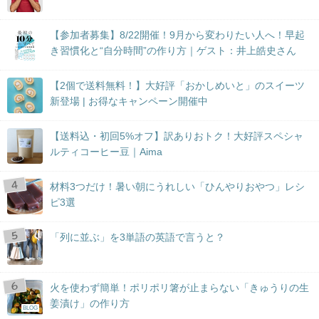
【参加者募集】8/22開催！9月から変わりたい人へ！早起
き習慣化と“自分時間”の作り方｜ゲスト：井上皓史さん
【2個で送料無料！】大好評「おかしめいと」のスイーツ
新登場 | お得なキャンペーン開催中
【送料込・初回5%オフ】訳ありおトク！大好評スペシャ
ルティコーヒー豆｜Aima
材料3つだけ！暑い朝にうれしい「ひんやりおやつ」レシ
ピ3選
「列に並ぶ」を3単語の英語で言うと？
火を使わず簡単！ポリポリ箸が止まらない「きゅうりの生
姜漬け」の作り方
BLOG