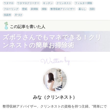
ウタマロ
ウタマロクリーナー
キッチン
クリンネスト
フィルター掃除
フローリング
壁紙
床掃除
掃除
整理収納アドバイザー
暮らし
洗剤
洗面所
片づけ
この記事を書いた人
ズボラさんでもマネできる！クリ
ンネストの簡単お掃除術
Written by
みな（クリンネスト）
整理収納アドバイザー、クリンネストの資格を持つ主婦。”簡単にで