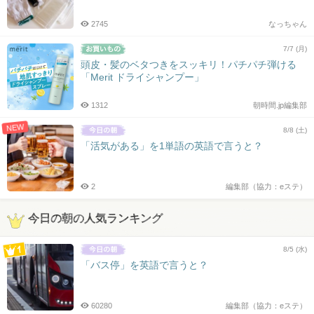
2745
なっちゃん
7/7 (月)
頭皮・髪のベタつきをスッキリ！パチパチ弾ける
「Merit ドライシャンプー」
1312
朝時間.jp編集部
NEW
8/8 (土)
「活気がある」を1単語の英語で言うと？
2
編集部（協力：eステ）
今日の朝の人気ランキング
8/5 (水)
「バス停」を英語で言うと？
60280
編集部（協力：eステ）