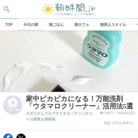
Skip
to
content
TOP
今日の朝
朝ごはん
朝カフェ
朝美人スタイル
家中ピカピカになる！万能洗剤
「ウタマロクリーナー」活用法5選
ズボラさんでもマネできる！クリンネス
79977
2024/9/1(日)
トの簡単お掃除術
みな（クリンネスト）