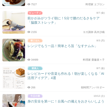
BLOG
7527
料理家 エプロン
8/7 (金)
前かがみがツライ朝に！5分で腰のだるさをケア
「脇腹ストレッチ」
2155
ヨガ講師 高木沙織
8/3 (月)
レンジでもう一品！簡単とろ旨「なすナムル」
34489
料理家 齋藤菜々子
8/7 (金)
レシピカードや音楽も作れる！朝が楽しくなる「AI
活用アイデア」4選
266
朝時間アンバサダー
10/12 (土)
身の安全を第一に！台風への備えをおさらいしよう