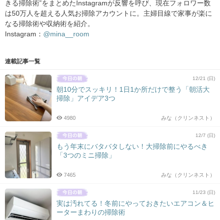
きる掃除術”をまとめたInstagramが反響を呼び、現在フォロワー数
は50万人を超える人気お掃除アカウントに。主婦目線で家事が楽に
なる掃除術や収納術を紹介。
Instagram：
@mina__room
連載記事一覧
12/21 (日)
朝10分でスッキリ！1日1か所だけで整う「朝活大
掃除」アイデア3つ
4980
みな（クリンネスト）
12/7 (日)
もう年末にバタバタしない！大掃除前にやるべき
「3つのミニ掃除」
7465
みな（クリンネスト）
11/23 (日)
実は汚れてる！冬前にやっておきたいエアコン＆ヒ
ーターまわりの掃除術