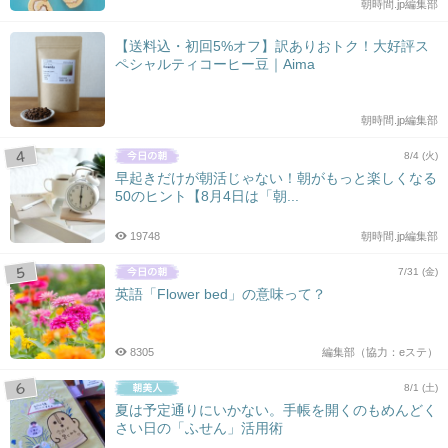
朝時間.jp編集部
【送料込・初回5%オフ】訳ありおトク！大好評ス
ペシャルティコーヒー豆｜Aima
朝時間.jp編集部
8/4 (火)
早起きだけが朝活じゃない！朝がもっと楽しくなる
50のヒント【8月4日は「朝...
19748
朝時間.jp編集部
7/31 (金)
英語「Flower bed」の意味って？
8305
編集部（協力：eステ）
8/1 (土)
夏は予定通りにいかない。手帳を開くのもめんどく
さい日の「ふせん」活用術