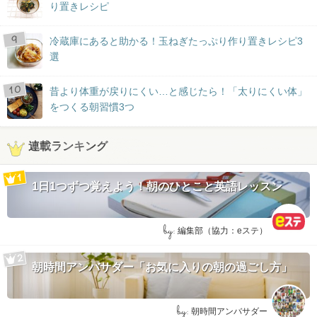
り置きレシピ
冷蔵庫にあると助かる！玉ねぎたっぷり作り置きレシピ3
選
昔より体重が戻りにくい…と感じたら！「太りにくい体」
をつくる朝習慣3つ
連載ランキング
1日1つずつ覚えよう！朝のひとこと英語レッスン
by:
編集部（協力：eステ）
朝時間アンバサダー「お気に入りの朝の過ごし方」
by:
朝時間アンバサダー