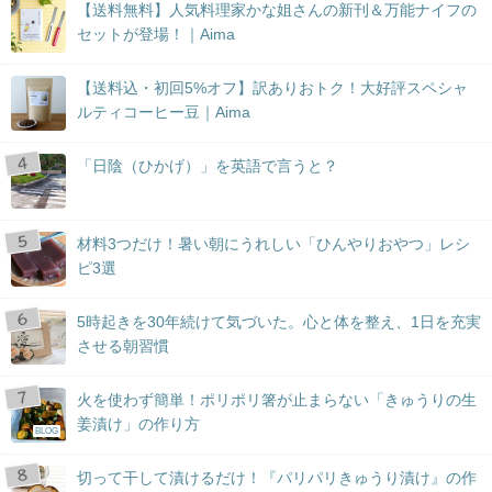
【送料無料】人気料理家かな姐さんの新刊＆万能ナイフの
セットが登場！｜Aima
【送料込・初回5%オフ】訳ありおトク！大好評スペシャ
ルティコーヒー豆｜Aima
「日陰（ひかげ）」を英語で言うと？
材料3つだけ！暑い朝にうれしい「ひんやりおやつ」レシ
ピ3選
5時起きを30年続けて気づいた。心と体を整え、1日を充実
させる朝習慣
火を使わず簡単！ポリポリ箸が止まらない「きゅうりの生
姜漬け」の作り方
BLOG
切って干して漬けるだけ！『パリパリきゅうり漬け』の作