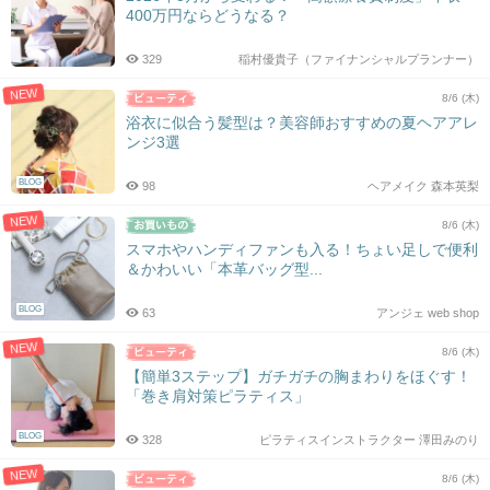
400万円ならどうなる？
329
稲村優貴子（ファイナンシャルプランナー）
NEW
8/6 (木)
浴衣に似合う髪型は？美容師おすすめの夏ヘアアレ
ンジ3選
BLOG
98
ヘアメイク 森本英梨
NEW
8/6 (木)
スマホやハンディファンも入る！ちょい足しで便利
＆かわいい「本革バッグ型...
BLOG
63
アンジェ web shop
NEW
8/6 (木)
【簡単3ステップ】ガチガチの胸まわりをほぐす！
「巻き肩対策ピラティス」
BLOG
328
ピラティスインストラクター 澤田みのり
NEW
8/6 (木)