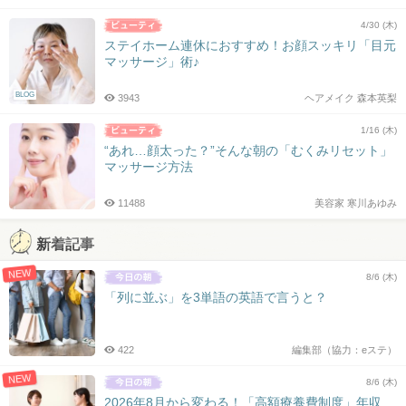
4/30 (木)
ステイホーム連休におすすめ！お顔スッキリ「目元
マッサージ」術♪
BLOG
3943
ヘアメイク 森本英梨
1/16 (木)
“あれ…顔太った？”そんな朝の「むくみリセット」
マッサージ方法
11488
美容家 寒川あゆみ
新着記事
NEW
8/6 (木)
「列に並ぶ」を3単語の英語で言うと？
422
編集部（協力：eステ）
NEW
8/6 (木)
2026年8月から変わる！「高額療養費制度」年収