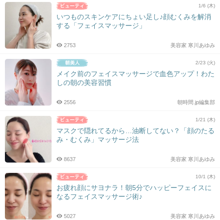
1/6 (木)
いつものスキンケアにちょい足し♪顔むくみを解消
する「フェイスマッサージ」
2753
美容家 寒川あゆみ
2/23 (火)
メイク前のフェイスマッサージで血色アップ！わた
しの朝の美容習慣
2556
朝時間.jp編集部
1/21 (木)
マスクで隠れてるから…油断してない？「顔のたる
み・むくみ」マッサージ法
8637
美容家 寒川あゆみ
10/1 (木)
お疲れ顔にサヨナラ！朝5分でハッピーフェイスに
なるフェイスマッサージ術♪
5027
美容家 寒川あゆみ