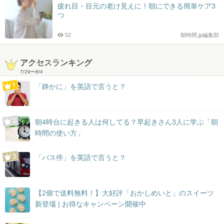
疲れ目・目元の老け見えに！朝にできる簡単ケア3
つ
52
朝時間.jp編集部
アクセスランキング
7/29
〜
8/4
「静かに」を英語で言うと？
朝4時台に起きる人は何してる？早起きさん3人に学ぶ「朝
時間の使い方」
「バス停」を英語で言うと？
【2個で送料無料！】大好評「おかしめいと」のスイーツ
新登場 | お得なキャンペーン開催中