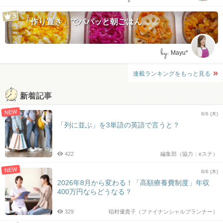
「作り置き」でパパッと朝ごはん
by:
Mayu*
連載ランキングをもっと見る
新着記事
NEW
8/6 (木)
「列に並ぶ」を3単語の英語で言うと？
422
編集部（協力：eステ）
NEW
8/6 (木)
2026年8月から変わる！「高額療養費制度」年収
400万円ならどうなる？
329
稲村優貴子（ファイナンシャルプランナー）