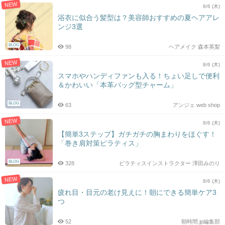
NEW
8/6 (木)
浴衣に似合う髪型は？美容師おすすめの夏ヘアアレ
ンジ3選
BLOG
98
ヘアメイク 森本英梨
NEW
8/6 (木)
スマホやハンディファンも入る！ちょい足しで便利
＆かわいい「本革バッグ型チャーム」
BLOG
63
アンジェ web shop
NEW
8/6 (木)
【簡単3ステップ】ガチガチの胸まわりをほぐす！
「巻き肩対策ピラティス」
BLOG
328
ピラティスインストラクター 澤田みのり
NEW
8/6 (木)
疲れ目・目元の老け見えに！朝にできる簡単ケア3
つ
52
朝時間.jp編集部