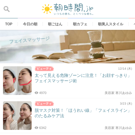
Skip
to
content
TOP
今日の朝
朝ごはん
朝カフェ
朝美人スタイル
フェイスマッサージ
12/14 (木)
太って見える危険ゾーンに注意！「お顔すっきり」
フェイスマッサージ術
4970
美容家 寒川あゆみ
3/23 (木)
脱マスク対策！「ほうれい線」「フェイスライン」
のたるみケア法
6342
美容家 寒川あゆみ