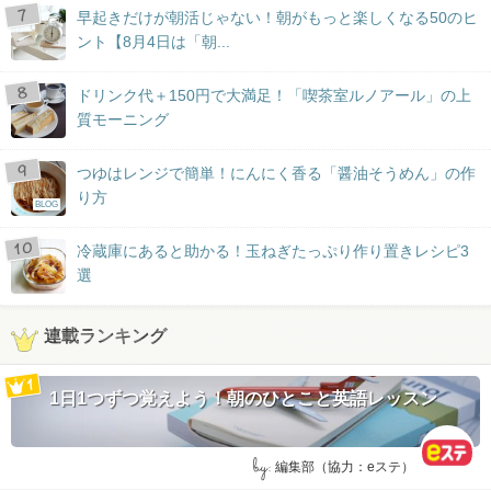
早起きだけが朝活じゃない！朝がもっと楽しくなる50のヒ
ント【8月4日は「朝...
ドリンク代＋150円で大満足！「喫茶室ルノアール」の上
質モーニング
つゆはレンジで簡単！にんにく香る「醤油そうめん」の作
り方
BLOG
冷蔵庫にあると助かる！玉ねぎたっぷり作り置きレシピ3
選
連載ランキング
1日1つずつ覚えよう！朝のひとこと英語レッスン
by:
編集部（協力：eステ）