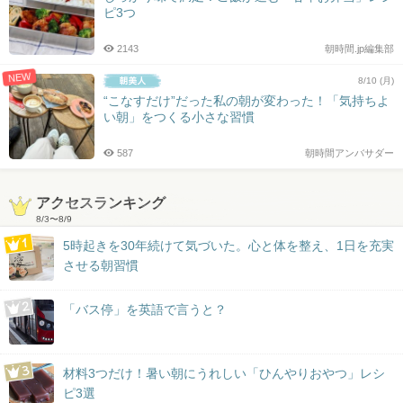
ピ3つ
2143
朝時間.jp編集部
NEW
8/10 (月)
“こなすだけ”だった私の朝が変わった！「気持ちよ
い朝」をつくる小さな習慣
587
朝時間アンバサダー
アクセスランキング
8/3
〜
8/9
5時起きを30年続けて気づいた。心と体を整え、1日を充実
させる朝習慣
「バス停」を英語で言うと？
材料3つだけ！暑い朝にうれしい「ひんやりおやつ」レシ
ピ3選