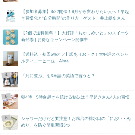
【参加者募集】8/22開催！9月から変わりたい人へ！早起
き習慣化と“自分時間”の作り方｜ゲスト：井上皓史さん
【2個で送料無料！】大好評「おかしめいと」のスイーツ
新登場 | お得なキャンペーン開催中
【送料込・初回5%オフ】訳ありおトク！大好評スペシャ
ルティコーヒー豆｜Aima
「列に並ぶ」を3単語の英語で言うと？
朝4時・5時台起きを続ける秘訣は？早起きさん4人の習慣
シャワーだけだと要注意！お風呂の排水口の「におい・ぬ
めり」を防ぐ簡単習慣3つ