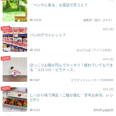
「ベンチに座る」を英語で言うと？
10148
編集部（協力：eステ）
NEW
8/10 (月)
パンのアウトレット？
BLOG
1229
はらだちほ（アメリカ在住）
NEW
8/10 (月)
ぽっこりお腹が凹んでスッキリ！疲れていてもでき
る「コロコロ・ピラティス」
3487
ピラティストレーナー TOMOKO
NEW
8/10 (月)
しっかり味で満足！ご飯が進む「甘辛お弁当」レシ
ピ3つ
2143
朝時間.jp編集部