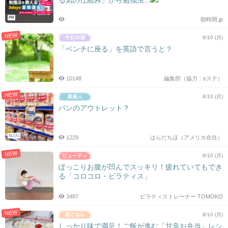
PR
朝時間.jp
NEW
8/10 (月)
「ベンチに座る」を英語で言うと？
10148
編集部（協力：eステ）
NEW
8/10 (月)
パンのアウトレット？
BLOG
1229
はらだちほ（アメリカ在住）
NEW
8/10 (月)
ぽっこりお腹が凹んでスッキリ！疲れていてもでき
る「コロコロ・ピラティス」
3487
ピラティストレーナー TOMOKO
NEW
8/10 (月)
しっかり味で満足！ご飯が進む「甘辛お弁当」レシ