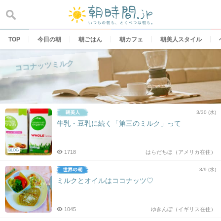
Skip
to
content
TOP
今日の朝
朝ごはん
朝カフェ
朝美人スタイル
ココナッツミルク
3/30 (水)
牛乳・豆乳に続く「第三のミルク」って
BLOG
1718
はらだちほ（アメリカ在住）
3/9 (水)
ミルクとオイルはココナッツ♡
1045
ゆきんぼ（イギリス在住）