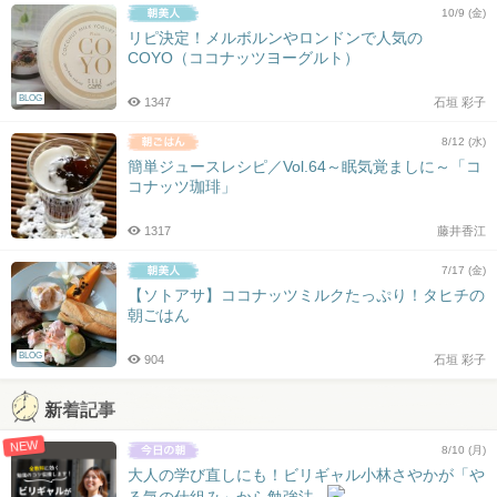
10/9 (金)
リピ決定！メルボルンやロンドンで人気の
COYO（ココナッツヨーグルト）
BLOG
1347
石垣 彩子
8/12 (水)
簡単ジュースレシピ／Vol.64～眠気覚ましに～「コ
コナッツ珈琲」
1317
藤井香江
7/17 (金)
【ソトアサ】ココナッツミルクたっぷり！タヒチの
朝ごはん
BLOG
904
石垣 彩子
新着記事
NEW
8/10 (月)
大人の学び直しにも！ビリギャル小林さやかが「や
る気の仕組み」から勉強法...