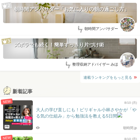
朝時間アンバサダー「お気に入りの朝の過ごし方」
by:
朝時間アンバサダー
ズボラでも続く！簡単すっきり片づけ術
by:
整理収納アドバイザー みほ
連載ランキングをもっと見る
新着記事
NEW
8/10 (月)
大人の学び直しにも！ビリギャル小林さやかが「や
る気の仕組み」から勉強法を教える5日間
PR
朝時間.jp
NEW
8/10 (月)