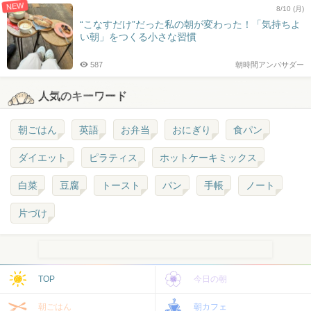
NEW
8/10 (月)
“こなすだけ”だった私の朝が変わった！「気持ちよ
い朝」をつくる小さな習慣
587
朝時間アンバサダー
人気のキーワード
朝ごはん
英語
お弁当
おにぎり
食パン
ダイエット
ピラティス
ホットケーキミックス
白菜
豆腐
トースト
パン
手帳
ノート
片づけ
TOP
今日の朝
朝ごはん
朝カフェ