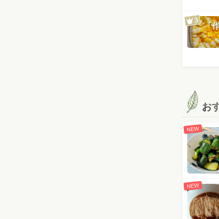
「
お
NEW
NEW