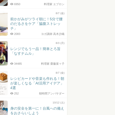
6950
料理家 エプロン
8/7 (金)
前かがみがツライ朝に！5分で腰
のだるさをケア「脇腹ストレッ
チ」
2083
ヨガ講師 高木沙織
8/3 (月)
レンジでもう一品！簡単とろ旨
「なすナムル」
34485
料理家 齋藤菜々子
8/7 (金)
レシピカードや音楽も作れる！朝
が楽しくなる「AI活用アイデア」
4選
252
朝時間アンバサダー
10/12 (土)
身の安全を第一に！台風への備え
をおさらいしよう