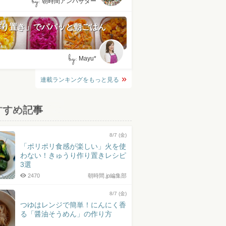
by:
朝時間アンバサダー
作り置き」でパパッと朝ごはん
by:
Mayu*
連載ランキングをもっと見る
すすめ記事
8/7 (金)
「ポリポリ食感が楽しい」火を使
わない！きゅうり作り置きレシピ
3選
2470
朝時間.jp編集部
8/7 (金)
つゆはレンジで簡単！にんにく香
る「醤油そうめん」の作り方