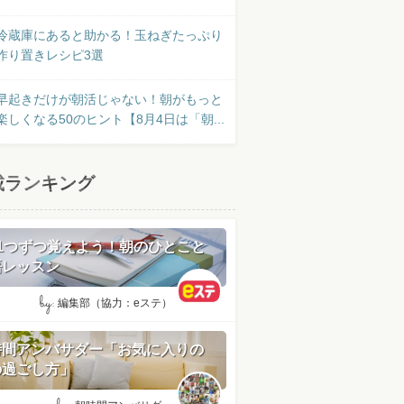
冷蔵庫にあると助かる！玉ねぎたっぷり
作り置きレシピ3選
早起きだけが朝活じゃない！朝がもっと
楽しくなる50のヒント【8月4日は「朝...
載ランキング
日1つずつ覚えよう！朝のひとこと
語レッスン
by:
編集部（協力：eステ）
時間アンバサダー「お気に入りの
の過ごし方」