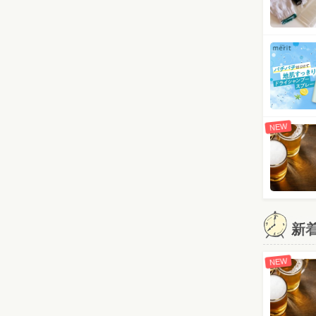
NEW
新
NEW