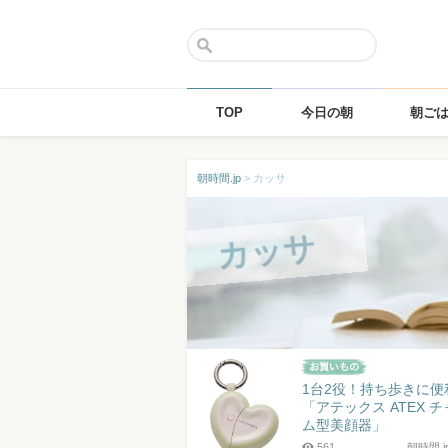
TOP
今日の朝
朝ご
Skip
朝時間.jp
>
カッサ
to
content
カッサ
1台2役！持ち歩きに便
「アテックス ATEX 
ム型美顔器」
561
朝時間.