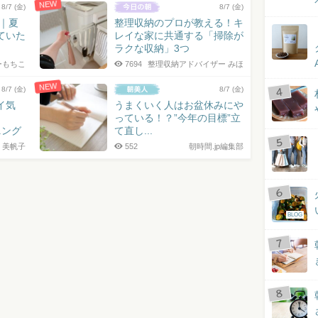
NEW
8/7 (金)
8/7 (金)
7｜夏
整理収納のプロが教える！キ
ていた
レイな家に共通する「掃除が
ラクな収納」3つ
ーもちこ
7694
整理収納アドバイザー みほ
NEW
8/7 (金)
8/7 (金)
イ気
うまくいく人はお盆休みにや
っている！？”今年の目標”立
ニング
て直し...
 美帆子
552
朝時間.jp編集部
BLOG