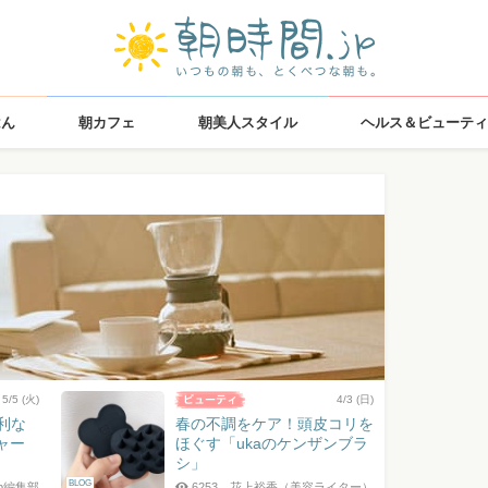
はん
朝カフェ
朝美人スタイル
ヘルス＆ビューティ
5/5 (火)
4/3 (日)
利な
春の不調をケア！頭皮コリを
チャー
ほぐす「ukaのケンザンブラ
シ」
BLOG
jp編集部
6253
花上裕香（美容ライター）