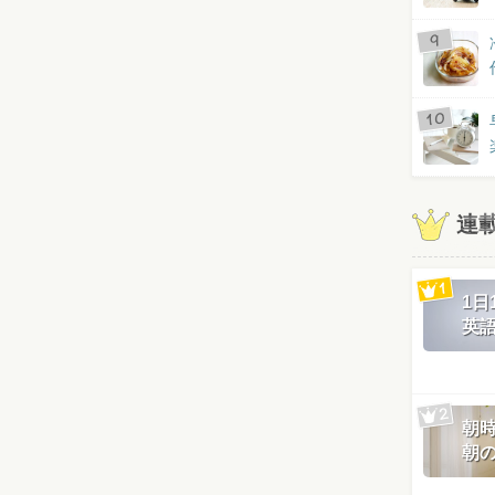
連
1
英
朝
朝