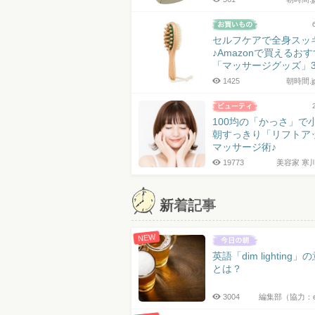
セルフケアで全身スッ
♪Amazonで買えるお
「マッサージグッズ」
1425
朝時間.
100均の「かっさ」で
朝すっきり「リフトア
マッサージ術♪
19773
美容家 寒
新着記事
NEW
英語「dim lighting」
とは？
3004
編集部（協力：