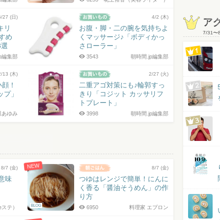
6/27 (日)
4/2 (木)
ア
キリ
お腹・脚・二の腕を気持ちよ
7/31
〜
すすめ
くマッサージ♪「ボディかっ
3選
さローラー」
jp編集部
3543
朝時間.jp編集部
2/13 (木)
2/27 (火)
小顔！
二重アゴ対策にも♪輪郭すっ
ップ」
きり「コジット カッサリフ
トプレート」
川あゆみ
3998
朝時間.jp編集部
NEW
8/7 (金)
8/7 (金)
の意味
つゆはレンジで簡単！にんに
く香る「醤油そうめん」の作
り方
BLOG
eステ）
6950
料理家 エプロン