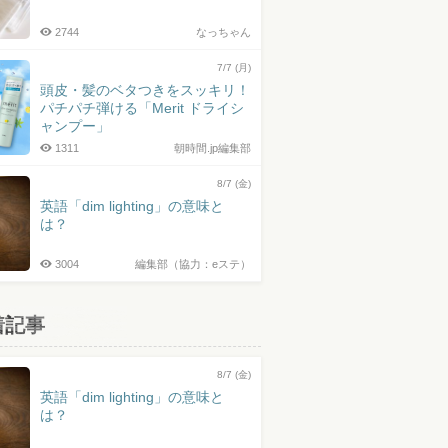
2744
なっちゃん
7/7 (月)
頭皮・髪のベタつきをスッキリ！
パチパチ弾ける「Merit ドライシ
ャンプー」
1311
朝時間.jp編集部
8/7 (金)
英語「dim lighting」の意味と
は？
3004
編集部（協力：eステ）
着記事
8/7 (金)
英語「dim lighting」の意味と
は？