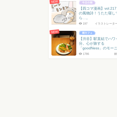
NEW
【四コマ漫画】vol.21
の風物詩！うたた寝し
ら…。
197
イラストレータ
NEW
【渋谷】駅直結でハワ
分。心が旅する
「goodNess」のモー
1786
林