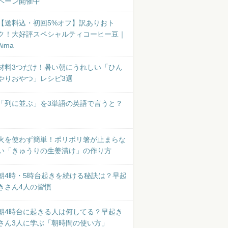
ペーン開催中
【送料込・初回5%オフ】訳ありおト
ク！大好評スペシャルティコーヒー豆｜
Aima
材料3つだけ！暑い朝にうれしい「ひん
やりおやつ」レシピ3選
「列に並ぶ」を3単語の英語で言うと？
火を使わず簡単！ポリポリ箸が止まらな
い「きゅうりの生姜漬け」の作り方
朝4時・5時台起きを続ける秘訣は？早起
きさん4人の習慣
朝4時台に起きる人は何してる？早起き
さん3人に学ぶ「朝時間の使い方」