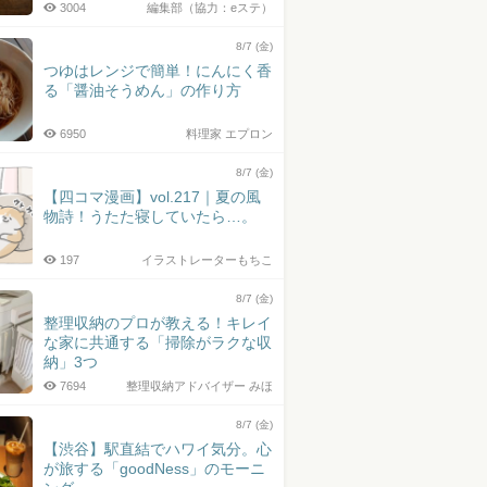
3004
編集部（協力：eステ）
8/7 (金)
つゆはレンジで簡単！にんにく香
る「醤油そうめん」の作り方
6950
料理家 エプロン
8/7 (金)
【四コマ漫画】vol.217｜夏の風
物詩！うたた寝していたら…。
197
イラストレーターもちこ
8/7 (金)
整理収納のプロが教える！キレイ
な家に共通する「掃除がラクな収
納」3つ
7694
整理収納アドバイザー みほ
8/7 (金)
【渋谷】駅直結でハワイ気分。心
が旅する「goodNess」のモーニ