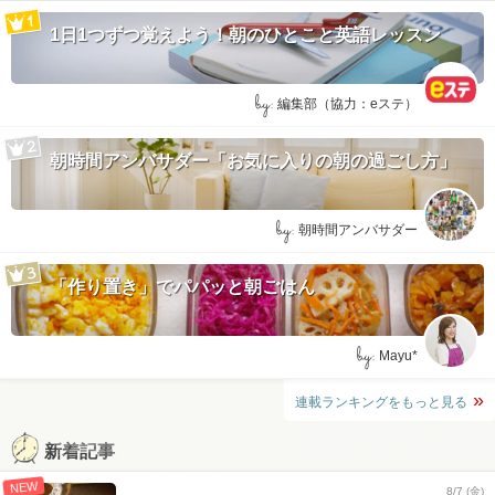
1日1つずつ覚えよう！朝のひとこと英語レッスン
by:
編集部（協力：eステ）
朝時間アンバサダー「お気に入りの朝の過ごし方」
by:
朝時間アンバサダー
「作り置き」でパパッと朝ごはん
by:
Mayu*
連載ランキングをもっと見る
新着記事
NEW
8/7 (金)