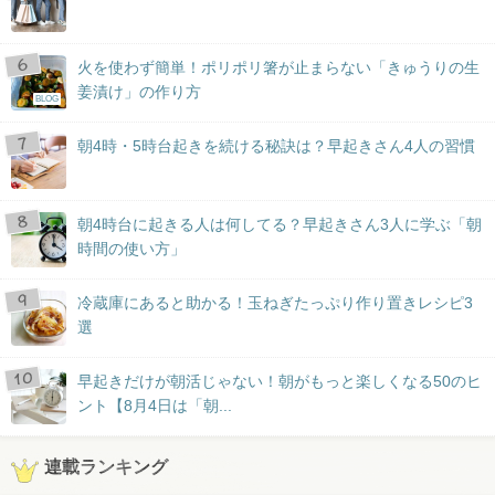
火を使わず簡単！ポリポリ箸が止まらない「きゅうりの生
姜漬け」の作り方
BLOG
朝4時・5時台起きを続ける秘訣は？早起きさん4人の習慣
朝4時台に起きる人は何してる？早起きさん3人に学ぶ「朝
時間の使い方」
冷蔵庫にあると助かる！玉ねぎたっぷり作り置きレシピ3
選
早起きだけが朝活じゃない！朝がもっと楽しくなる50のヒ
ント【8月4日は「朝...
連載ランキング