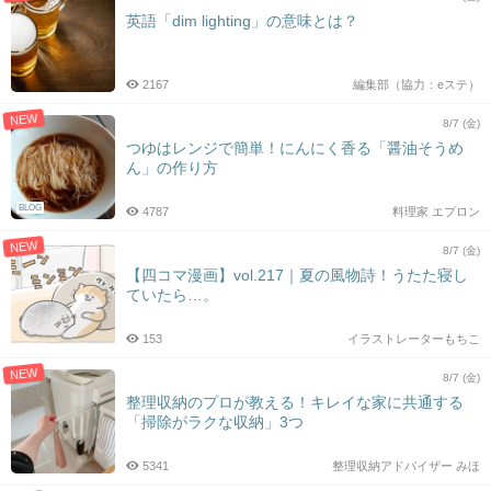
英語「dim lighting」の意味とは？
2167
編集部（協力：eステ）
NEW
8/7 (金)
つゆはレンジで簡単！にんにく香る「醤油そうめ
ん」の作り方
BLOG
4787
料理家 エプロン
NEW
8/7 (金)
【四コマ漫画】vol.217｜夏の風物詩！うたた寝し
ていたら…。
153
イラストレーターもちこ
NEW
8/7 (金)
整理収納のプロが教える！キレイな家に共通する
「掃除がラクな収納」3つ
5341
整理収納アドバイザー みほ