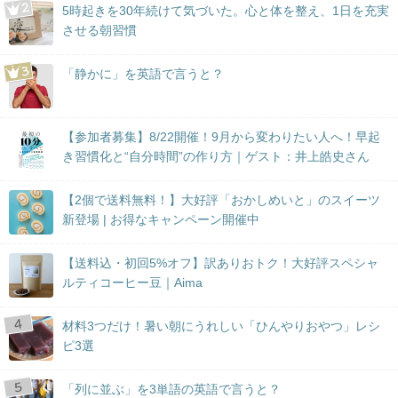
5時起きを30年続けて気づいた。心と体を整え、1日を充実
させる朝習慣
「静かに」を英語で言うと？
【参加者募集】8/22開催！9月から変わりたい人へ！早起
き習慣化と“自分時間”の作り方｜ゲスト：井上皓史さん
【2個で送料無料！】大好評「おかしめいと」のスイーツ
新登場 | お得なキャンペーン開催中
【送料込・初回5%オフ】訳ありおトク！大好評スペシャ
ルティコーヒー豆｜Aima
材料3つだけ！暑い朝にうれしい「ひんやりおやつ」レシ
ピ3選
「列に並ぶ」を3単語の英語で言うと？