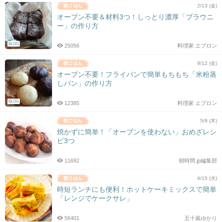
2/13 (金)
オーブン不要＆材料3つ！しっとり濃厚「ブラウニ
ー」の作り方
BLOG
25056
料理家 エプロン
9/12 (金)
オーブン不要！フライパンで簡単もちもち「米粉蒸
しパン」の作り方
BLOG
12385
料理家 エプロン
5/9 (木)
焼かずに簡単！「オーブンを使わない」おめざレシ
ピ3つ
11692
朝時間.jp編集部
4/15 (水)
時短ランチにも便利！ホットケーキミックスで簡単
「レンジでケークサレ」
56401
五十嵐ゆかり