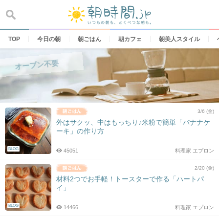
Skip
to
content
TOP
今日の朝
朝ごはん
朝カフェ
朝美人スタイル
オーブン不要
3/6 (金)
外はサクッ、中はもっちり♪米粉で簡単「バナナケ
ーキ」の作り方
BLOG
45051
料理家 エプロン
2/20 (金)
材料2つでお手軽！トースターで作る「ハートパ
イ」
BLOG
14466
料理家 エプロン