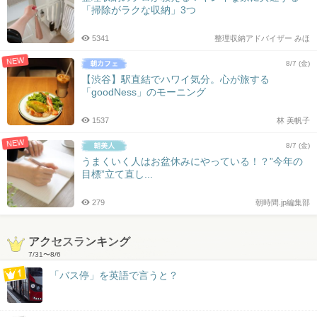
「掃除がラクな収納」3つ
5341
整理収納アドバイザー みほ
NEW
8/7 (金)
【渋谷】駅直結でハワイ気分。心が旅する
「goodNess」のモーニング
1537
林 美帆子
NEW
8/7 (金)
うまくいく人はお盆休みにやっている！？”今年の
目標”立て直し...
279
朝時間.jp編集部
アクセスランキング
7/31
〜
8/6
「バス停」を英語で言うと？