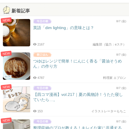
新着記事
NEW
8/7 (金)
英語「dim lighting」の意味とは？
2167
編集部（協力：eステ）
NEW
8/7 (金)
つゆはレンジで簡単！にんにく香る「醤油そうめ
ん」の作り方
BLOG
4787
料理家 エプロン
NEW
8/7 (金)
【四コマ漫画】vol.217｜夏の風物詩！うたた寝し
ていたら…。
153
イラストレーターもちこ
NEW
8/7 (金)
整理収納のプロが教える！キレイな家に共通する