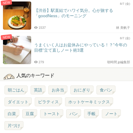
NEW
8/7 (金)
【渋谷】駅直結でハワイ気分。心が旅する
「goodNess」のモーニング
1537
林 美帆子
NEW
8/7 (金)
うまくいく人はお盆休みにやっている！？”今年の
目標”立て直しノート術3選
279
朝時間.jp編集部
人気のキーワード
朝ごはん
英語
お弁当
おにぎり
食パン
ダイエット
ピラティス
ホットケーキミックス
白菜
豆腐
トースト
パン
手帳
ノート
片づけ