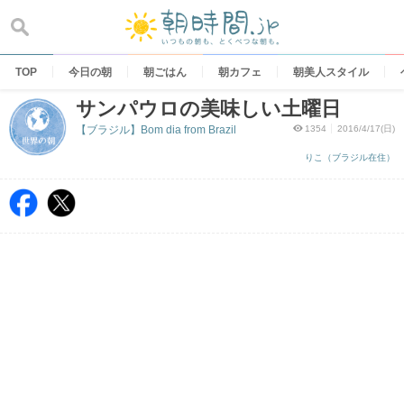
Skip
to
content
TOP
今日の朝
朝ごはん
朝カフェ
朝美人スタイル
サンパウロの美味しい土曜日
【ブラジル】Bom dia from Brazil
1354
2016/4/17(日)
りこ（ブラジル在住）