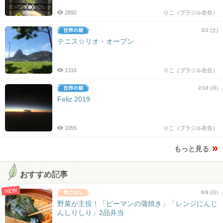
2892
りこ（ブラジル在住）
3/2 (土)
テニス☆リオ・オープン
1316
りこ（ブラジル在住）
2/18 (月)
Feliz 2019
1055
りこ（ブラジル在住）
もっと見る
おすすめ記事
NEW
8/9 (日)
野菜が主役！「ピーマンの蒲焼き」「レンジにんじ
んしりしり」2品弁当