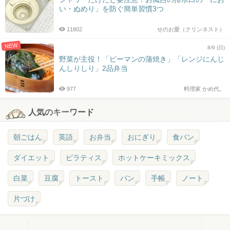
い・ぬめり」を防ぐ簡単習慣3つ
11802
せのお愛（クリンネスト）
NEW
8/9 (日)
野菜が主役！「ピーマンの蒲焼き」「レンジにんじ
んしりしり」2品弁当
977
料理家 かめ代。
人気のキーワード
朝ごはん
英語
お弁当
おにぎり
食パン
ダイエット
ピラティス
ホットケーキミックス
白菜
豆腐
トースト
パン
手帳
ノート
片づけ