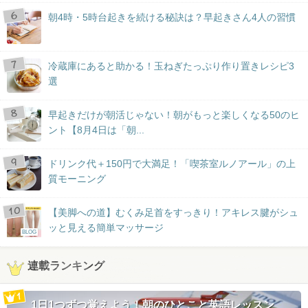
朝4時・5時台起きを続ける秘訣は？早起きさん4人の習慣
冷蔵庫にあると助かる！玉ねぎたっぷり作り置きレシピ3
選
早起きだけが朝活じゃない！朝がもっと楽しくなる50のヒ
ント【8月4日は「朝...
ドリンク代＋150円で大満足！「喫茶室ルノアール」の上
質モーニング
【美脚への道】むくみ足首をすっきり！アキレス腱がシュ
ッと見える簡単マッサージ
BLOG
連載ランキング
1日1つずつ覚えよう！朝のひとこと英語レッスン