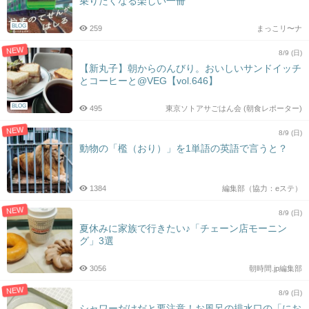
乗りたくなる楽しい一冊
BLOG
259
まっこリ〜ナ
NEW
8/9 (日)
【新丸子】朝からのんびり。おいしいサンドイッチ
とコーヒーと@VEG【vol.646】
BLOG
495
東京ソトアサごはん会 (朝食レポーター)
NEW
8/9 (日)
動物の「檻（おり）」を1単語の英語で言うと？
1384
編集部（協力：eステ）
NEW
8/9 (日)
夏休みに家族で行きたい♪「チェーン店モーニン
グ」3選
3056
朝時間.jp編集部
NEW
8/9 (日)
シャワーだけだと要注意！お風呂の排水口の「にお