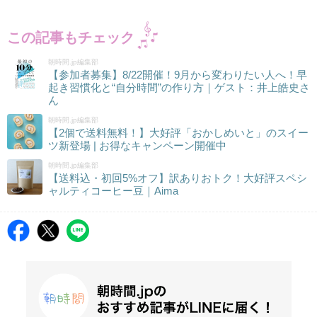
この記事もチェック
朝時間.jp編集部
【参加者募集】8/22開催！9月から変わりたい人へ！早
起き習慣化と“自分時間”の作り方｜ゲスト：井上皓史さ
ん
朝時間.jp編集部
【2個で送料無料！】大好評「おかしめいと」のスイー
ツ新登場 | お得なキャンペーン開催中
朝時間.jp編集部
【送料込・初回5%オフ】訳ありおトク！大好評スペシ
ャルティコーヒー豆｜Aima