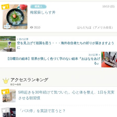
10/13 (日)
梅紫蘇しらす丼
BLOG
3510
はらだちほ（アメリカ在住）
« 前の記事
空を見上げて祖国を思う・・・海外在住者たちの祈りが届きますよう
に
次の記事 »
【日曜日の絵本】世界が美しく色づく字のない絵本『おはなをあげ
る』
アクセスランキング
8/2
〜
8/8
5時起きを30年続けて気づいた。心と体を整え、1日を充実
させる朝習慣
「バス停」を英語で言うと？