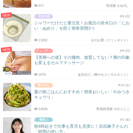
977
料理家 かめ代。
NEW
8/9 (日)
シャワーだけだと要注意！お風呂の排水口の「にお
い・ぬめり」を防ぐ簡単習慣3つ
11802
せのお愛（クリンネスト）
NEW
8/9 (日)
【美脚への道】その腰肉、放置してない？脚の印象
も変えるセルフマッサージ
BLOG
2076
金井志江（脚やせコンサルタント）
8/10 (土)
夏の朝ごはんにおすすめ！簡単おいしい「やみつき
キュウリ」
54936
野菜料理家 やのくにこ
4/1 (金)
朝4時起きで仕事も育児も充実に！吉武麻子さんの
「時間の使い方」