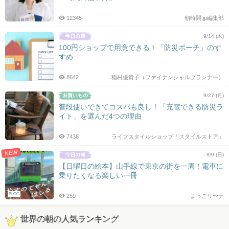
12345
朝時間.jp編集部
9/14 (木)
100円ショップで用意できる！「防災ポーチ」のす
すめ
8642
稲村優貴子（ファイナンシャルプランナー）
9/27 (月)
普段使いできてコスパも良し！「充電できる防災ラ
イト」を選んだ4つの理由
7438
ライフスタイルショップ「スタイルストア」
NEW
8/9 (日)
【日曜日の絵本】山手線で東京の街を一周！電車に
乗りたくなる楽しい一冊
BLOG
259
まっこリ〜ナ
世界の朝の人気ランキング