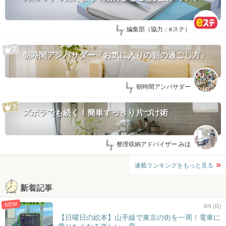
by:
編集部（協力：eステ）
朝時間アンバサダー「お気に入りの朝の過ごし方」
by:
朝時間アンバサダー
ズボラでも続く！簡単すっきり片づけ術
by:
整理収納アドバイザー みほ
連載ランキングをもっと見る
新着記事
NEW
8/9 (日)
【日曜日の絵本】山手線で東京の街を一周！電車に