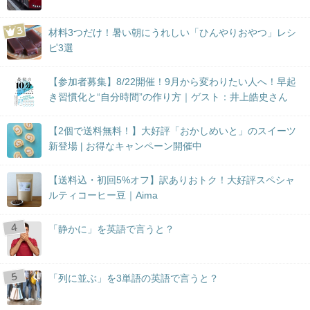
材料3つだけ！暑い朝にうれしい「ひんやりおやつ」レシ
ピ3選
【参加者募集】8/22開催！9月から変わりたい人へ！早起
き習慣化と“自分時間”の作り方｜ゲスト：井上皓史さん
【2個で送料無料！】大好評「おかしめいと」のスイーツ
新登場 | お得なキャンペーン開催中
【送料込・初回5%オフ】訳ありおトク！大好評スペシャ
ルティコーヒー豆｜Aima
「静かに」を英語で言うと？
「列に並ぶ」を3単語の英語で言うと？