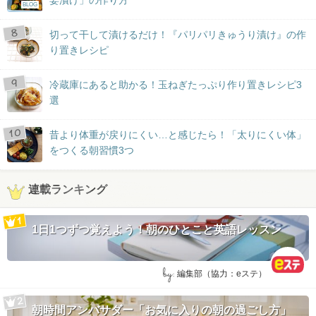
姜漬け」の作り方
BLOG
切って干して漬けるだけ！『パリパリきゅうり漬け』の作
り置きレシピ
冷蔵庫にあると助かる！玉ねぎたっぷり作り置きレシピ3
選
昔より体重が戻りにくい…と感じたら！「太りにくい体」
をつくる朝習慣3つ
連載ランキング
1日1つずつ覚えよう！朝のひとこと英語レッスン
by:
編集部（協力：eステ）
朝時間アンバサダー「お気に入りの朝の過ごし方」