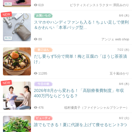
BLOG
619
ピラティスインストラクター 澤田みのり
NEW
8/6 (木)
スマホやハンディファンも入る！ちょい足しで便利
＆かわいい「本革バッグ型...
BLOG
89
アンジェ web shop
7/22 (水)
だし要らず5分で簡単！梅と豆腐の「ほうじ茶茶漬
け」
11285
五十嵐ゆかり
NEW
8/6 (木)
2026年8月から変わる！「高額療養費制度」年収
400万円ならどうなる？
476
稲村優貴子（ファイナンシャルプランナー）
8/2 (火)
誰でもできる！夏に代謝を上げて痩せるヒント3つ