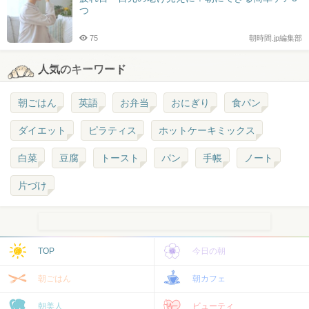
つ
75
朝時間.jp編集部
人気のキーワード
朝ごはん
英語
お弁当
おにぎり
食パン
ダイエット
ピラティス
ホットケーキミックス
白菜
豆腐
トースト
パン
手帳
ノート
片づけ
TOP
今日の朝
朝ごはん
朝カフェ
朝美人
ビューティ