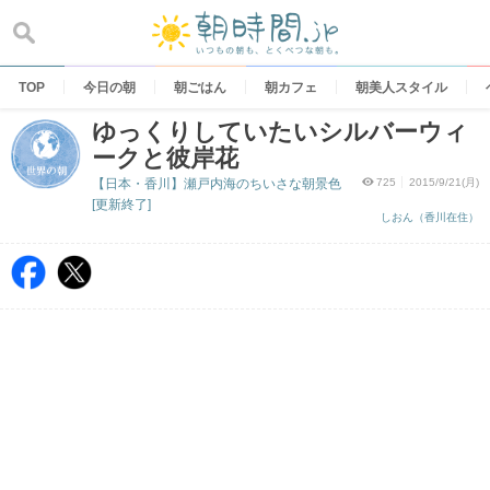
Skip
to
content
TOP
今日の朝
朝ごはん
朝カフェ
朝美人スタイル
ゆっくりしていたいシルバーウィ
ークと彼岸花
【日本・香川】瀬戸内海のちいさな朝景色
725
2015/9/21(月)
[更新終了]
しおん（香川在住）