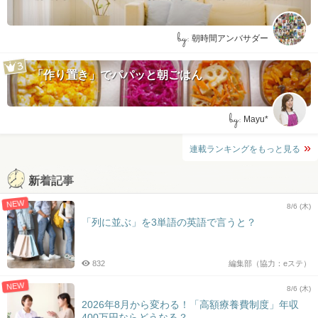
by:
朝時間アンバサダー
「作り置き」でパパッと朝ごはん
by:
Mayu*
連載ランキングをもっと見る
新着記事
NEW
8/6 (木)
「列に並ぶ」を3単語の英語で言うと？
832
編集部（協力：eステ）
NEW
8/6 (木)
2026年8月から変わる！「高額療養費制度」年収
400万円ならどうなる？