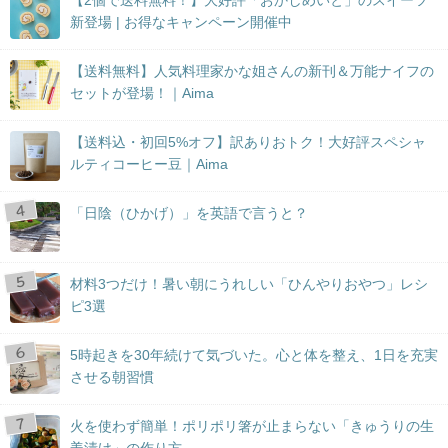
【2個で送料無料！】大好評「おかしめいと」のスイーツ
新登場 | お得なキャンペーン開催中
【送料無料】人気料理家かな姐さんの新刊＆万能ナイフの
セットが登場！｜Aima
【送料込・初回5%オフ】訳ありおトク！大好評スペシャ
ルティコーヒー豆｜Aima
「日陰（ひかげ）」を英語で言うと？
材料3つだけ！暑い朝にうれしい「ひんやりおやつ」レシ
ピ3選
5時起きを30年続けて気づいた。心と体を整え、1日を充実
させる朝習慣
火を使わず簡単！ポリポリ箸が止まらない「きゅうりの生