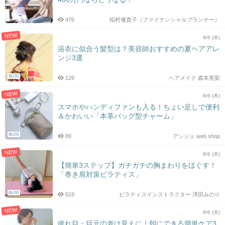
476
稲村優貴子（ファイナンシャルプランナー）
NEW
8/6 (木)
浴衣に似合う髪型は？美容師おすすめの夏ヘアアレ
ンジ3選
BLOG
129
ヘアメイク 森本英梨
NEW
8/6 (木)
スマホやハンディファンも入る！ちょい足しで便利
＆かわいい「本革バッグ型チャーム」
BLOG
89
アンジェ web shop
NEW
8/6 (木)
【簡単3ステップ】ガチガチの胸まわりをほぐす！
「巻き肩対策ピラティス」
BLOG
619
ピラティスインストラクター 澤田みのり
NEW
8/6 (木)
疲れ目・目元の老け見えに！朝にできる簡単ケア3