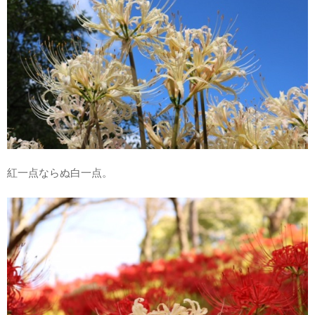
紅一点ならぬ白一点。