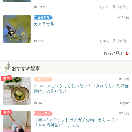
1405
しおん（香川在住）
9/11 (金)
カメラ散歩
735
しおん（香川在住）
もっと見る
おすすめ記事
NEW
8/6 (木)
キンキンに冷やして食べたい！『きゅうりの胡麻酢
漬け』の作り置き
461
Mayu*
NEW
8/6 (木)
【簡単3ステップ】ガチガチの胸まわりをほぐす！
「巻き肩対策ピラティス」