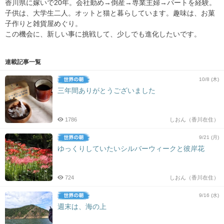
香川県に嫁いで20年。会社勤め→倒産→専業主婦→パートを経験。
子供は、大学生二人。オットと猫と暮らしています。趣味は、お菓
子作りと雑貨屋めぐり。
この機会に、新しい事に挑戦して、少しでも進化したいです。
連載記事一覧
10/8 (木)
三年間ありがとうございました
1786
しおん（香川在住）
9/21 (月)
ゆっくりしていたいシルバーウィークと彼岸花
724
しおん（香川在住）
9/16 (水)
週末は、海の上