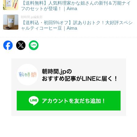
【送料無料】人気料理家かな姐さんの新刊＆万能ナイ
フのセットが登場！｜Aima
朝時間.jp編集部
【送料込・初回5%オフ】訳ありおトク！大好評スペシ
ャルティコーヒー豆｜Aima