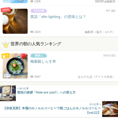
1306
朝時間.jp編集部
NEW
8/7 (金)
英語「dim lighting」の意味とは？
2324
編集部（協力：eステ）
世界の朝の人気ランキング
10/13 (日)
梅紫蘇しらす丼
BLOG
3467
はらだちほ（アメリカ在住）
« 前の記事
普段の挨拶「How are you?」への答え方
次の記事 »
【赤坂見附】本場のホノルルコーヒーで朝ごはん@ホノルルコーヒー
【vol.22】