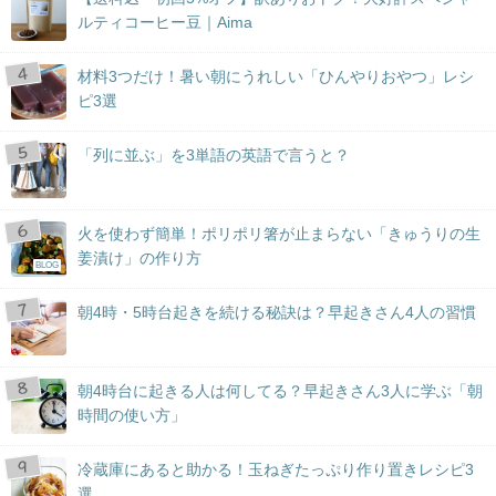
ルティコーヒー豆｜Aima
材料3つだけ！暑い朝にうれしい「ひんやりおやつ」レシ
ピ3選
「列に並ぶ」を3単語の英語で言うと？
火を使わず簡単！ポリポリ箸が止まらない「きゅうりの生
姜漬け」の作り方
BLOG
朝4時・5時台起きを続ける秘訣は？早起きさん4人の習慣
朝4時台に起きる人は何してる？早起きさん3人に学ぶ「朝
時間の使い方」
冷蔵庫にあると助かる！玉ねぎたっぷり作り置きレシピ3
選