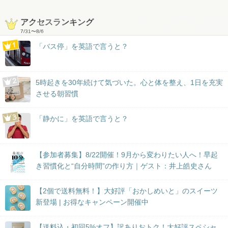
アクセスランキング
7/31
〜
8/6
「バス停」を英語で言うと？
5時起きを30年続けて気づいた。心と体を整え、1日を充実
させる朝習慣
「静かに」を英語で言うと？
【参加者募集】8/22開催！9月から変わりたい人へ！早起
き習慣化と“自分時間”の作り方｜ゲスト：井上皓史さん
【2個で送料無料！】大好評「おかしめいと」のスイーツ
新登場 | お得なキャンペーン開催中
【送料込・初回5%オフ】訳ありおトク！大好評スペシャ