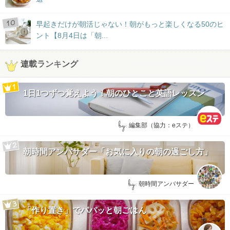
早起きだけが朝活じゃない！朝がもっと楽しくなる50のヒ
ント【8月4日は「朝...
連載ランキング
1日1つずつ覚えよう！朝のひとこと英語レッスン
by:
編集部（協力：eステ）
朝時間アンバサダー「お気に入りの朝の過ごし方」
by:
朝時間アンバサダー
「作り置き」でパパッと朝ごはん