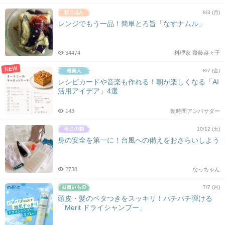
8/3 (月)
レンジでもう一品！簡単とろ旨「なすナムル」
34474
料理家 齋藤菜々子
NEW
8/7 (金)
レシピカードや音楽も作れる！朝が楽しくなる「AI
活用アイデア」4選
143
朝時間アンバサダー
10/12 (土)
身の安全を第一に！台風への備えをおさらいしよう
2738
なっちゃん
7/7 (月)
頭皮・髪のベタつきをスッキリ！パチパチ弾ける
「Merit ドライシャンプー」