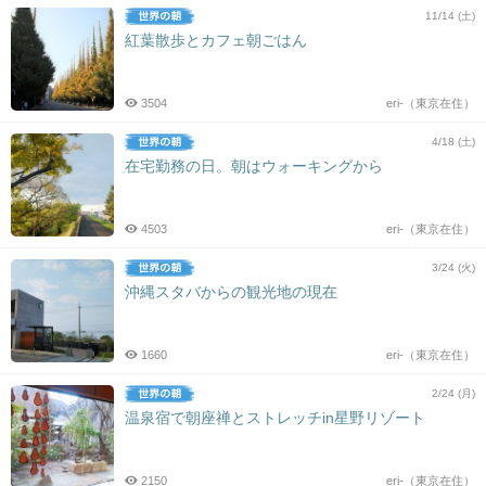
11/14 (土)
紅葉散歩とカフェ朝ごはん
3504
eri-（東京在住）
4/18 (土)
在宅勤務の日。朝はウォーキングから
4503
eri-（東京在住）
3/24 (火)
沖縄スタバからの観光地の現在
1660
eri-（東京在住）
2/24 (月)
温泉宿で朝座禅とストレッチin星野リゾート
2150
eri-（東京在住）