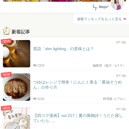
by:
Mayu*
連載ランキングをもっと見る
新着記事
NEW
8/7 (金)
英語「dim lighting」の意味とは？
2324
編集部（協力：eステ）
NEW
8/7 (金)
つゆはレンジで簡単！にんにく香る「醤油そうめ
ん」の作り方
BLOG
5215
料理家 エプロン
NEW
8/7 (金)
【四コマ漫画】vol.217｜夏の風物詩！うたた寝し
ていたら…。