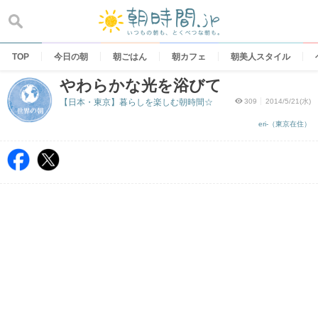
Skip
to
content
TOP
今日の朝
朝ごはん
朝カフェ
朝美人スタイル
やわらかな光を浴びて
【日本・東京】暮らしを楽しむ朝時間☆
309
2014/5/21(水)
eri-（東京在住）