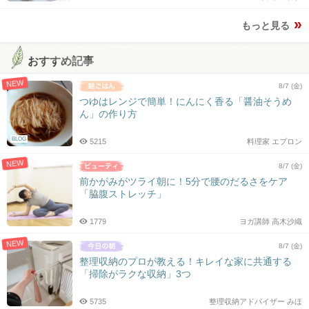
もっと見る
おすすめ記事
NEW
8/7 (金)
つゆはレンジで簡単！にんにく香る「醤油そうめ
ん」の作り方
BLOG
5215
料理家 エプロン
NEW
8/7 (金)
前かがみがツライ朝に！5分で腰のだるさをケア
「脇腹ストレッチ」
1779
ヨガ講師 高木沙織
NEW
8/7 (金)
整理収納のプロが教える！キレイな家に共通する
「掃除がラクな収納」3つ
5735
整理収納アドバイザー みほ