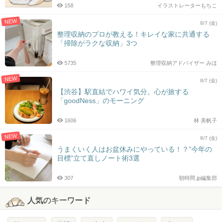
158
イラストレーターもちこ
NEW
8/7 (金)
整理収納のプロが教える！キレイな家に共通する
「掃除がラクな収納」3つ
5735
整理収納アドバイザー みほ
NEW
8/7 (金)
【渋谷】駅直結でハワイ気分。心が旅する
「goodNess」のモーニング
1606
林 美帆子
NEW
8/7 (金)
うまくいく人はお盆休みにやっている！？”今年の
目標”立て直しノート術3選
307
朝時間.jp編集部
人気のキーワード