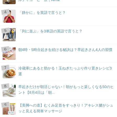
「静かに」を英語で言うと？
「列に並ぶ」を3単語の英語で言うと？
朝4時・5時台起きを続ける秘訣は？早起きさん4人の習慣
冷蔵庫にあると助かる！玉ねぎたっぷり作り置きレシピ3
選
早起きだけが朝活じゃない！朝がもっと楽しくなる50のヒ
ント【8月4日は「朝...
【美脚への道】むくみ足首をすっきり！アキレス腱がシュ
ッと見える簡単マッサージ
BLOG