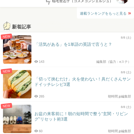
by:
稲毛登志子（コスメコンシェルジュ）
連載ランキングをもっと見る
新着記事
NEW
8/8 (土)
「活気がある」を1単語の英語で言うと？
143
編集部（協力：eステ）
NEW
8/8 (土)
「切って挟むだけ」火を使わない！具だくさんサン
ドイッチレシピ3選
265
朝時間.jp編集部
NEW
8/8 (土)
お盆の来客前に！朝の短時間で整う“玄関・リビン
グ”リセット術3選
60
朝時間.jp編集部