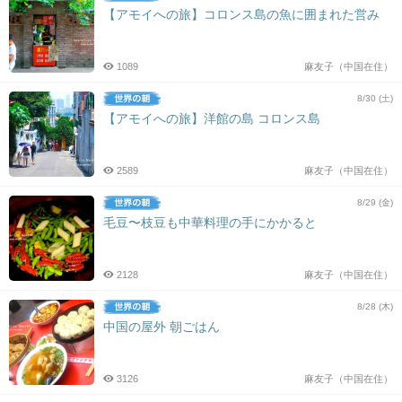
【アモイへの旅】コロンス島の魚に囲まれた営み
1089
麻友子（中国在住）
8/30 (土)
【アモイへの旅】洋館の島 コロンス島
2589
麻友子（中国在住）
8/29 (金)
毛豆〜枝豆も中華料理の手にかかると
2128
麻友子（中国在住）
8/28 (木)
中国の屋外 朝ごはん
3126
麻友子（中国在住）