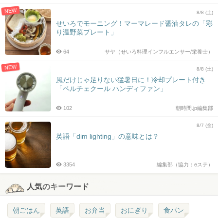
NEW
8/8 (土)
せいろでモーニング！マーマレード醤油タレの「彩
り温野菜プレート」
64
サヤ（せいろ料理インフルエンサー/栄養士）
NEW
8/8 (土)
風だけじゃ足りない猛暑日に！冷却プレート付き
「ペルチェクール ハンディファン」
102
朝時間.jp編集部
8/7 (金)
英語「dim lighting」の意味とは？
3354
編集部（協力：eステ）
人気のキーワード
朝ごはん
英語
お弁当
おにぎり
食パン