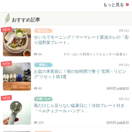
もっと見る
おすすめ記事
NEW
8/8 (土)
せいろでモーニング！マーマレード醤油タレの「彩
り温野菜プレート」
64
サヤ（せいろ料理インフルエンサー/栄養士）
NEW
8/8 (土)
お盆の来客前に！朝の短時間で整う“玄関・リビン
グ”リセット術3選
60
朝時間.jp編集部
NEW
8/8 (土)
風だけじゃ足りない猛暑日に！冷却プレート付き
「ペルチェクール ハンディ...
102
朝時間.jp編集部