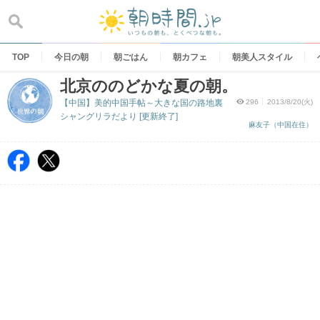
Skip
to
content
TOP
今日の朝
朝ごはん
朝カフェ
朝美人スタイル
北京ののどかな夏の朝。
【中国】美的中国手帖～大きな国の路地裏
296
2013/8/20(火)
シャングリラだより [更新終了]
麻友子（中国在住）