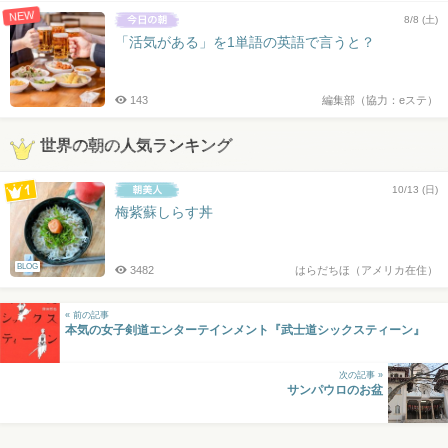
NEW
8/8 (土)
「活気がある」を1単語の英語で言うと？
143
編集部（協力：eステ）
世界の朝の人気ランキング
10/13 (日)
梅紫蘇しらす丼
BLOG
3482
はらだちほ（アメリカ在住）
« 前の記事
本気の女子剣道エンターテインメント『武士道シックスティーン』
次の記事 »
サンパウロのお盆