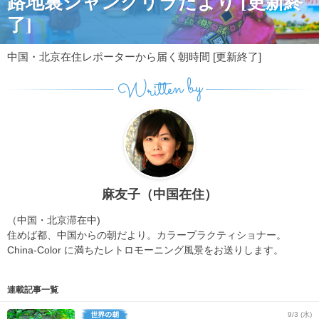
路地裏シャングリラだより [更新終
了]
中国・北京在住レポーターから届く朝時間 [更新終了]
Written by
麻友子（中国在住）
（中国・北京滞在中)
住めば都、中国からの朝だより。カラープラクティショナー。
China-Color に満ちたレトロモーニング風景をお送りします。
連載記事一覧
9/3 (水)