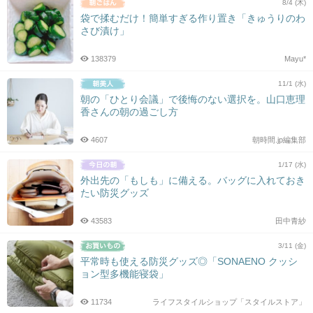
8/4 (木)
袋で揉むだけ！簡単すぎる作り置き「きゅうりのわ
さび漬け」
138379
Mayu*
11/1 (水)
朝の「ひとり会議」で後悔のない選択を。山口恵理
香さんの朝の過ごし方
4607
朝時間.jp編集部
1/17 (水)
外出先の「もしも」に備える。バッグに入れておき
たい防災グッズ
43583
田中青紗
3/11 (金)
平常時も使える防災グッズ◎「SONAENO クッシ
ョン型多機能寝袋」
11734
ライフスタイルショップ「スタイルストア」