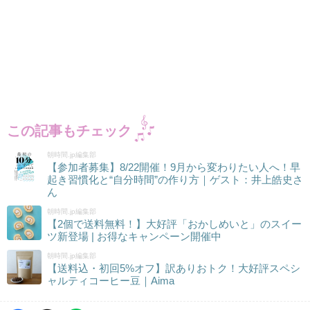
この記事もチェック
朝時間.jp編集部
【参加者募集】8/22開催！9月から変わりたい人へ！早
起き習慣化と“自分時間”の作り方｜ゲスト：井上皓史さ
ん
朝時間.jp編集部
【2個で送料無料！】大好評「おかしめいと」のスイー
ツ新登場 | お得なキャンペーン開催中
朝時間.jp編集部
【送料込・初回5%オフ】訳ありおトク！大好評スペシ
ャルティコーヒー豆｜Aima