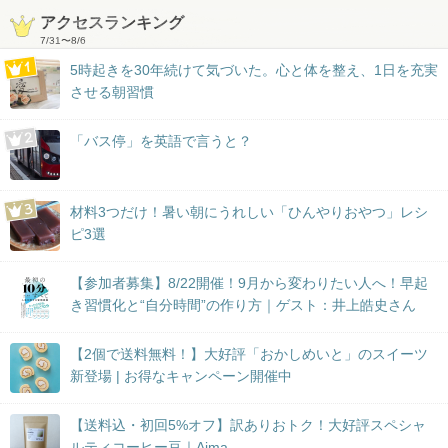
アクセスランキング
7/31
〜
8/6
5時起きを30年続けて気づいた。心と体を整え、1日を充実
させる朝習慣
「バス停」を英語で言うと？
材料3つだけ！暑い朝にうれしい「ひんやりおやつ」レシ
ピ3選
【参加者募集】8/22開催！9月から変わりたい人へ！早起
き習慣化と“自分時間”の作り方｜ゲスト：井上皓史さん
【2個で送料無料！】大好評「おかしめいと」のスイーツ
新登場 | お得なキャンペーン開催中
【送料込・初回5%オフ】訳ありおトク！大好評スペシャ
ルティコーヒー豆｜Aima