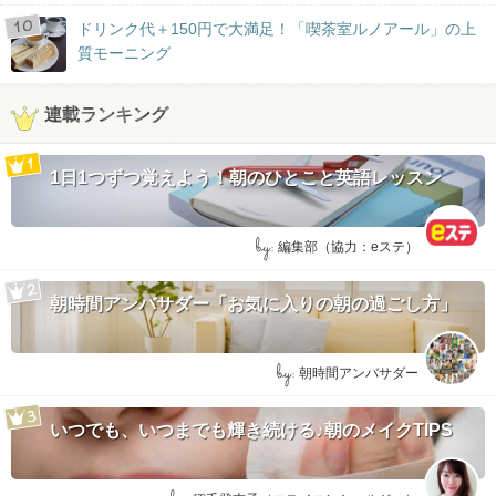
ドリンク代＋150円で大満足！「喫茶室ルノアール」の上
質モーニング
連載ランキング
1日1つずつ覚えよう！朝のひとこと英語レッスン
by:
編集部（協力：eステ）
朝時間アンバサダー「お気に入りの朝の過ごし方」
by:
朝時間アンバサダー
いつでも、いつまでも輝き続ける♪朝のメイクTIPS